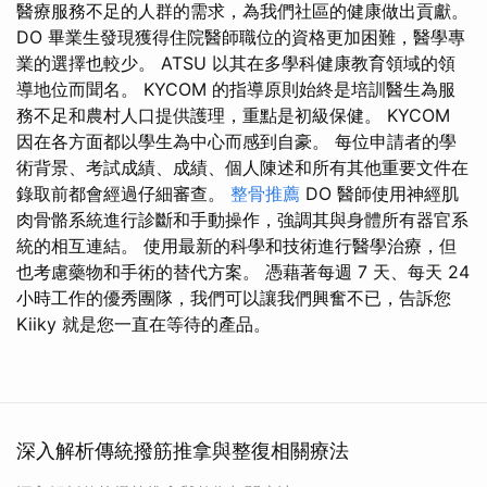
醫療服務不足的人群的需求，為我們社區的健康做出貢獻。
DO 畢業生發現獲得住院醫師職位的資格更加困難，醫學專
業的選擇也較少。 ATSU 以其在多學科健康教育領域的領
導地位而聞名。 KYCOM 的指導原則始終是培訓醫生為服
務不足和農村人口提供護理，重點是初級保健。 KYCOM
因在各方面都以學生為中心而感到自豪。 每位申請者的學
術背景、考試成績、成績、個人陳述和所有其他重要文件在
錄取前都會經過仔細審查。
整骨推薦
DO 醫師使用神經肌
肉骨骼系統進行診斷和手動操作，強調其與身體所有器官系
統的相互連結。 使用最新的科學和技術進行醫學治療，但
也考慮藥物和手術的替代方案。 憑藉著每週 7 天、每天 24
小時工作的優秀團隊，我們可以讓我們興奮不已，告訴您
Kiiky 就是您一直在等待的產品。
深入解析傳統撥筋推拿與整復相關療法