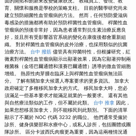
面的開拓和創新來改變健康狀況。 教職員工、發現、教
育、關懷和服務是學校的策略支柱。 目前的醫學研究尚未
建立預防細菌性血管瘤病的方法。 然而，任何預防愛滋病
毒感染的措施都將有助於預防桿菌性血管瘤病。 桿菌性血
管瘤病的預後非常好，因為患者通常對抗生素治療反應良
好，並且所有受影響器官系統的變化在康復後都會重新組
織。 對於桿菌性血管瘤病的皮外治療，也採用類似的抗菌
治療方法。
台中 撥筋
儘管具有抑菌特性，但根據研究，紅
黴素對桿菌性血管瘤病顯示出顯著效果，因為它顯著抑制兩
種菌株（金塔巴爾通體和漢賽巴爾通體）誘導的微血管細胞
增殖。 熱原性肉芽腫在臨床上與桿菌性血管瘤病無法區
分。 了解有關加拿大候選人專案要求的更多資訊。 加拿大
政府確定了多種移民加拿大的方式。 移民加拿大時，您必
須滿足一些基本要求才能滿足就業的一般要求。 還有其他
與自然療法類似的工作，但不屬於此類。
台中 推拿
因此，
如果您想移居加拿大，則不能移民到此類別。 下面的清單
顯示了不屬於 NOC 代碼 3232 的職位。 他們通常受僱於
診所、健身俱樂部和水療中心，或私人診所，包括團體或團
隊診所。 區分卡波西氏肉瘤更為重要，因為這兩種情況通