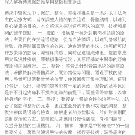
深入解析傳統撥筋推拿與整復相關療法
傳統中醫療法中，撥筋、整骨、整復和推拿是一系列以手法為
主的治療方式，旨在調整人體的氣血流通、骨骼結構，以達到
身心健康的目的。本文將深入探討這些療法的原理、技術和相
關的醫學觀點。 一、撥筋： 撥筋是一種針對肌肉和筋膜的療
法，主要目的在於疏通經絡、促進血液循環，以達到舒緩肌肉
緊張、改善關節靈活性的效果。通過適當的手法，治療師可以
釋放緊繃的筋膜，減輕疼痛感，同時促進組織修復。撥筋常應
用於風濕性疾病、運動損傷等情況，其原理基於中醫學的經絡
理論和病因辨證。 二、整骨： 整骨是針對骨骼系統的調整療
法，著眼於解決骨骼異常、關節錯位等問題。通過手技的應
用，整骨可以調整骨骼的位置，使其回復正常生理狀態。這對
於骨折、脫臼、姿勢問題等都有一定的療效。整骨的基本原則
是在不引起疼痛和不損害組織的前提下，調整骨骼結構，以維
持身體的平衡。 三、整復： 整復是一種綜合性的治療手法，結
合了撥筋和整骨的元素，更注重全身的平衡和功能的調整。整
復治療師透過綜合檢查，瞭解患者的身體狀況，並針對個別問
題制定治療方案。這種療法常應用於慢性痛症、脊椎問題等，
以提升整體的生理機能。 四、推拿： 推拿是中醫療法中的一個
重要分支，著重於通過手法的按摩、揉捏等技術，調整患者的