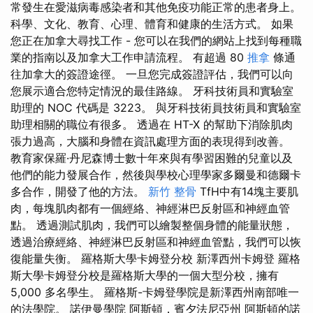
常發生在愛滋病毒感染者和其他免疫功能正常的患者身上。
科學、文化、教育、心理、體育和健康的生活方式。 如果
您正在加拿大尋找工作 - 您可以在我們的網站上找到每種職
業的指南以及加拿大工作申請流程。 有超過 80
推拿
條通
往加拿大的簽證途徑。 一旦您完成簽證評估，我們可以向
您展示適合您特定情況的最佳路線。 牙科技術員和實驗室
助理的 NOC 代碼是 3223。 與牙科技術員技術員和實驗室
助理相關的職位有很多。 透過在 HT-X 的幫助下消除肌肉
張力過高，大腦和身體在資訊處理方面的表現得到改善。
教育家保羅·丹尼森博士數十年來與有學習困難的兒童以及
他們的能力發展合作，然後與學校心理學家多爾曼和德爾卡
多合作，開發了他的方法。
新竹 整骨
TfH中有14塊主要肌
肉，每塊肌肉都有一個經絡、神經淋巴反射區和神經血管
點。 透過測試肌肉，我們可以繪製整個身體的能量狀態，
透過治療經絡、神經淋巴反射區和神經血管點，我們可以恢
復能量失衡。 羅格斯大學卡姆登分校 新澤西州卡姆登 羅格
斯大學卡姆登分校是羅格斯大學的一個大型分校，擁有
5,000 多名學生。 羅格斯-卡姆登學院是新澤西州南部唯一
的法學院。 諾伊曼學院 阿斯頓，賓夕法尼亞州 阿斯頓的諾