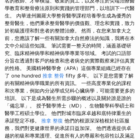
名的教師、才華橫溢、敬業的員工，以及專注於尖端治療醫
學教育和整骨療法原則和實踐的管理部門，以培訓下一代醫
生。 內華達州圖羅大學整骨醫學課程培養學生成為優秀的
整骨醫生，他們秉承整骨醫學的價值觀、理念和實踐，致力
於初級護理和對患者的整體治療。 然而，在您來加拿大之
前，您應該了解一些有關加拿大自然療法的知識，我將在本
文中介紹這些知識。 筆試需要一整天的時間，涵蓋基礎研
究、臨床精神病學和精神病學專業等領域。 考試的口語部
分旨在透過對客戶的檢查和患者病史的實際觀察來評估真實
的性格。 美國精神醫學會（APA）這個專業組織已經存在
了 one hundred
推拿 整骨
fifty 多年。 以下是您需要了解
的有關精神病學職業的所有資訊。 一些高度專業化的課程
和次專業，例如內分泌學或兒科心臟病學，可能需要更多的
培訓。 以下是成為醫生所需步驟的概述以及關於誰是誰的
「備忘單」。 授予醫學博士（MD）、生物醫學科學碩士和
醫學工程碩士學位。 他們對城市臨床卓越和底特律重生的
承諾堅定不移。
推拿 整復
他們的根源深深植根於社區服
務，我們對更健康世界的承諾日益加深。 他們透過提供卓
越的初級和專業護理、促進所有人的尊嚴和包容性以及滿足