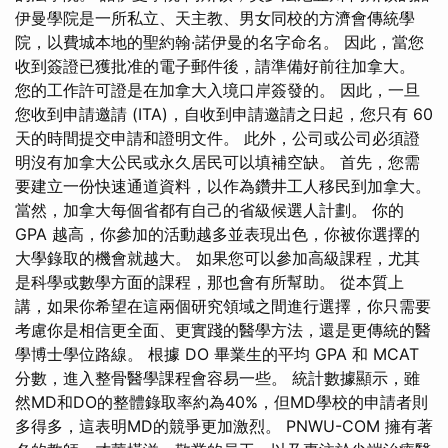
伊曼學院是一所私立、天主教、男女同校的方濟會傳統學
院，以費城本地的聖約翰·諾伊曼的名字命名。 因此，當您
收到簽證已獲批准的電子郵件後，請準備好前往加拿大。
您的工作許可證是在加拿大入境口岸簽發的。 因此，一旦
您收到申請邀請 (ITA)，自收到申請邀請之日起，您只有 60
天的時間提交申請和證明文件。 此外，公司或公司必須證
明沒有加拿大公民或永久居民可以填補空缺。 首先，您需
要建立一份快速通道資料，以作為鑽井工人移民到加拿大。
當然，加拿大每個省都有自己的省級候選人計劃。 你的
GPA 越高，你參加的活動越多並表現出色，你被你選擇的
大學錄取的機會就越大。 如果您可以參加高級課程，尤其
是科學或數學方面的課程，那也會有所幫助。 從本質上
講，如果你希望在這兩個研究領域之間進行選擇，你只需要
考慮你是相信更全面、更實踐的醫學方法，還是更傳統的醫
學博士學位路線。 根據 DO 畢業生的平均 GPA 和 MCAT
分數，進入整骨醫學課程會容易一些。 統計數據顯示，雖
然MD和DO的整體錄取率約為40%，但MD學校的申請者則
多得多，這表明MD的競爭更加激烈。 PNWU-COM 擁有著