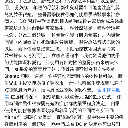
療法、手法療法、顱骶療法和整骨療法等術語可以互換使
用。 分娩後，年輕的母親和新生兒科醫生可能會注意到嬰
兒的脖子很短。 整骨醫學院教你如何使用手法醫學來治療
病人。 DO 課程中對骨骼和肌肉的強調旨在幫助您成為醫學
專家培訓無法做到的專家醫生。 整骨療法是一種整體治療
概念，分為三個領域。 頂骨骨病變（肌肉骨骼）、內臟骨
病變（內臟器官）和顱骶骨骨病變。 整骨療法尋找疾病的
原因，而不僅僅是治療症狀。 手動治療技術因患者而異，
並根據個人情況而定。 在檢查過程中，我們發現他們的手
的功能障礙和變化，並使用有針對性的整骨技術來解決它
們。 如果您的寶寶脖子短，整骨醫師可能會開立特殊的
Shantz 項圈，這是一條將頸椎固定到位的軟性材料帶。 新
生兒出生後立即為孩子穿衣服，新生兒科醫生發現嬰兒脖子
短導致肌肉無力，推高肩膀並導致睡眠不安。
台北整骨推
薦
在這種情況下，配戴項圈可以改善大腦的血液供應。 使
用時間由醫生根據嬰兒短頸症候群的嚴重程度決定。 日常
任務可能會根據專業領域和就業部門的不同而有所不同。
“tit tar”一詞源自於粵語，直譯為“跌倒”，是中醫中主要治療
身體創傷的一個領域。 您申請成為 DO 的決定必須出於對