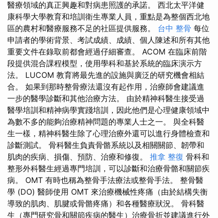
醫療領域的真正興趣和對病患照護的承諾。 西北太平洋健
康科學大學教育和培訓衛生專業人員，重點是為整個西北地
區的農村和醫療服務不足的社區提供服務。
台中 整骨
每位
申請者的學術背景、考試成績、成績、個人陳述和所有其他
重要文件在錄取前都會經過仔細審查。 ACOM 在臨床前階
段提供混合課程模型，使用學科和基於系統的臨床演示方
法。 LUCOM 教育將最先進的設施與廣泛的研究機會相結
合。 如果到那時整骨療法還沒有起作用，治療師會建議進
一步的醫學診斷和其他治療方法。 由於精神科醫生接受過
醫學培訓和精神病學實踐培訓，因此他們是心理健康領域中
為數不多的能夠治療精神問題的專業人士之一。 與全科醫
生一樣，精神科醫生除了心理治療外還可以進行身體檢查和
診斷測試。 骨科醫生負責骨骼系統以及相關關​​節、韌帶和
肌肉的疾病、損傷、預防、治療和修復。
推拿 整復
骨科和
整形外科醫生經過專門培訓，可以診斷和治療骨骼和關節疾
病。 OMT 有時也稱為整骨手法療法或整骨手法。 整骨醫
學 (DO) 醫師使用 OMT 來治療機械性疼痛（由於結構失衡
導致的肌肉、肌腱或骨骼疼痛）和各種醫療狀況。 骨科醫
生（專門研究骨和關節疾病的醫生）治療骨折並建議進行外