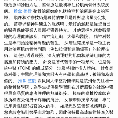
種治療和診斷方法，整骨療法最初專注於肌肉骨骼系統疾
病。
推拿 整骨
整骨治療始終包括檢查和治療最突出的區
域。 順序和治療技術是獨特的並且是針對患者量身定制
的。 當尋求精神科醫生的服務時，最好的起點是從您自己
的醫療保健專業人員那裡獲得轉介。 其他選擇包括參觀當
地的心理健康診所、精神病組織、大學和醫院。 精神科醫
生是專門治療精神障礙的醫生。 深層組織按摩是一種主要
用於治療肌肉骨骼問題（例如拉傷和運動傷害）的按摩技
術。 這包括透過緩慢、深入的運動對肌肉和結締組織的內
層施加持續的壓力。 針灸是替代醫學的一種形式，也是傳
統中醫 (TCM) 的組成部分，涉及將細針插入體內。 針灸是
偽科學；中醫的理論和實踐沒有科學知識基礎，被歸類為虛
假的。
推拿 整復
坎貝爾大學整骨醫學院是該州領先且唯一
的整骨醫學院，為學生提供從學習到在其所服務的社區中獲
得最高品質的患者護理的無縫銜接。 模糊的脊椎按摩師在
診所檢查受傷男子疼痛的肩膀。 女按摩師按摩內臟，專門
按摩男性腹部器官的人的手。 如果您對這個領域感興趣，
您應該意識到競爭非常激烈，因此保持最高成績對於進入醫