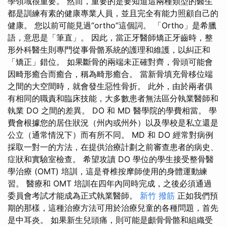
學領域很重要。 然而，重要的是要知道這兩種類型的醫生
都是訓練有素的健康專業人員，並且完全有能力照顧自己的
健康。 您以前可能見過“ortho”這個詞。 「Ortho」是希臘
語，意思是「筆直」。 因此，當正牙醫師矯正牙齒時，整
形外科醫生則專門從事骨骼系統的護理和維護，以糾正和
「矯正」錯位。 如果斷骨的兩端未正確對齊，骨頭可能會
因畸形癒合而癒合，稱為畸形癒合。 當新骨填充骨移位端
之間的大空間時，就會發生惡性骨折。 此外，由於兩者俱
有相同的職責和臨床技能，大多數患者無法區分執業醫師和
執業 DO 之間的差異。 DO 和 MD 醫學院的學費相當。 學
費會根據您的居住狀況（州內或州外）以及學校是私立還是
公立（通常情況下）而有所不同。 MD 和 DO 經常對病例
採取一對一的方法，在提供治療計劃之前審查患者的病史、
症狀和實驗室檢查。 希望攻讀 DO 學位的學生接受整骨醫
學治療 (OMT) 培訓，這是脊椎按摩師使用的身體運動練
習。 醫療和 OMT 培訓在四年內同時完成，之後必須通過
委員會考試才能成為正式執業醫師。
新竹 撥筋
正如我們預
期的那樣，這種治療方法可用於治療兒童的各種問題，首先
是中耳炎。 如果新生兒頭痛，則可能是顱骨骨骼和組織受