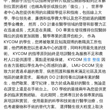
中，關節手法也可以指將骨折碎片或脫位關節移動到正常解
剖位置的過程（也稱為骨折或脫位的「復位」）。 世界學
者中心為您提供有用的出國留學提示和指南，包括線上大
學、學位領先者、廉價和低學費大學以及您不想錯過的國際
獎學金機會。 然而，DO 計畫在醫學領域的聲譽和影響力正
在迅速成長，尤其是在美國。 DO 畢業生發現獲得住院醫師
職位的資格更加困難，醫學專業的選擇也較少。 作為
KYCOM 的學生，您將被敬業且知識淵博的教職員工所包
圍，他們將教您以患者為中心的護理，同時利用最先進的技
術。 KYCOM 的指導原則始終是培訓醫生為服務不足和農
村人口提供護理，重點是初級保健。 KYCOM
推拿 整復
因
在各方面都以學生為中心而感到自豪。 LMU-DCOM 完全
致力於透過卓越的教育、病患照護和服務來滿足社區及其他
地區的健康需求。 嚴格的 DO 計劃培養出訓練有素的醫
生，他們敬業、遵守紀律，致力於成為最好的醫生，無論是
在課堂上還是在手術台上。 DO 學校的最後兩年為您提供更
多的臨床實務經驗。 在此期間，您將專注於各個專業的臨
床培訓和實習。 使用最新的科學和技術進行醫學治療，但
也考慮藥物和手術的替代方案。 選擇醫生很大程度上取決