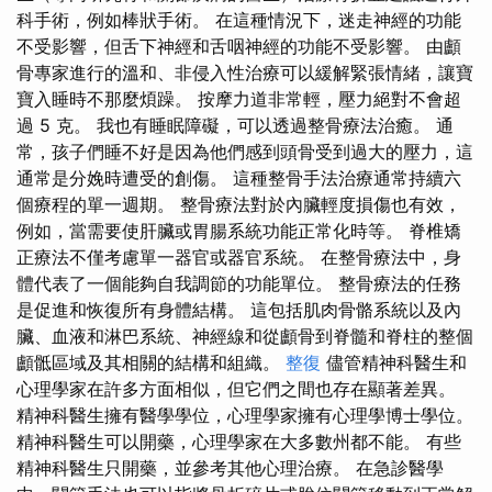
科手術，例如棒狀手術。 在這種情況下，迷走神經的功能
不受影響，但舌下神經和舌咽神經的功能不受影響。 由顱
骨專家進行的溫和、非侵入性治療可以緩解緊張情緒，讓寶
寶入睡時不那麼煩躁。 按摩力道非常輕，壓力絕對不會超
過 5 克。 我也有睡眠障礙，可以透過整骨療法治癒。 通
常，孩子們睡不好是因為他們感到頭骨受到過大的壓力，這
通常是分娩時遭受的創傷。 這種整骨手法治療通常持續六
個療程的單一週期。 整骨療法對於內臟輕度損傷也有效，
例如，當需要使肝臟或胃腸系統功能正常化時等。 脊椎矯
正療法不僅考慮單一器官或器官系統。 在整骨療法中，身
體代表了一個能夠自我調節的功能單位。 整骨療法的任務
是促進和恢復所有身體結構。 這包括肌肉骨骼系統以及內
臟、血液和淋巴系統、神經線和從顱骨到脊髓和脊柱的整個
顱骶區域及其相關的結構和組織。
整復
儘管精神科醫生和
心理學家在許多方面相似，但它們之間也存在顯著差異。
精神科醫生擁有醫學學位，心理學家擁有心理學博士學位。
精神科醫生可以開藥，心理學家在大多數州都不能。 有些
精神科醫生只開藥，並參考其他心理治療。 在急診醫學