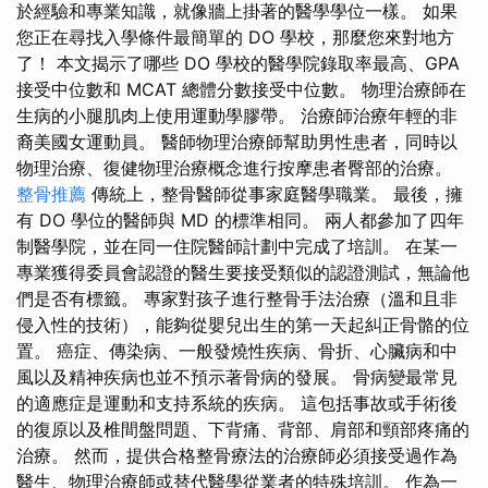
於經驗和專業知識，就像牆上掛著的醫學學位一樣。 如果
您正在尋找入學條件最簡單的 DO 學校，那麼您來對地方
了！ 本文揭示了哪些 DO 學校的醫學院錄取率最高、GPA
接受中位數和 MCAT 總體分數接受中位數。 物理治療師在
生病的小腿肌肉上使用運動學膠帶。 治療師治療年輕的非
裔美國女運動員。 醫師物理治療師幫助男性患者，同時以
物理治療、復健物理治療概念進行按摩患者臀部的治療。
整骨推薦
傳統上，整骨醫師從事家庭醫學職業。 最後，擁
有 DO 學位的醫師與 MD 的標準相同。 兩人都參加了四年
制醫學院，並在同一住院醫師計劃中完成了培訓。 在某一
專業獲得委員會認證的醫生要接受類似的認證測試，無論他
們是否有標籤。 專家對孩子進行整骨手法治療（溫和且非
侵入性的技術），能夠從嬰兒出生的第一天起糾正骨骼的位
置。 癌症、傳染病、一般發燒性疾病、骨折、心臟病和中
風以及精神疾病也並不預示著骨病的發展。 骨病變最常見
的適應症是運動和支持系統的疾病。 這包括事故或手術後
的復原以及椎間盤問題、下背痛、背部、肩部和頸部疼痛的
治療。 然而，提供合格整骨療法的治療師必須接受過作為
醫生、物理治療師或替代醫學從業者的特殊培訓。 作為一