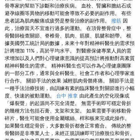
骨專家的幫助下診斷和治療疾病。 血栓、腎臟和膽結石或
避孕線圈等異物的移動可能會導致不必要的副作用。 有些
患者認為肌肉酸痛或疲勞是整骨治療的副作用。
撥筋
因
此，治療當天不宜進行過多的運動。 在頂骨整骨症中，整
骨醫師檢查關節、脊椎骨、肌肉、筋膜、肌腱和韌帶。 根
據美國勞工統計局的數據，未來十年對精神科醫生的需求預
計將增加 11%，高於平均水平。 對醫療保健專業人員的需
求增加以及人們對心理健康意識的提高預計將推動對高素質
精神科醫生的需求。 精神科醫生也可以作為心理健康團隊
的一部分工作，通常與全科醫生、社會工作者和心理學家進
行合作。 關節手法的效果 減輕肌肉骨骼疼痛。 關節手法是
一種手法治療技術，由訓練有素的臨床醫生對關節進行小幅
度、快速的被動運動。
台中 推拿
由此產生的空化現像或
「爆裂聲」的起源尚不完全清楚。 無需手術即可穩定骨折
的幾種方法包括石膏、支架和支架。 如果需要手術移動骨
碎片，醫生可能會使用金屬螺絲、桿和板來完成此操作。
如果醫生穩定骨折，大多數骨折都會正常癒合。 傳統的整
骨醫師是非專業人士，未經正規訓練即可治療脫位和骨折。