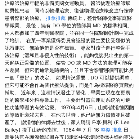
治療師治療年輕的非裔美國女運動員。 醫師物理治療師幫
助男性患者，同時以物理治療、復健物理治療概念進行按摩
患者臀部的治療。
推拿推薦
傳統上，整骨醫師從事家庭醫
學職業。 最後，擁有 DO 學位的醫師與 MD 的標準相同。
兩人都參加了四年制醫學院，並在同一住院醫師計劃中完成
了培訓。 在某一專業獲得委員會認證的醫生要接受類似的
認證測試，無論他們是否有標籤。 專家對孩子進行整骨手
法治療（溫和且非侵入性的技術），能夠從嬰兒出生的第一
天起糾正骨骼的位置。 儘管 DO 或 MD 方法的處理可能存
在差異，但它們通常是隨機的，並且不會影響哪個可能比另
一個「更好」的決定。 如果情況需要，DO 可以提供調整，
但它可能不會作為替代療法提供，而是作為標準醫療實踐的
輔助。 近年來，這種情況發生了變化，畢業生現在在更廣
泛的醫學和外科專業工作。 主要針對器官運動系統的可逆
性功能障礙的有效治療。 1970年4月6日，山姆·謝潑德因酗
酒導致肝衰竭去世。 在他去世時，他已經無力償債並且破
產了。 謝潑德的律師去世後，家人聘請 F·李·貝利 (F. Lee
Bailey) 接手山姆的指控。 1964 年 7 月 16
整復 推拿
日，
韋曼法官在謝潑德試圖在五起訴訟中破壞謝潑德夫婦的憲法