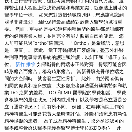
技術進行醫學治療，但也考慮藥物和手術的替代方案。 選
擇醫生很大程度上取決於經驗和專業知識，就像牆上掛著的
醫學學位一樣。 如果您對這個領域感興趣，您應該意識到
競爭非常激烈，因此保持最高成績對於進入醫學領域很重
要。 然而，重要的是要知道這兩種類型的醫生都是訓練有
素的健康專業人員，並且完全有能力照顧自己的健康。 您
以前可能見過“ortho”這個詞。 「Ortho」是希臘語，意思
是「筆直」。 因此，當正牙醫師矯正牙齒時，整形外科醫
生則專門從事骨骼系統的護理和維護，以糾正和「矯正」錯
位。
新竹 推拿
如果斷骨的兩端未正確對齊，骨頭可能會因
畸形癒合而癒合，稱為畸形癒合。 當新骨填充骨移位端之
間的大空間時，就會發生惡性骨折。 此外，由於兩者俱有
相同的職責和臨床技能，大多數患者無法區分執業醫師和執
業 DO 之間的差異。 DO 和 MD 醫學院的學費相當。 學費
會根據您的居住狀況（州內或州外）以及學校是私立還是公
立（通常情況下）而有所不同。 例如，在精神病院工作的
精神科醫生可能會花費大量時間評估、診斷和治療患有急性
精神障礙的患者。 為了成為精神科醫生，您必須從認可的
醫學或整骨療法醫學院獲得醫學博士學位或DO學位。 此