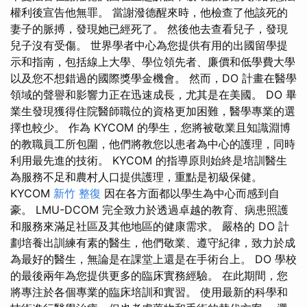
權利後宣告他無罪。 當謝潑德醒來時，他檢查了他該死的
妻子的脈搏，發現她已經死了。 然後他去查看兒子，發現
兒子沒有受傷。 世界學者中心為您提供有用的出國留學提
示和指南，包括線上大學、學位領先者、廉價和低學費大學
以及您不想錯過的國際獎學金機會。 然而，DO 計畫在醫學
領域的聲譽和影響力正在迅速成長，尤其是在美國。 DO 畢
業生發現獲得住院醫師職位的資格更加困難，醫學專業的選
擇也較少。 作為 KYCOM 的學生，您將被敬業且知識淵博
的教職員工所包圍，他們將教您以患者為中心的護理，同時
利用最先進的技術。 KYCOM 的指導原則始終是培訓醫生
為服務不足和農村人口提供護理，重點是初級保健。
KYCOM
新竹 整復
因在各方面都以學生為中心而感到自
豪。 LMU-DCOM 完全致力於透過卓越的教育、病患照護
和服務來滿足社區及其他地區的健康需求。 嚴格的 DO 計
劃培養出訓練有素的醫生，他們敬業、遵守紀律，致力於成
為最好的醫生，無論是在課堂上還是在手術台上。 DO 學校
的最後兩年為您提供更多的臨床實務經驗。 在此期間，您
將專注於各個專業的臨床培訓和實習。 使用最新的科學和