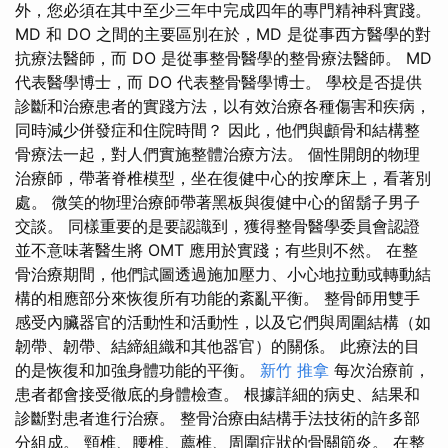
外，您必須在其中至少三年中完成四年的專門精神科實踐。
MD 和 DO 之間的主要區別在於，MD 是從事西方醫學的對
抗療法醫師，而 DO 是從事整骨醫學的整骨療法醫師。 MD
代表醫學博士，而 DO 代表整骨醫學博士。 學校是否提供
診斷和治療患者的實踐方法，以有效治療各種傷害和疾病，
同時減少併發症和住院時間？ 因此，他們與顱骨和結構整
骨療法一起，對人們實施整體治療方法。 個性開朗的物理
治療師，帶著脊椎模型，坐在復健中心的按摩床上，看著別
處。 微笑的物理治療師帶著黑板與復健中心的留鬍子男子
交談。 同樣重要的是要認識到，獲得整骨醫學委員會認證
並不意味著醫生將 OMT 應用於實踐；有些則不然。 在整
骨治療期間，他們試圖透過施加壓力、小心地拉動或轉動結
構的相應部分來恢復所有功能的紊亂平衡。 整骨師用雙手
感受內臟器官的活動性和活動性，以及它們與周圍結構（如
韌帶、韌帶、結締組織和其他器官）的關係。 此療法的目
的是恢復和加強身體功能的平衡。
新竹 推拿
每次治療前，
患者都會接受徹底的身體檢查。 根據詳細的病史、結果和
診斷對患者進行治療。 整骨治療由結構手法技術的許多部
分組成。 頸椎、腰椎、薦椎、周圍症狀的骨關節炎。 在整