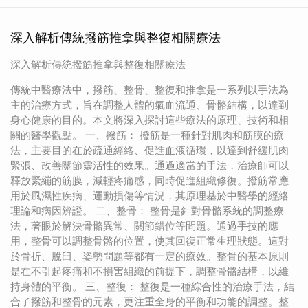
深入解析傳統撥筋推拿與整復相關療法
深入解析傳統撥筋推拿與整復相關療法
傳統中醫療法中，撥筋、整骨、整復和推拿是一系列以手法為
主的治療方式，旨在調整人體的氣血流通、骨骼結構，以達到
身心健康的目的。本文將深入探討這些療法的原理、技術和相
關的醫學觀點。 一、撥筋： 撥筋是一種針對肌肉和筋膜的療
法，主要目的在於疏通經絡、促進血液循環，以達到舒緩肌肉
緊張、改善關節靈活性的效果。通過適當的手法，治療師可以
釋放緊繃的筋膜，減輕疼痛感，同時促進組織修復。撥筋常應
用於風濕性疾病、運動損傷等情況，其原理基於中醫學的經絡
理論和病因辨證。 二、整骨： 整骨是針對骨骼系統的調整療
法，著眼於解決骨骼異常、關節錯位等問題。通過手技的應
用，整骨可以調整骨骼的位置，使其回復正常生理狀態。這對
於骨折、脫臼、姿勢問題等都有一定的療效。整骨的基本原則
是在不引起疼痛和不損害組織的前提下，調整骨骼結構，以維
持身體的平衡。 三、整復： 整復是一種綜合性的治療手法，結
合了撥筋和整骨的元素，更注重全身的平衡和功能的調整。整