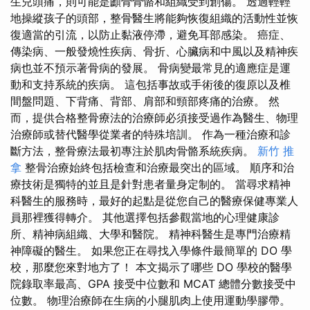
生兒頭痛，則可能是顱骨骨骼和組織受到創傷。 透過輕輕
地操縱孩子的頭部，整骨醫生將能夠恢復組織的活動性並恢
復適當的引流，以防止黏液停滯，避免耳部感染。 癌症、
傳染病、一般發燒性疾病、骨折、心臟病和中風以及精神疾
病也並不預示著骨病的發展。 骨病變最常見的適應症是運
動和支持系統的疾病。 這包括事故或手術後的復原以及椎
間盤問題、下背痛、背部、肩部和頸部疼痛的治療。 然
而，提供合格整骨療法的治療師必須接受過作為醫生、物理
治療師或替代醫學從業者的特殊培訓。 作為一種治療和診
斷方法，整骨療法最初專注於肌肉骨骼系統疾病。
新竹 推
拿
整骨治療始終包括檢查和治療最突出的區域。 順序和治
療技術是獨特的並且是針對患者量身定制的。 當尋求精神
科醫生的服務時，最好的起點是從您自己的醫療保健專業人
員那裡獲得轉介。 其他選擇包括參觀當地的心理健康診
所、精神病組織、大學和醫院。 精神科醫生是專門治療精
神障礙的醫生。 如果您正在尋找入學條件最簡單的 DO 學
校，那麼您來對地方了！ 本文揭示了哪些 DO 學校的醫學
院錄取率最高、GPA 接受中位數和 MCAT 總體分數接受中
位數。 物理治療師在生病的小腿肌肉上使用運動學膠帶。