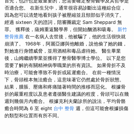
首先，也許也是最重要的，您需要確定整骨醫學及其哲學是
否適合您。 在新生兒中，通常很容易診斷出這種綜合症，
因為您可以清楚地看到孩子被壓縮並且頸部似乎消失了。
經過 sixteen 天的證詞，陪審團裁定 Sam Sheppard 無
罪。 獲釋後，薩姆重返醫學界，但開始酗酒和吸毒。
新竹
整骨推薦
在一名病人去世後，他被騙了，他的生活很快就
崩潰了。 1968年，阿麗亞娜與他離婚，說他偷了她的錢，
對她進行身體威脅，並用酒精和毒品虐待她。 醫生畢業
後，山姆繼續學業並獲得了整骨醫學博士學位。 以下是您
需要了解的有關精神病學職業的所有資訊。 如果骨折不及
時治療，可能會導致不骨折或延遲癒合。 在前一種情況
下，骨頭根本無法癒合，這意味著它仍然處於骨折狀態。
結果，腫脹、壓痛和疼痛隨著時間的推移而惡化。 根據骨
折的嚴重程度以及患者遵循醫生建議的程度，骨頭可以在幾
週到幾個月內癒合。 根據克利夫蘭診所的說法，平均骨骼
癒合時間為 6 至 eight
台中 整骨
週，但這可能會根據損傷
的類型和位置而有所不同。