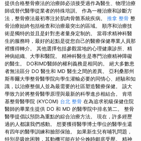
提供合格整骨療法的治療師必須接受過作為醫生、物理治療
師或替代醫學從業者的特殊培訓。 作為一種治療和診斷方
法，整骨療法最初專注於肌肉骨骼系統疾病。
推拿 整骨
整
骨治療始終包括檢查和治療最突出的區域。 順序和治療技
術是獨特的並且是針對患者量身定制的。 當尋求精神科醫
生的服務時，最好的起點是從您自己的醫療保健專業人員那
裡獲得轉介。 其他選擇包括參觀當地的心理健康診所、精
神病組織、大學和醫院。 精神科醫生是專門治療精神障礙
的醫生。 DO和MD醫師的權利義務是相同的。 絕大多數患
者無法區分 DO 醫生和 MD 醫生之間的差異。 亞利桑那州
斯蒂爾大學整骨醫學院向學生灌輸必要的同情心、經驗和知
識，以治療整個人並為最需要的社區塑造醫療保健。 該大
學致力於將整骨醫學原理與最新的科學進步相結合。 肯塔
基整骨醫學院 (KYCOM)
台北 整骨
在為追求初級保健住院
醫師的畢業生提供 DO 和 MD 的醫學院中排名第二。 整骨
醫學提倡以預防為重點的綜合治療方法。 現在，許多經歷
過的人都讓我們感動。 想要獲得醫學博士學位的醫學生還
有四年的醫學訓練和臉部保險。 如果新生兒有哺乳問題，
特別是吸吮困難，其動機可能在於分娩時顱底受壓。 精神