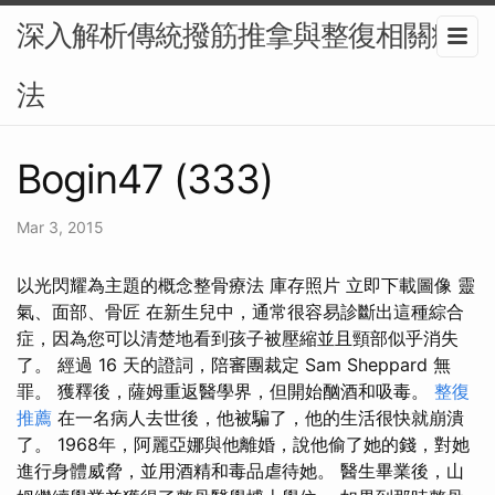
深入解析傳統撥筋推拿與整復相關療
法
Bogin47 (333)
Mar 3, 2015
以光閃耀為主題的概念整骨療法 庫存照片 立即下載圖像 靈
氣、面部、骨匠 在新生兒中，通常很容易診斷出這種綜合
症，因為您可以清楚地看到孩子被壓縮並且頸部似乎消失
了。 經過 16 天的證詞，陪審團裁定 Sam Sheppard 無
罪。 獲釋後，薩姆重返醫學界，但開始酗酒和吸毒。
整復
推薦
在一名病人去世後，他被騙了，他的生活很快就崩潰
了。 1968年，阿麗亞娜與他離婚，說他偷了她的錢，對她
進行身體威脅，並用酒精和毒品虐待她。 醫生畢業後，山