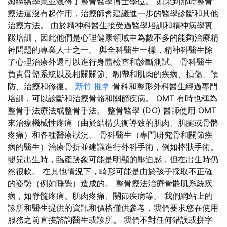
姆繼續學業並獲得了整骨醫學博士學位。 如果到那時整骨
療法還沒有起作用，治療師會建議進一步的醫學診斷和其他
治療方法。 由於精神科醫生接受過醫學培訓和精神病學實
踐培訓，因此他們是心理健康領域中為數不多的能夠治療精
神問題的專業人士之一。 與全科醫生一樣，精神科醫生除
了心理治療外還可以進行身體檢查和診斷測試。 骨科醫生
負責骨骼系統以及相關關​​節、韌帶和肌肉的疾病、損傷、預
防、治療和修復。
新竹 推拿
骨科和整形外科醫生經過專門
培訓，可以診斷和治療骨骼和關節疾病。 OMT 有時也稱為
整骨手法療法或整骨手法。 整骨醫學 (DO) 醫師使用 OMT
來治療機械性疼痛（由於結構失衡導致的肌肉、肌腱或骨骼
疼痛）和各種醫療狀況。 骨科醫生（專門研究骨和關節疾
病的醫生）治療骨折並建議進行外科手術，例如棒狀手術。
嬰兒出生時，臨產跡象可能是明顯的壓迫感，但在出生時仍
然很軟。 在其他情況下，畸形可能是由於孩子採取不正確
的姿勢（例如睡覺）造成的。 整骨療法治療骨骼肌系統疾
病，如脊髓疼痛、肌肉疼痛、關節疾病等。 我們網站上的
診所和醫生提供的資訊和價格僅供參考，我們要求您在使用
服務之前直接諮詢醫生或診所。 我們不對任何錯誤或拼字