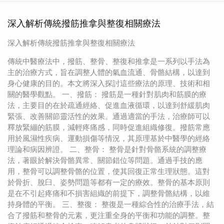
深入解析傳統撥筋推拿與整復相關療法
深入解析傳統撥筋推拿與整復相關療法
傳統中醫療法中，撥筋、整骨、整復和推拿是一系列以手法為
主的治療方式，旨在調整人體的氣血流通、骨骼結構，以達到
身心健康的目的。本文將深入探討這些療法的原理、技術和相
關的醫學觀點。 一、撥筋： 撥筋是一種針對肌肉和筋膜的療
法，主要目的在於疏通經絡、促進血液循環，以達到舒緩肌肉
緊張、改善關節靈活性的效果。通過適當的手法，治療師可以
釋放緊繃的筋膜，減輕疼痛感，同時促進組織修復。撥筋常應
用於風濕性疾病、運動損傷等情況，其原理基於中醫學的經絡
理論和病因辨證。 二、整骨： 整骨是針對骨骼系統的調整療
法，著眼於解決骨骼異常、關節錯位等問題。通過手技的應
用，整骨可以調整骨骼的位置，使其回復正常生理狀態。這對
於骨折、脫臼、姿勢問題等都有一定的療效。整骨的基本原則
是在不引起疼痛和不損害組織的前提下，調整骨骼結構，以維
持身體的平衡。 三、整復： 整復是一種綜合性的治療手法，結
合了撥筋和整骨的元素，更注重全身的平衡和功能的調整。整