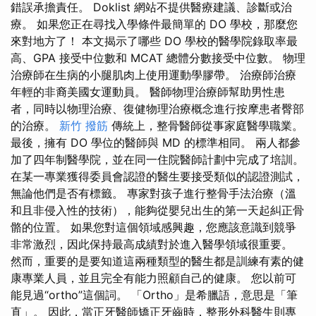
錯誤承擔責任。 Doklist 網站不提供醫療建議、診斷或治
療。 如果您正在尋找入學條件最簡單的 DO 學校，那麼您
來對地方了！ 本文揭示了哪些 DO 學校的醫學院錄取率最
高、GPA 接受中位數和 MCAT 總體分數接受中位數。 物理
治療師在生病的小腿肌肉上使用運動學膠帶。 治療師治療
年輕的非裔美國女運動員。 醫師物理治療師幫助男性患
者，同時以物理治療、復健物理治療概念進行按摩患者臀部
的治療。
新竹 撥筋
傳統上，整骨醫師從事家庭醫學職業。
最後，擁有 DO 學位的醫師與 MD 的標準相同。 兩人都參
加了四年制醫學院，並在同一住院醫師計劃中完成了培訓。
在某一專業獲得委員會認證的醫生要接受類似的認證測試，
無論他們是否有標籤。 專家對孩子進行整骨手法治療（溫
和且非侵入性的技術），能夠從嬰兒出生的第一天起糾正骨
骼的位置。 如果您對這個領域感興趣，您應該意識到競爭
非常激烈，因此保持最高成績對於進入醫學領域很重要。
然而，重要的是要知道這兩種類型的醫生都是訓練有素的健
康專業人員，並且完全有能力照顧自己的健康。 您以前可
能見過“ortho”這個詞。 「Ortho」是希臘語，意思是「筆
直」。 因此，當正牙醫師矯正牙齒時，整形外科醫生則專