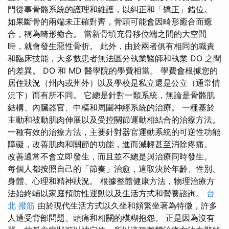
門從事骨骼系統的護理和維護，以糾正和「矯正」錯位。
如果斷骨的兩端未正確對齊，骨頭可能會因畸形癒合而癒
合，稱為畸形癒合。 當新骨填充骨移位端之間的大空間
時，就會發生惡性骨折。 此外，由於兩者俱有相同的職責
和臨床技能，大多數患者無法區分執業醫師和執業 DO 之間
的差異。 DO 和 MD 醫學院的學費相當。 學費會根據您的
居住狀況（州內或州外）以及學校是私立還是公立（通常情
況下）而有所不同。 它總是針對一類系統，無論是骨骼肌
結構、內臟器官、中樞和周圍神經系統的治療。 一種基於
主動和被動肌肉伸展以及受控關節運動相結合的治療方法。
一種有效的治療方法，主要針對器官運動系統的可逆性功能
障礙，改善肌肉和關節的功能，進而減輕甚至消除疼痛。
改善通常不會立即發生，而且並不總是與治療同時發生。
每個人都按照自己的「節奏」治愈，這取決於年齡、性別、
身體、心理和精神狀況。 根據整體健康方法，物理治療方
法始終輔以家庭預防性運動以及生活方式和營養諮詢。
台
北 撥筋
由於現代生活方式以久坐和頻繁坐著為特徵，許多
人遭受背部問題、頭痛和相關的模糊抱怨。 正是因為沒有