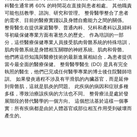
科醫生通常將 60% 的時間花在直接與患者相處。 其他職責
可能包括教學、諮詢、研究和管理。 整骨醫學整合了患者
的需求、目前的醫療實踐以及身體自癒能力之間的關係。
整骨醫生在提供家庭醫學、普通內科、兒科和產科以及婦科
等初級保健專業方面有著悠久的歷史。 作為培訓的一部
分，這些醫療保健專業人員接受肌肉骨骼系統的特殊培訓，
肌肉骨骼系統是身體相互關聯的神經系統、肌肉和骨骼。
他們將這些知識與醫療技術的最新進展相結合，為患者提供
當今最全面的醫療保健。 整骨醫學醫生 (DO) 是具有完全
執照的醫生，他們已完成任何醫學專業的博士後住院醫師培
訓。 如果發炎過程不涉及有平滑肌的內臟器官，而是延伸
到骨骼肌，這就是肌炎的問題。 此疾病的病因和症狀多種
多樣，導致治療該疾病的方法也不同。 整骨療法是處於發
展階段的替代醫學的一個方向。 這個想法基於這樣一個事
實：所有疾病都是由於人體器官或部位相互作用受到破壞而
產生的。