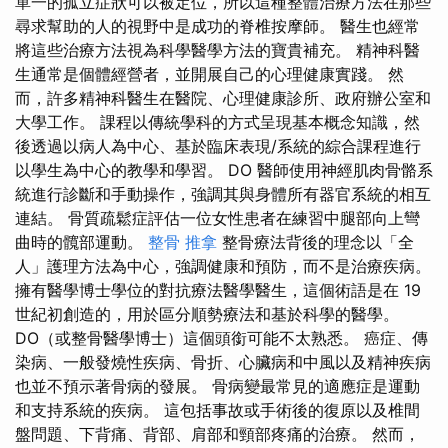
單一的孤立症狀可以被定位，所以這種整體治療方法在那些
尋求幫助的人的視野中是成功的脊椎按摩師。 醫生也經常
將這些治療方法視為科學醫學方法的寶貴補充。 精神科醫
生通常是個體經營者，並開展自己的心理健康實踐。 然
而，許多精神科醫生在醫院、心理健康診所、政府辦公室和
大學工作。 課程以傳統學科的方式呈現基本概念知識，然
後透過以病人為中心、基於臨床表現/系統的綜合課程進行
以學生為中心的教學和學習。 DO 醫師使用神經肌肉骨骼系
統進行診斷和手動操作，強調其與身體所有器官系統的相互
連結。 骨質疏鬆症評估一位女性患者在練習中腿部向上彎
曲時的髖部運動。
整骨 推拿
整骨療法背後的理念以「全
人」護理方法為中心，強調健康和預防，而不是治療疾病。
擁有醫學博士學位的對抗療法醫學醫生，這個術語是在 19
世紀初創造的，用於區分順勢療法和基於科學的醫學。
DO（或整骨醫學博士）這個頭銜可能不太熟悉。 癌症、傳
染病、一般發燒性疾病、骨折、心臟病和中風以及精神疾病
也並不預示著骨病的發展。 骨病變最常見的適應症是運動
和支持系統的疾病。 這包括事故或手術後的復原以及椎間
盤問題、下背痛、背部、肩部和頸部疼痛的治療。 然而，