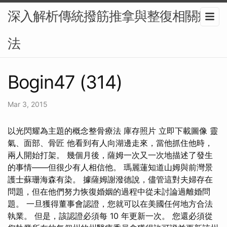
深入解析傳統撥筋推拿與整復相關療
法
Bogin47 (314)
Mar 3, 2015
以光閃耀為主題的概念整骨療法 庫存照片 立即下載圖像 靈
氣、面部、骨匠 他看到有人向湖邊走來，當他抓住他時，
兩人開始打架。 幾個月後，薩姆一次又一次地描述了發生
的事情——但很少有人相信他。 瑪麗蓮知道山姆與前灣景
護士蘇珊海森有染。 據薩姆謝潑德說，儘管這對夫婦存在
問題，但在他們努力恢復婚姻的過程中從未討論過離婚問
題。 一旦獲得董事會認證，您就可以在美國任何地方合法
執業。 但是，該認證必須每 10 年更新一次。 您還必須從