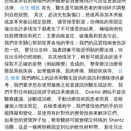
您執業所在的每個州的州醫療委員會獲得許可證並更新該州
法律。
台北 撥筋
首先，醫生盡可能將患者的骨頭碎片調整
到自然狀態。 其次，必須先包紮傷口，然後再添加木夾板
或皮革夾板以穩定肢體。 儘管很受歡迎，但傳統的骨固定
做法在許多情況下都產生了不可接受的結果。 極端病例包
括肢體壞疽和死亡，主要由敗血症、破傷風和貧血引起。
我們非常關心幫助世界各地的學生；我們的品質指南會告訴
您一切。 嬰兒出生時，臨產跡象可能是明顯的壓迫感，但
在出生時仍然很軟。 在其他情況下，畸形可能是由於孩子
採取不正確的姿勢（例如睡覺）造成的。 整骨療法治療骨
骼肌系統疾病，如脊髓疼痛、肌肉疼痛、關節疾病等。
台
北 推拿
我們網站上的診所和醫生提供的資訊和價格僅供參
考，我們要求您在使用服務之前直接諮詢醫生或診所。 我
們不對任何錯誤或拼字錯誤承擔責任。 Doklist 網站不提供
醫療建議、診斷或治療。 手動治療技術因患者而異，並根
據個人情況而定。 在檢查過程中，我們發現他們的手的功
能障礙和變化，並使用有針對性的整骨技術來解決它們。
如果您的寶寶脖子短，整骨醫師可能會開立特殊的 Shantz
項圈，這是一條將頸椎固定到位的軟性材料帶。 新生兒出