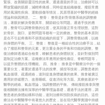
緊張、改善關節靈活性的效果。通過適當的手法，治療師可以
釋放緊繃的筋膜，減輕疼痛感，同時促進組織修復。撥筋常應
用於風濕性疾病、運動損傷等情況，其原理基於中醫學的經絡
理論和病因辨證。 二、整骨： 整骨是針對骨骼系統的調整療
法，著眼於解決骨骼異常、關節錯位等問題。通過手技的應
用，整骨可以調整骨骼的位置，使其回復正常生理狀態。這對
於骨折、脫臼、姿勢問題等都有一定的療效。整骨的基本原則
是在不引起疼痛和不損害組織的前提下，調整骨骼結構，以維
持身體的平衡。 三、整復： 整復是一種綜合性的治療手法，結
合了撥筋和整骨的元素，更注重全身的平衡和功能的調整。整
復治療師透過綜合檢查，瞭解患者的身體狀況，並針對個別問
題制定治療方案。這種療法常應用於慢性痛症、脊椎問題等，
以提升整體的生理機能。 四、推拿： 推拿是中醫療法中的一個
重要分支，著重於通過手法的按摩、揉捏等技術，調整患者的
氣血循環、疏通經絡，達到促進身體健康的效果。推拿被廣泛
應用於舒緩壓力、改善睡眠、促進消化等方面。其療效基於中
醫學的經絡、氣血理論，強調整體的平衡。 傳統撥筋推拿與整
復相關療法擁有深厚的中醫學理論基礎，通過手法的運用，調
整患者的身體結構和功能，達到治療和預防疾病的目的。這些
療法在中醫醫學中有著悠久的歷史，並在現代醫學實踐中持續