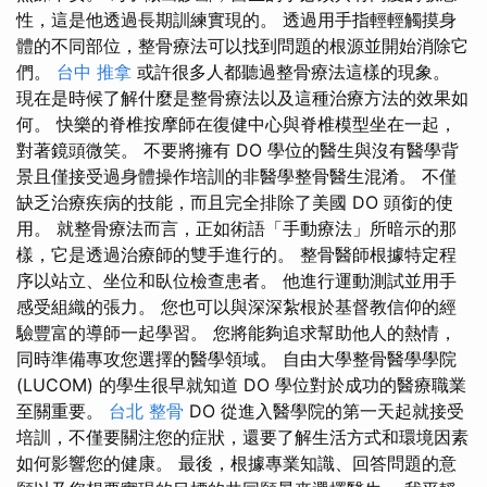
性，這是他透過長期訓練實現的。 透過用手指輕輕觸摸身
體的不同部位，整骨療法可以找到問題的根源並開始消除它
們。
台中 推拿
或許很多人都聽過整骨療法這樣的現象。
現在是時候了解什麼是整骨療法以及這種治療方法的效果如
何。 快樂的脊椎按摩師在復健中心與脊椎模型坐在一起，
對著鏡頭微笑。 不要將擁有 DO 學位的醫生與沒有醫學背
景且僅接受過身體操作培訓的非醫學整骨醫生混淆。 不僅
缺乏治療疾病的技能，而且完全排除了美國 DO 頭銜的使
用。 就整骨療法而言，正如術語「手動療法」所暗示的那
樣，它是透過治療師的雙手進行的。 整骨醫師根據特定程
序以站立、坐位和臥位檢查患者。 他進行運動測試並用手
感受組織的張力。 您也可以與深深紮根於基督教信仰的經
驗豐富的導師一起學習。 您將能夠追求幫助他人的熱情，
同時準備專攻您選擇的醫學領域。 自由大學整骨醫學學院
(LUCOM) 的學生很早就知道 DO 學位對於成功的醫療職業
至關重要。
台北 整骨
DO 從進入醫學院的第一天起就接受
培訓，不僅要關注您的症狀，還要了解生活方式和環境因素
如何影響您的健康。 最後，根據專業知識、回答問題的意