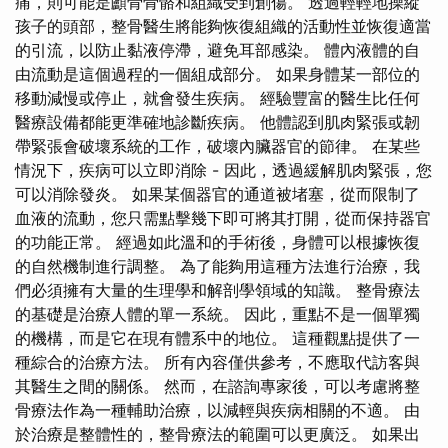
痛，則可能是顱骨骨骼和組織受到創傷。 透過輕輕地操縱
孩子的頭部，整骨醫生將能夠恢復組織的活動性並恢復適當
的引流，以防止黏液停滯，避免耳部感染。 體內液體的自
由流動是這個過程的一個組成部分。 如果身體某一部位的
移動減慢或停止，就會發生疾病。 經驗豐富的醫生比任何
醫療設備都能更準確地診斷疾病。 他體認到肌肉緊張或韌
帶緊張會破壞系統的工作，破壞內臟器官的節律。 在某些
情況下，疾病可以立即消除 - 因此，透過緩解肌肉緊張，您
可以消除發炎。 如果某個器官的通道被堵塞，從而限制了
血液的流動，您只需點擊幾下即可將其打開，從而保持器官
的功能正常。 經過如此溫和的手術後，身體可以根據恢復
的自然機制進行調整。 為了能夠用這種方法進行治療，我
們必須擁有大量的生理學和解剖學領域的知識。 整骨療法
的基礎是治療人體的單一系統。 因此，重點不是一個單獨
的機構，而是它在現有體系中的地位。 這種觀點提供了一
種綜合的治療方法。 所有內容僅供參考，不應取代訪客與
其醫生之間的關係。 然而，在諮詢專家後，可以考慮將整
骨療法作為一種輔助治療，以減輕與疾病相關的不適。 由
於治療是整體性的，整骨療法的範圍可以更廣泛。 如果出