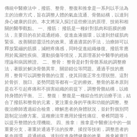
傳統中醫療法中，撥筋、整骨、整復和推拿是一系列以手法為
主的治療方式，旨在調整人體的氣血流通、骨骼結構，以達到
身心健康的目的。本文將深入探討這些療法的原理、技術和相
關的醫學觀點。 一、撥筋： 撥筋是一種針對肌肉和筋膜的療
法，主要目的在於疏通經絡、促進血液循環，以達到舒緩肌肉
緊張、改善關節靈活性的效果。通過適當的手法，治療師可以
釋放緊繃的筋膜，減輕疼痛感，同時促進組織修復。撥筋常應
用於風濕性疾病、運動損傷等情況，其原理基於中醫學的經絡
理論和病因辨證。 二、整骨： 整骨是針對骨骼系統的調整療
法，著眼於解決骨骼異常、關節錯位等問題。通過手技的應
用，整骨可以調整骨骼的位置，使其回復正常生理狀態。這對
於骨折、脫臼、姿勢問題等都有一定的療效。整骨的基本原則
是在不引起疼痛和不損害組織的前提下，調整骨骼結構，以維
持身體的平衡。 三、整復： 整復是一種綜合性的治療手法，結
合了撥筋和整骨的元素，更注重全身的平衡和功能的調整。整
復治療師透過綜合檢查，瞭解患者的身體狀況，並針對個別問
題制定治療方案。這種療法常應用於慢性痛症、脊椎問題等，
以提升整體的生理機能。 四、推拿： 推拿是中醫療法中的一個
重要分支，著重於通過手法的按摩、揉捏等技術，調整患者的
氣血循環、疏通經絡，達到促進身體健康的效果。推拿被廣泛