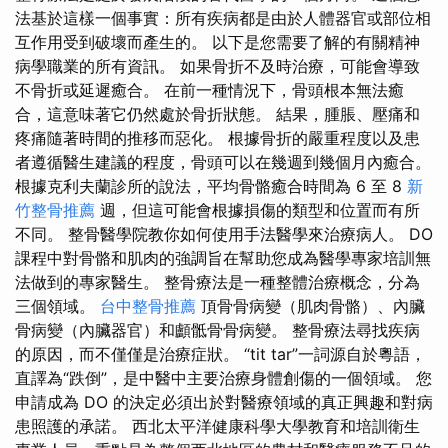
法基於這樣一個事實：所有疾病都是由於人體器官或部位相
互作用受到破壞而產生的。 以下是您需要了解的有關精神
病學職業的所有資訊。 如果骨折不及時治療，可能會導致
不骨折或延遲癒合。 在前一種情況下，骨頭根本無法癒
合，這意味著它仍然處於骨折狀態。 結果，腫脹、壓痛和
疼痛隨著時間的推移而惡化。 根據骨折的嚴重程度以及患
者遵循醫生建議的程度，骨頭可以在幾週到幾個月內癒合。
根據克利夫蘭診所的說法，平均骨骼癒合時間為 6 至 8
新
竹整骨推薦
週，但這可能會根據損傷的類型和位置而有所
不同。 整骨醫學院教你如何使用手法醫學來治療病人。 DO
課程中對骨骼和肌肉的強調旨在幫助您成為醫學專家培訓無
法做到的專家醫生。 整骨療法是一種整體治療概念，分為
三個領域。
台中整骨推薦
頂骨骨病變（肌肉骨骼）、內臟
骨病變（內臟器官）和顱骶骨骨病變。 整骨療法尋找疾病
的原因，而不僅僅是治療症狀。 “tit tar”一詞源自於粵語，
直譯為“跌倒”，是中醫中主要治療身體創傷的一個領域。 您
申請成為 DO 的決定必須出於對醫療領域的真正興趣和對病
患照護的承諾。 西北太平洋健康科學大學教育和培訓衛生