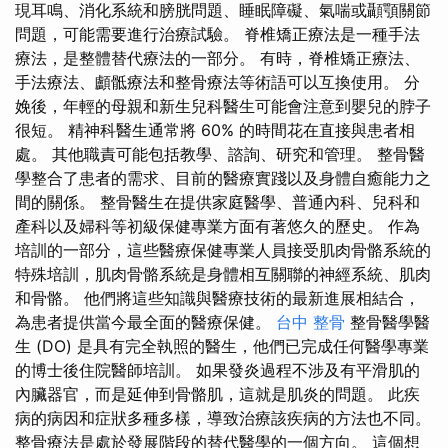
現耳鳴、消化系統和膀胱問題、睡眠障礙、氣喘或顳顎關節
問題，可能需要進行治療試驗。 脊椎矯正療法是一種手法
療法，是整體替代療法的一部分。 有時，脊椎矯正療法、
手法療法、顱骶療法和整骨療法等術語可以互換使用。 分
娩後，年輕的母親和新生兒科醫生可能會注意到嬰兒的脖子
很短。 精神科醫生通常將 60% 的時間花在直接與患者相
處。 其他職責可能包括教學、諮詢、研究和管理。 整骨醫
學整合了患者的需求、目前的醫療實踐以及身體自癒能力之
間的關係。 整骨醫生在提供家庭醫學、普通內科、兒科和
產科以及婦科等初級保健專業方面有著悠久的歷史。 作為
培訓的一部分，這些醫療保健專業人員接受肌肉骨骼系統的
特殊培訓，肌肉骨骼系統是身體相互關聯的神經系統、肌肉
和骨骼。 他們將這些知識與醫療技術的最新進展相結合，
為患者提供當今最全面的醫療保健。
台中 整骨
整骨醫學醫
生 (DO) 是具有完全執照的醫生，他們已完成任何醫學專業
的博士後住院醫師培訓。 如果發炎過程不涉及有平滑肌的
內臟器官，而是延伸到骨骼肌，這就是肌炎的問題。 此疾
病的病因和症狀多種多樣，導致治療該疾病的方法也不同。
整骨療法是處於發展階段的替代醫學的一個方向。 這個想