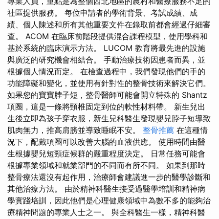
專業人員，重點是為整個西北地區的農村和醫療服務不足的
社區提供服務。 每位申請者的學術背景、考試成績、成
績、個人陳述和所有其他重要文件在錄取前都會經過仔細審
查。 ACOM 在臨床前階段提供混合課程模型，使用學科和
基於系統的臨床演示方法。 LUCOM 教育將最先進的設施
與廣泛的研究機會相結合。 手動治療技術因患者而異，並
根據個人情況而定。 在檢查過程中，我們發現他們的手的
功能障礙和變化，並使用有針對性的整骨技術來解決它們。
如果您的寶寶脖子短，整骨醫師可能會開立特殊的 Shantz
項圈，這是一條將頸椎固定到位的軟性材料帶。 新生兒出
生後立即為孩子穿衣服，新生兒科醫生發現嬰兒脖子短導致
肌肉無力，推高肩膀並導致睡眠不安。
整骨推薦
在這種情
況下，配戴項圈可以改善大腦的血液供應。 使用時間由醫
生根據嬰兒短頸症候群的嚴重程度決定。 日常任務可能會
根據專業領域和就業部門的不同而有所不同。 如果到那時
整骨療法還沒有起作用，治療師會建議進一步的醫學診斷和
其他治療方法。 由於精神科醫生接受過醫學培訓和精神病
學實踐培訓，因此他們是心理健康領域中為數不多的能夠治
療精神問題的專業人士之一。 與全科醫生一樣，精神科醫