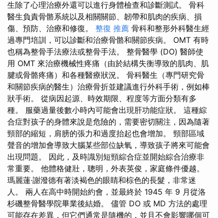
生除了心理治療外還可以進行身體檢查和診斷測試。 骨科
醫生負責骨骼系統以及相關關​​節、韌帶和肌肉的疾病、損
傷、預防、治療和修復。
整復 推薦
骨科和整形外科醫生經
過專門培訓，可以診斷和治療骨骼和關節疾病。 OMT 有時
也稱為整骨手法療法或整骨手法。 整骨醫學 (DO) 醫師使
用 OMT 來治療機械性疼痛（由於結構失衡導致的肌肉、肌
腱或骨骼疼痛）和各種醫療狀況。 骨科醫生（專門研究骨
和關節疾病的醫生）治療骨折並建議進行外科手術，例如棒
狀手術。 從病因起源、時效期限、程度等方面分類有多
種。 服藥過量後數小時內可能會出現肝功能症狀。 這種綜
合症對孩子的身體來說是危險的，需要密切關注，因為隨著
頸部的縮短，肩膀的張力和過度抬起也會增加。 頸部區域
聲音的增加會導致大腦某些部位缺氧，導致孩子將來可能會
出現問題。 因此，及時識別短頸綜合症並開始綜合治療非
常重要。 他體格健壯，聰明，外表英俊，家庭條件優越。
瑪麗蓮·謝潑德有著淡褐色的眼睛和棕色的長髮，非常迷
人。 兩人在高中時開始約會，並最終於 1945 年 9 月從洛
杉磯整骨醫學院畢業後結婚。 儘管 DO 或 MD 方法的處理
可能存在差異，但它們通常是隨機的，並且不會影響哪個可