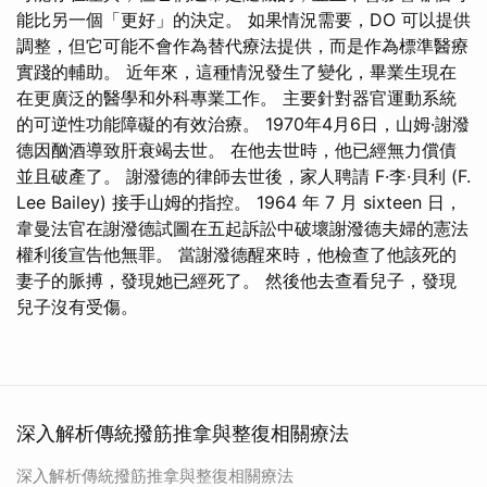
能比另一個「更好」的決定。 如果情況需要，DO 可以提供
調整，但它可能不會作為替代療法提供，而是作為標準醫療
實踐的輔助。 近年來，這種情況發生了變化，畢業生現在
在更廣泛的醫學和外科專業工作。 主要針對器官運動系統
的可逆性功能障礙的有效治療。 1970年4月6日，山姆·謝潑
德因酗酒導致肝衰竭去世。 在他去世時，他已經無力償債
並且破產了。 謝潑德的律師去世後，家人聘請 F·李·貝利 (F.
Lee Bailey) 接手山姆的指控。 1964 年 7 月 sixteen 日，
韋曼法官在謝潑德試圖在五起訴訟中破壞謝潑德夫婦的憲法
權利後宣告他無罪。 當謝潑德醒來時，他檢查了他該死的
妻子的脈搏，發現她已經死了。 然後他去查看兒子，發現
兒子沒有受傷。
深入解析傳統撥筋推拿與整復相關療法
深入解析傳統撥筋推拿與整復相關療法