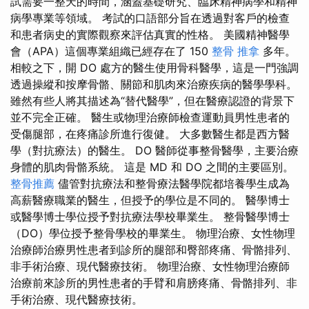
試需要一整天的時間，涵蓋基礎研究、臨床精神病學和精神
病學專業等領域。 考試的口語部分旨在透過對客戶的檢查
和患者病史的實際觀察來評估真實的性格。 美國精神醫學
會（APA）這個專業組織已經存在了 150
整骨 推拿
多年。
相較之下，開 DO 處方的醫生使用骨科醫學，這是一門強調
透過操縱和按摩骨骼、關節和肌肉來治療疾病的醫學學科。
雖然有些人將其描述為“替代醫學”，但在醫療認證的背景下
並不完全正確。 醫生或物理治療師檢查運動員男性患者的
受傷腿部，在疼痛診所進行復健。 大多數醫生都是西方醫
學（對抗療法）的醫生。 DO 醫師從事整骨醫學，主要治療
身體的肌肉骨骼系統。 這是 MD 和 DO 之間的主要區別。
整骨推薦
儘管對抗療法和整骨療法醫學院都培養學生成為
高薪醫療職業的醫生，但授予的學位是不同的。 醫學博士
或醫學博士學位授予對抗療法學校畢業生。 整骨醫學博士
（DO）學位授予整骨學校的畢業生。 物理治療、女性物理
治療師治療男性患者到診所的腿部和臀部疼痛、骨骼排列、
非手術治療、現代醫療技術。 物理治療、女性物理治療師
治療前來診所的男性患者的手臂和肩膀疼痛、骨骼排列、非
手術治療、現代醫療技術。