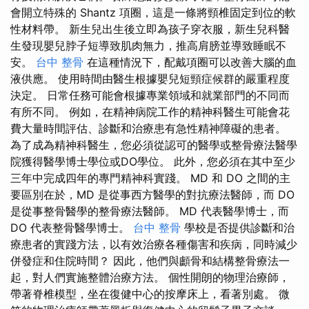
會開立特殊的 Shantz 項圈，這是一條將頸椎固定到位的軟
性材料帶。 新生兒出生後立即為孩子穿衣服，新生兒科醫
生發現嬰兒脖子短導致肌肉無力，推高肩膀並導致睡眠不
安。
台中 整骨
在這種情況下，配戴項圈可以改善大腦的血
液供應。 使用時間由醫生根據嬰兒短頸症候群的嚴重程度
決定。 日常任務可能會根據專業領域和就業部門的不同而
有所不同。 例如，在精神病院工作的精神科醫生可能會花
費大量時間評估、診斷和治療患有急性精神障礙的患者。
為了成為精神科醫生，您必須從認可的醫學或整骨療法醫學
院獲得醫學博士學位或DO學位。 此外，您必須在其中至少
三年中完成四年的專門精神科實踐。 MD 和 DO 之間的主
要區別在於，MD 是從事西方醫學的對抗療法醫師，而 DO
是從事整骨醫學的整骨療法醫師。 MD 代表醫學博士，而
DO 代表整骨醫學博士。
台中 整骨
學校是否提供診斷和治
療患者的實踐方法，以有效治療各種傷害和疾病，同時減少
併發症和住院時間？ 因此，他們與顱骨和結構整骨療法一
起，對人們實施整體治療方法。 個性開朗的物理治療師，
帶著脊椎模型，坐在復健中心的按摩床上，看著別處。 微