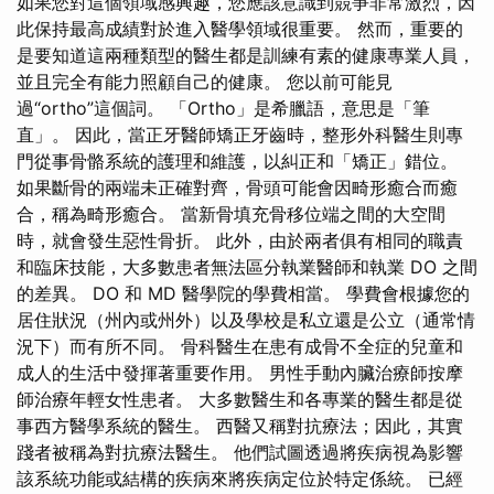
如果您對這個領域感興趣，您應該意識到競爭非常激烈，因
此保持最高成績對於進入醫學領域很重要。 然而，重要的
是要知道這兩種類型的醫生都是訓練有素的健康專業人員，
並且完全有能力照顧自己的健康。 您以前可能見
過“ortho”這個詞。 「Ortho」是希臘語，意思是「筆
直」。 因此，當正牙醫師矯正牙齒時，整形外科醫生則專
門從事骨骼系統的護理和維護，以糾正和「矯正」錯位。
如果斷骨的兩端未正確對齊，骨頭可能會因畸形癒合而癒
合，稱為畸形癒合。 當新骨填充骨移位端之間的大空間
時，就會發生惡性骨折。 此外，由於兩者俱有相同的職責
和臨床技能，大多數患者無法區分執業醫師和執業 DO 之間
的差異。 DO 和 MD 醫學院的學費相當。 學費會根據您的
居住狀況（州內或州外）以及學校是私立還是公立（通常情
況下）而有所不同。 骨科醫生在患有成骨不全症的兒童和
成人的生活中發揮著重要作用。 男性手動內臟治療師按摩
師治療年輕女性患者。 大多數醫生和各專業的醫生都是從
事西方醫學系統的醫生。 西醫又稱對抗療法；因此，其實
踐者被稱為對抗療法醫生。 他們試圖透過將疾病視為影響
該系統功能或結構的疾病來將疾病定位於特定係統。 已經