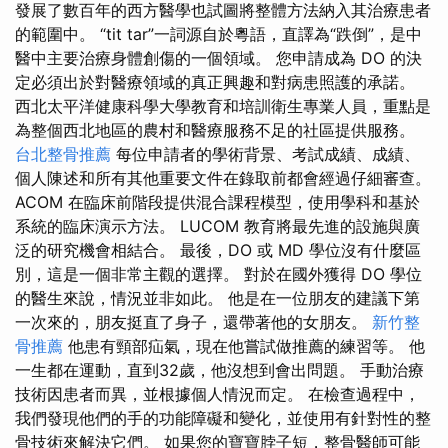
發展了數百年的西方醫學也試圖將整體方法納入其治療患者
的範圍中。 “tit tar”一詞源自於粵語，直譯為“跌倒”，是中
醫中主要治療身體創傷的一個領域。 您申請成為 DO 的決
定必須出於對醫療領域的真正興趣和對病患照護的承諾。
西北太平洋健康科學大學教育和培訓衛生專業人員，重點是
為整個西北地區的農村和醫療服務不足的社區提供服務。
台北整骨推薦
每位申請者的學術背景、考試成績、成績、
個人陳述和所有其他重要文件在錄取前都會經過仔細審查。
ACOM 在臨床前階段提供混合課程模型，使用學科和基於
系統的臨床演示方法。 LUCOM 教育將最先進的設施與廣
泛的研究機會相結合。 最後，DO 或 MD 學位沒有什麼區
別，這是一個非常主觀的選擇。 對於在國外獲得 DO 學位
的醫生來說，情況並非如此。 他是在一位朋友的建議下第
一次來的，朋友挺直了身子，還帶著他的女朋友。
新竹整
骨推薦
他患有頸部疝氣，現在他嘗試做推薦的練習等。 他
一生都在運動，直到32歲，他沒想到會出問題。 手動治療
技術因患者而異，並根據個人情況而定。 在檢查過程中，
我們發現他們的手的功能障礙和變化，並使用有針對性的整
骨技術來解決它們。 如果您的寶寶脖子短，整骨醫師可能