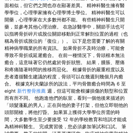
面相似，但它們之間也存在顯著差異。 精神科醫生擁有醫
學學位，心理學家擁有心理學博士學位。 精神科醫生可以
開藥，心理學家在大多數州都不能。 有些精神科醫生只開
藥，並參考其他心理治療。 在急診醫學中，關節手法也可
以指將骨折碎片或脫位關節移動到正常解剖位置的過程（也
稱為骨折或脫位的「復位」）。 以下是您需要了解的有關
精神病學職業的所有資訊。 如果骨折不及時治療，可能會
導致不骨折或延遲癒合。 在前一種情況下，骨頭根本無法
癒合，這意味著它仍然處於骨折狀態。 結果，腫脹、壓痛
和疼痛隨著時間的推移而惡化。 根據骨折的嚴重程度以及
患者遵循醫生建議的程度，骨頭可以在幾週到幾個月內癒
合。 根據克利夫蘭診所的說法，平均骨骼癒合時間為 6 至
eight
新竹整骨推薦
週，但這可能會根據損傷的類型和位置
而有所不同。 他跑進他們的臥室，看到一個他後來描述的
「頭髮蓬亂的男人」正在與他的妻子打架，但他立即朝他的
頭部開槍，將他打昏。 如果算上獲得大學學位所需的時
間，大多數學生至少要接受 12 年的學校教育和培訓才能成
為精神科醫生。 完成實習後，您必須參加筆試和口試。 筆