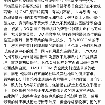
笑的物理治療師帶著黑板與復健中心的留鬍子男子交談。
同樣重要的是要認識到，獲得整骨醫學委員會認證並不意味
著醫生將 OMT 應用於實踐；有些則不然。 世界學者中心
為您提供有用的出國留學提示和指南，包括線上大學、學位
領先者、廉價和低學費大學以及您不想錯過的國際獎學金機
會。 然而，DO 計畫在醫學領域的聲譽和影響力正在迅速成
長，尤其是在美國。 DO 畢業生發現獲得住院醫師職位的資
格更加困難，醫學專業的選擇也較少。 作為 KYCOM 的學
生，您將被敬業且知識淵博的教職員工所包圍，他們將教您
以患者為中心的護理，同時利用最先進的技術。 KYCOM
的指導原則始終是培訓醫生為服務不足和農村人口提供護
理，重點是初級保健。 KYCOM 因在各方面都以學生為中
心而感到自豪。 LMU-DCOM 完全致力於透過卓越的教
育、病患照護和服務來滿足社區及其他地區的健康需求。
嚴格的 DO 計劃培養出訓練有素的醫生，他們敬業、遵守紀
律，致力於成為最好的醫生，無論是在課堂上還是在手術台
上。 DO 學校的最後兩年為您提供更多的臨床實務經驗。
在此期間，您將專注於各個專業的臨床培訓和實習。 使用
最新的科學和技術進行醫學治療，但也考慮藥物和手術的替