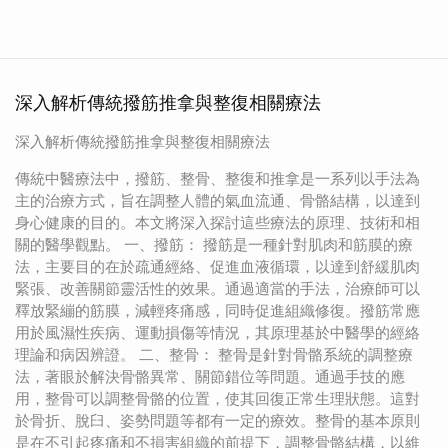
深入解析傳統撥筋推拿與整復相關療法
深入解析傳統撥筋推拿與整復相關療法
傳統中醫療法中，撥筋、整骨、整復和推拿是一系列以手法為
主的治療方式，旨在調整人體的氣血流通、骨骼結構，以達到
身心健康的目的。本文將深入探討這些療法的原理、技術和相
關的醫學觀點。 一、撥筋： 撥筋是一種針對肌肉和筋膜的療
法，主要目的在於疏通經絡、促進血液循環，以達到舒緩肌肉
緊張、改善關節靈活性的效果。通過適當的手法，治療師可以
釋放緊繃的筋膜，減輕疼痛感，同時促進組織修復。撥筋常應
用於風濕性疾病、運動損傷等情況，其原理基於中醫學的經絡
理論和病因辨證。 二、整骨： 整骨是針對骨骼系統的調整療
法，著眼於解決骨骼異常、關節錯位等問題。通過手技的應
用，整骨可以調整骨骼的位置，使其回復正常生理狀態。這對
於骨折、脫臼、姿勢問題等都有一定的療效。整骨的基本原則
是在不引起疼痛和不損害組織的前提下，調整骨骼結構，以維