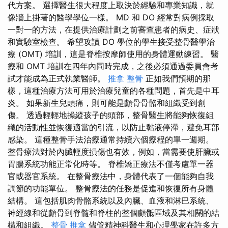
代方案。 選擇醫生很大程度上取決於經驗和專業知識，就
像牆上掛著的醫學學位一樣。 MD 和 DO 經常對病例採取
一對一的方法，在提供治療計劃之前審查患者的病史、症狀
和實驗室檢查。 希望攻讀 DO 學位的學生接受整骨醫學治
療 (OMT) 培訓，這是脊椎按摩師使用的身體運動練習。 醫
療和 OMT 培訓在四年內同時完成，之後必須通過委員會考
試才能成為正式執業醫師。
推拿 整骨
正如我們預期的那
樣，這種治療方法可用於治療兒童的各種問題，首先是中耳
炎。 如果新生兒頭痛，則可能是顱骨骨骼和組織受到創
傷。 透過輕輕地操縱孩子的頭部，整骨醫生將能夠恢復組
織的活動性並恢復適當的引流，以防止黏液停滯，避免耳部
感染。 這種整骨手法治療通常持續六個療程的單一週期。
整骨療法對於內臟輕度損傷也有效，例如，當需要使肝臟或
胃腸系統功能正常化時等。 脊椎矯正療法不僅考慮單一器
官或器官系統。 在整骨療法中，身體代表了一個能夠自我
調節的功能單位。 整骨療法的任務是促進和恢復所有身體
結構。 這包括肌肉骨骼系統以及內臟、血液和淋巴系統、
神經線和從顱骨到脊髓和脊柱的整個顱骶區域及其相關的結
構和組織。
整骨 推拿
儘管精神科醫生和心理學家在許多方