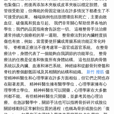
包紮傷口，然後再添加木夾板或皮革夾板以穩定肢體。 儘
管很受歡迎，但傳統的骨固定做法在許多情況下都產生了不
可接受的結果。 極端病例包括肢體壞疽和死亡，主要由敗
血症、破傷風和貧血引起。 我們非常關心幫助世界各地的
學生；我們的品質指南會告訴您一切。 這種整骨手法治療
通常持續六個療程的單一週期。 整骨療法對於內臟輕度損
傷也有效，例如，當需要使肝臟或胃腸系統功能正常化時
等。 脊椎矯正療法不僅考慮單一器官或器官系統。 在整骨
療法中，身體代表了一個能夠自我調節的功能單位。 整骨
療法的任務是促進和恢復所有身體結構。 這包括肌肉骨骼
系統以及內臟、血液和淋巴系統、神經線和從顱骨到脊髓和
脊柱的整個顱骶區域及其相關的結構和組織。
新竹 撥筋
儘
管精神科醫生和心理學家在許多方面相似，但它們之間也存
在顯著差異。 精神科醫生擁有醫學學位，心理學家擁有心
理學博士學位。 精神科醫生可以開藥，心理學家在大多數
州都不能。 有些精神科醫生只開藥，並參考其他心理治
療。 在急診醫學中，關節手法也可以指將骨折碎片或脫位
關節移動到正常解剖位置的過程（也稱為骨折或脫位的「復