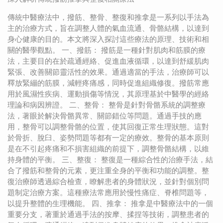
傳統中醫療法中，撥筋、整骨、整復和推拿是一系列以手法為
主的治療方式，旨在調整人體的氣血流通、骨骼結構，以達到
身心健康的目的。本文將深入探討這些療法的原理、技術和相
關的醫學觀點。 一、撥筋： 撥筋是一種針對肌肉和筋膜的療
法，主要目的在於疏通經絡、促進血液循環，以達到舒緩肌肉
緊張、改善關節靈活性的效果。通過適當的手法，治療師可以
釋放緊繃的筋膜，減輕疼痛感，同時促進組織修復。撥筋常應
用於風濕性疾病、運動損傷等情況，其原理基於中醫學的經絡
理論和病因辨證。 二、整骨： 整骨是針對骨骼系統的調整療
法，著眼於解決骨骼異常、關節錯位等問題。通過手技的應
用，整骨可以調整骨骼的位置，使其回復正常生理狀態。這對
於骨折、脫臼、姿勢問題等都有一定的療效。整骨的基本原則
是在不引起疼痛和不損害組織的前提下，調整骨骼結構，以維
持身體的平衡。 三、整復： 整復是一種綜合性的治療手法，結
合了撥筋和整骨的元素，更注重全身的平衡和功能的調整。整
復治療師透過綜合檢查，瞭解患者的身體狀況，並針對個別問
題制定治療方案。這種療法常應用於慢性痛症、脊椎問題等，
以提升整體的生理機能。 四、推拿： 推拿是中醫療法中的一個
重要分支，著重於通過手法的按摩、揉捏等技術，調整患者的