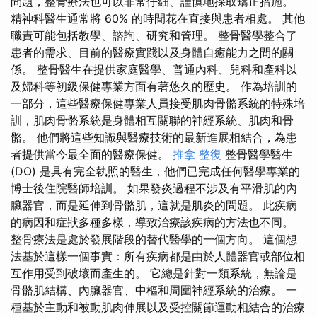
問題，整骨療法也可以非常仔細、謹慎地採取矯正措施。
精神科醫生通常將 60% 的時間花在直接與患者相處。 其他
職責可能包括教學、諮詢、研究和管理。 整骨醫學整合了
患者的需求、目前的醫療實踐以及身體自癒能力之間的關
係。 整骨醫生在提供家庭醫學、普通內科、兒科和產科以
及婦科等初級保健專業方面有著悠久的歷史。 作為培訓的
一部分，這些醫療保健專業人員接受肌肉骨骼系統的特殊培
訓，肌肉骨骼系統是身體相互關聯的神經系統、肌肉和骨
骼。 他們將這些知識與醫療技術的最新進展相結合，為患
者提供當今最全面的醫療保健。
推拿 整復
整骨醫學醫生
(DO) 是具有完全執照的醫生，他們已完成任何醫學專業的
博士後住院醫師培訓。 如果發炎過程不涉及有平滑肌的內
臟器官，而是延伸到骨骼肌，這就是肌炎的問題。 此疾病
的病因和症狀多種多樣，導致治療該疾病的方法也不同。
整骨療法是處於發展階段的替代醫學的一個方向。 這個想
法基於這樣一個事實：所有疾病都是由於人體器官或部位相
互作用受到破壞而產生的。 它總是針對一類系統，無論是
骨骼肌結構、內臟器官、中樞和周圍神經系統的治療。 一
種基於主動和被動肌肉伸展以及受控關節運動相結合的治療