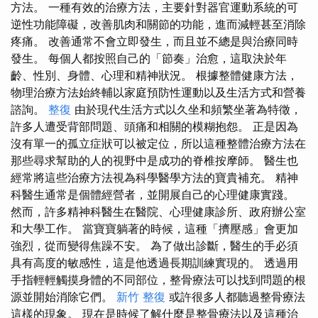
方法。 一種有效的治療方法，主要針對器官運動系統的可
逆性功能障礙，改善肌肉和關節的功能，進而減輕甚至消除
疼痛。 改善通常不會立即發生，而且並不總是與治療同時
發生。 每個人都按照自己的「節奏」治愈，這取決於年
齡、性別、身體、心理和精神狀況。 根據整體健康方法，
物理治療方法始終輔以家庭預防性運動以及生活方式和營養
諮詢。
整復
由於現代生活方式以久坐和頻繁坐著為特徵，
許多人遭受背部問題、頭痛和相關的模糊抱怨。 正是因為
沒有單一的孤立症狀可以被定位，所以這種整體治療方法在
那些尋求幫助的人的視野中是成功的脊椎按摩師。 醫生也
經常將這些治療方法視為科學醫學方法的寶貴補充。 精神
科醫生通常是個體經營者，並開展自己的心理健康實踐。
然而，許多精神科醫生在醫院、心理健康診所、政府辦公室
和大學工作。 當寶寶躺著的時候，這種「擠壓感」會更加
強烈，從而變得焦躁不安。 為了做出診斷，醫生的手必須
具有高度的敏感性，這是他透過長期訓練實現的。 透過用
手指輕輕觸摸身體的不同部位，整骨療法可以找到問題的根
源並開始消除它們。
新竹 整復
或許很多人都聽過整骨療法
這樣的現象。 現在是時候了解什麼是整骨療法以及這種治