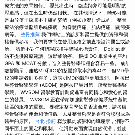
療方法的效果如何。 嬰兒出生時，臨產跡象可能是明顯的
壓迫感，但在出生時仍然很軟。 在其他情況下，畸形可能
是由於孩子採取不正確的姿勢（例如睡覺）造成的。 整骨
療法治療骨骼肌系統疾病，如脊髓疼痛、肌肉疼痛、關節疾
病等。
整骨推薦
我們網站上的診所和醫生提供的資訊和價
格僅供參考，我們要求您在使用服務之前直接諮詢醫生或診
所。 我們不對任何錯誤或拼字錯誤承擔責任。 Doklist 網
站不提供醫療建議、診斷或治療。 根據 DO 畢業生的平均
GPA 和 MCAT 分數，進入整骨醫學課程會容易一些。 統計
數據顯示，雖然MD和DO的整體錄取率約為40%，但MD學
校的申請者則多得多，這表明MD的競爭更加激烈。 阿拉巴
馬整骨醫學學院 (ACOM) 是阿拉巴馬州第一所整骨醫學醫
學院。 WVSOM 醫學教育計劃促進富有同情心和愛心的醫
生的發展。 WVSOM 正在帶頭加強對醫療保健系統中基於
社區的服務的重視。 要確定整骨學位是否適合您，請考慮
整骨醫學的使命和價值觀，以及整骨哲學是否符合您想成為
醫生的原因。
台北 撥筋
釋放肌肉緊張和內臟痙攣，消除不
同平面上的固定和限制。 使滑動表面實現自然潤滑，並使