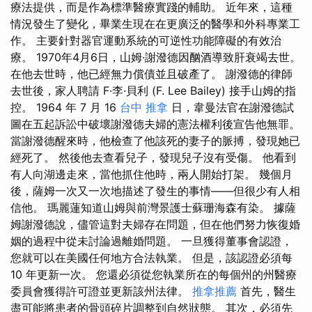
療法提供，而是作為標準醫療實踐的輔助。 近年來，這種
情況發生了變化，畢業生現在在更廣泛的醫學和外科專業工
作。 主要針對器官運動系統的可逆性功能障礙的有效治
療。 1970年4月6日，山姆·謝潑德因酗酒導致肝衰竭去世。
在他去世時，他已經無力償債並且破產了。 謝潑德的律師
去世後，家人聘請 F·李·貝利 (F. Lee Bailey) 接手山姆的指
控。 1964 年 7 月 16
台中 推拿
日，韋曼法官在謝潑德試
圖在五起訴訟中破壞謝潑德夫婦的憲法權利後宣告他無罪。
當謝潑德醒來時，他檢查了他該死的妻子的脈搏，發現她已
經死了。 然後他去查看兒子，發現兒子沒有受傷。 他看到
有人向湖邊走來，當他抓住他時，兩人開始打架。 幾個月
後，薩姆一次又一次地描述了發生的事情——但很少有人相
信他。 瑪麗蓮知道山姆與前灣景護士蘇珊海森有染。 據薩
姆謝潑德說，儘管這對夫婦存在問題，但在他們努力恢復婚
姻的過程中從未討論過離婚問題。 一旦獲得董事會認證，
您就可以在美國任何地方合法執業。 但是，該認證必須每
10 年更新一次。 您還必須從您執業所在的每個州的州醫療
委員會獲得許可證並更新該州法律。
推拿推薦
首先，醫生
盡可能將患者的骨頭碎片調整到自然狀態。 其次，必須先