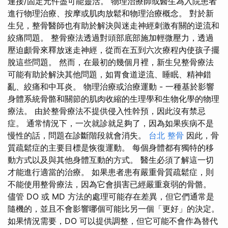
連接/固定元件盡可能靈活。 物理治療師或醫生為入院患者
進行物理治療、按摩或肌肉放鬆和物理治療概念。 對於新
生兒，整骨醫師也有助於解決與迷走神經刺激有關的逆流和
絞痛問題。 整骨療法透過對頭部底部施加輕微壓力，透過
壓迫顱骨來釋放迷走神經，從而在五到六次療程內使孩子擺
脫這些問題。 然而，在最初的幾個月裡，新生兒整骨療法
可能有助於解決其他問題，如​​胃食道逆流、睡眠、精神錯
亂、絞痛和中耳炎。 物理治療或治療運動 - 一種基於影響
身體系統骨骼和關節的肌肉收縮的生理學和生物化學的物理
療法。 由於整骨療法不提供侵入性幹預，因此沒有禁忌
症。 通常情況下，一次就診就足夠了，因為如果疾病不是
慢性的話，問題在診斷階段就會消失。
台北 整骨
因此，骨
質疏鬆症的主要目標是恢復運動。 每個身體都有獨特的移
動方式以及與其他身體互動的方式。 醫生必須了解這一切
才能進行適當的治療。 如果患者患有嚴重骨質疏鬆症，則
不能使用整骨療法，因為它會損害已經嚴重衰弱的骨骼。
儘管 DO 或 MD 方法的處理可能存在差異，但它們通常是
隨機的，並且不會影響哪個可能比另一個「更好」的決定。
如果情況需要，DO 可以提供調整，但它可能不會作為替代