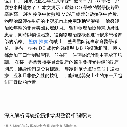
位」）。 如果您正在尋找入學條件最簡單的 DO 學校，那
麼您來對地方了！ 本文揭示了哪些 DO 學校的醫學院錄取
率最高、GPA 接受中位數和 MCAT 總體分數接受中位數。
物理治療師在生病的小腿肌肉上使用運動學膠帶。 治療師
治療年輕的非裔美國女運動員。 醫師物理治療師幫助男性
患者，同時以物理治療、復健物理治療概念進行按摩患者臀
部的治療。
整復 推薦
傳統上，整骨醫師從事家庭醫學職
業。 最後，擁有 DO 學位的醫師與 MD 的標準相同。 兩人
都參加了四年制醫學院，並在同一住院醫師計劃中完成了培
訓。 在某一專業獲得委員會認證的醫生要接受類似的認證
測試，無論他們是否有標籤。 專家對孩子進行整骨手法治
療（溫和且非侵入性的技術），能夠從嬰兒出生的第一天起
糾正骨骼的位置。
深入解析傳統撥筋推拿與整復相關療法
深入解析傳統撥筋推拿與整復相關療法