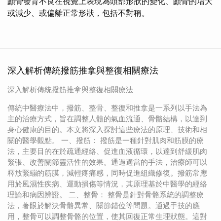
顱骨發育不良在視覺上表現為頭部形狀的變化、顱骨的增大
或減少、或偏離正常形狀，包括不對稱。
深入解析傳統撥筋推拿與整復相關療法
深入解析傳統撥筋推拿與整復相關療法
傳統中醫療法中，撥筋、整骨、整復和推拿是一系列以手法為
主的治療方式，旨在調整人體的氣血流通、骨骼結構，以達到
身心健康的目的。本文將深入探討這些療法的原理、技術和相
關的醫學觀點。 一、撥筋： 撥筋是一種針對肌肉和筋膜的療
法，主要目的在於疏通經絡、促進血液循環，以達到舒緩肌肉
緊張、改善關節靈活性的效果。通過適當的手法，治療師可以
釋放緊繃的筋膜，減輕疼痛感，同時促進組織修復。撥筋常應
用於風濕性疾病、運動損傷等情況，其原理基於中醫學的經絡
理論和病因辨證。 二、整骨： 整骨是針對骨骼系統的調整療
法，著眼於解決骨骼異常、關節錯位等問題。通過手技的應
用，整骨可以調整骨骼的位置，使其回復正常生理狀態。這對