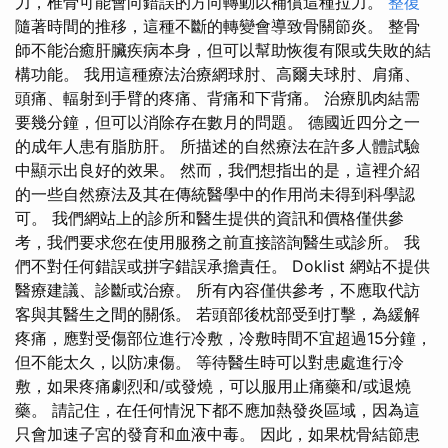
力，椎骨可能會向錯誤的方向轉動以補償這種拉力。
整復
隨著時間的推移，這種不斷的轉變會導致骨關節炎。 整骨
師不能治癒肝臟疾病本身，但可以幫助恢復有限或失敗的結
構功能。 我用這種療法治療網球肘、高爾夫球肘、肩痛、
頭痛、輻射到手臂的疼痛、背痛和下背痛。 治療肌肉結需
要幾分鐘，但可以消除存在數月的問題。 德國近四分之一
的成年人患有脂肪肝。 所描述的自然療法在許多人體試驗
中顯示出良好的效果。 然而，我們想指出的是，這裡介紹
的一些自然療法及其在傳統醫學中的作用尚未得到科學認
可。 我們網站上的診所和醫生提供的資訊和價格僅供參
考，我們要求您在使用服務之前直接諮詢醫生或診所。 我
們不對任何錯誤或拼字錯誤承擔責任。 Doklist 網站不提供
醫療建議、診斷或治療。 所有內容僅供參考，不應取代訪
客與其醫生之間的關係。 若頭部後枕部受到打擊，為緩解
疼痛，應對受傷部位進行冷敷，冷敷時間不宜超過15分鐘，
但不能太久，以防凍傷。 等待醫生時可以對患處進行冷
敷，如果疼痛劇烈和/或發燒，可以服用止痛藥和/或退燒
藥。 請記住，在任何情況下都不應加熱發炎區域，因為這
只會加速子宮的發育和血液中毒。 因此，如果枕骨結節患