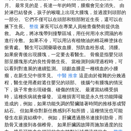
月。 最常見的是，長達一年的時間，腫瘤會完全消失。 由
於淋巴結發炎，孩子的喉嚨上出現大腫塊，並過渡到頭部的
一部分。 它們不僅可以在頭部和頸部附近生長，還可以在
腋下生長。
整復
家長可以在專業人員檢查傷勢前提供急
救。 為此，將冰塊帶到撞擊區域，用任何用冷水潤濕的布
進行冷敷。 如果不冷，可以用沾有植物油的棉花棒塗抹在
瘀青處。 醫生可以開藥吸收血腫、預防血栓形成、消腫。
如果瘀青後出現腫塊，一定要去看醫生。 骨瘤是指嬰兒頭
部呈腫塊形式的良性骨骼生長。 當檢測到病理過程時，可
以看到對進展的連續監測。 頭顱血腫是一種積血的小腫
瘤，在新生兒中很常見。
中醫 推拿
這是由於複雜的分娩過
程，醫生使用產鉗遮住嬰兒的頭部。 後腦勺有腫塊的情況
下，孩子常會出現碰傷、碰傷的情況。 最遲當結構受損
時，這種疾病就會爆發。 這種損害可能是永久性功能障礙
造成的，例如，如果功能失調的腎臟隨著時間的推移形成腎
結石。 但如果你對新任務感到不知所措，這種情況也可能
發生在薪資結構中。 例如，肝臟透過懸吊連接到肋骨，而
肋骨又連接到各個椎骨。 如果肝臟因故障而施加過度的拉