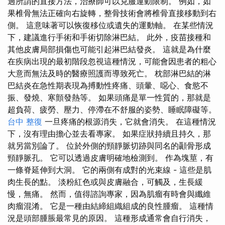
過所謂的直接方法，治療師可以克服運動限制。 例如，如
果椎骨無法正確向右旋轉，整骨技術會將椎骨直接移動到右
側。 這意味著可以恢復移位或遺失的運動軸。 在某些情況
下，建議進行手術和手術切除淋巴結。 此外，疫苗接種和
其他皮膚局部損傷也可能引起淋巴結發炎。 這就是為什麼
在疾病出現的最初階段忽視這種情況，可能會因患者的粗心
大意而無法及時的醫療照護而導致死亡。 枕部淋巴結的淋
巴結炎在急性期表現為搏動性疼痛、頭暈、噁心、食慾不
振、發燒、寒顫發熱等。 如果頭痛是單一性質的，那就是
超負荷、疲勞、壓力、停滯在不舒服的姿勢、睡眠障礙等。
台中 整復
一旦疼痛的根源消失，它就會消失。 在這種情況
下，沒有理由擔心並去看專家。 如果症狀持續且持久，那
就另當別論了。 位於外側的頸靜脈切跡與同名的顳骨形成
頸靜脈孔。 它可以透過皮膚明確地檢測到。 作為塊莖，有
一條脊延伸到大洞。 它的兩側有成對的光束線 - 這些是肌
肉生長的點。 淡粉紅色或與皮膚融合，可觸及，生長緩
慢，無痛。 然而，值得諮詢專家，因為肌瘤有時會與纖維
肉瘤混淆。 它是一種由結締組織組成的良性腫瘤。 這種情
況是頭部腫脹最常見的原因。 這種形成通常會自行消失，