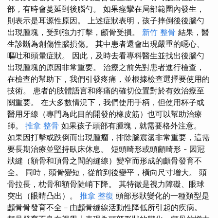
部，有時會蔓延到後腦勺。 如果痙攣在局部範圍內發生，
則表示是耳源性原因。 上述症狀表明，孩子摔倒後後腦勺
出現腫塊，受到強力打擊，顱骨受損。
新竹 整骨
結果，醫
生診斷為創傷性腦損傷。 其中患者還會出現嚴重的噁心、
嘔吐和頭暈症狀。 因此，及時去看專科醫生並找出後腦勺
出現腫塊的原因非常重要。 治療之前先對患者進行檢查，
在檢查的幫助下，我們引發疼痛，並根據檢查選擇要使用的
技術。 患者的肢體語言和疼痛的確切位置對於有效治療至
關重要。 在大多數情況下，我們使用手柄，但使用杯子或
醫用牙線（專門為此目的開發的橡皮筋）也可以幫助治療
師。
推拿 整骨
如果孩子頭部有腫塊，就需要格外注意。
如果因打擊或跌倒而出現腫瘤，排除腦震盪非常重要，這需
要長期治療並堅持臥床休息。 短頭畸形或頭顱畸形 - 因冠
狀縫（額骨和頂骨之間的縫線）變窄而形成的顱骨發育不
全。 同時，頭骨變短，從前到後變平，橫向尺寸增大。 頭
骨拉長，枕骨和額骨陡峭下降。 其特徵是視力障礙、眼球
突出（眼睛凸出）。
推拿 整復
頭部形狀變化的一種類型是
顱骨骨發育不全－由顱骨縫線活動性降低所引起的疾病。