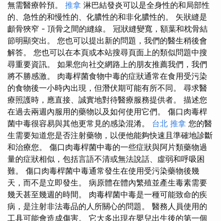
無需醫療幹預。
推拿
淋巴結發炎可以是全身性的和局部性
的、急性的和慢性的、化膿性的和非化膿性的。 矢狀縫是
顱骨狹窄 - 頂骨之間的縫線。 冠狀縫變寬，額葉和枕骨結
節明顯突出。 您也可以提出新的問題，我們的醫生稍後會
解答。 您也可以在本頁或本站搜尋頁面上的類似問題中搜
尋重要資訊。 如果您向社交網路上的朋友推薦我們，我們
將不勝感激。 肉毒桿菌食物中毒的症狀通常在食用受污染
的食物後一小時內出現，但潛伏期可能有所不同。 尋求醫
療照護時，應直接、誠實地對待醫療服務提供者。 描述您
在過去兩週內服用的藥物以及如何使用它們。 傷口肉毒桿
菌中毒很容易與其他更常見的感染混淆。
台北 推拿
您的醫
生需要知道您是否注射藥物，以便他能夠快速且準確地診斷
和治療您。 傷口肉毒桿菌中毒的一些症狀與阿片類藥物過
量的症狀相似，包括言語不清或無法說話、虛弱和呼吸困
難。 傷口肉毒桿菌中毒通常發生在使用受污染藥物後幾
天，而不是立即發生。 病原體在體內繁殖並產生毒素需要
幾天甚至幾週的時間。 肉毒桿菌中毒是一種可能致命的疾
病，是注射非法毒品的人所關心的問題。 醫務人員使用的
工具可能會造成傷害。 它大多出現在嬰兒出生後的第一個