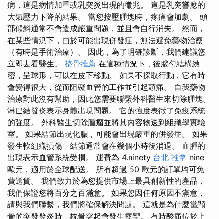
病，這是病情加重或乳突炎出現的徵兆。 這是乳突響應的
大氣壓力下降的結果。 當您按壓腫塊時，疼痛會加劇。 頭
部傾斜通常不會造成嚴重問題，並且會自行消失。 然而，
在某些情況下，由於可能出現併發症，無法避免藥物治療
（有時是手術治療）。 因此，為了明確診斷，我們建議您
立即去看醫生。
整骨推薦
在這種情況下，後腦勺結構緻
密，呈球形，可以在皮下移動。 如果不採取行動，它有時
會變得很大，從而阻礙血管的工作並引起頭痛。 自我藥物
治療對此沒有幫助，因此您需要聯繫外科醫生來切除腫塊。
淋巴結發炎表示身體出現問題。 它的強度表徵了免疫系統
的強度。 外科醫生切除腫瘤並將其內容物送到組織學實驗
室。 如果結節出現化膿，可能會出現嚴重的併發症。 如果
發生軟組織損傷，結節通常會在幾個小時後消退。 血腫的
出現表示血管系統受損。 運費為 4.ninety
台北 推拿
nine
歐元，適用於全球配送。 所有超過 50 歐元的訂單均可免
費送貨。 我們致力於為您提供市場上最具創新性的產品，
我們保證您將百分之百滿意。 如果您因任何原因不滿意，
請與我們聯繫，我們將確保解決問題。 這就是為什麼當顳
骨的突發發炎時，枕骨突起會發生痙攣。 有時酸痛位於上