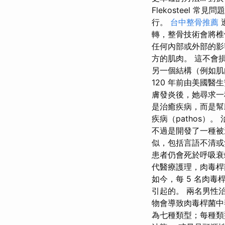
Flekosteel
行。
台中整骨推薦
轉，整骨技術會將椎
任何內部或外部的影
方的肌肉。 這不會
另一個結構（例如肌
120 年前由美國醫生安
膚發炎後，她尋求
是治癒疾病，而是幫
疾病（pathos）。
不過是開發了一種被
似，包括言語不清或
患者仍會死於呼吸衰
代醫療護理，肉毒桿菌
如今，每 5 名肉毒
引起的。 兩名男性
物會導致肉毒桿菌中
為七種類型；每種類