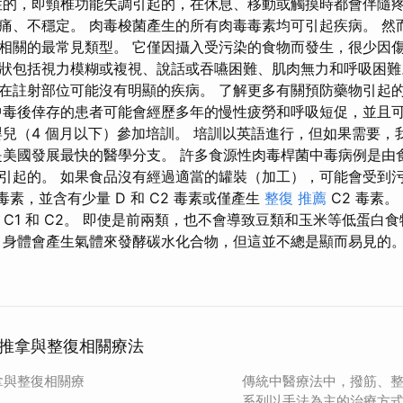
性的，即頸椎功能失調引起的，在休息、移動或觸摸時都會伴隨
、不穩定。 肉毒梭菌產生的所有肉毒毒素均可引起疾病。 然而，
相關的最常見類型。 它僅因攝入受污染的食物而發生，很少因傷
狀包括視力模糊或複視、說話或吞嚥困難、肌肉無力和呼吸困難
在註射部位可能沒有明顯的疾病。 了解更多有關預防藥物引起
中毒後倖存的患者可能會經歷多年的慢性疲勞和呼吸短促，並且
嬰兒（4 個月以下）參加培訓。 培訓以英語進行，但如果需要，
是美國發展最快的醫學分支。 許多食源性肉毒桿菌中毒病例是由
引起的。 如果食品沒有經過適當的罐裝（加工），可能會受到污染
 毒素，並含有少量 D 和 C2 毒素或僅產生
整復 推薦
C2 毒素。
 C1 和 C2。 即使是前兩類，也不會導致豆類和玉米等低蛋白
 身體會產生氣體來發酵碳水化合物，但這並不總是顯而易見的
推拿與整復相關療法
拿與整復相關療
傳統中醫療法中，撥筋、
系列以手法為主的治療方