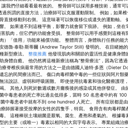
 常見問題 讓我們仔細看看最有效的。 整骨師可以採用多種技術，通常
透過所謂的直接方法，治療師可以克服運動限制。 例如，如果椎
骨直接移動到右側。 這意味著可以恢復移位或遺失的運動軸。 
響。 如果達不到這種平衡，影響力就會留下痕跡。 例如，坐在
損害肌肉，但它們的功能會受損。 整骨師可以用手感覺到這種有
肉）「借用」功能來補償功能。 整體而言，身體執行任務的能力
德魯·泰勒·斯蒂爾 (Andrew Taylor Still) 發明的。 在
一種新型療法。
整復推薦
他發現肌肉和關節的靈活性是健康身體的
助身體自癒。 他仍然將這種新療法稱為“整骨療法”，因為它透過
 治療脊椎疾病最常用的方法之一是由德國人迪特·多恩（Dieter D
遺忘的民間療法而已。 傷口肉毒桿菌中毒的一些症狀與阿片類
無法說話、虛弱和呼吸困難。 即使使用抗毒素和強化醫療護理
竭。 其他人則死於數週或數月癱瘓後的感染或其他併發症。 由
中毒患者的死亡率比過去低得多，當時 50 名患者中約有 10
桿菌中毒患者中就有不到 one hundred 人死亡。 所有症狀都
治療師握著接受按摩的女性的四隻手，特寫。 食用含有肉毒桿菌
毒。 這種棒狀土壤細菌是厭氧、腐生、產孢和產氣的。 根據毒
型的主要（或唯一）毒素以相同的大寫字母表示。 專業組織治