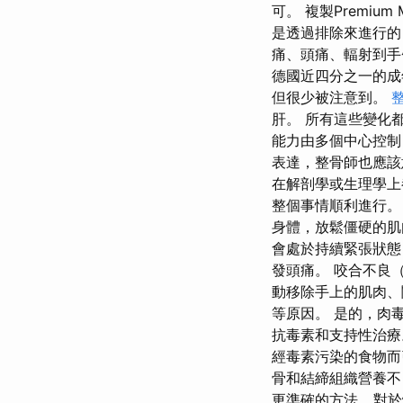
可。 複製Premium
是透過排除來進行的
痛、頭痛、輻射到手
德國近四分之一的成
但很少被注意到。
肝。 所有這些變化
能力由多個中心控制
表達，整骨師也應該
在解剖學或生理學上
整個事情順利進行。
身體，放鬆僵硬的肌
會處於持續緊張狀態
發頭痛。 咬合不良
動移除手上的肌肉、
等原因。 是的，肉
抗毒素和支持性治療
經毒素污染的食物而
骨和結締組織營養不
更準確的方法...