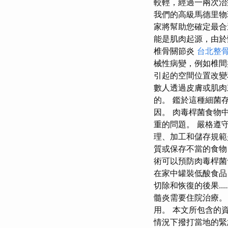
較輕，經過一兩次治
我們的高級馬德里物
家將幫助您確定最合
能是肌肉起源，由於
椎骨關節炎
台北整
械性病變，例如椎間
引起的空間位置改變
數人透過皮膚或肌肉
的。 鑑於這種細菌
因。 肉毒桿菌食物
重的問題。 嚴格遵
理、加工和儲存規範
質或保存不當的食物
術可以預防肉毒桿
在家中罐裝低酸食品
切除和恢復的後果...
髓炎需要住院治療。
用。 本文所包含的
情況下撥打當地的緊急