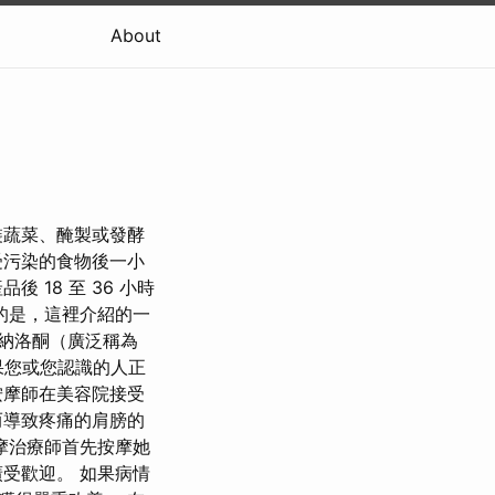
About
裝蔬菜、醃製或發酵
受污染的食物後一小
18 至 36 小時
的是，這裡介紹的一
納洛酮（廣泛稱為
果您或您認識的人正
按摩師在美容院接受
而導致疼痛的肩膀的
摩治療師首先按摩她
受歡迎。 如果病情