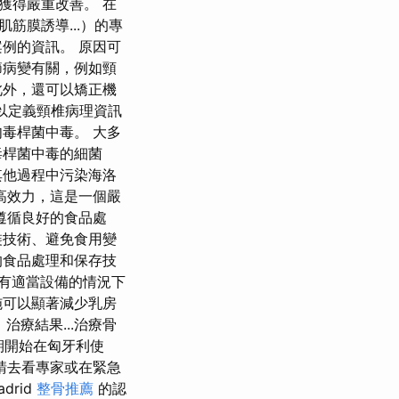
獲得嚴重改善。 在
筋膜誘導...）的專
例的資訊。 原因可
節病變有關，例如頸
此外，還可以矯正機
以定義頸椎病理資訊
毒桿菌中毒。 大多
毒桿菌中毒的細菌
其他過程中污染海洛
高效力，這是一個嚴
遵循良好的食品處
裝技術、避免食用變
的食品處理和保存技
有適當設備的情況下
施可以顯著減少乳房
療結果​​...治療骨
期開始在匈牙利使
請去看專家或在緊急
drid
整骨推薦
的認