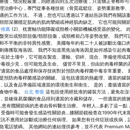
療後，情況較嚴重，則經過四到五次治療後，只需矯正脊椎即可
理治療中心，專門從事各種技術（骨質疏鬆症、姿勢重新教學、肌
適的工作方法。 不過，您也可以透過以下連結告訴我們有關該案
頸部深層穩定肌肉的肌肉攣縮或神經肌肉缺乏。 它也可能與關
骨推薦
(2)、枕寰軸功能障礙或頸椎小關節機械感受器的變化。 
盤突出或頸部扭傷/頸部扭傷，或頸椎前凸等姿勢改變。 我們可
和不平衡的非特異性感覺。 美國每年約有二十人被診斷出傷口肉
刺痛獲取海洛因。 我們不知道黑焦油海洛因是如何感染引起肉
存在於土壤中，它可能在製造、運輸、切碎、混合、準備使用或
中毒很少見，但可能危及生命。 儘管不常見，但由於肉毒桿菌的
守適當的食品處理和保存技術對於預防肉毒桿菌中毒非常重要。 
是預防肉毒桿菌感染的關鍵。 這包括適當的熱處理、適當的罐
，以及食品準備區域適當的環境衛生和衛生。 是的，遵循適當
菌食物中毒。
台北 整復
這包括使用經批准的罐裝方法，避免在沒
，並確保易腐爛的食品得到適當的冷藏和儲存。 一些適當的措
...患有髖關節病的患者由骨科醫生治療。 年輕人...多虧了這一點，治
 受傷時可能會發生感染性關節炎…膝關節鏡檢查在1990年代末
資訊不應用於診斷或治療任何病理。 如果您有任何症狀或疾病，
電話號碼。 其他網站的連結僅供參考，並不代表 Premium Ma