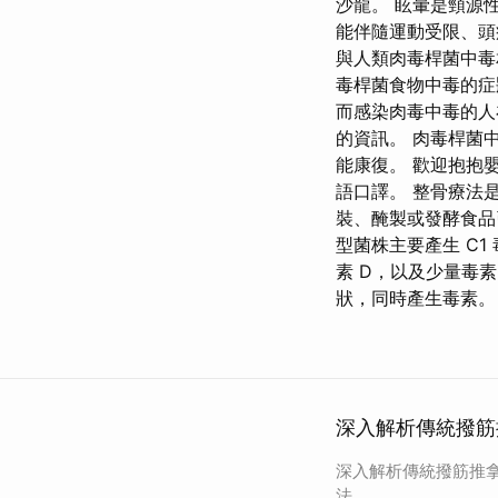
沙龍。 眩暈是頸源
能伴隨運動受限、頭痛
與人類肉毒桿菌中毒
毒桿菌食物中毒的症
而感染肉毒中毒的人
的資訊。 肉毒桿菌
能康復。 歡迎抱抱
語口譯。 整骨療法
裝、醃製或發酵食品
型菌株主要產生 C1
素 D，以及少量毒素
狀，同時產生毒素。
深入解析傳統撥筋
深入解析傳統撥筋推
法