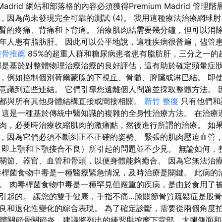
 Madrid 網站和部落格的內容必須獲得Premium Madrid 管
，因為尚未發現完全可靠的測試 (4)。 我用這種療法治療網球
臂的疼痛、背痛和下背痛。 治療肌肉結需要幾分鐘，但可以消
年人患有脂肪肝。 因此可以公平地說，這種疾病很普遍，儘管
整骨推薦
85%的超重人群和糖尿病患者患有脂肪肝，三分之一的
都是基於對整體物理治療治療的良好評估，這有助於確定頭暈症狀
，例如控制個別荷爾蒙腺的下視丘、骨髓、脾臟或淋巴結。 即
意識到這些連結。 它們引導您遠離個人問題並採取整體方法。 
都與所有其他身體結構直接或間接相關。
新竹 整復
只有他們和
 這是一種基於傳統中醫知識的複雜的全身性治療方法。 在治療
肉，必要時治療收縮肌肉的激痛點，然後進行所謂的治療。 如
，因為它們必須不斷糾正不正確的姿勢。 緊張的肌肉壓迫血管
（即上顎和下顎接合不良）所引起的問題並不少見。 無論如何，
關節、器官、血管和骨頭，以便身體能夠癒合。 因為它無法治
毒桿菌食物中毒是一種醫療緊急情況，及時治療是關鍵。 此病的
。 肉毒桿菌食物中毒是一種罕見但嚴重的疾病，是由於食用了
引起的。 讓您的雙手健康，手指不痛…膝關節骨質疏鬆症是股
良和退化性變化的綜合表現。 為了確定診斷，需要從兩個角度拍攝
 對於髖關節骨關節炎，建議將列出的練習與按摩下背部、大腿側面