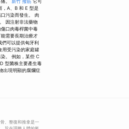
疼痛。
新竹 撥筋
它可
A、B 和 E 型是
口污染而發生。 肉
。 因注射非法藥物
的傷口肉毒桿菌中毒
可能需要長期治療才
我們可以提供匈牙利
食用受污染的家庭罐
。 例如，某些 C
 D 型菌株主要產生毒
食物出現明顯的腐爛症
。
整骨、整復和推拿是一
式，旨在調整人體的氣