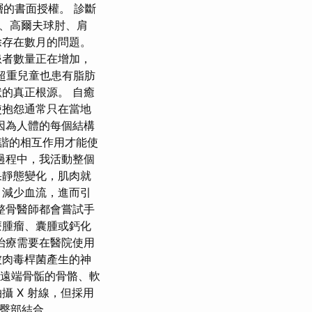
理階層的書面授權。 診斷
肘、高爾夫球肘、肩
除存在數月的問題。
患者數量正在增加，
超重兒童也患有脂肪
的真正根源。 自癒
使抱怨通常只在當地
因為人體的每個結構
諧的相互作用才能使
過程中，我活動整個
果靜態變化，肌肉就
，減少血流，進而引
整骨醫師都會嘗試手
療腫瘤、囊腫或鈣化
治療需要在醫院使用
被肉毒桿菌產生的神
骨遠端骨骺的骨骼、軟
 X 射線，但採用
和臀部結合。