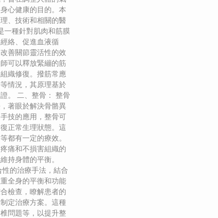
到身心健康的目的。本
原理、技術和相關的醫
筋是一種針對肌肉和筋膜
通經絡、促進血液循
、改善關節靈活性的效
療師可以釋放緊繃的筋
進組織修復。撥筋常應
傷等情況，其原理基於
證。 二、整骨： 整骨
法，著眼於解決骨骼異
過手技的應用，整骨可
回復正常生理狀態。這
題等都有一定的療效。
起疼痛和不損害組織的
以維持身體的平衡。
合性的治療手法，結合
注重全身的平衡和功能
綜合檢查，瞭解患者的
題制定治療方案。這種
脊椎問題等，以提升整