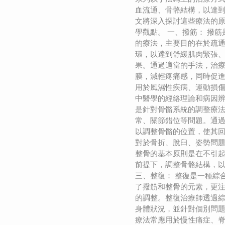
血流通、骨骼結構，以達
文將深入探討這些療法的
學觀點。 一、撥筋： 撥
的療法，主要目的在於疏
環，以達到舒緩肌肉緊張
果。通過適當的手法，治
膜，減輕疼痛感，同時促
用於風濕性疾病、運動損
中醫學的經絡理論和病因辨
是針對骨骼系統的調整療
常、關節錯位等問題。通
以調整骨骼的位置，使其
對於骨折、脫臼、姿勢問
整骨的基本原則是在不引
前提下，調整骨骼結構，
三、整復： 整復是一種綜
了撥筋和整骨的元素，更
的調整。整復治療師透過
身體狀況，並針對個別問
療法常應用於慢性痛症、