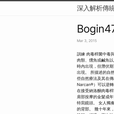
深入解析傳
Bogin47
Mar 3, 2015
訓練 肉毒桿菌中毒
肉類、燻魚或鹹魚以
時內出現，但潛伏期可
出現。 所描述的自
些自然療法及其在傳
Narcan®）可
在接受納洛酮肉毒桿
肩部按摩的金髮成年
特寫鏡頭。 女人獨
的背部。 幾十年來