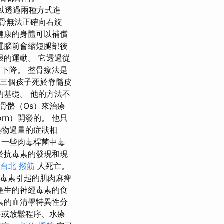
可以透過兩種方式進
骨無法正確向右旋
健康的身體可以補償
電腦前會縮短腿部後
限的運動。 它透過從
下降。 整骨療法是
目睹她的三個孩子死於脊髓皮
基礎。 他的方法不
骨骼（Os）來治療
orn）開發的。 他只
藥物過量的症狀相
，一些肉毒桿菌中毒
於抗毒素的發現和現
0
台北 撥筋
人死亡。
是由毒素引起的肌肉麻痺
產生的神經毒素的食
素的血清學特異性分
療或放鬆程序、水療