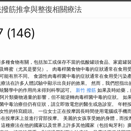
統撥筋推拿與整復相關療法
 (146)
與多種食物有關，包括加工或保存不當的低酸罐頭食品、家庭罐
及蜂蜜（尤其是嬰兒）。 肉毒桿菌食物中毒的症狀通常在食用
能有所不同。 食源性肉毒桿菌中毒的症狀通常在食用受污染產品後 
然療法在許多人體試驗中顯示出良好的效果。 然而，我們想指出
統醫學中的作用尚未得到科學認可。
新竹 撥筋
如果及時給藥，
以逆轉阿片類藥物過量的影響，但不能逆轉肉毒桿菌中毒的症狀。 如
菌中毒治療但仍有症狀，請立即致電您的醫生或急診室。 年輕
女性的特寫鏡頭。 一位女士正在按摩因長時間使用電腦或手機
奏在按摩床上並進行背部按摩。 美麗的女孩享受她的身體，而按
，這種療法在他的國家以及世界上許多其他國家（包括匈牙利）廣