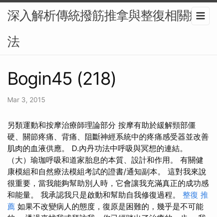
深入解析傳統撥筋推拿與整復相關療
法
Bogin45 (218)
Mar 3, 2015
另類運動和按摩治療師理論部分 按摩有助於緩解頸部僵
硬、關節疼痛、背痛、阻斷神經系統中的疼痛感受器並改善
肌肉的血液供應。 D.內丹功法中呼吸與冥想的連結。
（大）瑜珈呼吸和道家胎息的本質、設計和作用。 有關健
康模組和自然療法模組考試的證書/通知副本。 這對我來說
很重要，當我能夠幫助別人時，它會讓我充滿真正的成功感
和能量。 我承認我只是啟動和幫助自我修復過程。
整復 推
薦
如果不改變病人的態度，復原是困難的，幾乎是不可能