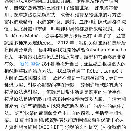
為特殊疾病群體制定的運動計劃。 按摩療法作為一種簡
單、自然的放鬆技術已經使用了幾個世紀。 如果經常使
用，按摩療法是緩解壓力、改善和維持整體健康的好方法。
當我們放鬆時，我們的呼吸、脈搏、血壓和新陳代謝都會減
慢，因此身體和靈魂，即精神和身體都處於放鬆狀態。 我
叫 János Molnár，從事各種東方按摩已有 4 年多了，並嘗
試過多種東方運動文化。 2012 年，我以另類運動和按摩治
療師身分畢業。 從那時起我就開始練習Kotsuban Yumeiho
療法，事實證明這種療法對治療背部、腰部和其他疼痛非常
有效。
新竹 整骨
我不斷地提升自己，並且總是根據個人的
抱怨調整我的治療方法。 我成功通過了 Róbert Lampért
大師的二級國際文憑。 放鬆不僅是一種精神狀態，更是一
種減少壓力對身心影響的存在狀態。 達到這種狀態有助於
按摩療法應對壓力，無論是日常生活還是嚴重的生活事件。
按摩療法是緩解壓力和增加神經傳導物質多巴胺、血清素和
催產素（這些荷爾蒙可以幫助您應對壓力）的產生的絕佳方
法。 這些快樂的荷爾蒙會產生正面的感覺，包括幸福和快
樂。  實用證書和/或資料表只能透過國家衛生保健中心人
力資源開發總局 (ÁEEK EFF) 頒發的文件提交（可從我們的