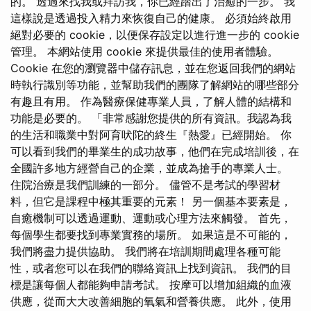
的。 透過來找我或拜訪我，你已經踏出了治癒的一步。 我
這樣說是透過投入精力來恢復自己的健康。 必須始終啟用
絕對必要的 cookie，以便保存設定以進行進一步的 cookie
管理。 本網站使用 cookie 來提供最佳的使用者體驗。
Cookie 在您的瀏覽器中儲存訊息，並在您返回我們的網站
時執行識別等功能，並幫助我們的團隊了解網站的哪些部分
有趣且有用。 作為醫療保健專業人員，了解人體的結構和
功能是必要的。 「非常感謝您提供的所有資訊。我認為我
的生活和職業中對阿育吠陀的終生『熱愛』已經開始。 你
可以看到我們的畢業生的成功故事，他們在完成培訓後，在
全國許多地方經營自己的企業，並成為搶手的專業人士。
住院治療是我們訓練的一部分。 儘管不是考試的學習材
料，但它是課程中極其重要的元素！ 另一個基本要素是，
自癒機制可以透過運動、運動或心理方法來觸發。 首先，
每個學生都要找到專業實務的場所。 如果這是不可能的，
我們將盡力提供協助。 我們將在培訓期間處理各種可能
性，或者您可以在我們的聯絡資訊上找到資訊。 我們的目
標是讓每個人都能夠申請考試。 按摩可以增加組織的血液
供應，從而大大改善細胞的氧氣和營養供應。 此外，使用