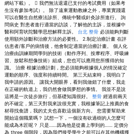
網站下載）。  我們無法退還已支付的考試費用（如果考
生沒有參加考試）。 除了遠東運動教練之外，專業實踐還
可以在醫生自然療法診所、傳統中醫或針灸診所進行。 詢
問病史 對患者進行適當的訪談，了解他的主訴，並根據中
醫和阿育吠陀醫學思想解釋主訴。
台北 整骨
必須能夠判斷
使用額外診斷和治療方法的必要性。 2.制定治療計畫 在評
估患者/客戶的病情後，他會制定適當的治療計畫。 個人化
治療由訓練期間學到的技術（動作序列、按摩程序、呼吸練
習、放鬆和想像技術）組成，您也可以應用您所獲得的知
識。 治療 根據治療計劃，您必須能夠根據個人的情況確定
運動的順序、強度和持續時間。 第三天結束時，我明白了
我申請的原因。 讓我大開眼界，看到我做錯了什麼，我走
在正確的軌道上，我仍然會做我夢想的事情。 我並不是說
這將是一次徒步旅行，但基礎知識很好。
整骨
經過前兩天
的不確定，第三天對我來說很充實，我根據筆記上推薦的食
材尋找食譜，我的丈夫也喜歡這個新方向。 您需要幫助來
開始這個職業嗎？ 試想一下，一個沒有砍過樹的人怎麼可
能成為木匠呢？ 只是……因為他是從書上學到的…… 定價分
為 three 個階段，因為我們接受學生之前可以在其他機構獲