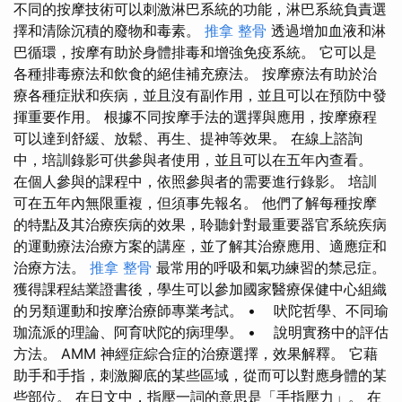
不同的按摩技術可以刺激淋巴系統的功能，淋巴系統負責選
擇和清除沉積的廢物和毒素。
推拿 整骨
透過增加血液和淋
巴循環，按摩有助於身體排毒和增強免疫系統。 它可以是
各種排毒療法和飲食的絕佳補充療法。 按摩療法有助於治
療各種症狀和疾病，並且沒有副作用，並且可以在預防中發
揮重要作用。 根據不同按摩手法的選擇與應用，按摩療程
可以達到舒緩、放鬆、再生、提神等效果。 在線上諮詢
中，培訓錄影可供參與者使用，並且可以在五年內查看。
在個人參與的課程中，依照參與者的需要進行錄影。 培訓
可在五年內無限重複，但須事先報名。 他們了解每種按摩
的特點及其治療疾病的效果，聆聽針對最重要器官系統疾病
的運動療法治療方案的講座，並了解其治療應用、適應症和
治療方法。
推拿 整骨
最常用的呼吸和氣功練習的禁忌症。
獲得課程結業證書後，學生可以參加國家醫療保健中心組織
的另類運動和按摩治療師專業考試。 • 吠陀哲學、不同瑜
珈流派的理論、阿育吠陀的病理學。 • 說明實務中的評估
方法。 AMM 神經症綜合症的治療選擇，效果解釋。 它藉
助手和手指，刺激腳底的某些區域，從而可以對應身體的某
些部位。 在日文中，指壓一詞的意思是「手指壓力」。 在