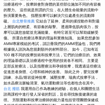
治療過程中，按摩師會對身體的某些部位施加不同的有節奏
的壓力。 這些就是所謂的穴位，在人體生命能量的流動中
扮演重要角色。 指壓按摩可以解決穴位處產生的流動障
礙。
台北整骨推薦
它結合了延伸、柔和的揉捏動作和對最
上層肌肉的輕柔、有節奏的敲擊。 透過降低肌肉張力，按
摩可以讓您放鬆並充滿能量。 有時它甚至可以幫助緩解受
傷。 所選自然療法專業的理論和實務知識。 如果您想參加
AMM專家模組的考試，請註冊我們的AMM理論包，我們將
根據個人諮詢為您規劃額外的材料部分。 如今，已知有近
100 種不同的按摩技術和按摩方法，它們的治療目的、效果
的理論基礎以及治療過程中使用的技術各不相同。 主要是
足部反射療法，以及指壓療法和孕婦按摩，我透過這些療法
促進患者身體、心理和精神的改善。 除此之外，嬰兒按摩
訓練、水晶/熔岩提神按摩、減壓按摩、瑞典式按摩手法，
如水晶療法脈輪清潔、氣功運動療法等也都包含在其中。
台北 撥筋
我運用自己作為教練的經驗，在個人和團體生活
諮商課程中進行發人深省的對話，旨在尋找恢復健康的途
徑。 另類運動和按摩治療師的能力還包括管理團體保健或