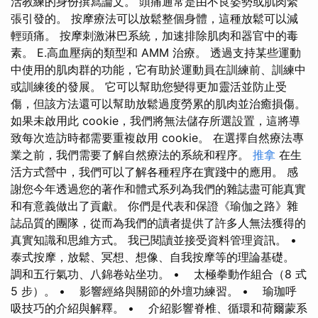
活教練的身份撰寫論文。 頭痛通常是由不良姿勢或肌肉緊
張引發的。 按摩療法可以放鬆整個身體，這種放鬆可以減
輕頭痛。 按摩刺激淋巴系統，加速排除肌肉和器官中的毒
素。 E.高血壓病的類型和 AMM 治療。 透過支持某些運動
中使用的肌肉群的功能，它有助於運動員在訓練前、訓練中
或訓練後的發展。 它可以幫助您變得更加靈活並防止受
傷，但該方法還可以幫助放鬆過度勞累的肌肉並治癒損傷。
如果未啟用此 cookie，我們將無法儲存所選設置，這將導
致每次造訪時都需要重複啟用 cookie。 在選擇自然療法專
業之前，我們需要了解自然療法的系統和程序。
推拿
在生
活方式營中，我們可以了解各種程序在實踐中的應用。 感
謝您今年透過您的著作和體式系列為我們的雜誌盡可能真實
和有意義做出了貢獻。 你們是代表和保證《瑜伽之路》雜
誌品質的團隊，從而為我們的讀者提供了許多人無法獲得的
真實知識和思維方式。 我已閱讀並接受資料管理資訊。 •
泰式按摩，放鬆、冥想、想像、自我按摩等的理論基礎。
調和五行氣功、八錦卷站坐功。 • 太極拳動作組合（8 式
5 步）。 • 影響經絡與關節的外壇功練習。 • 瑜珈呼
吸技巧的介紹與解釋。 • 介紹影響脊椎、循環和荷爾蒙系