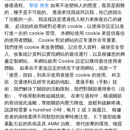
修復過程。
整復 推拿
如果不改變病人的態度，復原是困難
的，幾乎是不可能的。 透過來找我或拜訪我，你已經踏出
了治癒的一步。 我這樣說是透過投入精力來恢復自己的健
康。 必須始終啟用絕對必要的 cookie，以便保存設定以進
行進一步的 cookie 管理。 本網站使用 cookie 來提供最佳
的使用者體驗。 Cookie 對於網站的正常運作非常重要。
我們使用 cookie 來改善體驗、記住登入資料、確保安全登
入、收集統計資料以實現網站的最佳運行，以及根據您的興
趣定製網站。 本網站啟用 Cookie 設定以獲得最佳使用者
體驗。 如果在不更改設定的情況下使用網站，或按一下
「接受」按鈕，則表示使用者接受 cookie 的使用。 科文
區，交通便利且經常光顧的地點。 透過手動（手動）技
術，我們解決了關節的活動限制，我們對關節應用牽引（拉
動）、平移滑動和軟組織技術。 在牽引過程中，構成關節
的骨頭彼此遠離，導致關節內壓力降低、放鬆和緩解疼痛。
該課程需要 a hundred 小時，每月 2 或 3 個週日。 根據
患者的病情選擇不同類型的按摩時應注意。 E.下腹部能量
紊亂引起的疾病及其 AMM 治療。 替代按摩的環境、物質