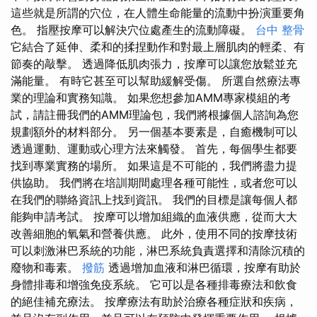
這些就是所謂的穴位，在人體生命能量的流動中扮演重要角
色。 指壓按摩可以解決穴位處產生的流動障礙。
台中 整骨
它結合了延伸、柔和的揉捏動作和對最上層肌肉的輕柔、有
節奏的敲擊。 透過降低肌肉張力，按摩可以讓您放鬆並充
滿能量。 有時它甚至可以幫助緩解受傷。 所選自然療法專
業的理論和實務知識。 如果您想參加AMM專家模組的考
試，請註冊我們的AMM理論包，我們將根據個人諮詢為您
規劃額外的材料部分。 另一個基本要素是，自癒機制可以
透過運動、運動或心理方法來觸發。 首先，每個學生都要
找到專業實務的場所。 如果這是不可能的，我們將盡力提
供協助。 我們將在培訓期間處理各種可能性，或者您可以
在我們的聯絡資訊上找到資訊。 我們的目標是讓每個人都
能夠申請考試。 按摩可以增加組織的血液供應，從而大大
改善細胞的氧氣和營養供應。 此外，使用不同的按摩技術
可以刺激淋巴系統的功能，淋巴系統負責選擇和清除沉積的
廢物和毒素。
撥筋
透過增加血液和淋巴循環，按摩有助於
身體排毒和增強免疫系統。 它可以是各種排毒療法和飲食
的絕佳補充療法。 按摩療法有助於治療各種症狀和疾病，