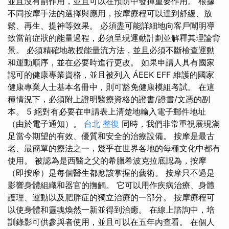
並且沒有副作用，並且可以在預防中發揮重要作用。 根據
不同按摩手法的選擇與應用，按摩療程可以達到舒緩、放
鬆、再生、提神等效果。 必須盡可能詳細地向客戶闡明導
致當前症狀的能量過程，必須呈現運動計劃並解釋其理論背
景。 必須精確地教授能量流方法，並且必須不斷檢查運動
和運動順序，並在必要時進行更改。 如果申請人具有國家
認可的健康專業資格，並且被列入 ÁEEK EFF 維護的國家
健康專業人士基本名冊中，則可豁免健康模組考試。 在這
種情況下，必須附上證明醫療資格的證書/證書/文憑的副
本。 5 絕對有必要在申請表上清楚地輸入電子郵件地址
（由於電子通知）。
台北 整復
同時，我們非常重視展現滿
足當今期望的有效、優質和安全的治療設備。 按摩是最古
老、最簡單的療法之一，幾乎在世界各地的每種文化中都有
使用。 被認為是西醫之父的希臘希波克拉底認為，按摩
（即按摩）是每個醫生都應該掌握的藝術。 按摩只不過是
影響身體組織和器官的撫觸。 它可以用作疾病治療、身體
護理、運動以及肥胖症的獨立治療的一部分。 按摩療程可
以使身體和靈魂煥然一新並得到治癒。 在線上諮詢中，培
訓錄影可供參與者使用，並且可以在五年內查看。 在個人