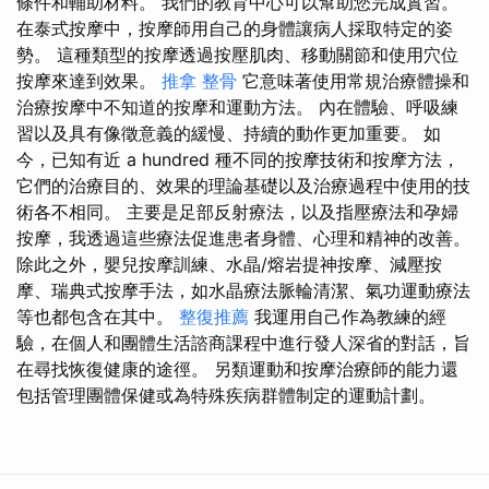
條件和輔助材料。 我們的教育中心可以幫助您完成實習。
在泰式按摩中，按摩師用自己的身體讓病人採取特定的姿
勢。 這種類型的按摩透過按壓肌肉、移動關節和使用穴位
按摩來達到效果。
推拿 整骨
它意味著使用常規治療體操和
治療按摩中不知道的按摩和運動方法。 內在體驗、呼吸練
習以及具有像徵意義的緩慢、持續的動作更加重要。 如
今，已知有近 a hundred 種不同的按摩技術和按摩方法，
它們的治療目的、效果的理論基礎以及治療過程中使用的技
術各不相同。 主要是足部反射療法，以及指壓療法和孕婦
按摩，我透過這些療法促進患者身體、心理和精神的改善。
除此之外，嬰兒按摩訓練、水晶/熔岩提神按摩、減壓按
摩、瑞典式按摩手法，如水晶療法脈輪清潔、氣功運動療法
等也都包含在其中。
整復推薦
我運用自己作為教練的經
驗，在個人和團體生活諮商課程中進行發人深省的對話，旨
在尋找恢復健康的途徑。 另類運動和按摩治療師的能力還
包括管理團體保健或為特殊疾病群體制定的運動計劃。