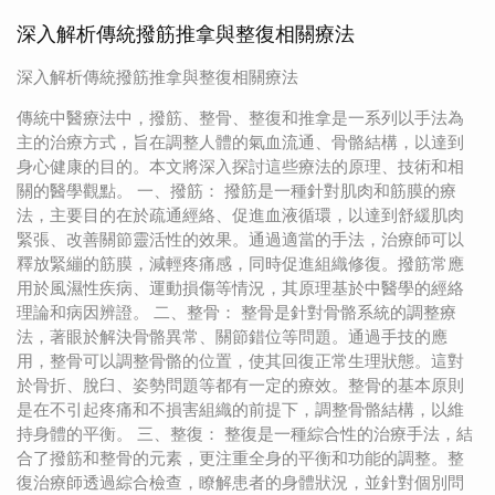
深入解析傳統撥筋推拿與整復相關療法
深入解析傳統撥筋推拿與整復相關療法
傳統中醫療法中，撥筋、整骨、整復和推拿是一系列以手法為
主的治療方式，旨在調整人體的氣血流通、骨骼結構，以達到
身心健康的目的。本文將深入探討這些療法的原理、技術和相
關的醫學觀點。 一、撥筋： 撥筋是一種針對肌肉和筋膜的療
法，主要目的在於疏通經絡、促進血液循環，以達到舒緩肌肉
緊張、改善關節靈活性的效果。通過適當的手法，治療師可以
釋放緊繃的筋膜，減輕疼痛感，同時促進組織修復。撥筋常應
用於風濕性疾病、運動損傷等情況，其原理基於中醫學的經絡
理論和病因辨證。 二、整骨： 整骨是針對骨骼系統的調整療
法，著眼於解決骨骼異常、關節錯位等問題。通過手技的應
用，整骨可以調整骨骼的位置，使其回復正常生理狀態。這對
於骨折、脫臼、姿勢問題等都有一定的療效。整骨的基本原則
是在不引起疼痛和不損害組織的前提下，調整骨骼結構，以維
持身體的平衡。 三、整復： 整復是一種綜合性的治療手法，結
合了撥筋和整骨的元素，更注重全身的平衡和功能的調整。整
復治療師透過綜合檢查，瞭解患者的身體狀況，並針對個別問