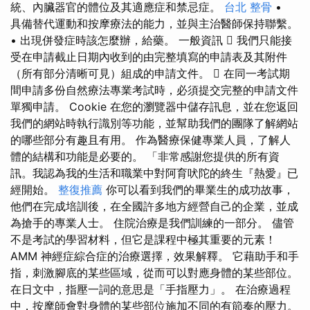
統、內臟器官的體位及其適應症和禁忌症。
台北 整骨
•
具備替代運動和按摩療法的能力，並與主治醫師保持聯繫。
• 出現併發症時該怎麼辦，給藥。 一般資訊  我們只能接
受在申請截止日期內收到的由完整填寫的申請表及其附件
（所有部分清晰可見）組成的申請文件。  在同一考試期
間申請多份自然療法專業考試時，必須提交完整的申請文件
單獨申請。 Cookie 在您的瀏覽器中儲存訊息，並在您返回
我們的網站時執行識別等功能，並幫助我們的團隊了解網站
的哪些部分有趣且有用。 作為醫療保健專業人員，了解人
體的結構和功能是必要的。 「非常感謝您提供的所有資
訊。我認為我的生活和職業中對阿育吠陀的終生『熱愛』已
經開始。
整復推薦
你可以看到我們的畢業生的成功故事，
他們在完成培訓後，在全國許多地方經營自己的企業，並成
為搶手的專業人士。 住院治療是我們訓練的一部分。 儘管
不是考試的學習材料，但它是課程中極其重要的元素！
AMM 神經症綜合症的治療選擇，效果解釋。 它藉助手和手
指，刺激腳底的某些區域，從而可以對應身體的某些部位。
在日文中，指壓一詞的意思是「手指壓力」。 在治療過程
中，按摩師會對身體的某些部位施加不同的有節奏的壓力。