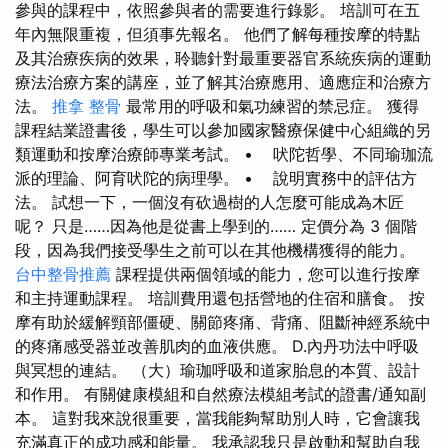
參與的課程中，依照參與者的需要進行錄影。 培訓可在五
年內無限重複，但須事先報名。 他們了解每種按摩的特點
及其治療疾病的效果，聆聽針對最重要器官系統疾病的運動
療法治療方案的講座，並了解其治療應用、適應症和治療方
法。
推拿 整骨
最常用的呼吸和氣功練習的禁忌症。 獲得
課程結業證書後，學生可以參加國家醫療保健中心組織的另
類運動和按摩治療師專業考試。 • 吠陀哲學、不同瑜珈流
派的理論、阿育吠陀的病理學。 • 說明實務中的評估方
法。 試想一下，一個沒有砍過樹的人怎麼可能成為木匠
呢？ 只是……因為他是從書上學到的…… 定價分為 3 個階
段，因為我們接受學生之前可以在其他機構獲得的能力。
台中整骨推薦
課程提供兩個領域的能力，您可以進行按摩
和主持運動課程。 培訓費用還包括營地的住宿和膳食。 按
摩有助於緩解頸部僵硬、關節疼痛、背痛、阻斷神經系統中
的疼痛感受器並改善肌肉的血液供應。 D.內丹功法中呼吸
與冥想的連結。 （大）瑜珈呼吸和道家胎息的本質、設計
和作用。 有關健康模組和自然療法模組考試的證書/通知副
本。 這對我來說很重要，當我能夠幫助別人時，它會讓我
充滿真正的成功感和能量。 我承認我只是啟動和幫助自我