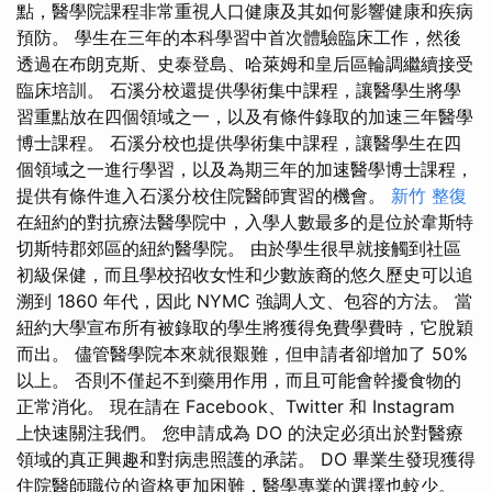
點，醫學院課程非常重視人口健康及其如何影響健康和疾病
預防。 學生在三年的本科學習中首次體驗臨床工作，然後
透過在布朗克斯、史泰登島、哈萊姆和皇后區輪調繼續接受
臨床培訓。 石溪分校還提供學術集中課程，讓醫學生將學
習重點放在四個領域之一，以及有條件錄取的加速三年醫學
博士課程。 石溪分校也提供學術集中課程，讓醫學生在四
個領域之一進行學習，以及為期三年的加速醫學博士課程，
提供有條件進入石溪分校住院醫師實習的機會。
新竹 整復
在紐約的對抗療法醫學院中，入學人數最多的是位於韋斯特
切斯特郡郊區的紐約醫學院。 由於學生很早就接觸到社區
初級保健，而且學校招收女性和少數族裔的悠久歷史可以追
溯到 1860 年代，因此 NYMC 強調人文、包容的方法。 當
紐約大學宣布所有被錄取的學生將獲得免費學費時，它脫穎
而出。 儘管醫學院本來就很艱難，但申請者卻增加了 50%
以上。 否則不僅起不到藥用作用，而且可能會幹擾食物的
正常消化。 現在請在 Facebook、Twitter 和 Instagram
上快速關注我們。 您申請成為 DO 的決定必須出於對醫療
領域的真正興趣和對病患照護的承諾。 DO 畢業生發現獲得
住院醫師職位的資格更加困難，醫學專業的選擇也較少。