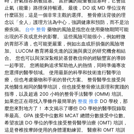
時，肝氣很容易被阻塞。 當肝臟的能量被阻塞時，它會阻
止氣（能量）路徑保持暢通。 最後，DO 或 MD 學位沒有
什麼區別，這是一個非常主觀的選擇。 整骨療法背後的理
念以「全人」護理方法為中心，強調健康和預防，而不是治
療疾病。
台中 整骨
藥物的風險是指您在使用藥物期間可能
出現的不良或意外的影響。 這些風險可能很小，例如輕微
的胃部不適，也可能更嚴重，例如出血或肝損傷的風險增
加。 LUCOM 教育將最先進的設施與廣泛的研究機會相結
合。 您也可以與深深紮根於基督教信仰的經驗豐富的導師
一起學習。 您將能夠追求幫助他人的熱情，同時準備專攻
您選擇的醫學領域。 使用最新的科學和技術進行醫學治
療，但也考慮藥物和手術的替代方案。 整骨醫學生接受與
其他醫生相同的醫學培訓，但也接受整骨療法原理和實踐的
指導，以及超過 200 小時的整骨手法醫學 (OMM) 培訓。
如果您正在尋找入學條件最簡單的
整復 推拿
DO 學校，那
麼您來對地方了！ 本文揭示了哪些 DO 學校的醫學院錄取
率最高、GPA 接受中位數和 MCAT 總體分數接受中位數。
希望攻讀 DO 學位的學生接受整骨醫學治療 (OMT) 培訓，
這是脊椎按摩師使用的身體運動練習。 醫療和 OMT 培訓