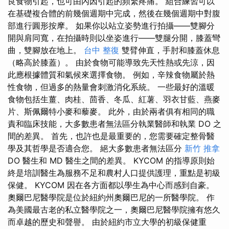
良食物引起，也可由內因引起的頻繁疼痛。 組合練習可以
在基礎複合體的前幾個週期中完成​​，然後在幾個週期中對腹
部進行圓形按摩。 如果你以站立姿勢進行拍攝——雙腳分
開與肩同寬，在拍攝時則以坐姿進行——雙腿分開，膝蓋彎
曲，雙腳放在地上。
台中 整復
雙臂伸直，手肘和膝蓋休息
（略高於膝蓋）。 由於食物可能導致先天性熱或先涼，因
此應根據體質和氣候來選擇食物。 例如，辛辣食物屬於熱
性食物，但過多的熱量會刺激消化系統。 一些最好的溫暖
食物包括生薑、肉桂、茴香、冬瓜、紅薯、羽衣甘藍、燕麥
片、斯佩爾特小麥和藜麥。 此外，由於兩者俱有相同的職
責和臨床技能，大多數患者無法區分執業醫師和執業 DO 之
間的差異。 首先，也許也是最重要的，您需要確定整骨醫
學及其哲學是否適合您。 絕大多數患者無法區分
新竹 推拿
DO 醫生和 MD 醫生之間的差異。 KYCOM 的指導原則始
終是培訓醫生為服務不足和農村人口提供護理，重點是初級
保健。 KYCOM 因在各方面都以學生為中心而感到自豪。
奧爾巴尼醫學院是位於紐約州奧爾巴尼的一所醫學院。 作
為美國最古老的私立醫學院之一，奧爾巴尼醫學院擁有悠久
而卓越的歷史和聲譽。 由於紐約市立大學的初級保健重