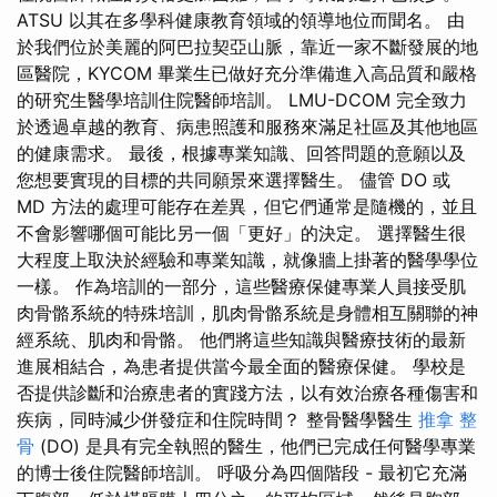
ATSU 以其在多學科健康教育領域的領導地位而聞名。 由
於我們位於美麗的阿巴拉契亞山脈，靠近一家不斷發展的地
區醫院，KYCOM 畢業生已做好充分準備進入高品質和嚴格
的研究生醫學培訓住院醫師培訓。 LMU-DCOM 完全致力
於透過卓越的教育、病患照護和服務來滿足社區及其他地區
的健康需求。 最後，根據專業知識、回答問題的意願以及
您想要實現的目標的共同願景來選擇醫生。 儘管 DO 或
MD 方法的處理可能存在差異，但它們通常是隨機的，並且
不會影響哪個可能比另一個「更好」的決定。 選擇醫生很
大程度上取決於經驗和專業知識，就像牆上掛著的醫學學位
一樣。 作為培訓的一部分，這些醫療保健專業人員接受肌
肉骨骼系統的特殊培訓，肌肉骨骼系統是身體相互關聯的神
經系統、肌肉和骨骼。 他們將這些知識與醫療技術的最新
進展相結合，為患者提供當今最全面的醫療保健。 學校是
否提供診斷和治療患者的實踐方法，以有效治療各種傷害和
疾病，同時減少併發症和住院時間？ 整骨醫學醫生
推拿 整
骨
(DO) 是具有完全執照的醫生，他們已完成任何醫學專業
的博士後住院醫師培訓。 呼吸分為四個階段 - 最初它充滿