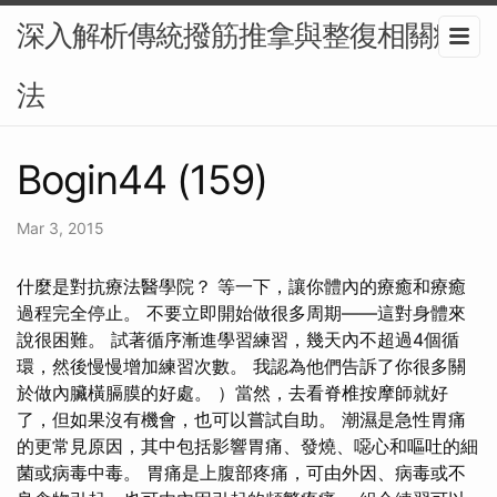
深入解析傳統撥筋推拿與整復相關療
法
Bogin44 (159)
Mar 3, 2015
什麼是對抗療法醫學院？ 等一下，讓你體內的療癒和療癒
過程完全停止。 不要立即開始做很多周期——這對身體來
說很困難。 試著循序漸進學習練習，幾天內不超過4個循
環，然後慢慢增加練習次數。 我認為他們告訴了你很多關
於做內臟橫膈膜的好處。 ）當然，去看脊椎按摩師就好
了，但如果沒有機會，也可以嘗試自助。 潮濕是急性胃痛
的更常見原因，其中包括影響胃痛、發燒、噁心和嘔吐的細
菌或病毒中毒。 胃痛是上腹部疼痛，可由外因、病毒或不