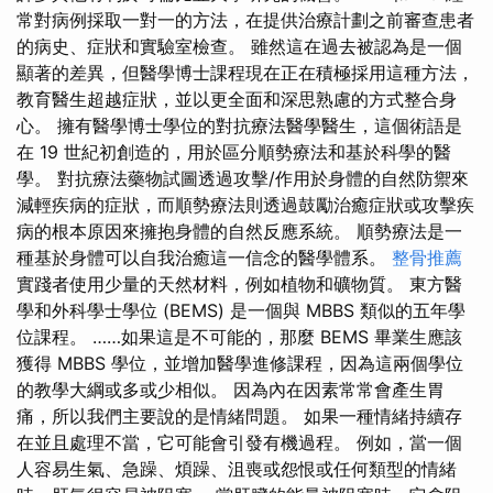
常對病例採取一對一的方法，在提供治療計劃之前審查患者
的病史、症狀和實驗室檢查。 雖然這在過去被認為是一個
顯著的差異，但醫學博士課程現在正在積極採用這種方法，
教育醫生超越症狀，並以更全面和深思熟慮的方式整合身
心。 擁有醫學博士學位的對抗療法醫學醫生，這個術語是
在 19 世紀初創造的，用於區分順勢療法和基於科學的醫
學。 對抗療法藥物試圖透過攻擊/作用於身體的自然防禦來
減輕疾病的症狀，而順勢療法則透過鼓勵治癒症狀或攻擊疾
病的根本原因來擁抱身體的自然反應系統。 順勢療法是一
種基於身體可以自我治癒這一信念的醫學體系。
整骨推薦
實踐者使用少量的天然材料，例如植物和礦物質。 東方醫
學和外科學士學位 (BEMS) 是一個與 MBBS 類似的五年學
位課程。 ……如果這是不可能的，那麼 BEMS 畢業生應該
獲得 MBBS 學位，並增加醫學進修課程，因為這兩個學位
的教學大綱或多或少相似。 因為內在因素常常會產生胃
痛，所以我們主要說的是情緒問題。 如果一種情緒持續存
在並且處理不當，它可能會引發有機過程。 例如，當一個
人容易生氣、急躁、煩躁、沮喪或怨恨或任何類型的情緒