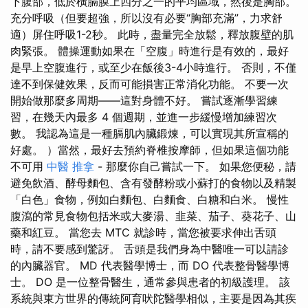
下腹部，低於橫膈膜上四分之一的平均區域，然後是胸部。
充分呼吸（但要超強，所以沒有必要“胸部充滿”，力求舒
適）屏住呼吸1-2秒。 此時，盡量完全放鬆，釋放腹壁的肌
肉緊張。 體操運動如果在「空腹」時進行是有效的，最好
是早上空腹進行，或至少在飯後3-4小時進行。 否則，不僅
達不到保健效果，反而可能損害正常消化功能。 不要一次
開始做那麼多周期——這對身體不好。 嘗試逐漸學習練
習，在幾天內最多 4 個週期，並進一步緩慢增加練習次
數。 我認為這是一種膈肌內臟鍛煉，可以實現其所宣稱的
好處。 ）當然，最好去預約脊椎按摩師，但如果這個功能
不可用
中醫 推拿
- 那麼你自己嘗試一下。 如果您便秘，請
避免飲酒、酵母麵包、含有發酵粉或小蘇打的食物以及精製
「白色」食物，例如白麵包、白麵食、白糖和白米。 慢性
腹瀉的常見食物包括米或大麥湯、韭菜、茄子、葵花子、山
藥和紅豆。 當您去 MTC 就診時，當您被要求伸出舌頭
時，請不要感到驚訝。 舌頭是我們身為中醫唯一可以請診
的內臟器官。 MD 代表醫學博士，而 DO 代表整骨醫學博
士。 DO 是一位整骨醫生，通常參與患者的初級護理。 該
系統與東方世界的傳統阿育吠陀醫學相似，主要是因為其疾