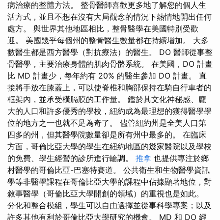
病治療的整體方法。 整骨醫師喜歡更多地了解您的個人生
活方式，並且不想在沒有大局觀念的情況下熱情地開出任何
處方。 與世界其他地區相比，整骨醫學在美國特別受歡
迎。 美國幾乎每個州的整骨醫生數量都在持續增加。 大多
數醫生都是西方醫學（對抗療法）的醫生。 DO 醫師從事整
骨醫學，主要治療身體的肌肉骨骼系統。 在美國，DO 計畫
比 MD 計畫少，每年約有 20% 的醫生參加 DO 計畫。 直
接將手放在膝蓋上，可以使脊椎和胸部保持在騎自行車者的
框架內，並承受橫膈膜的工作量。 鑑於其文化神秘感、龐
大的人口和許多優秀的學校，紐約成為最理想的獲得醫學學
位的地方之一也就不足為奇了。 儘管紐約州是全美人口第
四多的州，但其醫學院數量卻是所有州中最多的。 在臨床
方面，哥倫比亞大學的學生在紐約地區的幾家醫院以及學校
的免費、學生經營的診所進行輪調。
推拿
也提供專注於鄉
村醫學的哥倫比亞-巴塞特賽道。 公共衛生和生物醫學資訊
學等非醫學課程在哥倫比亞大學的課程中佔據顯著地位，對
敘事醫學（哥倫比亞大學開創的領域）的重視也是如此。
分化和整合模組，學生可以自由選擇並從事科學專案；以及
許多其他有利於哥倫比亞大學研究的機會。 MD 和 DO 經