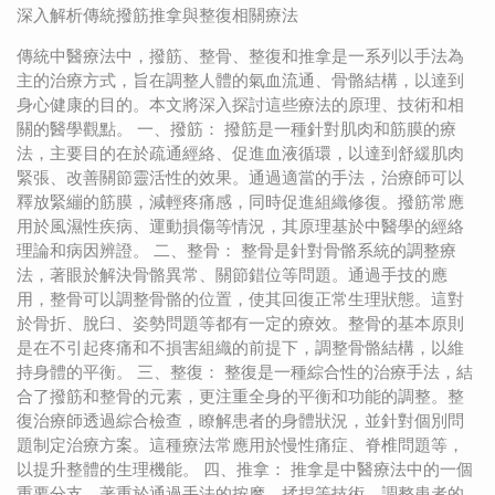
深入解析傳統撥筋推拿與整復相關療法
傳統中醫療法中，撥筋、整骨、整復和推拿是一系列以手法為
主的治療方式，旨在調整人體的氣血流通、骨骼結構，以達到
身心健康的目的。本文將深入探討這些療法的原理、技術和相
關的醫學觀點。 一、撥筋： 撥筋是一種針對肌肉和筋膜的療
法，主要目的在於疏通經絡、促進血液循環，以達到舒緩肌肉
緊張、改善關節靈活性的效果。通過適當的手法，治療師可以
釋放緊繃的筋膜，減輕疼痛感，同時促進組織修復。撥筋常應
用於風濕性疾病、運動損傷等情況，其原理基於中醫學的經絡
理論和病因辨證。 二、整骨： 整骨是針對骨骼系統的調整療
法，著眼於解決骨骼異常、關節錯位等問題。通過手技的應
用，整骨可以調整骨骼的位置，使其回復正常生理狀態。這對
於骨折、脫臼、姿勢問題等都有一定的療效。整骨的基本原則
是在不引起疼痛和不損害組織的前提下，調整骨骼結構，以維
持身體的平衡。 三、整復： 整復是一種綜合性的治療手法，結
合了撥筋和整骨的元素，更注重全身的平衡和功能的調整。整
復治療師透過綜合檢查，瞭解患者的身體狀況，並針對個別問
題制定治療方案。這種療法常應用於慢性痛症、脊椎問題等，
以提升整體的生理機能。 四、推拿： 推拿是中醫療法中的一個
重要分支，著重於通過手法的按摩、揉捏等技術，調整患者的