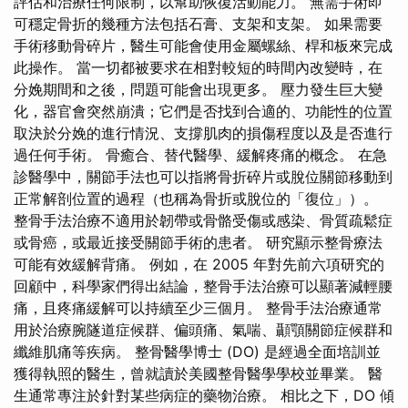
評估和治療任何限制，以幫助恢復活動能力。 無需手術即
可穩定骨折的幾種方法包括石膏、支架和支架。 如果需要
手術移動骨碎片，醫生可能會使用金屬螺絲、桿和板來完成
此操作。 當一切都被要求在相對較短的時間內改變時，在
分娩期間和之後，問題可能會出現更多。 壓力發生巨大變
化，器官會突然崩潰；它們是否找到合適的、功能性的位置
取決於分娩的進行情況、支撐肌肉的損傷程度以及是否進行
過任何手術。 骨癒合、替代醫學、緩解疼痛的概念。 在急
診醫學中，關節手法也可以指將骨折碎片或脫位關節移動到
正常解剖位置的過程（也稱為骨折或脫位的「復位」）。
整骨手法治療不適用於韌帶或骨骼受傷或感染、骨質疏鬆症
或骨癌，或最近接受關節手術的患者。 研究顯示整骨療法
可能有效緩解背痛。 例如，在 2005 年對先前六項研究的
回顧中，科學家們得出結論，整骨手法治療可以顯著減輕腰
痛，且疼痛緩解可以持續至少三個月。 整骨手法治療通常
用於治療腕隧道症候群、偏頭痛、氣喘、顳顎關節症候群和
纖維肌痛等疾病。 整骨醫學博士 (DO) 是經過全面培訓並
獲得執照的醫生，曾就讀於美國整骨醫學學校並畢業。 醫
生通常專注於針對某些病症的藥物治療。 相比之下，DO 傾