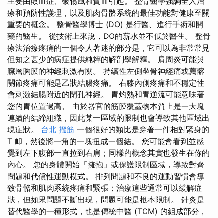
主要由敗血症、破傷風和貧血引起。 整骨醫學強調全人治
療和預防性護理，以及肌肉骨骼系統的最佳功能對健康至關
重要的概念。 整骨醫學博士 (DO) 是行醫、進行手術和開
藥的醫生。 從技術上來說，DO的薪水並不低於醫生。 整骨
療法治療疼痛的一個令人著迷的部分是，它可以為非常常見
但知之甚少的病症提供純粹的解剖學解釋。 肩周炎可能與
臟層胸膜的神經刺激有關。 持續性左側坐骨神經痛或薦髂
關節疼痛可能是乙狀結腸疼痛。 右膝內側疼痛和不穩定性
會刺激結腸附近的閉孔神經。 胃灼熱和胃逆流可能意味著
您的胃位置過高。 由於器官的筋膜覆蓋物本質上是一大塊
連續的結締組織，因此某一區域的限制也會導致其他區域出
現症狀。
台北 撥筋
一個很好的類比是穿著一件相對緊身的
T 卹，然後將一角的一塊扭成一個結。 您可能會看到並感
覺到左下腹部一直拉到右肩；同樣的概念其實也發生在你的
內心。 您的身體開始「擁抱」或保護限制區域，導致對齊
問題和代償性運動模式。 排列問題和不良的運動習慣會導
致骨骼和肌肉系統疼痛和緊張；治療這些通常可以緩解症
狀，但如果問題不斷出現，問題可能是根本限制。 針灸是
替代醫學的一種形式，也是傳統中醫 (TCM) 的組成部分，