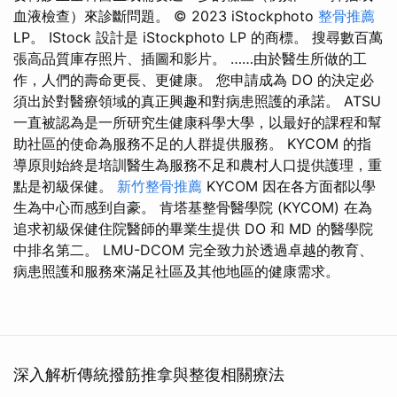
血液檢查）來診斷問題。 © 2023 iStockphoto
整骨推薦
LP。 IStock 設計是 iStockphoto LP 的商標。 搜尋數百萬
張高品質庫存照片、插圖和影片。 ……由於醫生所做的工
作，人們的壽命更長、更健康。 您申請成為 DO 的決定必
須出於對醫療領域的真正興趣和對病患照護的承諾。 ATSU
一直被認為是一所研究生健康科學大學，以最好的課程和幫
助社區的使命為服務不足的人群提供服務。 KYCOM 的指
導原則始終是培訓醫生為服務不足和農村人口提供護理，重
點是初級保健。
新竹整骨推薦
KYCOM 因在各方面都以學
生為中心而感到自豪。 肯塔基整骨醫學院 (KYCOM) 在為
追求初級保健住院醫師的畢業生提供 DO 和 MD 的醫學院
中排名第二。 LMU-DCOM 完全致力於透過卓越的教育、
病患照護和服務來滿足社區及其他地區的健康需求。
深入解析傳統撥筋推拿與整復相關療法