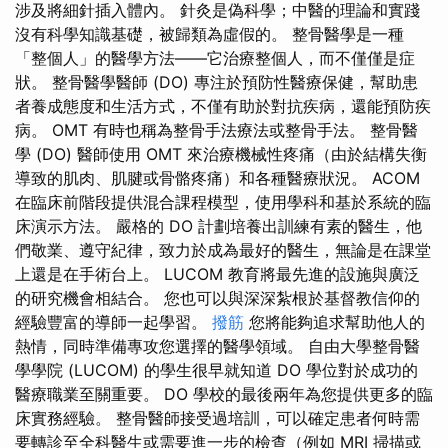
涉及將細針插入體內。 針灸是偽科學；中醫的理論和實踐
沒有科學知識基礎，被歸類為虛假的。 整骨醫學是一種
「整個人」的醫學方法——它治療整個人，而不僅僅是症
狀。 整骨醫學醫師 (DO) 專注於預防性醫療保健，幫助患
者養成態度和生活方式，不僅有助於對抗疾病，還能預防疾
病。 OMT 有時也稱為整骨手法療法或整骨手法。 整骨醫
學 (DO) 醫師使用 OMT 來治療機械性疼痛（由於結構失衡
導致的肌肉、肌腱或骨骼疼痛）和各種醫療狀況。 ACOM
在臨床前階段提供混合課程模型，使用學科和基於系統的臨
床演示方法。 嚴格的 DO 計劃培養出訓練有素的醫生，他
們敬業、遵守紀律，致力於成為最好的醫生，無論是在課堂
上還是在手術台上。 LUCOM 教育將最先進的設施與廣泛
的研究機會相結合。 您也可以與深深紮根於基督教信仰的
經驗豐富的導師一起學習。
撥筋
您將能夠追求幫助他人的
熱情，同時準備專攻您選擇的醫學領域。 自由大學整骨醫
學學院 (LUCOM) 的學生很早就知道 DO 學位對於成功的
醫療職業至關重要。 DO 學校的最後兩年為您提供更多的臨
床實務經驗。 整骨醫師接受過培訓，可以確定患者何時需
要轉診至全科醫生或需要進一步的檢查（例如 MRI 掃描或