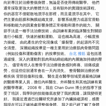
向於專注於治療整個身體，無論是否使用傳統醫學。 他們
通常採取更強大的整體方法，並有額外的實踐技術課程。
你的器官不僅鬆散地漂浮在那裡，而且還漂浮在其中。 它
們主要由筋膜和胸膜組織支撐。 影響系統壓力或器官滑動
和移動能力的因素會影響身體正常移動和運作的能力。 關
節手法是一種手法治療技術，由訓練有素的臨床醫生對關節
進行小幅度、快速的被動運動。 這也稱為高速、小幅度推
力操縱。 由此產生的空化現像或「爆裂聲」的起源尚不完
全清楚。 深層組織按摩是一種主要用於治療肌肉骨骼問題
（例如拉傷和運動傷害）的按摩技術。
台北 撥筋
這包括透
過緩慢、深入的運動對肌肉和結締組織的內層施加持續的壓
力。 儘管有些人在整骨手法治療後會感到疼痛、頭痛或疲
勞，但這些症狀通常會在一天內消失。 整骨醫師治療的脊
椎疾病 背部扭傷和拉傷。 醫生是在醫學領域受過嚴格訓練
的醫療專業人員，擔任內科醫生、外科醫生和其他訓練有素
的醫學專家。 2008 年，我在 Chan Gunn 博士的指導下接
受了培訓，我學到的技能徹底改變了我的實踐，讓我變得更
好。 我最近透過巴拉爾研究所參加了內臟操縱課程，感覺
我現在可以正確地處理整個身體。 我之前已經了解了身體