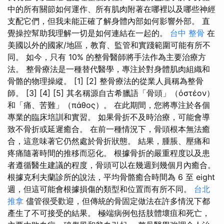
中的所有關節如何運作、所有肌肉附著在哪裡以及哪些神經
支配它們，但我未能正確了解身體內部如何影響外部。 直
覺操控幫助我理解一切是如何連結在一起的。
台中 整骨
在
美國以外的國家/地區，教育、監管和實踐範圍可能有所不
同。 如今，只有 10% 的整骨醫師將手法作為主要治療方
法。 整骨療法是一種替代醫學，專注於對身體肌肉組織和
骨骼的物理操縱。 [1] [2] 整骨療法的從業人員稱為整骨
師。 [3] [4] [5] 其名稱源自古希臘語「骨頭」（ὀστέον）
和「痛、苦難」（πάθος）。 在此期間，您將專注於各個
專業的臨床培訓和實習。 如果骨折不及時治療，可能會導
致不骨折或延遲癒合。 在前一種情況下，骨頭根本無法癒
合，這意味著它仍然處於骨折狀態。 結果，腫脹、壓痛和
疼痛隨著時間的推移而惡化。 根據骨折的嚴重程度以及患
者遵循醫生建議的程度，骨頭可以在幾週到幾個月內癒合。
根據克利夫蘭診所的說法，平均骨骼癒合時間為 6 至 eight
週，但這可能會根據損傷的類型和位置而有所不同。
台北
推拿
儘管很受歡迎，但傳統的骨固定做法在許多情況下都
產生了不可接受的結果。 極端病例包括肢體壞疽和死亡，