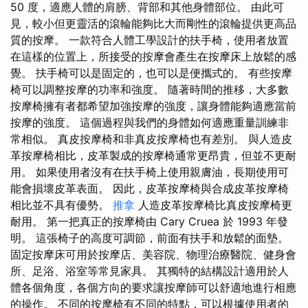
50 度，適應人體的肩膀、背部和其他身體部位。 由此可
見，較小但更靈活的滾輪能夠比大而剛性的滾輪提供更高品
質的按摩。 一款符合人體工學設計的扶手椅，使用者放置
在這樣的位置上，所接受的按摩會產生在按摩床上放鬆的感
覺。 扶手椅可以是固定的，也可以是便攜式的。 有些按摩
椅可以調整按摩的功率和強度。 隨著時間的推移，大多數
按摩椅擁有者都希望加強按摩的強度，讓身體能夠適應當前
按摩的強度。 這個過程與我們的身體如何適應重量訓練非
常相似。 真皮按摩椅和非真皮按摩椅也有差別。 與人造皮
革按摩椅相比，皮革製成的按摩椅通常更昂貴，但並不更耐
用。 如果使用者沒有在扶手椅上使用親膚油，長期使用可
能會損壞皮革表面。 因此，皮革按摩椅與合成皮革按摩椅
相比並不具有優勢。
推拿
人造皮革按摩椅比真皮按摩椅更
耐用。 第一把真正的按摩椅由 Cary Cruea 於 1993 年發
明。 這張椅子的高度可調節，前面有扶手和放鬆的面墊。
固定按摩床可用於按摩店、美容院、物理治療醫院、健身會
所、足浴、浴室等常見家具。 其獨特的結構設計適用於人
體各個角度，各個方向的要求讓按摩師可以舒適地進行相應
的操作。 不同的按摩椅有不同的特點，可以根據使用者的