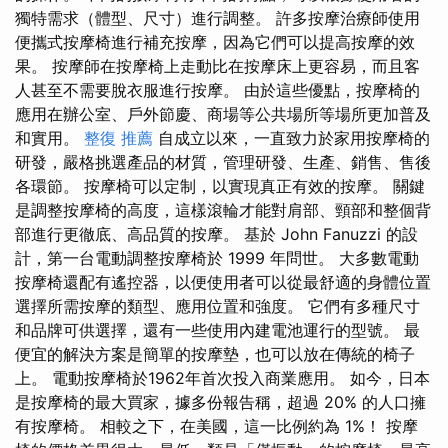
獨特需求（體型、尺寸）進行調整。 許多按摩治療師使用
便攜式按摩椅進行補充按摩，因為它們可以提高按摩的效
果。 按摩師在按摩椅上走動比在按摩床上更容易，而且客
人甚至不需要脫衣服進行按摩。 由於這些優點，按摩椅的
應用在辦公室、戶外節慶、商場等公共場所等場所更加普及
和實用。
整復 推薦
自成立以來，一直致力於家用按摩椅的
研發，嚴格挑選產品的材質，管理研發、生產、銷售、售後
各環節。 按摩椅可以定制，以實現真正有效的按摩。 關鍵
是調整按摩椅的高度，這樣滾輪才能對肩部、頸部和整個背
部進行更徹底、高品質的按摩。 基於 John Fanuzzi 的設
計，第一台電動調整按摩椅於 1999 年問世。 大多數電動
按摩椅還配有遙控器，以便使用者可以從最舒適的身體位置
選擇所需按摩的類型、應用位置和強度。 它們有多種尺寸
和品牌可供選擇，還有一些使用內建電池運行的型號。 最
便宜的解決方案是簡單的按摩墊，也可以放在傳統的椅子
上。 電動按摩椅於1962年首次投入商業應用。 如今，日本
是按摩椅的最大買家，據多份報告稱，超過 20% 的人口擁
有按摩椅。 相較之下，在美國，這一比例約為 1%！ 按摩