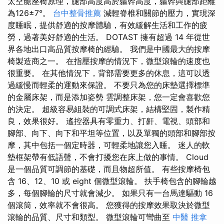
太空艙座椅原理，腿部高度高於軀幹高度，軀幹與腿部距離
為126±7°。
台中整骨推薦
減輕脊椎和關節的壓力，實現深
度睡眠，提供舒適的按摩體驗，有效緩解生活和工作的疲
勞，過著美好舒適的生活。 DOTAST 擁有超過 14 年從世
界各地出口高品質按摩椅的經驗。 我們是中國最大的按摩
椅製造商之一。 在指壓按摩的情況下，微型滾輪的速度也
很重要。 在其他情況下，背部需要更多的休息，這可以透
過緩慢而輕柔的運動來保證。 不要只為您的床墊選擇標準
的金屬床架，而是添加姿勢 雲調整床架，您一定會喜歡您
的決定。 超級容易組裝的可調式床架，結構堅固，製作精
良，效果很好。 遙控器具有零重力、打鼾、電視、頭部和
腳部、向下、向下和平坦等位置，以及單獨的頭部和腳部按
摩，其中包括一個定時器，可輕柔地讓您入睡。 迷人的軟
墊框架帶有低語聲，不會打擾您在床上做的事情。 Cloud
是一個品質可調節的基礎，而且物超所值。 有些按摩椅包
含 16、12、10 或 eight 個微型滾輪。 扶手椅包含的腳輪越
多，每個腳輪的尺寸就會減少。 如果只有一台馬達驅動 16
個滾筒，效率就不會很高。 您獲得的按摩效果取決於微型
滾輪的品質、尺寸和類型。 微型滾輪可彎曲至
中醫 推拿