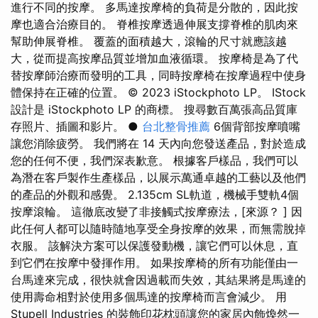
進行不同的按摩。 多馬達按摩椅的負荷是分散的，因此按
摩也適合治療目的。 脊椎按摩透過伸展支撐脊椎的肌肉來
幫助伸展脊椎。 覆蓋的面積越大，滾輪的尺寸就應該越
大，從而提高按摩品質並增加血液循環。 按摩椅是為了代
替按摩師治療而發明的工具，同時按摩椅在按摩過程中使身
體保持在正確的位置。 © 2023 iStockphoto LP。 IStock
設計是 iStockphoto LP 的商標。 搜尋數百萬張高品質庫
存照片、插圖和影片。 ●
台北整骨推薦
6個背部按摩噴嘴
讓您消除疲勞。 我們將在 14 天內向您發送產品，對於造成
您的任何不便，我們深表歉意。 根據客戶樣品，我們可以
為潛在客戶製作生產樣品，以展示萬通卓越的工藝以及他們
的產品的外觀和感覺。 2.135cm SL軌道，機械手雙軌4個
按摩滾輪。 這徹底改變了非接觸式按摩療法，[來源？ ] 因
此任何人都可以隨時隨地享受全身按摩的效果，而無需脫掉
衣服。 該解決方案可以保護發動機，讓它們可以休息，直
到它們在按摩中發揮作用。 如果按摩椅的所有功能僅由一
台馬達來完成，很快就會因過載而失效，其結果將是馬達的
使用壽命相對於使用多個馬達的按摩椅而言會減少。 用
Stupell Industries 的裝飾印花枕頭讓您的家居內飾煥然一