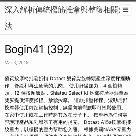
深入解析傳統撥筋推拿與整復相關療
法
Bogin41 (392)
Mar 3, 2015
優質按摩椅批發折扣 Dotast 雙節點旋轉頭產生深度揉捏動
作，舒緩和再生疲勞的肌肉。 使用舒緩熱力，4 個旋轉
頭，12 個按摩節點，Shiatsu Select ki 足部按摩器熱量為
雙腳提供深度揉捏、放鬆按摩。 這款指壓揉捏、滾動足部
按摩器使用腳趾觸摸控制，無需向前彎腰即可輕鬆使用。
在家中使用或在工作時將其放在桌子下。 按摩器為任何美
容護理產品系列增添了有用的補充。 Dotast A15s按摩椅擺
脫重力，以緩慢的壓力幫助您入睡。 根據美國NASA零重力