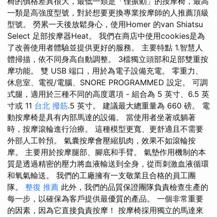
椅的價格差異很大，最低一類是「僅振動」的按摩椅，最高
一類是高強度型號，對於想要更換專業按摩師的人推薦頂級
型號。 勞累一天後放鬆身心，使用Homer 的van Shiatsu
Select 足部按摩器Heat。 我們在商店中使用cookies是為
了改善使用者體驗並提供更好的服務。 主要特點 1.智慧人
體掃描，依不同身高自動調整。 3檔獨立頭部和足部雙重按
摩功能。 雙 USB 端口，用於為電子設備充電。 零重力、
休息室、電視/電腦、SNORE PROGRAMMED 設定。 可調
式腿，適用於三種不同的高度選項 - 組合為 5 英寸、6.5 英
寸或 11
台北 撥筋
.5 英寸。 建議最大總重量為 660 磅。 電
動按摩椅是具有內部馬達的設備。 當使用者坐著或躺著
時，按摩滾輪進行治療。 這種模型更寬、更舒適且不需要
外部人工幹預。 氣囊按摩會壓縮肌肉，效果不如滾輪按
摩。 主要用於按摩腿部、腳底和手臂。 氣墊作用機制的本
質是透過精密的壓力將血液輸送到全身，從而刺激血液循環
和氧氣輸送。 我們的工廠擁有一支敬業且合格的員工團
隊。
整復 推薦
此外，我們的品質保證團隊負責檢查生產的
每一步，以確保為客戶提供最優質的產品。 一個非常重要
的因素，因為它直接負責按摩！ 按摩椅採用獨立的馬達來