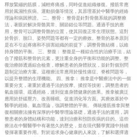
釋放緊繃的筋膜，減輕疼痛感，同時促進組織修復。撥筋常應
用於風濕性疾病、運動損傷等情況，其原理基於中醫學的經絡
理論和病因辨證。 二、整骨： 整骨是針對骨骼系統的調整療
法，著眼於解決骨骼異常、關節錯位等問題。通過手技的應
用，整骨可以調整骨骼的位置，使其回復正常生理狀態。這對
於骨折、脫臼、姿勢問題等都有一定的療效。整骨的基本原則
是在不引起疼痛和不損害組織的前提下，調整骨骼結構，以維
持身體的平衡。 三、整復： 整復是一種綜合性的治療手法，結
合了撥筋和整骨的元素，更注重全身的平衡和功能的調整。整
復治療師透過綜合檢查，瞭解患者的身體狀況，並針對個別問
題制定治療方案。這種療法常應用於慢性痛症、脊椎問題等，
以提升整體的生理機能。 四、推拿： 推拿是中醫療法中的一個
重要分支，著重於通過手法的按摩、揉捏等技術，調整患者的
氣血循環、疏通經絡，達到促進身體健康的效果。推拿被廣泛
應用於舒緩壓力、改善睡眠、促進消化等方面。其療效基於中
醫學的經絡、氣血理論，強調整體的平衡。 傳統撥筋推拿與整
復相關療法擁有深厚的中醫學理論基礎，通過手法的運用，調
整患者的身體結構和功能，達到治療和預防疾病的目的。這些
療法在中醫醫學中有著悠久的歷史，並在現代醫學實踐中持續
發揮著重要作用。對於追求身心健康的人來說，了解和選擇適