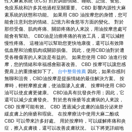
性大麻素系統 (ECS) 對於調節情緒、睡眠、記憶、食慾、
免疫系統和許多其他過程至關重要。 CBD 影響內源性大麻
素系統的狀態和功能。 如果用 CBD 油按摩您的身體，您可
能會注意到您的情緒、記憶力和食慾等方面的變化。 對於
那些受傷、肌肉疼痛、關節疼痛的人來說，用油按摩患處可
能會有幫助。 CBD油是治療疼痛的有效工具，還可以減輕
慢性疼痛。 這種油可以幫助您更快地康復，還可以有效降
低血壓和治癒肌肉或關節損傷。 因此，使用CBD油對於遭
受各種傷害的人來說是有益的。 如果您使用 CBD 油進行按
摩，您的情緒和幸福感會顯著改善。 CBD 按摩可以讓您感
覺肩上的重擔被卸下了。
台中整骨推薦
因此，如果你感到
無聊和沮喪，CBD油按摩是提振情緒的最佳解決方案。 按
摩時，輕輕摩擦皮膚，使油脂滲入皮膚。 按摩時使用 CBD
油可以使皮膚更健康。 CBD油具有抗發炎作用；因此，它
還可以減少皮膚發炎。 對於患有痤瘡等皮膚病的人來說，
CBD 按摩可能有效。 CBD 透過減少皮膚的油脂分泌來舒
緩皮膚上的痤瘡和瑕疵。 在按摩療法中使用大麻二酚或
CBD 可以帶來許多好處。 用於按摩時，可以緩解疼痛和炎
症，擦入皮膚後，還可以改善皮膚狀況。 以下將更詳細地