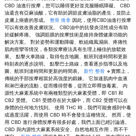
CBD 油進行按摩，您可以睡得更好並克服睡眠障礙。 CBD
油還含有亞麻油酸，它有助於調節皮膚油脂的產生，並防止
皮膚上痤瘡的形成。
整骨 推拿
因此，使用CBD油進行按摩
可以有效改善皮膚狀況。 CBD油中的抗發炎活性成分有助
於緩解疼痛。 強調筋膜的按摩技術是維持身體健康功能的
解決方案。 對於姿勢和運動障礙、軟組織風濕病、疼痛性
肌肉痙攣等情況，各類按摩療法具有生理上極佳的放鬆效
果。 點擊火車路線，取得包含地圖、航班到達時間和更新
時刻表的逐步說明。 點擊巴士路線，查看逐步指導以及地
圖、航班到達時間和更新的時間表。
新竹 整骨
🔹實際上，
傳統的手部按摩相當於高強度的鍛鍊。 它加速肌肉中血液
和淋巴液的流動，從而獲得營養，從而立即釋放毒素。 內
源性大麻素系統中有兩種類型的大麻素受體，即 CB1 和
CB2 受體。 CB1 受體存在於大腦中，而 CB2 受體可以在
身體的任何地方找到。 使用 THC 時，我們可能會感到中毒
或過度活躍，而使用 CBD 時不會發生這種情況。 然而，使
用 CBD 進行身體按摩有很多好處，我們上面已經討論過。
CBD 與內源性大麻素系統安全、自然地相互作用，而不干