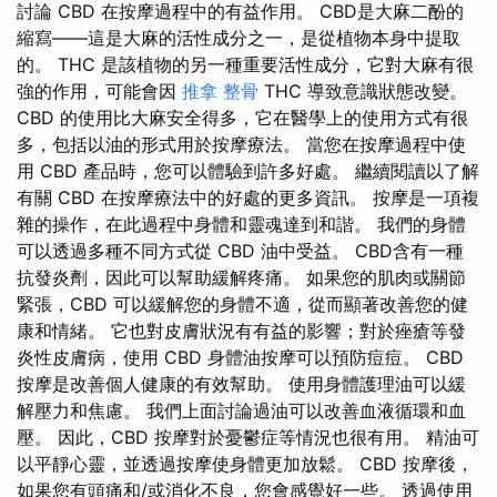
討論 CBD 在按摩過程中的有益作用。 CBD是大麻二酚的
縮寫——這是大麻的活性成分之一，是從植物本身中提取
的。 THC 是該植物的另一種重要活性成分，它對大麻有很
強的作用，可能會因
推拿 整骨
THC 導致意識狀態改變。
CBD 的使用比大麻安全得多，它在醫學上的使用方式有很
多，包括以油的形式用於按摩療法。 當您在按摩過程中使
用 CBD 產品時，您可以體驗到許多好處。 繼續閱讀以了解
有關 CBD 在按摩療法中的好處的更多資訊。 按摩是一項複
雜的操作，在此過程中身體和靈魂達到和諧。 我們的身體
可以透過多種不同方式從 CBD 油中受益。 CBD含有一種
抗發炎劑，因此可以幫助緩解疼痛。 如果您的肌肉或關節
緊張，CBD 可以緩解您的身體不適，從而顯著改善您的健
康和情緒。 它也對皮膚狀況有有益的影響；對於痤瘡等發
炎性皮膚病，使用 CBD 身體油按摩可以預防痘痘。 CBD
按摩是改善個人健康的有效幫助。 使用身體護理油可以緩
解壓力和焦慮。 我們上面討論過油可以改善血液循環和血
壓。 因此，CBD 按摩對於憂鬱症等情況也很有用。 精油可
以平靜心靈，並透過按摩使身體更加放鬆。 CBD 按摩後，
如果您有頭痛和/或消化不良，您會感覺好一些。 透過使用