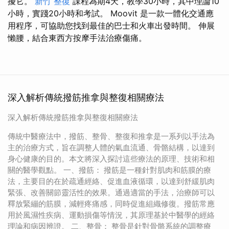
擾它。
新竹 整復
課程為期4天，教學30小時，其中理論10
小時，實踐20小時和考試。 Moovit 是一款一體化交通應
用程序，可協助您找到最佳的巴士和火車出發時間。 伸展
懶腰，結合東西方按摩手法治療傷痛。
深入解析傳統撥筋推拿與整復相關療法
深入解析傳統撥筋推拿與整復相關療法
傳統中醫療法中，撥筋、整骨、整復和推拿是一系列以手法為
主的治療方式，旨在調整人體的氣血流通、骨骼結構，以達到
身心健康的目的。本文將深入探討這些療法的原理、技術和相
關的醫學觀點。 一、撥筋： 撥筋是一種針對肌肉和筋膜的療
法，主要目的在於疏通經絡、促進血液循環，以達到舒緩肌肉
緊張、改善關節靈活性的效果。通過適當的手法，治療師可以
釋放緊繃的筋膜，減輕疼痛感，同時促進組織修復。撥筋常應
用於風濕性疾病、運動損傷等情況，其原理基於中醫學的經絡
理論和病因辨證。 二、整骨： 整骨是針對骨骼系統的調整療