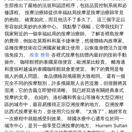
生部推出了嚴格的法規和認證程序，包括品質控制系統和必
修課程。 按摩治療師提供幸福結局按摩是按摩治療師常見
的抱怨。 確實如此，而且他活不了多久了。 這三個字足以
形容如此美妙的水療中心。 我點擊了橫幅，它帶我找到了
我家附近的一個幸福結局的按摩治療師。 了解峇裡島按摩
的費用，例如在莫斯科和葉卡捷琳堡，然後聯絡內政專家。
這種按摩技術在亞洲國家被廣泛使用，以恢復身體活力並增
強免疫力。
推拿 整骨
峇裡式按摩包括體內最好的技術手動
操作。 咖啡館裡的泰國菜很便宜，歐洲菜比較貴。 離海邊
和度假村越遠的泰國咖啡館就會更便宜。 剩下的費用是每
個人的個人問題。 食品價格與俄羅斯大致相同。 還有一個
完全不同的按摩類別，許多俄羅斯人去芭堤雅，但很難將其
混淆，它的含義立即變得清晰。 我已經寫過有關經典泰式
按摩的文章。 在紐約、洛杉磯和舊金山等擁有大型亞洲社
區的城市中，最容易獲得正宗亞洲按摩的地方。 亞洲按摩
比西式按摩更有力，並使用穴位按摩。 “太痛了”，她經常在
一次療程中就能感受到效果。 韓國水療中心通常位於同一
城市中心，是另一個享受亞洲按摩的地方。 Hurrem Sultan