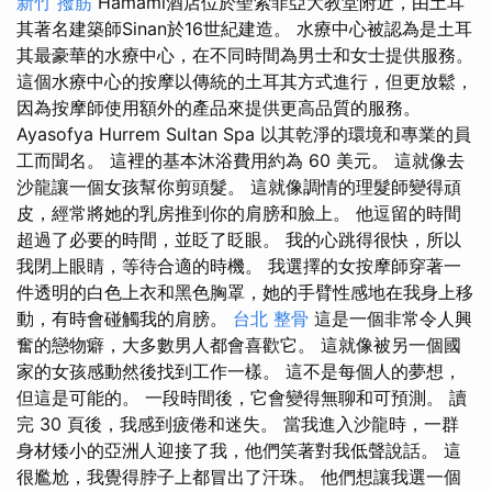
新竹 撥筋
Hamami酒店位於聖索菲亞大教堂附近，由土耳
其著名建築師Sinan於16世紀建造。 水療中心被認為是土耳
其最豪華的水療中心，在不同時間為男士和女士提供服務。
這個水療中心的按摩以傳統的土耳其方式進行，但更放鬆，
因為按摩師使用額外的產品來提供更高品質的服務。
Ayasofya Hurrem Sultan Spa 以其乾淨的環境和專業的員
工而聞名。 這裡的基本沐浴費用約為 60 美元。 這就像去
沙龍讓一個女孩幫你剪頭髮。 這就像調情的理髮師變得頑
皮，經常將她的乳房推到你的肩膀和臉上。 他逗留的時間
超過了必要的時間，並眨了眨眼。 我的心跳得很快，所以
我閉上眼睛，等待合適的時機。 我選擇的女按摩師穿著一
件透明的白色上衣和黑色胸罩，她的手臂性感地在我身上移
動，有時會碰觸我的肩膀。
台北 整骨
這是一個非常令人興
奮的戀物癖，大多數男人都會喜歡它。 這就像被另一個國
家的女孩感動然後找到工作一樣。 這不是每個人的夢想，
但這是可能的。 一段時間後，它會變得無聊和可預測。 讀
完 30 頁後，我感到疲倦和迷失。 當我進入沙龍時，一群
身材矮小的亞洲人迎接了我，他們笑著對我低聲說話。 這
很尷尬，我覺得脖子上都冒出了汗珠。 他們想讓我選一個