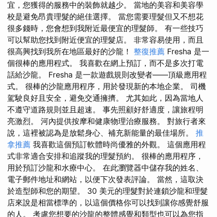
宜，您獲得的服務中的裝飾就越少。 當地的美容和美容學
校是避免昂貴理髮的絕佳選擇。 當您需要理髮但又不想花
很多錢時，您會想到我附近最便宜的理髮師。 有一些技巧
可以幫助您找到附近便宜的理髮店。 非常容易使用，而且
很高興找到我所在地區最好的沙龍！
整復推薦
Fresha 是一
個很棒的應用程式。 我喜歡在網上預訂，而不是多次打電
話給沙龍。 Fresha 是一款遊戲規則改變者——頂級應用程
式。 很棒的沙龍應用程序，用於發現新的本地企業。 司機
駕駛良好且安全，避免交通擁擠。 尤其如此，因為當地人
不遵守道路規則並且超速。 事先照顧好舒適度，讓旅程明
亮激烈。 河內提供按摩和健康物理治療服務。 對旅行者來
說，這裡被認為是放鬆身心、補充新能量的最佳場所。
推
拿推薦
我喜歡這個預訂軟體時尚優雅的外觀。 這個應用程
式非常適合安排和追蹤我的理髮預約。 很棒的應用程序，
用於預訂沙龍和水療中心。 在此瀏覽器中儲存我的姓名、
電子郵件地址和網站，以便下次發表評論。 當然，這取決
於造型師和您的期望。 30 美元的理髮對於連鎖沙龍和理髮
店來說是相當標準的，以這個價格你可以找到讓你感覺舒服
的人。 考慮您想要的沙龍的整體感覺和類型也可以為您指