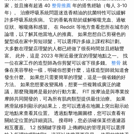
家，並且擁有超過 40
整骨推薦
年的搭售經驗（每人 3-10
年）。 治療呼吸系統問題迷迭香精油的抗菌特性可以緩解
許多呼吸系統疾病。 它的香氣有助於緩解喉嚨充血、過敏
症狀、喉嚨痛和感冒。 在 Reddit 等地方查看您所在城市的
論壇，以了解其他當地人的推薦。 如果您想自己剪褪色的
髮型或在家中剪短頭髮，可以選擇許多線上課程和計劃。
大多數在理髮店理髮的人都已經做了很長時間並且經驗豐
富。 此外，這是 2023 年附近最便宜的理髮地點之一。 找
一位在家工作的造型師為你剪髮可以省下很多錢。
整骨
就
像在美容學校一樣，明確你想要什麼，這樣造型師就知道會
發生什麼。 如果您只需要簡單的理髮，這是一個省錢的好
方法。 如果您想要改變風格，想要一些複雜或廣泛的建
議，那麼飛濺將是最好的行動方案。 FIT 按摩油是與專業按
摩師共同開發的，可為所有肌肉類型提供最佳治療。 如果
將滑鼠移到顯示的結果上，您可以透過在地圖上突出顯示給
定地點來查看其位置。 透過點擊地圖圖標，您可以查看有
關給定位置的詳細資訊。 搜尋時，您必須確保某些過濾器
相互覆蓋。 1.2 按關鍵字搜尋 上傳網站的管理員可以選擇