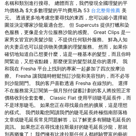
名稱和類別進行搜尋。 總體而言，我們發現全國理髮的平
均價格為 $大多數理髮的平均費用為 53
台北整骨推薦
美
元。 透過更多地考慮您要尋找的東西，您可以縮小選擇範
圍並決定哪家沙龍最適合您。 但 Supercuts 提供打蠟和染
色服務，更像是全方位服務沙龍的感覺。 Great Clips 是一
家男女皆宜的美髮沙龍，不提供任何額外服務。 鮮為人知
的夫妻店也可以提供物美價廉的理髮服務。 然而，如果你
確切地知道自己想要什麼，這是一種基本的髮型，而且你時
間緊迫，又想省點錢，那麼便宜的髮型就是你的選擇。 我
和我在 Fresha 平台上找到的專家一起參加了四次按摩治
療。 Fresha 讓我隨時輕鬆預訂沙龍和美容預約，而不必等
到沙龍開門。 我的客戶喜歡透過 Fresha 在線預約。 選擇
不在服務當天訂閱第一個月預付儲蓄計劃的客人將按照正常
價格收到全套套餐。 Classic Flat 使用平頭睫毛延長件，而
不是球形睫毛。 如果您正在尋找最自然的擴展，這是理想
的樣式。 我們鼓勵您閱讀我們的睫毛延長終極指南部落格
文章或睫毛延長常見問題解答，以了解更多有關睫毛延長的
資訊。 如果您正在尋找達拉斯最好的睫毛延長沙龍，那就
別再猶豫了！ 我們擁有比達拉斯任何人都經驗豐富的藝術