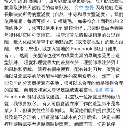
輸入所謂的“關鍵字”，這可以使搜尋更容易。 使用的接睫毛
數量取決於天然睫毛的健康狀況。
台中 整骨
因為捲睫毛延
長取決於所需的豐滿度（自然、中等和最大豐滿度），我們
使用捲扇，每扇可插 4-10 根睫毛。 如果符合上面列出的 2
個條件之一，您可以使用 km 濾鏡滑桿，只需點擊白色圓圈
然後移動它即可使用它。 搜尋演算法將根據指定的公里距
離，最大化結果清單中的地點距您（或指定地點）的最大距
離。 或者，您也可以加入當地的 Facebook 群組（如果
有）。 然而，美髮師也經常在職業生涯的早期接受男士造
型訓練。 理髮和理髮最大的差別在於，理髮師專注於男士
的風格和剪裁。 這裡有價格便宜、配有鋒利刀片、優質電
機以及您需要的所有配件和配件的家用修剪器。 然而，這
些公司的分支機構遍布各地，您可以以合理的價格獲得合理
的設備。 向朋友和家人尋求建議或查看當地
推拿 整復
Facebook 群組以獲取建議。 我去找一位家庭造型師做頭​​
髮，我很喜歡它。 有人可能會說在家工作的造型師不是專
業人士，但事實往往並非如此。 期望他們能夠提供廣泛的
服務是不合理的，但這是降低成本的合理選擇。 決定去哪
裡理髮時需要考慮幾個關鍵因素。 總體而言，切割越便