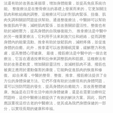
法還有助於改善血液循環，增加身體能量，並提高免疫系統功
能。 整復療法是在整骨療法的基礎上發展而來的，它更加關注
肌肉和軟組織的調整。這種療法可以針對肌肉緊張、扭傷、肌
肉失調和關節問題提供幫助。通過整復療法，中醫師可以幫助
恢復肌肉平衡，減輕肌肉緊張，並改善關節靈活性。整復也有
助於減輕壓力，提高身體的自我修復能力。 推拿療法是中醫中
的另一種重要療法，它利用手法來刺激穴位和經絡，從而調整
身體內的能量流動。推拿有助於放鬆肌肉，減輕疼痛，並促進
身體的自癒。此外，推拿還可以改善睡眠質量，緩解壓力和焦
慮，提高整體心理健康。 最後，撥筋療法是中醫中的一個古老
療法，它旨在通過按摩和拉伸來調整肌肉和筋膜。這種療法有
助於改善柔軟度，增加關節靈活性，並減輕肌肉不適。撥筋也
被廣泛應用於運動傷害的康復，它能夠促進肌肉的恢復和修
復。 綜合來看，中醫的整骨、整復、推拿、撥筋療法提供了全
方位的身體保健方法。它們不僅有助於治療現有的身體問題，
還可以預防問題的發生，提高身體的自癒能力，並改善整體健
康。無論是在日常生活中維持身體健康，還是在需要治療特定
問題時，這些中醫療法都提供了有效的解決方案。因此，我們
應該重視這些古老的中醫療法，使其成為我們身體保健的一部
分，以實現長期的健康和幸福。