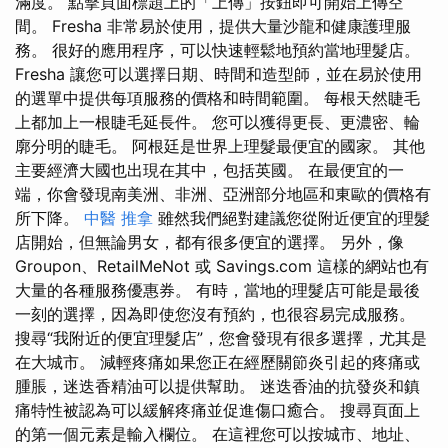
滿度。 點擊頁面標題上的「上傳」按鈕即可開始上傳空
間。 Fresha 非常易於使用，提供大量沙龍和健康護理服
務。 很好的應用程序，可以快速輕鬆地預約當地理髮店。
Fresha 讓您可以選擇日期、時間和造型師，並在易於使用
的選單中提供每項服務的價格和時間範圍。 每根天然睫毛
上都加上一根睫毛延長件。 您可以獲得更長、更濃密、輪
廓分明的睫毛。 阿根廷是世界上理髮最便宜的國家。 其他
主要經濟大國也出現在其中，包括英國。 在最便宜的一
端，你會發現南美洲、非洲、亞洲部分地區和東歐的價格有
所下降。
中醫 推拿
雖然我們絕對建議您從附近便宜的理髮
店開始，但無論男女，都有很多便宜的選擇。 另外，像
Groupon、RetailMeNot 或 Savings.com 這樣的網站也有
大量的各種服務優惠券。 有時，當地的理髮店可能是最後
一刻的選擇，因為即使您沒有預約，也很容易完成服務。
搜尋“我附近的便宜理髮店”，您會發現有很多選擇，尤其是
在大城市。 減輕疼痛如果您正在經歷關節炎引起的疼痛或
腫脹，迷迭香精油可以提供幫助。 迷迭香油的抗發炎和鎮
痛特性被認為可以緩解疼痛並促進傷口癒合。 搜尋頁面上
的第一個元素是輸入欄位。 在這裡您可以按城市、地址、