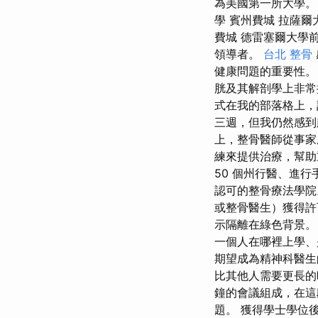
為美國第一所大學。
學 賓州費城 拉薩爾
費城 德雷塞爾大學
領導者。
台北 整骨
健康問題的重要性。 
胱及其解剖學上非常接
式在我的部落格上，
三週，但我仍然感到
上，整骨醫師從事家
練來提供治療，幫助
50 個州行醫、進行
認可的整骨療法學院
或整骨醫生）獲得許
示隔離在綠色背景。
一個人在哪裡上學、
期望成為精神科醫
比其他人需要更長的時
鐘的會議組成，在這
題。 獲得學士學位後