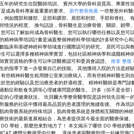
五年的研究生住院醫師培訓。 賓州大學的骨科資質高、專業性
下是成為骨科專家最重要的要求。
新竹整骨推薦
一些整形外科醫
，例如髖部和膝部、足部和踝部、肩部和肘部、手部和脊柱。 
何情況的程度。 換句話說，骨科醫生是治療骨骼、關節、韌帶
，您可以了解如何成為骨科醫生、您可以執行哪些任務以及您可
的精神病學培訓計畫是涵蓋整個神經科學領域的許多研究中心和
數臨床和基礎神經科學領域進行國際認可的研究。 居民可以與
學生可以選擇多種精神病學實習，包括社區精神病學和成癮精神病
師實習資格的學生可以申請醫療認可和委員會認證。
推拿 整復
生的指導下進一步發展自己的技能。 其他獲得入院的方法是經
 有些精神科醫生租用辦公室來治療病人，而有些精神科醫生則
決於您的經驗以及您治療患者的舒適程度。 精神科醫師是專門診
過動症和飲食失調等心理健康問題的醫生。 許多（但不是全部
定的心理健康狀況。 坎貝爾大學整骨醫學院是該州領先且唯一
所服務的社區中獲得最高品質的患者護理的無縫銜接。 作為培
肌肉骨骼系統的特殊培訓，肌肉骨骼系統是身體相互關聯的神經
療技術的最新進展相結合，為患者提供當今最全面的醫療保健
DO 學校，那麼您來對地方了！ 本文揭示了哪些 DO 學校的
 MCAT 總體分數接受中位數。 退休患者與醫療助理一起練習傷