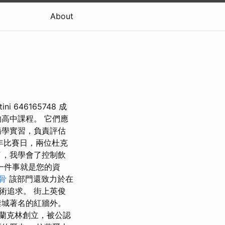
About
646165748 成
高中課程。 它們應
病學實習，負責評估
 年比賽日，兩位杜克
了，我學會了控制飲
一件事就是您的資
骨
該部門還致力於在
術追求。 街上英俊
禁城著名的紅牆外。
富蘭克林創立，被公認