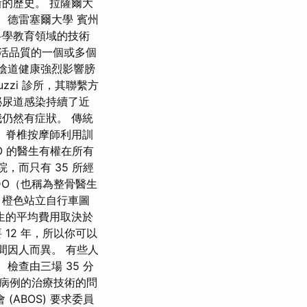
的歷史。 拉薩爾大
 德雷塞爾大學 賓州
科學教育領域的技術
活品質的一個或多個
助（陰道健康強烈影響膀
zzi 診所，其聯繫方
泌尿道感染持續了近
仍然有症狀。 傳統
 脊椎按摩師利用訓
O 的醫生有權在所有
，而只有 35 所經
DO（也稱為整骨醫生
 橙色站立自行車圖
生的平均費用取決於
12 年，所以你可以
間因人而異。 有些人
檢查由三場 35 分
病例的治療技術的問
ABOS) 要求委員