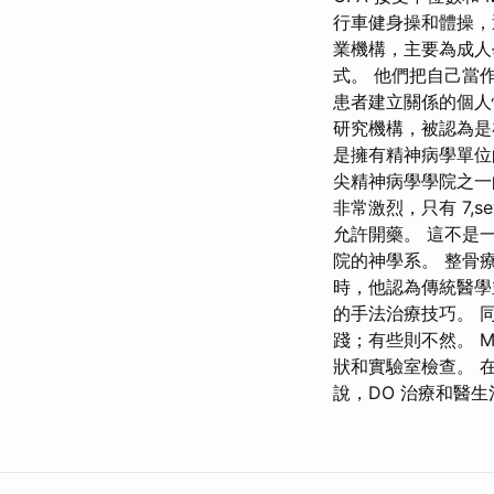
行車健身操和體操，
業機構，主要為成人
式。 他們把自己當
患者建立關係的個人
研究機構，被認為是
是擁有精神病學單位
尖精神病學學院之一的
非常激烈，只有 7,s
允許開藥。 這不是
院的神學系。 整骨
時，他認為傳統醫學
的手法治療技巧。 
踐；有些則不然。 
狀和實驗室檢查。 
說，DO 治療和醫