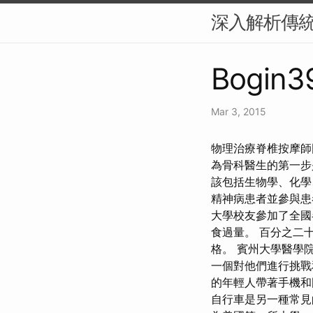
深入解析傳
Bogin3
Mar 3, 2015
物理治療脊椎按摩師圖示
為骨科醫生的第一步
該包括生物學、化學
精神病患者並參與
大學校友參加了全國
食過量。 百分之二
格。 賓州大學醫學
一個對他們進行挑戰
的年輕人帶著手機和
自行車是另一種常見