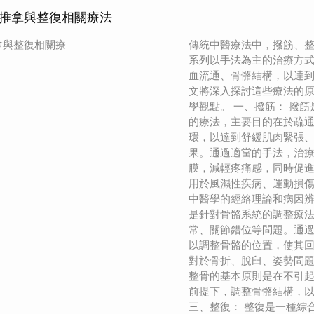
推拿與整復相關療法
拿與整復相關療
傳統中醫療法中，撥筋、
系列以手法為主的治療方
血流通、骨骼結構，以達
文將深入探討這些療法的
學觀點。 一、撥筋： 撥
的療法，主要目的在於疏
環，以達到舒緩肌肉緊張
果。通過適當的手法，治
膜，減輕疼痛感，同時促
用於風濕性疾病、運動損
中醫學的經絡理論和病因辨
是針對骨骼系統的調整療
常、關節錯位等問題。通
以調整骨骼的位置，使其
對於骨折、脫臼、姿勢問
整骨的基本原則是在不引
前提下，調整骨骼結構，
三、整復： 整復是一種綜