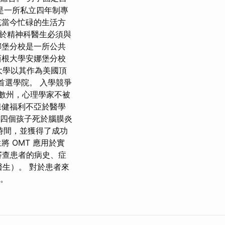
是一所私立四年制專
充當今忙碌的生活方
鑑於精神科醫生必須與
娜堡分校是一所公共
西根大學安娜堡分校
大學以其作為美國頂
的首選學院。 入學競爭
在大多數州，心理學家不被
保健福利不亞於醫學
和四個孩子死於腦膜炎
時間，並獲得了成功
 OMT 應用於實
審查患者的病史、症
醫生）。 對於患者來
車。