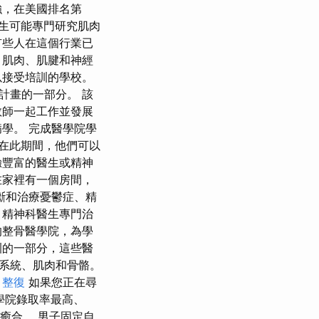
強，在美國排名第
生可能專門研究肌肉
有些人在這個行業已
、肌肉、肌腱和神經
以接受培訓的學校。
計畫的一部分。 該
教師一起工作並發展
學。 完成醫學院學
在此期間，他們可以
驗豐富的醫生或精神
在家裡有一個房間，
斷和治療憂鬱症、精
）精神科醫生專門治
的整骨醫學院，為學
訓的一部分，這些醫
系統、肌肉和骨骼。
。
整復
如果您正在尋
醫學院錄取率最高、
口癒合。 男子固定自