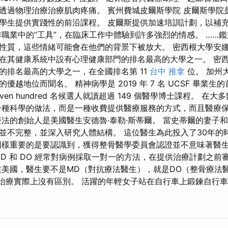
透過物理治療治療肌肉疼痛。 賓州費城皮爾斯學院 皮爾斯學院
學生提供實踐性的前沿課程。 皮爾斯提供加速培訓計劃，以補
作職業中的“工具”，在臨床工作中體驗到許多強烈的情感。 ……
性質，這些情緒可能會在他們的背景下被放大。 密西根大學安
在其健康系統中設有心理健康部門的排名最高的大學之一。 密
的排名最高的大學之一，在全國排名第 11
台中 推拿
位。 加州
優越地位而聞名。 精神病學是 2019 年 7 名 UCSF 畢業生
even hundred 名候選人就讀超過 149 個醫學博士課程。 
一種科學的做法，而是一種收費提供醫療服務的方式，而且醫療
療法的創始人是美國醫生安德魯·泰勒·斯蒂爾。 當史蒂爾的妻子
並不完整，並深入研究人體結構。 這位醫生為此投入了30年的
同樣重要的是要認識到，獲得整骨醫學委員會認證並不意味著醫生將
MD 和 DO 經常對病例採取一對一的方法，在提供治療計劃之前
在美國，醫生要不是MD（對抗療法醫生），就是DO（整骨療法
生治療實際上沒有區別。 活躍的年輕女子站在自行車上鍛鍊自行