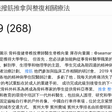
統撥筋推拿與整復相關療法
9 (268)
 骨科復健脊椎按摩師醫生脊椎向量 庫存向量圖：©seamartini 
是獲得大學學位。 但首先，您必須參加能夠從事骨科醫學職業的
、解剖學、生理學和物理學的主題。 學生完成為期四週的精神
患者治療計劃。
撥筋
他們參加與臨床工作相關的研討會。 2019
各地的精神病學住院醫師計畫。 多虧了他，我每天的疼痛消失
十的考試重點在於成人的重建手術。 成功完成此級別後發生的下
院骨科外科系為將成為骨科專家的學生提供骨科亞專業。
推拿 整
和教育的環境中培訓下一代外科醫生，包括病人護理、研究和學
固定齒輪自行車的戶外肖像。 中國自行車停車場，位於北京紫
的城市交通方式。 賓州大學 賓州費城 賓州大學排名由班傑明