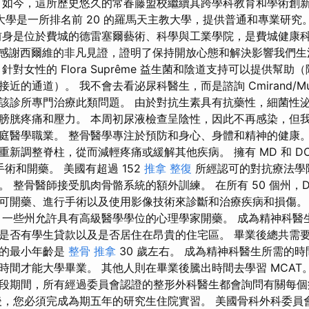
 如今，這所歷史悠久的常春藤盟校繼續其跨學科教育和學術創新
大學是一所排名前 20 的羅馬天主教大學，提供普通和專業研究。
前身是位於費城的德雷塞爾藝術、科學與工業學院，是費城健康
感謝西爾維的非凡見證，證明了保持開放心態和解決影響我們生
針對女性的 Flora Suprême 益生菌和陰道支持可以提供幫
近的通道）。 我不會去看泌尿科醫生，而是諮詢 Cmirand/Mu
該診所專門治療此類問題。 由於對抗生素具有抗藥性，細菌性
膀胱疼痛和壓力。 本周初尿液檢查呈陰性，因此不再感染，但我
庭醫學職業。 整骨醫學專注於預防和身心、身體和精神的健康。
重新調整脊柱，從而減輕疼痛或緩解其他疾病。 擁有 MD 和 D
手術和開藥。 美國有超過 152
推拿 整復
所經認可的對抗療法學院
。 整骨醫師接受肌肉骨骼系統的額外訓練。 在所有 50 個州，
可開藥、進行手術以及使用影像技術來診斷和治療疾病和損傷。
 一些州允許具有高級醫學學位的心理學家開藥。 成為精神科醫
是否有學生貸款以及是否居住在昂貴的住宅區。 畢業後總共需要 
生的最小年齡是
整骨 推拿
30 歲左右。 成為精神科醫生所需的時
間才能大學畢業。 其他人則在畢業後騰出時間去學習 MCAT。 
段期間，所有經過委員會認證的整形外科醫生都會詢問有關每個
，您必須完成為期五年的研究生住院實習。 美國骨科外科委員會 (