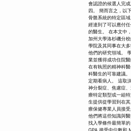
會認證的候選人完成
四。 簡而言之，以
骨骼系統的特定區域
經達到了可以應付任
的醫生。 在本文中
加州大學洛杉磯分校
學院及其同事在大多
他們的研究領域。 
業並獲得成功住院醫
在有執照的精神科醫
科醫生的可靠建議。
定期看病人。 這取
神分裂症、焦慮症、
療特定類型或一組特
生提供從學習到在其
療保健專業人員接受
他們將這些知識與醫
找入學條件最簡單的 
GPA 接受中位數和