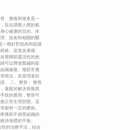
整骨、整復和推拿是一
式，旨在調整人體的氣
到身心健康的目的。本
原理、技術和相關的醫
筋是一種針對肌肉和筋膜
通經絡、促進血液循
、改善關節靈活性的效
療師可以釋放緊繃的筋
進組織修復。撥筋常應
傷等情況，其原理基於
證。 二、整骨： 整骨
法，著眼於解決骨骼異
過手技的應用，整骨可
回復正常生理狀態。這
題等都有一定的療效。
起疼痛和不損害組織的
以維持身體的平衡。
合性的治療手法，結合