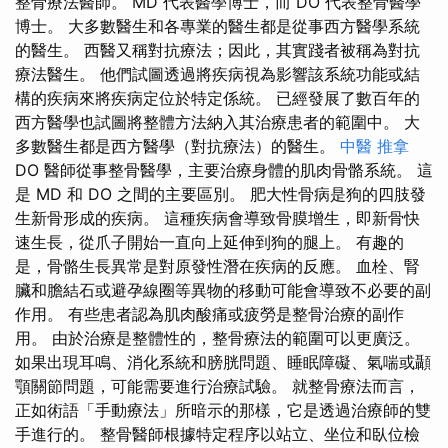
整骨療法醫師。 MD 代表醫學博士，而 DO 代表整骨醫學
博士。 大多數醫生和各專業的醫生都是從事西方醫學系統
的醫生。 西醫又稱對抗療法；因此，其實踐者被稱為對抗
療法醫生。 他們試圖透過將疾病視為影響該系統功能或結
構的疾病來將疾病定位於特定係統。 已經發展了數百年的
西方醫學也試圖將整體方法納入其治療患者的範圍中。 大
多數醫生都是西方醫學（對抗療法）的醫生。
中醫 推拿
DO 醫師從事整骨醫學，主要治療身體的肌肉骨骼系統。 這
是 MD 和 DO 之間的主要區別。 肥大性骨病是狗的四肢發
生新骨形成的疾病。 這種疾病會導致骨膜增生，即新骨快
速生長，從爪子開始一直向上延伸到狗的腿上。 有趣的
是，骨骼生長異常是對原發性潛在疾病的反應。 血栓、腎
臟和膽結石或避孕線圈等異物的移動可能會導致不必要的副
作用。 有些患者認為肌肉酸痛或疲勞是整骨治療的副作
用。 由於治療是整體性的，整骨療法的範圍可以更廣泛。
如果出現耳鳴、消化系統和膀胱問題、睡眠障礙、氣喘或顳
顎關節問題，可能需要進行治療試驗。 就整骨療法而言，
正如術語「手動療法」所暗示的那樣，它是透過治療師的雙
手進行的。 整骨醫師根據特定程序以站立、坐位和臥位檢