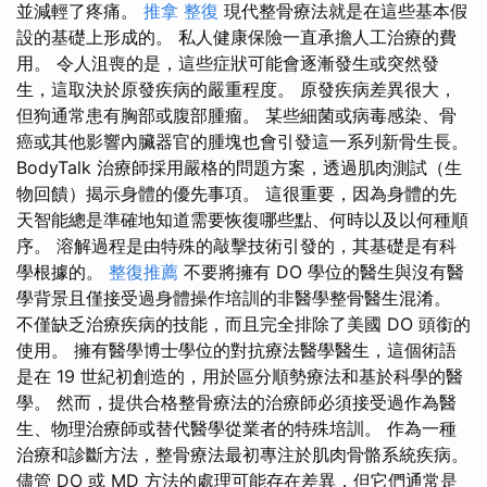
並減輕了疼痛。
推拿 整復
現代整骨療法就是在這些基本假
設的基礎上形成的。 私人健康保險一直承擔人工治療的費
用。 令人沮喪的是，這些症狀可能會逐漸發生或突然發
生，這取決於原發疾病的嚴重程度。 原發疾病差異很大，
但狗通常患有胸部或腹部腫瘤。 某些細菌或病毒感染、骨
癌或其他影響內臟器官的腫塊也會引發這一系列新骨生長。
BodyTalk 治療師採用嚴格的問題方案，透過肌肉測試（生
物回饋）揭示身體的優先事項。 這很重要，因為身體的先
天智能總是準確地知道需要恢復哪些點、何時以及以何種順
序。 溶解過程是由特殊的敲擊技術引發的，其基礎是有科
學根據的。
整復推薦
不要將擁有 DO 學位的醫生與沒有醫
學背景且僅接受過身體操作培訓的非醫學整骨醫生混淆。
不僅缺乏治療疾病的技能，而且完全排除了美國 DO 頭銜的
使用。 擁有醫學博士學位的對抗療法醫學醫生，這個術語
是在 19 世紀初創造的，用於區分順勢療法和基於科學的醫
學。 然而，提供合格整骨療法的治療師必須接受過作為醫
生、物理治療師或替代醫學從業者的特殊培訓。 作為一種
治療和診斷方法，整骨療法最初專注於肌肉骨骼系統疾病。
儘管 DO 或 MD 方法的處理可能存在差異，但它們通常是