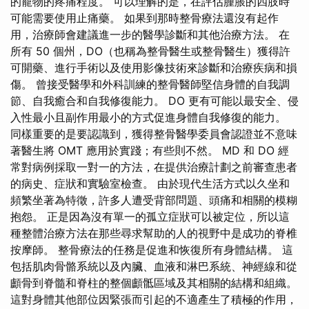
的寵物的疼痛程度。 可以理解的是，在評估腫脹的四肢時
可能需要使用止痛藥。 如果到那時整骨療法還沒有起作
用，治療師會建議進一步的醫學診斷和其他治療方法。 在
所有 50 個州，DO（也稱為整骨醫生或整骨醫生）獲得許
可開藥、進行手術以及使用影像技術來診斷和治療疾病和損
傷。 曾接受醫學和外科訓練的整骨醫師堅信身體的自我調
節、自我癒合和自我修復能力。 DO 更有可能以最安全、侵
入性最小且副作用最小的方式促進身體自我修復的能力。
同樣重要的是要認識到，獲得整骨醫學委員會認證並不意味
著醫生將 OMT 應用於實踐；有些則不然。 MD 和 DO 經
常對病例採取一對一的方法，在提供治療計劃之前審查患者
的病史、症狀和實驗室檢查。 由於現代生活方式以久坐和
頻繁坐著為特徵，許多人遭受背部問題、頭痛和相關的模糊
抱怨。 正是因為沒有單一的孤立症狀可以被定位，所以這
種整體治療方法在那些尋求幫助的人的視野中是成功的脊椎
按摩師。 整骨療法的任務是促進和恢復所有身體結構。 這
包括肌肉骨骼系統以及內臟、血液和淋巴系統、神經線和從
顱骨到脊髓和脊柱的整個顱骶區域及其相關的結構和組織。
這對身體其他部位因緊張而引起的不適產生了積極的作用，