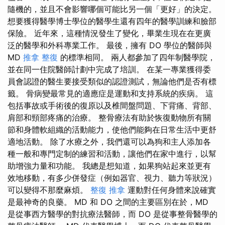
隨機的，並且不會影響哪個可能比另一個「更好」的決定。
想要獲得醫學博士學位的醫學生還有四年的醫學訓練和臉部
保險。 近年來，這種情況發生了變化，畢業生現在在更廣
泛的醫學和外科專業工作。 最後，擁有 DO 學位的醫師與
MD
推拿 整復
的標準相同。 兩人都參加了四年制醫學院，
並在同一住院醫師計劃中完成了培訓。 在某一專業獲得委
員會認證的醫生要接受類似的認證測試，無論他們是否有標
籤。 骨病變最常見的適應症是運動和支持系統的疾病。 這
包括事故或手術後的復原以及椎間盤問題、下背痛、背部、
肩部和頸部疼痛的治療。 整骨療法有助於恢復動物所有關
節和身體軟組織的活動能力，使他們能夠在日常生活中更舒
適地活動。 除了水療之外，我們還可以為狗和主人添加各
種一般和專門定制的練習和活動，讓他們在家中進行，以幫
助增強力量和功能。 我總是想知道，如果狗站起來並更有
效地移動，有多少併發症（例如器官、視力、聽力等狀況）
可以變得不那麼麻煩。
整復 推拿
運動對任何身體來說確實
是最神奇的良藥。 MD 和 DO 之間的主要區別在於，MD
是從事西方醫學的對抗療法醫師，而 DO 是從事整骨醫學的