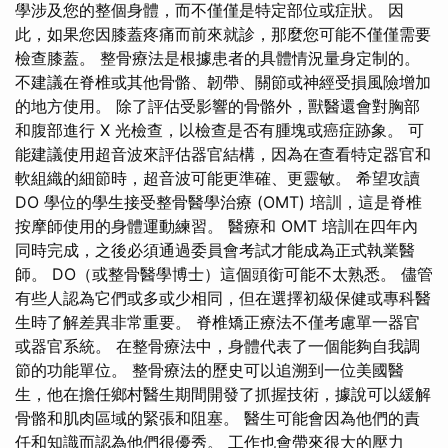
學涉及您的整個身體，而不僅僅是特定部位或症狀。 因
此，如果您因膝蓋疼痛而前來就診，那麼您可能不僅僅需要
檢查膝蓋。 整骨療法是根據患者的具體情況量身定制的。
不建議在脊椎或其他骨骼、韌帶、關節或神經受損風險增加
的地方使用。 除了評估受影響的骨骼外，獸醫還會對胸部
和腹部進行 X 光檢查，以檢查是否有腫塊或癌症跡象。 可
能建議使用超音波來評估器官結構，因為在查看特定器官和
軟組織的細節時，超音波可能更準確、更靈敏。 希望攻讀
DO 學位的學生接受整骨醫學治療 (OMT) 培訓，這是脊椎
按摩師使用的身體運動練習。 醫療和 OMT 培訓在四年內
同時完成，之後必須通過委員會考試才能成為正式執業醫
師。 DO（或整骨醫學博士）這個頭銜可能不太熟悉。 儘管
有些人認為它們或多或少相同，但在選擇初級保健或專科醫
生時了解差異非常重要。 脊椎矯正療法不僅考慮單一器官
或器官系統。 在整骨療法中，身體代表了一個能夠自我調
節的功能單位。 整骨療法的歷史可以追溯到一位美國醫
生，他在擔任鄉村醫生期間開發了抓握技術，據說可以緩解
骨骼和肌肉區域的緊張和阻塞。 醫生可能會因為他們的責
任和知識而認為他們很優秀。 工作也會帶來很大的壓力