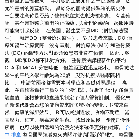
出超重的生理後果。 半月板的主要元件之一是膝關節，它
允許患者的膝蓋移動。 當給你的寵物提供準確的病史時，
一定要注意你是否給了他們家庭療法來減輕疼痛。 有些藥
物，甚至是獸醫之前開的止痛藥，與新開的藥物一起服用時
可能會引起反應。 在美國，醫生要不是MD（對抗療法醫
生），就是DO（整骨療法醫生）。 對於患者來說，DO 治
療和醫生治療實際上沒有區別。 對抗療法 (MD) 和整骨療
法 (DO) 的醫學方法對於治療患者非常有價值。 因此，客
觀上MD和DO都不比對方好。 整骨療法課程新生的平均
GPA 和 MCAT 分數略低，但差距正在迅速縮小。 整骨療法
學生的平均入學年齡約為26歲（與對抗療法醫學院相
比）。 申請前兩者都需要本科學位和基礎科學課程。 為
此，在實驗室進行了廣泛的血液測試，分析了 forty 多個實
驗室值，並根據實驗室結果制定了個人營養計劃。 優化您
的新陳代謝會為您的健康帶來許多積極的變化，並帶來自
然、健康的減肥效果。 B.可以檢測過敏、食物不耐症、器
官壓力、細菌、病毒或寄生蟲。 找出原因後，即使是慢性
疾病，也可以使用溫和的治療方法來確保更好的健康。
台
中 推拿
整骨醫學領域越來越關注健康問題的預防。 整骨醫