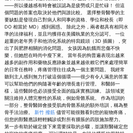
——所以優越感有時會被誤認為是疲勞或只是忙碌！ 但這
個問題的答案也取決於他們與誰比較。 選擇整骨醫學的主
要缺點是發現自己對病人和同事的資格、學位和校長（即
DO 相當於 MD）感到困惑。 除此之外，兩者都具有相同水
準的法律福利，並且均獲得在美國執業的充分認可。 一位
超重的老年男子和他消化系統的特寫鏡頭（3D 插圖），突
出了與肥胖相關的消化問題。 女孩因為飢餓而悲傷不快
樂，但她想在時尚中瘦下來。 當年長的狗普遍表現出越來
越多的副作用和藥物反應跡象並越來越依賴它們來處理簡單
的日常任務時，疼痛管理往往成為一個主要問題。 我經常
聽到主人感到無力打破這個循環——很少有令人滿意的答案
可以幫助他們的狗隨著年齡的增長進行管理。 和醫師一
樣，這些醫師也必須接受全面的臨床實務訓練。 該領域更
關注維持人體完整性的系統，例如骨骼系統。 作為培訓的
一部分，整骨醫師會接受肌肉骨骼系統的額外培訓，稱為整
骨手法治療。
新竹 撥筋
儘管可能很難看到您的寵物疼痛，
但您的獸醫應該輕輕觸診或對所有腫脹的四肢施加壓力。
第一步有助於確定接下來需要採取的步驟，並讓獸醫確定您