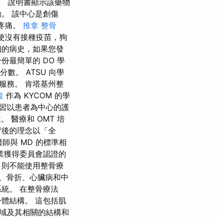
」。 說明書顯示該藥物
。 該中心是創傷
解疼痛。
推拿 整骨
 即使沒有接種疫苗，狗
細的病史，如果您發
最簡單的 DO 學
數。 ATSU 向學
服務。 肯塔基州整
復
作為 KYCOM 的學
習以患者為中心的護
 醫療和 OMT 培
背後的理念以「全
師與 MD 的標準相
業獲得委員會認證的
，則不能使用整骨療
、骨折、心臟病和中
統。 在整骨療法
體結構。 這包括肌
域及其相關的結構和