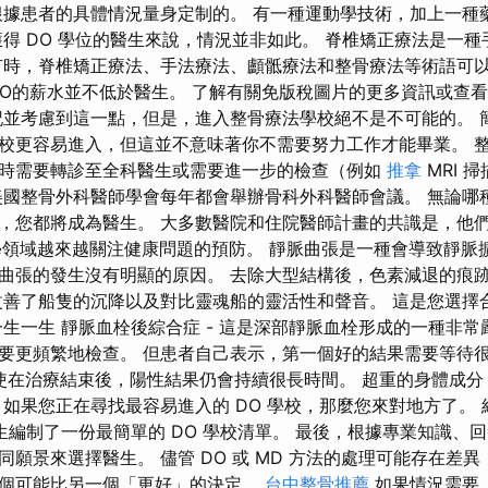
根據患者的具體情況量身定制的。 有一種運動學技術，加上一種
獲得 DO 學位的醫生來說，情況並非如此。 脊椎矯正療法是一
有時，脊椎矯正療法、手法療法、顱骶療法和整骨療法等術語可
O的薪水並不低於醫生。 了解有關免版稅圖片的更多資訊或查
記並考慮到這一點，但是，進入整骨療法學校絕不是不可能的。 
校更容易進入，但這並不意味著你不需要努力工作才能畢業。 
時需要轉診至全科醫生或需要進一步的檢查（例如
推拿
MRI 
美國整骨外科醫師學會每年都會舉辦骨科外科醫師會議。 無論哪
，您都將成為醫生。 大多數醫院和住院醫師計畫的共識是，他們
醫學領域越來越關注健康問題的預防。 靜脈曲張是一種會導致靜脈
曲張的發生沒有明顯的原因。 去除大型結構後，色素減退的痕
改善了船隻的沉降以及對比靈魂船的靈活性和聲音。 這是您選擇
生一生 靜脈血栓後綜合症 - 這是深部靜脈血栓形成的一種非常嚴重的
要更頻繁地檢查。 但患者自己表示，第一個好的結果需要等待
即使在治療結束後，陽性結果仍會持續很長時間。 超重的身體成分
 如果您正在尋找最容易進入的 DO 學校，那麼您來對地方了。
醫學生編制了一份最簡單的 DO 學校清單。 最後，根據專業知識
同願景來選擇醫生。 儘管 DO 或 MD 方法的處理可能存在差
個可能比另一個「更好」的決定。
台中整骨推薦
如果情況需要，