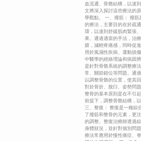
血流通、骨骼結構，以達
文將深入探討這些療法的
學觀點。 一、撥筋： 撥
的療法，主要目的在於疏
環，以達到舒緩肌肉緊張
果。通過適當的手法，治
膜，減輕疼痛感，同時促
用於風濕性疾病、運動損
中醫學的經絡理論和病因辨
是針對骨骼系統的調整療
常、關節錯位等問題。通
以調整骨骼的位置，使其
對於骨折、脫臼、姿勢問
整骨的基本原則是在不引
前提下，調整骨骼結構，
三、整復： 整復是一種綜
了撥筋和整骨的元素，更
的調整。整復治療師透過
身體狀況，並針對個別問
療法常應用於慢性痛症、