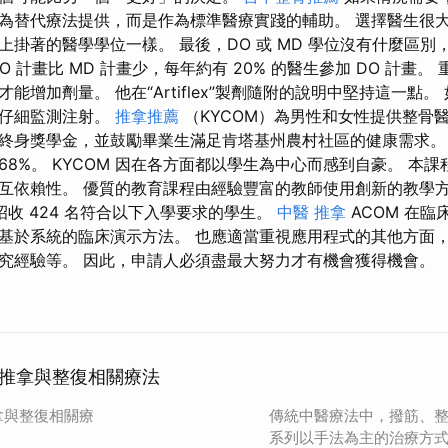
為替代療法提供，而是作為標準醫療實踐的輔助。 選擇醫生很
上掛著的醫學學位一樣。 最後，DO 或 MD 學位沒有什麼區別
O 計畫比 MD 計畫少，每年約有 20% 的醫生參加 DO 計畫。
能增加劑量。 他在“Artiflex”製劑隨附的說明中堅持這一點
應仔細監測注射。
推拿推薦
（KYCOM）為男性和女性提供整骨
終身獎學金，並鼓勵畢業生滿足肯塔基州農村社區的健康需求。
8%。 KYCOM 因在各方面都以學生為中心而感到自豪。 本
互依賴性。 優質的教育課程由經驗豐富的教師使用創新的教學
年招收 424 名符合以下入學要求的學生。
中醫 推拿
ACOM 在
基於系統的臨床演示方法。 也應適當重視應用程式的其他方面
究經驗等。 因此，申請人必須盡最大努力才有機會獲得機會。
推拿與整復相關療法
拿與整復相關療
傳統中醫療法中，撥筋、
系列以手法為主的治療方