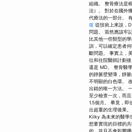
組織。 整骨療法是
法）。 對於在國外
代療法的一部分。 
復
從技術上來說，D
問題。 當然應該牢
比其他一些類型的學
訓，可以確定患者何
斷問題。 事實上，
位和住院醫師計劃後
還是 MD。 整骨
的靜脈壁變薄，靜脈
不明顯的白色環。 
出錯的唯一方法。 一
至少檢查一次，而且
1.5個月。 畢竟，
出超重的生理後果。
Kiiky 為未來的
想要實現的目標的共
的，並且不會影響哪