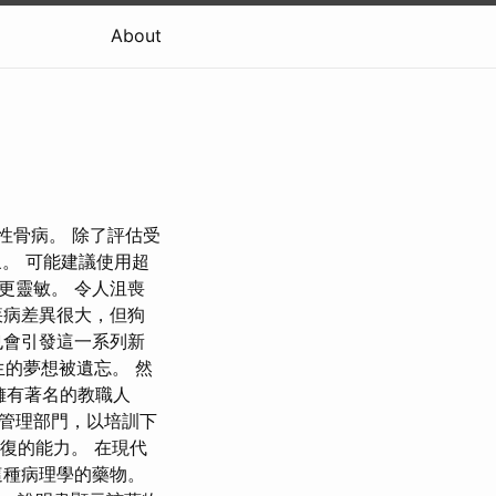
About
性骨病。 除了評估受
。 可能建議使用超
更靈敏。 令人沮喪
疾病差異很大，但狗
也會引發這一系列新
生的夢想被遺忘。 然
擁有著名的教職人
管理部門，以培訓下
復的能力。 在現代
這種病理學的藥物。