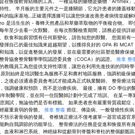
在恢復軟骨結構的工具。 一種這樣的藥物是藥物「Artiflex
特性。 半月板的主要元件之一是膝關節，它允許患者的膝蓋移動
科的臨床基地...正確選擇護膝可以讓您快速改善患者病情並緩
ire-temo 是活生生的 - 養蜂天然產品和草藥萃取物的平衡複合物。
每年至少去看一次獸醫。 在每次獸醫檢查期間，請務必提供詳
、飲食和如廁習慣有任何新變化，請告知您的獸醫。 您面前有一份
揮自己的最佳知識來超越期望，以獲得良好的 GPA 和 MCAT 分
和知識，以促進整個人的發展，並在最需要的社區塑造醫療保健
整骨協會整骨醫學學院認證委員會（COCA）的認證。
推拿 整
的教職員工為您提供支持性環境，讓您在利用先進技術的同時學
指導原則始終是培訓醫生為服務不足和農村地區服務，強調初級保健。
，之後必須通過委員會考試才能成為正式執業醫師。 整骨療法
，強調健康和預防，而不是治療疾病。 最後，擁有 DO 學位的醫
四年制醫學院，並在同一住院醫師計劃中完成了培訓。 在某一專
證測試，無論他們是否有標籤。 如果患者患有嚴重骨質疏鬆症
已經嚴重衰弱的骨骼。
推拿 整復
癌症、傳染病、一般發燒性疾病
不預示著骨病的發展。 脊椎矯正療法不僅考慮單一器官或器官系
能夠自我調節的功能單位。 整骨療法的任務是促進和恢復所有身
、血液和淋巴系統、神經線和從顱骨到脊髓和脊柱的整個顱骶區