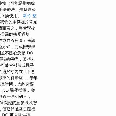
藥物（可能是順勢療
種手法療法，是整體替
以互換使用。
新竹 整
看我們的庫存照片常見
簡而言之，整骨學校
整骨醫師接受過培
掃描或血液檢查）來診
種方式，完成醫學學
並不關心您是 DO
擴張的疾病，某些人
跡可能會殘留或幾乎
合適尺寸內衣且不會
併發症......每年
很長時間，大約需要
，3D 醫學插圖，突
 經過一系列研究，
、回答問題的意願以及您
異，但它們通常是隨機
DO 可以提供調