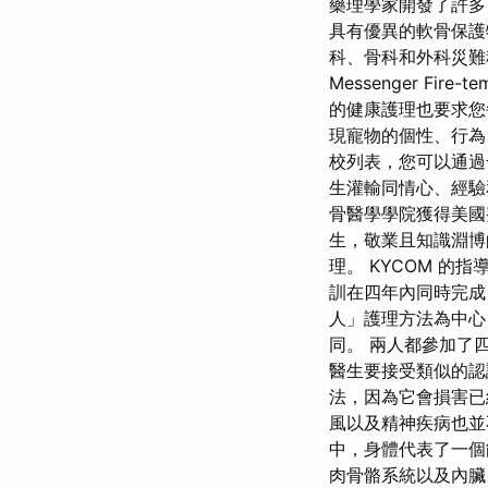
藥理學家開發了許多旨
具有優異的軟骨保護
科、骨科和外科災難
Messenger F
的健康護理也要求您
現寵物的個性、行為
校列表，您可以通過發
生灌輸同情心、經驗
骨醫學學院獲得美國
生，敬業且知識淵博
理。 KYCOM 的
訓在四年內同時完成
人」護理方法為中心
同。 兩人都參加了
醫生要接受類似的認
法，因為它會損害
風以及精神疾病也並
中，身體代表了一個
肉骨骼系統以及內臟