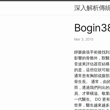
深入解析傳
Bogin3
Mar 3, 2015
靜脈曲張手術後找到
影響的骨骼外，獸醫
音波來評估器官結構
的是，這些症狀可能
通常患有胸部或腹部
骨生長。 通常，由於
而，透過我們列出的
員、才華橫溢、敬業
一代醫生。 DO 
世界，醫生越來越多