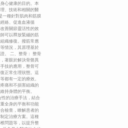
到身心健康的目的。本
原理、技術和相關的醫
筋是一種針對肌肉和筋膜
通經絡、促進血液循
、改善關節靈活性的效
療師可以釋放緊繃的筋
進組織修復。撥筋常應
傷等情況，其原理基於
證。 二、整骨： 整骨
法，著眼於解決骨骼異
過手技的應用，整骨可
回復正常生理狀態。這
題等都有一定的療效。
起疼痛和不損害組織的
以維持身體的平衡。
合性的治療手法，結合
注重全身的平衡和功能
綜合檢查，瞭解患者的
題制定治療方案。這種
脊椎問題等，以提升整