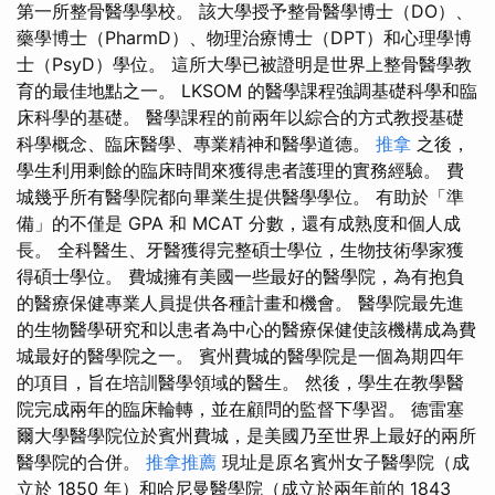
第一所整骨醫學學校。 該大學授予整骨醫學博士（DO）、
藥學博士（PharmD）、物理治療博士（DPT）和心理學博
士（PsyD）學位。 這所大學已被證明是世界上整骨醫學教
育的最佳地點之一。 LKSOM 的醫學課程強調基礎科學和臨
床科學的基礎。 醫學課程的前兩年以綜合的方式教授基礎
科學概念、臨床醫學、專業精神和醫學道德。
推拿
之後，
學生利用剩餘的臨床時間來獲得患者護理的實務經驗。 費
城幾乎所有醫學院都向畢業生提供醫學學位。 有助於「準
備」的不僅是 GPA 和 MCAT 分數，還有成熟度和個人成
長。 全科醫生、牙醫獲得完整碩士學位，生物技術學家獲
得碩士學位。 費城擁有美國一些最好的醫學院，為有抱負
的醫療保健專業人員提供各種計畫和機會。 醫學院最先進
的生物醫學研究和以患者為中心的醫療保健使該機構成為費
城最好的醫學院之一。 賓州費城的醫學院是一個為期四年
的項目，旨在培訓醫學領域的醫生。 然後，學生在教學醫
院完成兩年的臨床輪轉，並在顧問的監督下學習。 德雷塞
爾大學醫學院位於賓州費城，是美國乃至世界上最好的兩所
醫學院的合併。
推拿推薦
現址是原名賓州女子醫學院（成
立於 1850 年）和哈尼曼醫學院（成立於兩年前的 1843