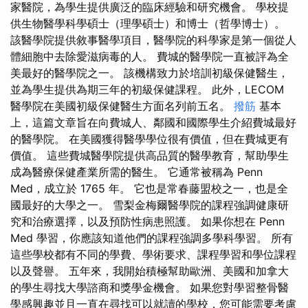
家醫院，為學生提供廣泛的臨床經驗和研究機會。 學校提
供生物醫學科學碩士（理學碩士）和博士（哲學博士）。
該醫學院提供敘事醫學項目，醫學院的科學家是第一個從人
體細胞中去除愛滋病毒的人。 費城的醫學院一直被評為全
美最好的醫學院之一。 該機構致力於培訓初級保健醫生，
並為學生提供為期三年的初級保健課程。 此外，LECOM
醫學院在美國初級保健醫生方面名列前五名。
撥筋
基本
上，這篇文章旨在向費城人、鄰國和國際學生介紹費城最好
的醫學院。 在美國獲得醫學學位很有價值，但在費城更有
價值。 這些費城醫學院提供高品質的醫學教育，幫助學生
成為醫療保健產業所需的醫生。 它通常被稱為 Penn
Med，成立於 1765 年。 它也是常春藤盟校之一，也是全
國最好的大學之一。 雪梨金梅爾醫學院的課程強調健康研
究和治療選擇，以及預防性病患照護。 如果你想在 Penn
Med 學習，你應該知道他們的課程強調多學科學習。 所有
這些學校都有不同的學費、學術要求、課程學習和學位課程
以及聲譽。 五年來，我開始積極幫助歐洲、美國和加拿大
的學生尋找大學諮商和獎學金機會。 如果您對學習整骨醫
學感興趣並且一直在尋找可以就讀的學校，您可能需要考慮