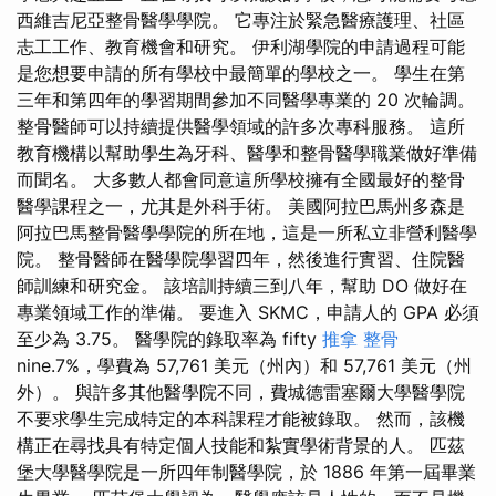
西維吉尼亞整骨醫學學院。 它專注於緊急醫療護理、社區
志工工作、教育機會和研究。 伊利湖學院的申請過程可能
是您想要申請的所有學校中最簡單的學校之一。 學生在第
三年和第四年的學習期間參加不同醫學專業的 20 次輪調。
整骨醫師可以持續提供醫學領域的許多次專科服務。 這所
教育機構以幫助學生為牙科、醫學和整骨醫學職業做好準備
而聞名。 大多數人都會同意這所學校擁有全國最好的整骨
醫學課程之一，尤其是外科手術。 美國阿拉巴馬州多森是
阿拉巴馬整骨醫學學院的所在地，這是一所私立非營利醫學
院。 整骨醫師在醫學院學習四年，然後進行實習、住院醫
師訓練和研究金。 該培訓持續三到八年，幫助 DO 做好在
專業領域工作的準備。 要進入 SKMC，申請人的 GPA 必須
至少為 3.75。 醫學院的錄取率為 fifty
推拿 整骨
nine.7%，學費為 57,761 美元（州內）和 57,761 美元（州
外）。 與許多其他醫學院不同，費城德雷塞爾大學醫學院
不要求學生完成特定的本科課程才能被錄取。 然而，該機
構正在尋找具有特定個人技能和紮實學術背景的人。 匹茲
堡大學醫學院是一所四年制醫學院，於 1886 年第一屆畢業