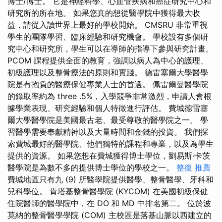
博士/博士。 它是神經科學、心血管疾病和癌症研究中心和
研究所的所在地。 如果您真的想從醫學院中獲得最大收
益，請從入讀世界上最好的學校開始。 CMSRU 非常重視
學生的團隊學習、臨床經驗和研究機會。 學校設有多個研
究中心和研究所，學生可以在導師的指導下參與研究計畫。
PCOM 課程提供全面的教育，強調以病人為中心的護理、
初級護理以及整骨療法的原則和實踐。 德雷塞爾大學醫學
院是有抱負的醫療保健專業人士的首選。 佩雷爾曼醫學院
的錄取率約為 three .5%，入學競爭非常激烈，申請人會根
據學業表現、研究經驗和個人特徵進行評估。 費城德雷塞
爾大學醫學院是美國最古老、最受尊敬的醫學院之一。 學
習醫學需要奉獻精神以及大量時間和金錢的投資。 我們探
索費城最好的醫學院、他們獨特的課程和專業，以及為學生
提供的資源。 如果您想在費城獲得博士學位，劉易斯·卡茨
醫學院是為數不多的提供博士學位的學校之一。
整復 推薦
費城地區只有九 (9) 所醫學院提供醫學、整骨醫學、牙科和
兒科學位。 肯塔基整骨醫學院 (KYCOM) 在美國初級保健
住院醫師的醫學院中，在 DO 和 MD 中排名第二。 位於波
莫納的整骨醫學學院 (COM) 主校區是落基山脈以西建立的