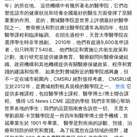
年）的所在地。 這些機構中有幾所著名的醫學院，它們在
塑造該市的健康狀況和培養全國最好的醫生方面發揮了至關
重要的作用。 是的，費城醫學院是世界上評價最好的醫學
院之一。 整骨療法和對抗療法醫學院通常為期四年，包括
醫學課程和臨床輪調。 在招生過程中，天普大學醫學院在
選擇學生時非常挑剔。 2010年，他們有超過9,600名申請
者，但只聘用了540名。 他們制定和實施公共衛生政策和
計劃、進行研究並提供健康教育。 醫療顧問向醫療保健組
織、政府機構和其他機構提供有關醫療保健政策、程序和實
踐的建議和指導。 如果您對費城附近的醫學院感興趣，但
不一定在城市範圍內，CMSRU 絕對值得考慮。 CMSRU成
立於2012年，是費城相對較具規模的醫學院之一。
整復
它
提供多種課程，包括醫學博士課程、醫學博士/博士聯合課
程。 獲得 US News LCME 認證的學校 我們非常關心幫助
世界各地的學生；我們的品質指南會告訴您一切。 天普大
學劉易斯·卡茨醫學院是一所四年制醫學博士授予機構，首
屆畢業生於 1901 年畢業。 醫學是對疾病的診斷、預後、治
療和預防的研究和實踐。 為了拓寬您在該領域的視野，建