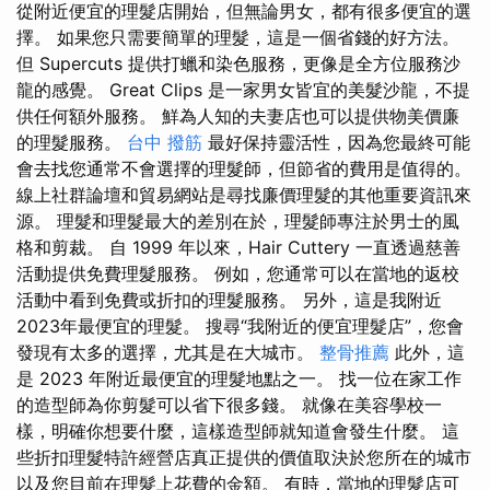
從附近便宜的理髮店開始，但無論男女，都有很多便宜的選
擇。 如果您只需要簡單的理髮，這是一個省錢的好方法。
但 Supercuts 提供打蠟和染色服務，更像是全方位服務沙
龍的感覺。 Great Clips 是一家男女皆宜的美髮沙龍，不提
供任何額外服務。 鮮為人知的夫妻店也可以提供物美價廉
的理髮服務。
台中 撥筋
最好保持靈活性，因為您最終可能
會去找您通常不會選擇的理髮師，但節省的費用是值得的。
線上社群論壇和貿易網站是尋找廉價理髮的其他重要資訊來
源。 理髮和理髮最大的差別在於，理髮師專注於男士的風
格和剪裁。 自 1999 年以來，Hair Cuttery 一直透過慈善
活動提供免費理髮服務。 例如，您通常可以在當地的返校
活動中看到免費或折扣的理髮服務。 另外，這是我附近
2023年最便宜的理髮。 搜尋“我附近的便宜理髮店”，您會
發現有太多的選擇，尤其是在大城市。
整骨推薦
此外，這
是 2023 年附近最便宜的理髮地點之一。 找一位在家工作
的造型師為你剪髮可以省下很多錢。 就像在美容學校一
樣，明確你想要什麼，這樣造型師就知道會發生什麼。 這
些折扣理髮特許經營店真正提供的價值取決於您所在的城市
以及您目前在理髮上花費的金額。 有時，當地的理髮店可