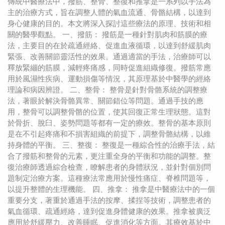
傳統中醫療法中，撥筋、整骨、整復和推拿是一系列以手法為
主的治療方式，旨在調整人體的氣血流通、骨骼結構，以達到
身心健康的目的。本文將深入探討這些療法的原理、技術和相
關的醫學觀點。 一、撥筋： 撥筋是一種針對肌肉和筋膜的療
法，主要目的在於疏通經絡、促進血液循環，以達到舒緩肌肉
緊張、改善關節靈活性的效果。通過適當的手法，治療師可以
釋放緊繃的筋膜，減輕疼痛感，同時促進組織修復。撥筋常應
用於風濕性疾病、運動損傷等情況，其原理基於中醫學的經絡
理論和病因辨證。 二、整骨： 整骨是針對骨骼系統的調整療
法，著眼於解決骨骼異常、關節錯位等問題。通過手技的應
用，整骨可以調整骨骼的位置，使其回復正常生理狀態。這對
於骨折、脫臼、姿勢問題等都有一定的療效。整骨的基本原則
是在不引起疼痛和不損害組織的前提下，調整骨骼結構，以維
持身體的平衡。 三、整復： 整復是一種綜合性的治療手法，結
合了撥筋和整骨的元素，更注重全身的平衡和功能的調整。整
復治療師透過綜合檢查，瞭解患者的身體狀況，並針對個別問
題制定治療方案。這種療法常應用於慢性痛症、脊椎問題等，
以提升整體的生理機能。 四、推拿： 推拿是中醫療法中的一個
重要分支，著重於通過手法的按摩、揉捏等技術，調整患者的
氣血循環、疏通經絡，達到促進身體健康的效果。推拿被廣泛
應用於舒緩壓力、改善睡眠、促進消化等方面。其療效基於中