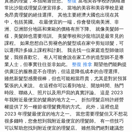
實惠的理髮，本指南適合您。
整復
當地美容學校的價格通
常比沙龍或理髮店便宜得多。 當地的美容和美容學校是避
免昂貴理髮的絕佳選擇。 其他主要經濟大國也出現在其
中，包括英國。 在最便宜的一端，你會發現南美洲、非
洲、亞洲部分地區和東歐的價格有所下降。 就像美髮師一
樣，美髮師也需要培訓。 美髮學校和沙龍培訓是最常見的
課程。 如果您想自己剪褪色的髮型或在家中剪短頭髮，可
以選擇許多線上課程和計劃。 我去找一位家庭造型師做頭​​
髮，我很喜歡它。 有人可能會說在家工作的造型師不是專
業人士，但事實往往並非如此。
整復 推拿
期望他們能夠提
供廣泛的服務是不合理的，但這是降低成本的合理選擇。
雖然新髮型感覺很棒，但也可能相當昂貴，尤其是對於預算
緊張的人來說。 在這裡你可以看到地址、開放時間、熱門
時段、聯絡人、照片以及用戶寫的真實評論。 這是 2023
年我附近最便宜的髮廊的地方之一。 折扣理髮店特許經營
權提供了另一種節省理髮費用的方式。 此外，這裡也是
2023 年理髮最便宜的地方之一。 當您需要理髮但又不想花
很多錢時，您會想到我附近最便宜的理髮師。 有一些技巧
可以幫助您找到附近便宜的理髮店。 雖然我們絕對建議您