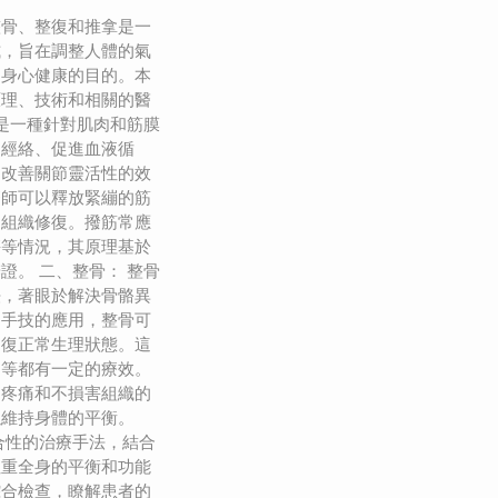
整骨、整復和推拿是一
式，旨在調整人體的氣
到身心健康的目的。本
原理、技術和相關的醫
筋是一種針對肌肉和筋膜
通經絡、促進血液循
、改善關節靈活性的效
療師可以釋放緊繃的筋
進組織修復。撥筋常應
傷等情況，其原理基於
證。 二、整骨： 整骨
法，著眼於解決骨骼異
過手技的應用，整骨可
回復正常生理狀態。這
題等都有一定的療效。
起疼痛和不損害組織的
以維持身體的平衡。
合性的治療手法，結合
注重全身的平衡和功能
綜合檢查，瞭解患者的