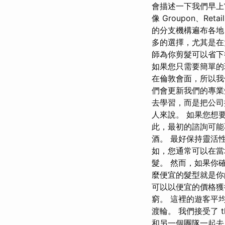
會描述一下我們早上嘗
像 Groupon、Re
的分支機構遍布各地
多的選擇，尤其是在
師為你剪髮可以省下
如果您只需要簡單的
在倫敦會面，所以我們
們會更新我們的專業
去學習，而是把公司
人來說。 如果您想
此，最初的諮詢可能
酒。 最好保持靈活
如，您通常可以在當
髮。 然而，如果你
麼便宜的髮型就是
可以以便宜的價格獲
窮。 這裡的遊客平
渡輪。 我們接受了 
和另一個團隊一起去，