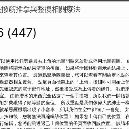
統撥筋推拿與整復相關療法
6 (447)
可以使用按鈕旁邊最右上角的地圖開關來啟動或停用地圖視圖。 
地圖將顯示在結果清單的後面。 如果將滑鼠移到顯示的結果上
來查看其位置。 透過點擊地圖圖標，您可以查看有關給定地點的
過濾器相互覆蓋。 點擊頁面標題上的「上傳」按鈕即可開始上傳
先確認您的電子郵件地址，然後接受成為上傳者的條件。 我們
宜。 由於潛水的東西完全佔據了一個手提箱，所以我們一開始就
附加費獲得了頭等艙的座位。 所以重點是我們像偉大的紳士一樣
敦希思羅機場出現了小塞車，所以我們在空中徘徊了一會兒。 
」按鈕後，您將無法再編輯該位置！ 如果您上傳自己的位置，
行編輯，您將能夠透過已上傳位置的子頁面收回該位置。 該請