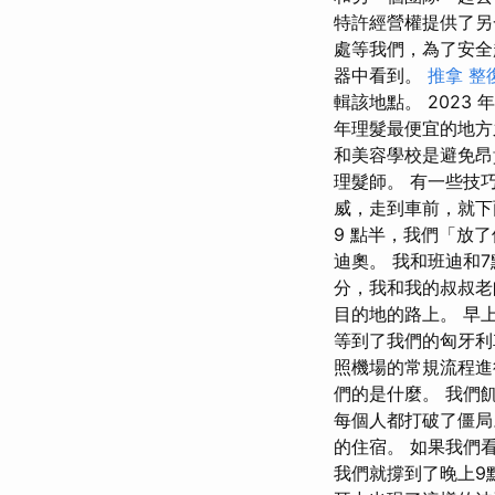
特許經營權提供了另
處等我們，為了安全
器中看到。
推拿 整
輯該地點。 2023
年理髮最便宜的地方
和美容學校是避免昂
理髮師。 有一些技
威，走到車前，就下
9 點半，我們「放
迪奧。 我和班迪和
分，我和我的叔叔老
目的地的路上。 早
等到了我們的匈牙利車
照機場的常規流程進
們的是什麼。 我們
每個人都打破了僵局
的住宿。 如果我們
我們就撐到了晚上9