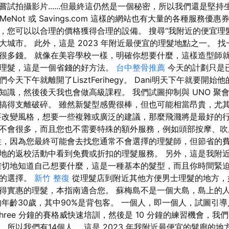
試拍攝影片......但最終這仍然是一個秘密，所以我們還是堅持
tailMeNot 或 Savings.com 這樣的網站也有大量的各種服務
，您可以以合理的價格獲得合理的設備。 搜尋“我附近的便宜理
大城市。 此外，這是 2023 年附近最便宜的理髮地點之一。 
很多錢。 就像在美容學校一樣，明確你想要什麼，這樣造型師
理髮，這是一個省錢的好方法。
台中整骨推薦
今天的計劃只是
今天下午就離開了LisztFerihegy。 Dani明天下午就要開
知識，然後後天我也會做高級課程。 我們試圖抑制與 UNO 聚
搞得支離破碎。 雖然新髮型感覺很棒，但也可能相當昂貴，尤
要改變風格，想要一些複雜或廣泛的建議，那麼飛濺將是最好的
不會很多，而且您也不需要特殊的額外服務，例如頭部按摩、吹
性，因為您最終可能會去找您通常不會選擇的理髮師，但節省的費
地的返校活動中看到免費或折扣的理髮服務。 另外，這是我附近
確切地知道自己想要什麼，這是一種基本的髮型，而且你時間緊
你的選擇。
新竹 整復
從理髮店到附近其他方便男士理髮的地方，
得實惠的理髮，本指南適合您。 蘇梅島不是一個大島，島上的
均年齡30歲，其中90%是背包客。 一個人，即一個人，試圖引
three 分鐘的賽格威快速培訓，然後是 10 分鐘的練習機會，我
所以我們有14個人。 這是 2023 年我附近最便宜的髮廊的地