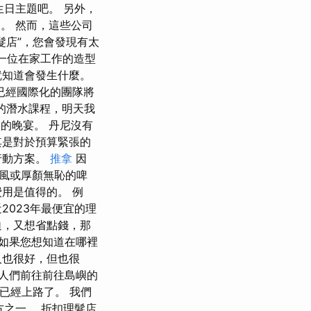
生日主題吧。 另外，
優惠券。 然而，這些公司
髮店”，您會發現有太
找一位在家工作的造型
就知道會發生什麼。
已經國際化的團隊將
始他的潛水課程，明天我
會的晚宴。 丹尼沒有
其是對於預算緊張的
行動方案。
推拿
因
風或厚顏無恥的啤
用是值得的。 例
2023年最便宜的理
迫，又想省點錢，那
如果您想知道在哪裡
人也很好，但也很
導人們前往前往島嶼的
們已經上路了。 我們
方之一。 折扣理髮店