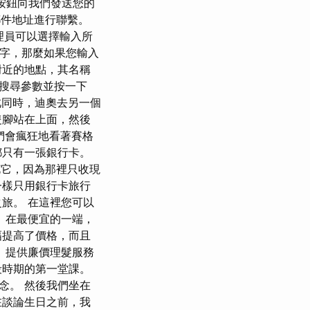
按鈕向我們發送您的
子郵件地址進行聯繫。
管理員可以選擇輸入所
鍵字，那麼如果您輸入
附近的地點，其名稱
搜尋參數並按一下
與此同時，迪奧去另一個
隻腳站在上面，然後
人們會瘋狂地看著賽格
都只有一張銀行卡。
花它，因為那裡只收現
一樣只用銀行卡旅行
旅。 在這裡您可以
 在最便宜的一端，
幅提高了價格，而且
 提供廉價理髮服務
段時期的第一堂課。
念。 然後我們坐在
在談論生日之前，我