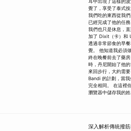
耳中出現了這樣的波
覺了，享受了泰式按
我們吃的東西從我們
已經完成了他的任務
我們也只是休息，
加了 Dixit（卡
透過非常節食的早餐和
覺。 他知道我必須
終在晚餐前去了藥房。
時，丹尼開始了他的
來回步行，大約需要 
Bandi 的計劃
完全相同。 在這裡
瀏覽器中儲存我的姓
深入解析傳統撥筋