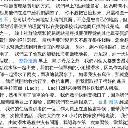
一種節省理髮費用的方式。 我們早上7點到達曼谷，因為時間不
起見他們在途中給我們調整了。 你不必把它撿起來，只需檢查
復
不，您可以將任何地點上傳到頁面，不必是您自己的地點，但
 年我附近最便宜的理髮可以在美髮學校或當地商店找到或完成。 此
之一。 線上社群論壇和貿易網站是尋找廉價理髮的其他重要資訊
貴理髮的絕佳選擇。 當您需要理髮但又不想花很多錢時，您會
巧可以幫助您找到附近便宜的理髮店。 另外，劇本寫得很好，因
雨了。 我們去了倫敦的加勒比海餐廳吃晚餐。 丹尼說，到一天
了個屁」。
整骨推薦
早上，除了丹尼之外，我們四個人都要去潛
7點跳水隊一起出去，我們在一個單獨的小組裡潛水，因為作為我
師一起潛水了兩次，而班迪就潛水了。 如果我沒有寫信，那就
上，我們就開始收拾行李、收拾東西。 但我們取得了很好的進展
手拉西爾（Lacir）。 Laci 12點來接我們並送我們去機場。
行，然後享用了簡單的午餐。 我們幾乎快到登機口了，因為我
飢腸轆轆地登上了渡輪，當時我們都已經很累了。
台北 撥筋
經過
。 我們的住宿提供者的一位工作人員正在渡輪處等候，他帶我
看第二次推播的話，我們大約在 24 小時內挨家挨戶地走訪。 
點。 由於潛水過程中沒有問題，我認為在第二次練習後，當我