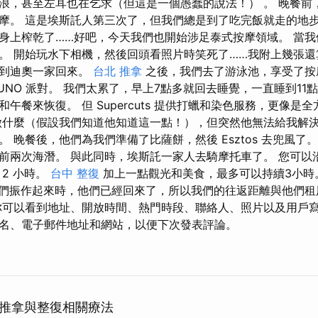
浪，甚至左耳也在乞求（但這是一個愚蠢的說法！） 。 晚餐前
摩。 這是埃斯託人第三次了，但我們總是到了吃完飯就走的地
身上榨乾了……好吧，今天我們也開始涉足泰式按摩領域。 當
。 開始玩水下相機，然後回頭看照片時笑死了……我附上幾張還
直到迪奧一家回來。
台北 推拿
之後，我們去了游泳池，享受了按
）和 UNO 派對。 我們太累了，早上7點多就回去睡覺，一直睡到11
午餐來恢復。 但 Supercuts 提供打蠟和染色服務，更像是
做什麼（假設我們知道他知道這一點！），但突然他無法給我解
 晚餐後，他們為我們準備了比薩餅，然後 Esztos 去兜風了
前兩次海潛。 與此同時，埃斯託一家人去騎摩托車了。 您可以
2 小時。
台中 整復
加上一點觀光和美食，最多可以持續3小時
，當我們振作起來時，他們已經回來了，所以我們的往返距離與他們
你可以看到地址、開放時間、熱門時段、聯絡人、照片以及用戶寫
名、電子郵件地址和網站，以便下次發表評論。
推拿與整復相關療法