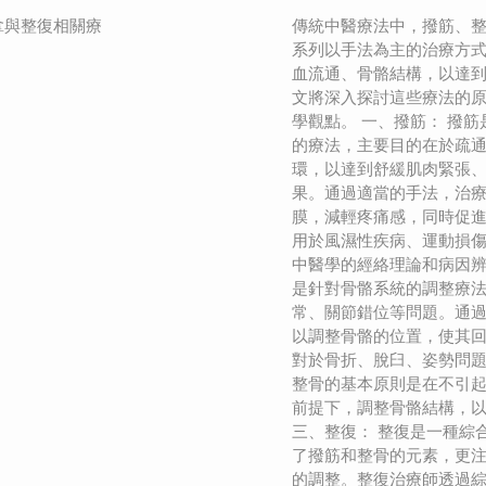
拿與整復相關療
傳統中醫療法中，撥筋、
系列以手法為主的治療方
血流通、骨骼結構，以達
文將深入探討這些療法的
學觀點。 一、撥筋： 撥
的療法，主要目的在於疏
環，以達到舒緩肌肉緊張
果。通過適當的手法，治
膜，減輕疼痛感，同時促
用於風濕性疾病、運動損
中醫學的經絡理論和病因辨
是針對骨骼系統的調整療
常、關節錯位等問題。通
以調整骨骼的位置，使其
對於骨折、脫臼、姿勢問
整骨的基本原則是在不引
前提下，調整骨骼結構，
三、整復： 整復是一種綜
了撥筋和整骨的元素，更
的調整。整復治療師透過