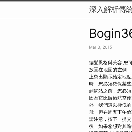
深入解析傳
Bogin3
Mar 3, 2015
編髮風格與美容 您
放置在地圖的左側，
上突出顯示給定地點
時，您必須確保某些
到網站之前，您必須
因為它比廉價航空便
外，我們還以極低的
飛，但在周五下午倫
請注意，按下「提交
後，如果您想對其進