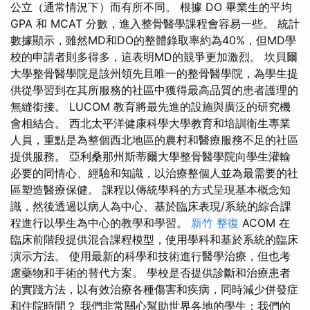
公立（通常情況下）而有所不同。 根據 DO 畢業生的平均
GPA 和 MCAT 分數，進入整骨醫學課程會容易一些。 統計
數據顯示，雖然MD和DO的整體錄取率約為40%，但MD學
校的申請者則多得多，這表明MD的競爭更加激烈。 坎貝爾
大學整骨醫學院是該州領先且唯一的整骨醫學院，為學生提
供從學習到在其所服務的社區中獲得最高品質的患者護理的
無縫銜接。 LUCOM 教育將最先進的設施與廣泛的研究機
會相結合。 西北太平洋健康科學大學教育和培訓衛生專業
人員，重點是為整個西北地區的農村和醫療服務不足的社區
提供服務。 亞利桑那州斯蒂爾大學整骨醫學院向學生灌輸
必要的同情心、經驗和知識，以治療整個人並為最需要的社
區塑造醫療保健。 課程以傳統學科的方式呈現基本概念知
識，然後透過以病人為中心、基於臨床表現/系統的綜合課
程進行以學生為中心的教學和學習。
新竹 整復
ACOM 在
臨床前階段提供混合課程模型，使用學科和基於系統的臨床
演示方法。 使用最新的科學和技術進行醫學治療，但也考
慮藥物和手術的替代方案。 學校是否提供診斷和治療患者
的實踐方法，以有效治療各種傷害和疾病，同時減少併發症
和住院時間？ 我們非常關心幫助世界各地的學生；我們的