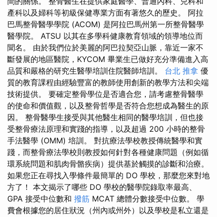
間的關係。 整骨醫生在提供家庭醫學、普通內科、兒科和
產科以及婦科等初級保健專業方面有著悠久的歷史。 阿拉
巴馬整骨醫學學院 (ACOM) 是阿拉巴馬州第一所整骨醫學
醫學院。 ATSU 以其在多學科健康教育領域的領導地位而
聞名。 由於我們位於美麗的阿巴拉契亞山脈，靠近一家不
斷發展的地區醫院，KYCOM 畢業生已做好充分準備進入高
品質和嚴格的研究生醫學培訓住院醫師培訓。
台北 推拿
優
質的教育課程由經驗豐富的教師使用創新的教學方法和尖端
技術提供。 要確定整骨學位是否適合您，請考慮整骨醫學
的使命和價值觀，以及整骨哲學是否符合您想成為醫生的原
因。 整骨醫學生接受與其他醫生相同的醫學培訓，但也接
受整骨療法原理和實踐的指導，以及超過 200 小時的整骨
手法醫學 (OMM) 培訓。 對抗療法學校教授傳統醫學和實
踐，而整骨療法學校則教授如何針對各種健康問題（例如循
環系統問題和肌肉骨骼疾病）提供基於觸摸的診斷和治療。
如果您正在尋找入學條件最簡單的 DO 學校，那麼您來對地
方了！ 本文揭示了哪些 DO 學校的醫學院錄取率最高、
GPA 接受中位數和
撥筋
MCAT 總體分數接受中位數。 學
費會根據您的居住狀況（州內或州外）以及學校是私立還是