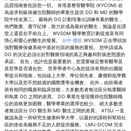
品質指南會告訴您一切。 肯塔基整骨醫學院 (KYCOM) 在
為追求初級保健住院醫師的畢業生提供 DO 和 MD 的醫學
院中排名第二。 嚴格的 DO 計劃培養出訓練有素的醫生，
他們敬業、遵守紀律，致力於成為最好的醫生，無論是在課
堂上還是在手術台上。 WVSOM 醫學教育計劃促進富有同
情心和愛心的醫生的發展。
台中 撥筋
WVSOM 正在帶頭加
強對醫療保健系統中基於社區的服務的重視。 您申請成為
DO 的決定必須出於對醫療領域的真正興趣和對病患照護的
承諾。 首先，也許也是最重要的，您需要確定整骨醫學及
其哲學是否適合您。 世界學者中心為您提供有用的出國留
學提示和指南，包括線上大學、學位領先者、廉價和低學費
大學以及您不想錯過的國際獎學金機會。 此外，由於兩者
俱有相同的職責和臨床技能，大多數患者無法區分執業醫師
和執業 DO 之間的差異。 DO 畢業生發現獲得住院醫師職
位的資格更加困難，醫學專業的選擇也較少。 絕大多數患
者無法區分 DO 醫生和 MD 醫生之間的差異。 ATSU 一直
被認為是一所研究生健康科學大學，以最好的課程和幫助社
區的使命為服務不足的人群提供服務。 LMU-DCOM 完全