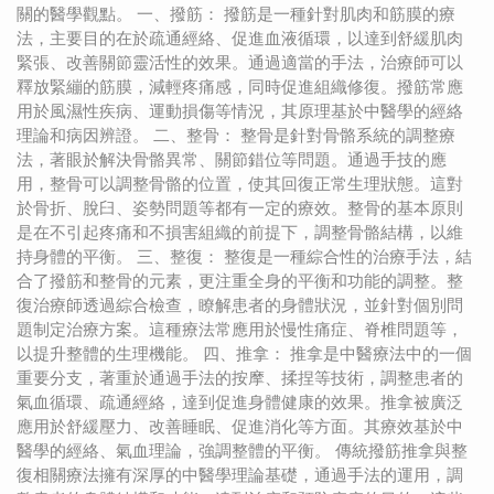
關的醫學觀點。 一、撥筋： 撥筋是一種針對肌肉和筋膜的療
法，主要目的在於疏通經絡、促進血液循環，以達到舒緩肌肉
緊張、改善關節靈活性的效果。通過適當的手法，治療師可以
釋放緊繃的筋膜，減輕疼痛感，同時促進組織修復。撥筋常應
用於風濕性疾病、運動損傷等情況，其原理基於中醫學的經絡
理論和病因辨證。 二、整骨： 整骨是針對骨骼系統的調整療
法，著眼於解決骨骼異常、關節錯位等問題。通過手技的應
用，整骨可以調整骨骼的位置，使其回復正常生理狀態。這對
於骨折、脫臼、姿勢問題等都有一定的療效。整骨的基本原則
是在不引起疼痛和不損害組織的前提下，調整骨骼結構，以維
持身體的平衡。 三、整復： 整復是一種綜合性的治療手法，結
合了撥筋和整骨的元素，更注重全身的平衡和功能的調整。整
復治療師透過綜合檢查，瞭解患者的身體狀況，並針對個別問
題制定治療方案。這種療法常應用於慢性痛症、脊椎問題等，
以提升整體的生理機能。 四、推拿： 推拿是中醫療法中的一個
重要分支，著重於通過手法的按摩、揉捏等技術，調整患者的
氣血循環、疏通經絡，達到促進身體健康的效果。推拿被廣泛
應用於舒緩壓力、改善睡眠、促進消化等方面。其療效基於中
醫學的經絡、氣血理論，強調整體的平衡。 傳統撥筋推拿與整
復相關療法擁有深厚的中醫學理論基礎，通過手法的運用，調