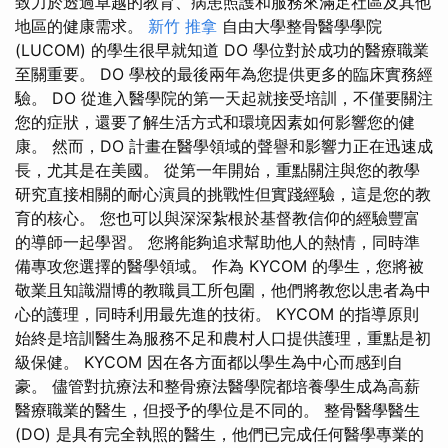
致力於透過卓越的教育、病患照護和服務來滿足社區及其他
地區的健康需求。
新竹 推拿
自由大學整骨醫學學院
(LUCOM) 的學生很早就知道 DO 學位對於成功的醫療職業
至關重要。 DO 學校的最後兩年為您提供更多的臨床實務經
驗。 DO 從進入醫學院的第一天起就接受培訓，不僅要關注
您的症狀，還要了解生活方式和環境因素如何影響您的健
康。 然而，DO 計畫在醫學領域的聲譽和影響力正在迅速成
長，尤其是在美國。 從第一年開始，重點關注與您的教學
研究直接相關的耐心演員的挑戰性但實踐經驗，這是您的教
育的核心。 您也可以與深深紮根於基督教信仰的經驗豐富
的導師一起學習。 您將能夠追求幫助他人的熱情，同時準
備專攻您選擇的醫學領域。 作為 KYCOM 的學生，您將被
敬業且知識淵博的教職員工所包圍，他們將教您以患者為中
心的護理，同時利用最先進的技術。 KYCOM 的指導原則
始終是培訓醫生為服務不足和農村人口提供護理，重點是初
級保健。 KYCOM 因在各方面都以學生為中心而感到自
豪。 儘管對抗療法和整骨療法醫學院都培養學生成為高薪
醫療職業的醫生，但授予的學位是不同的。 整骨醫學醫生
(DO) 是具有完全執照的醫生，他們已完成任何醫學專業的