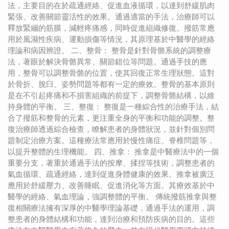
法，主要目的在於疏通經絡、促進血液循環，以達到舒緩肌肉
緊張、改善關節靈活性的效果。通過適當的手法，治療師可以
釋放緊繃的筋膜，減輕疼痛感，同時促進組織修復。撥筋常應
用於風濕性疾病、運動損傷等情況，其原理基於中醫學的經絡
理論和病因辨證。 二、整骨： 整骨是針對骨骼系統的調整療
法，著眼於解決骨骼異常、關節錯位等問題。通過手技的應
用，整骨可以調整骨骼的位置，使其回復正常生理狀態。這對
於骨折、脫臼、姿勢問題等都有一定的療效。整骨的基本原則
是在不引起疼痛和不損害組織的前提下，調整骨骼結構，以維
持身體的平衡。 三、整復： 整復是一種綜合性的治療手法，結
合了撥筋和整骨的元素，更注重全身的平衡和功能的調整。整
復治療師透過綜合檢查，瞭解患者的身體狀況，並針對個別問
題制定治療方案。這種療法常應用於慢性痛症、脊椎問題等，
以提升整體的生理機能。 四、推拿： 推拿是中醫療法中的一個
重要分支，著重於通過手法的按摩、揉捏等技術，調整患者的
氣血循環、疏通經絡，達到促進身體健康的效果。推拿被廣泛
應用於舒緩壓力、改善睡眠、促進消化等方面。其療效基於中
醫學的經絡、氣血理論，強調整體的平衡。 傳統撥筋推拿與整
復相關療法擁有深厚的中醫學理論基礎，通過手法的運用，調
整患者的身體結構和功能，達到治療和預防疾病的目的。這些