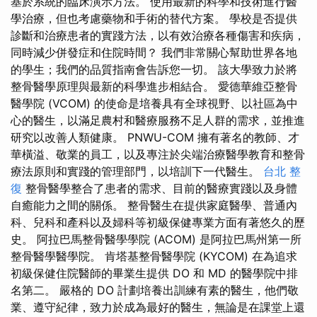
基於系統的臨床演示方法。 使用最新的科學和技術進行醫
學治療，但也考慮藥物和手術的替代方案。 學校是否提供
診斷和治療患者的實踐方法，以有效治療各種傷害和疾病，
同時減少併發症和住院時間？ 我們非常關心幫助世界各地
的學生；我們的品質指南會告訴您一切。 該大學致力於將
整骨醫學原理與最新的科學進步相結合。 愛德華維亞整骨
醫學院 (VCOM) 的使命是培養具有全球視野、以社區為中
心的醫生，以滿足農村和醫療服務不足人群的需求，並推進
研究以改善人類健康。 PNWU-COM 擁有著名的教師、才
華橫溢、敬業的員工，以及專注於尖端治療醫學教育和整骨
療法原則和實踐的管理部門，以培訓下一代醫生。
台北 整
復
整骨醫學整合了患者的需求、目前的醫療實踐以及身體
自癒能力之間的關係。 整骨醫生在提供家庭醫學、普通內
科、兒科和產科以及婦科等初級保健專業方面有著悠久的歷
史。 阿拉巴馬整骨醫學學院 (ACOM) 是阿拉巴馬州第一所
整骨醫學醫學院。 肯塔基整骨醫學院 (KYCOM) 在為追求
初級保健住院醫師的畢業生提供 DO 和 MD 的醫學院中排
名第二。 嚴格的 DO 計劃培養出訓練有素的醫生，他們敬
業、遵守紀律，致力於成為最好的醫生，無論是在課堂上還