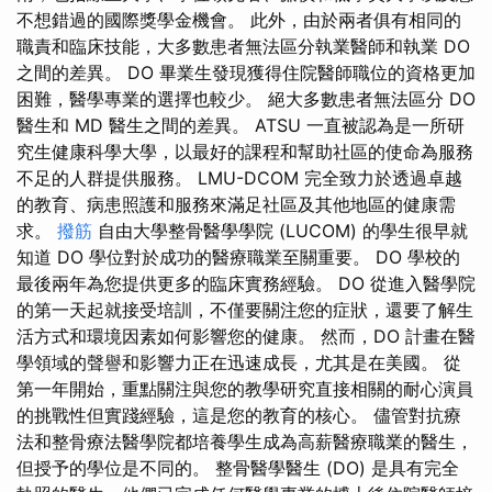
不想錯過的國際獎學金機會。 此外，由於兩者俱有相同的
職責和臨床技能，大多數患者無法區分執業醫師和執業 DO
之間的差異。 DO 畢業生發現獲得住院醫師職位的資格更加
困難，醫學專業的選擇也較少。 絕大多數患者無法區分 DO
醫生和 MD 醫生之間的差異。 ATSU 一直被認為是一所研
究生健康科學大學，以最好的課程和幫助社區的使命為服務
不足的人群提供服務。 LMU-DCOM 完全致力於透過卓越
的教育、病患照護和服務來滿足社區及其他地區的健康需
求。
撥筋
自由大學整骨醫學學院 (LUCOM) 的學生很早就
知道 DO 學位對於成功的醫療職業至關重要。 DO 學校的
最後兩年為您提供更多的臨床實務經驗。 DO 從進入醫學院
的第一天起就接受培訓，不僅要關注您的症狀，還要了解生
活方式和環境因素如何影響您的健康。 然而，DO 計畫在醫
學領域的聲譽和影響力正在迅速成長，尤其是在美國。 從
第一年開始，重點關注與您的教學研究直接相關的耐心演員
的挑戰性但實踐經驗，這是您的教育的核心。 儘管對抗療
法和整骨療法醫學院都培養學生成為高薪醫療職業的醫生，
但授予的學位是不同的。 整骨醫學醫生 (DO) 是具有完全