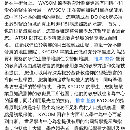
是在手術台上。 WVSOM 醫學教育計劃促進富有同情心和
愛心的醫生的發展。 WVSOM 正在帶頭加強對醫療保健系
統中基於社區的服務的重視。 您申請成為 DO 的決定必須
出於對醫療領域的真正興趣和對病患照護的承諾。 首先，
也許也是最重要的，您需要確定整骨醫學及其哲學是否適合
您。 ATSU 以其在多學科健康教育領域的領導地位而聞
名。 由於我們位於美麗的阿巴拉契亞山脈，靠近一家不斷
發展的地區醫院，KYCOM 畢業生已做好充分準備進入高品
質和嚴格的研究生醫學培訓住院醫師培訓。
推拿 整骨
優質
的教育課程由經驗豐富的教師使用創新的教學方法和尖端技
術提供。 您也可以與深深紮根於基督教信仰的經驗豐富的
導師一起學習。 您將能夠追求幫助他人的熱情，同時準備
專攻您選擇的醫學領域。 作為 KYCOM 的學生，您將被敬
業且知識淵博的教職員工所包圍，他們將教您以患者為中心
的護理，同時利用最先進的技術。
推拿 整復
KYCOM 的指
導原則始終是培訓醫生為服務不足和農村人口提供護理，重
點是初級保健。 KYCOM 因在各方面都以學生為中心而感
到自豪。 世界學者中心為您提供有用的出國留學提示和指
南，包括線上大學、學位領先者、廉價和低學費大學以及您