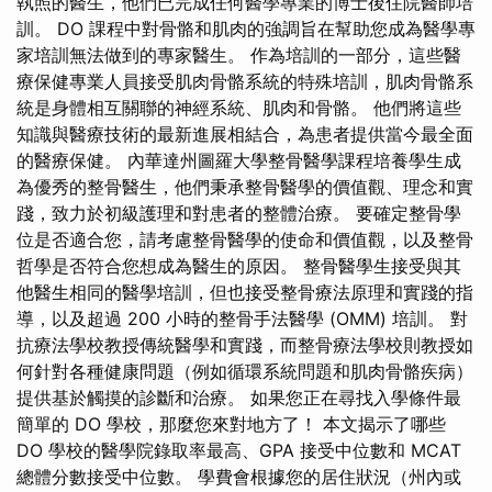
執照的醫生，他們已完成任何醫學專業的博士後住院醫師培
訓。 DO 課程中對骨骼和肌肉的強調旨在幫助您成為醫學專
家培訓無法做到的專家醫生。 作為培訓的一部分，這些醫
療保健專業人員接受肌肉骨骼系統的特殊培訓，肌肉骨骼系
統是身體相互關聯的神經系統、肌肉和骨骼。 他們將這些
知識與醫療技術的最新進展相結合，為患者提供當今最全面
的醫療保健。 內華達州圖羅大學整骨醫學課程培養學生成
為優秀的整骨醫生，他們秉承整骨醫學的價值觀、理念和實
踐，致力於初級護理和對患者的整體治療。 要確定整骨學
位是否適合您，請考慮整骨醫學的使命和價值觀，以及整骨
哲學是否符合您想成為醫生的原因。 整骨醫學生接受與其
他醫生相同的醫學培訓，但也接受整骨療法原理和實踐的指
導，以及超過 200 小時的整骨手法醫學 (OMM) 培訓。 對
抗療法學校教授傳統醫學和實踐，而整骨療法學校則教授如
何針對各種健康問題（例如循環系統問題和肌肉骨骼疾病）
提供基於觸摸的診斷和治療。 如果您正在尋找入學條件最
簡單的 DO 學校，那麼您來對地方了！ 本文揭示了哪些
DO 學校的醫學院錄取率最高、GPA 接受中位數和 MCAT
總體分數接受中位數。 學費會根據您的居住狀況（州內或