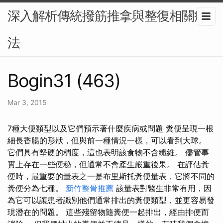
深入解析傳統撥筋推拿與整復相關療
法
Bogin31 (463)
Mar 3, 2015
7種大便類型以及它們預示著什麼疾病或問題 糞便呈現一根
細長香腸的形狀，但與前一種情況一樣，可以看到大球。
它們具有堅硬的稠度，這也表明該食物不含纖維。 儘管事
實上存在一些便秘，但通常不會產生嚴重後果。 在評估糞
便時，最重要的量表之一是布里斯托糞便量表，它將不同的
糞便分為七種。
新竹整骨推薦
該量表對醫生非常有用，因
為它可以讓患者識別他們通常排出的糞便類型，並更容易發
現潛在的問題。 這些殘留物隨糞便一起排出，經由排便而