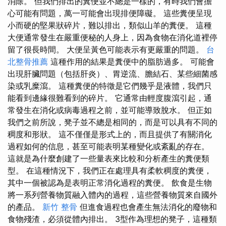
消除。 但我們排出的糞便並不總是一樣的，有時我們會擔
心可能有問題，萬一可能會出現排便障礙。 這些糞便呈現
小而硬的堅果狀碎片，難以排出，類似山羊的糞便。 這種
大便通常發生在嚴重便秘的人身上，因為食物在消化道裡停
留了很長時間。 大便呈黃色可能表示有更嚴重的問題。
台
北整骨推薦
這種作用的結果是糞便中的脂肪過多。 可能會
出現肝臟問題（包括肝炎）、胃逆流、膽結石、某些細菌感
染或乳糜瀉。 這種糞便的特徵是它們幾乎是液體，我們只
能看到邊緣很難看到的碎片。 它通常由輕度腹瀉引起，通
常發生在消化或病毒過程之前，並可能導致脫水。 但正如
我們之前所說，凳子並不總是相同的，而是可以具有不同的
稠度和形狀。 這不僅僅是形式上的，而且提供了有關消化
過程如何的信息，甚至可能表明某種變化或紊亂的存在。
這就是為什麼創建了一些量表來比較和分析產生的糞便類
型。 在這種情況下，我們正在處理具有柔軟稠度的糞便，
其中一個被認為是表明正常消化過程的糞便。 飲食是生物
將一系列營養物質融入體內的過程，這些營養物質來自國外
的產品。
新竹 整骨
但進食過程也會產生無法消化的廢物和
食物殘渣，必須從體內排出。 3型作為理想的凳子，這種類