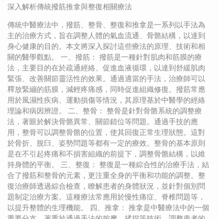
深入解析傳統撥筋推拿與整復相關療法
傳統中醫療法中，撥筋、整骨、整復和推拿是一系列以手法為
主的治療方式，旨在調整人體的氣血流通、骨骼結構，以達到
身心健康的目的。本文將深入探討這些療法的原理、技術和相
關的醫學觀點。 一、撥筋： 撥筋是一種針對肌肉和筋膜的療
法，主要目的在於疏通經絡、促進血液循環，以達到舒緩肌肉
緊張、改善關節靈活性的效果。通過適當的手法，治療師可以
釋放緊繃的筋膜，減輕疼痛感，同時促進組織修復。撥筋常應
用於風濕性疾病、運動損傷等情況，其原理基於中醫學的經絡
理論和病因辨證。 二、整骨： 整骨是針對骨骼系統的調整療
法，著眼於解決骨骼異常、關節錯位等問題。通過手技的應
用，整骨可以調整骨骼的位置，使其回復正常生理狀態。這對
於骨折、脫臼、姿勢問題等都有一定的療效。整骨的基本原則
是在不引起疼痛和不損害組織的前提下，調整骨骼結構，以維
持身體的平衡。 三、整復： 整復是一種綜合性的治療手法，結
合了撥筋和整骨的元素，更注重全身的平衡和功能的調整。整
復治療師透過綜合檢查，瞭解患者的身體狀況，並針對個別問
題制定治療方案。這種療法常應用於慢性痛症、脊椎問題等，
以提升整體的生理機能。 四、推拿： 推拿是中醫療法中的一個
重要分支，著重於通過手法的按摩、揉捏等技術，調整患者的