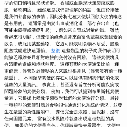
型的切口獨特且形狀光滑。 香腸或血腸形狀無裂痕或膨
脹，鬆軟稠度。 雖然這是我們都理解的術語，但由於排便
是我們都會做的事情，因此分析七種大便以回顧大便的概念
是有用的。 這通常是由於出血或消化道上部存在出血（也
可能由癌症或潰瘍引起），例如來自胃或過量的鐵。 雖然
看起來很明顯，但糞便的綠色通常來自富含蔬菜或葉綠素的
飲食，或服用某些藥物。 它還可能表明食物不耐受、膽囊
阻塞或腸道快速運輸。
整復
這些類型的椅子向我們表明可
能缺乏纖維並且相對較快的交付沒有困難。 這些糞便塊具
有清晰的邊緣和糊狀稠度。 這種類型的大便通常比前一種
更健康，儘管對於便秘的人來說也很常見（儘管沒有前一種
嚴重）。 不同類型糞便的存在可以提供有關我們的消化或
健康的大量資訊。 事實上，甚至還有旨在分析可能疾病或
問題跡象的糞便分類。 例如，我們可以提到布里斯托糞便
量表，它根據七種糞便類型對我們的糞便進行分類。 最後
一種類型的糞便對應於食物很快通過消化系統的情況，並發
生在嚴重的急性腹瀉中。 糞便完全是液體，呈泥狀，沒有
任何固體元素。 當有脫水風險時就會出現這種類型的糞
便。 如果你的大便呈白色，你應該盡快去看醫生。 大便中