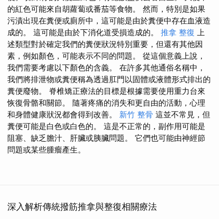
的紅色可能來自胡蘿蔔或番茄等食物。 然而，特別是如果
污漬出現在糞便或廁所中，這可能是由於糞便中存在血液造
成的。 這可能是由於下消化道受損造成的。
推拿 整復
上
述類型對於確定我們的糞便狀況特別重要，但還有其他因
素，例如顏色，可能表示不同的問題。 從這個意義上說，
我們需要考慮以下顏色的含義。 在許多其他通俗名稱中，
我們將排泄物或糞便稱為透過肛門以固體或液體形式排出的
糞便廢物。 脊椎矯正療法的目標是根據需要使用重力台來
恢復骨骼和關節。 隨著疼痛的消失和更自由的活動，心理
和身體健康狀況都會得到改善。
新竹 整骨
這並不常見，但
糞便可能是白色或白色的。 這是不正常的，副作用可能是
阻塞、缺乏膽汁、肝臟或胰臟問題。 它們也可能由神經節
問題或某些腫瘤產生。
深入解析傳統撥筋推拿與整復相關療法