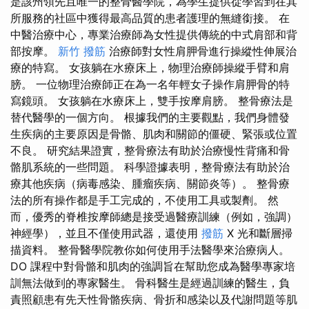
是該州領先且唯一的整骨醫學院，為學生提供從學習到在其
所服務的社區中獲得最高品質的患者護理的無縫銜接。 在
中醫治療中心，專業治療師為女性提供傳統的中式肩部和背
部按摩。
新竹 撥筋
治療師對女性肩胛骨進行操縱性伸展治
療的特寫。 女孩躺在水療床上，物理治療師操縱手臂和肩
膀。 一位物理治療師正在為一名年輕女子操作肩胛骨的特
寫鏡頭。 女孩躺在水療床上，雙手按摩肩膀。 整骨療法是
替代醫學的一個方向。 根據我們的主要觀點，我們身體發
生疾病的主要原因是骨骼、肌肉和關節的僵硬、緊張或位置
不良。 研究結果證實，整骨療法有助於治療慢性背痛和骨
骼肌系統的一些問題。 科學證據表明，整骨療法有助於治
療其他疾病（病毒感染、腫瘤疾病、關節炎等）。 整骨療
法的所有操作都是手工完成的，不使用工具或製劑。 然
而，優秀的脊椎按摩師總是接受過醫療訓練（例如，強調）
神經學），並且不僅使用武器，還使用
撥筋
X 光和斷層掃
描資料。 整骨醫學院教你如何使用手法醫學來治療病人。
DO 課程中對骨骼和肌肉的強調旨在幫助您成為醫學專家培
訓無法做到的專家醫生。 骨科醫生是經過訓練的醫生，負
責照顧患有先天性骨骼疾病、骨折和感染以及代謝問題等肌