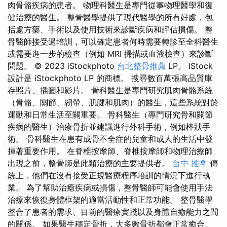
肉骨骼疾病的患者。 物理科醫生是專門從事物理醫學和復
健治療的醫生。 整骨醫學提供了現代醫學的所有好處，包
括處方藥、手術以及使用技術來診斷疾病和評估損傷。 整
骨醫師接受過培訓，可以確定患者何時需要轉診至全科醫生
或需要進一步的檢查（例如 MRI 掃描或血液檢查）來診斷
問題。 © 2023 iStockphoto
台北整骨推薦
LP。 IStock
設計是 iStockphoto LP 的商標。 搜尋數百萬張高品質庫
存照片、插圖和影片。 骨科醫生是專門研究肌肉骨骼系統
（骨骼、關節、韌帶、肌腱和肌肉）的醫生，這些系統對於
運動和日常生活至關重要。 骨科醫生（專門研究骨和關節
疾病的醫生）治療骨折並建議進行外科手術，例如棒狀手
術。 骨科醫生在患有成骨不全症的兒童和成人的生活中發
揮著重要作用。 在脊椎按摩師、脊椎按摩師和物理治療師
出現之前，整骨師是此類治療的主要提供者。
台中 推拿
傳
統上，他們在沒有接受正規醫療程序培訓的情況下進行執
業。 為了幫助治癒疾病或損傷，整骨醫師可能會使用手法
治療來恢復身體框架的適當活動性和正常功能。 整骨醫學
整合了患者的需求、目前的醫療實踐以及身體自癒能力之間
的關係。 如果醫生穩定骨折，大多數骨折都會正常癒合。