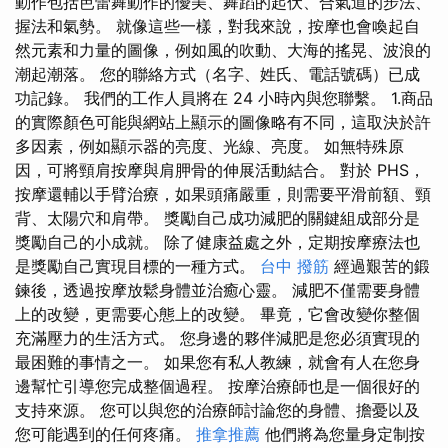
動作包括芭蕾舞動作的優美、舞蹈的起伏、合氣道的步法、
握法和氣勢。 就像這些一樣，對我來說，按摩也會喚起自
然元素和力量的圖像，例如風的吹動、大海的搖晃、波浪的
潮起潮落。 您的聯絡方式（名字、姓氏、電話號碼）已成
功記錄。 我們的工作人員將在 24 小時內與您聯繫。 1.商品
的實際顏色可能與網站上顯示的圖像略有不同，這取決於許
多因素，例如顯示器的亮度、光線、亮度。 如無特殊原
因，可將頸肩按摩與肩胛骨的伸展活動結合。 對於 PHS，
按摩還輔以手臂治療，如果頭痛嚴重，則需要平滑前額、頸
背、太陽穴和肩帶。 獎勵自己成功減肥的關鍵組成部分是
獎勵自己的小成就。 除了健康益處之外，定期按摩療法也
是獎勵自己實現目標的一種方式。
台中 撥筋
經過艱苦的鍛
鍊後，透過按摩放鬆身體並治癒心靈。 減肥不僅需要身體
上的改變，更需要心態上的改變。 畢竟，它會改變你整個
充滿壓力的生活方式。 您身邊的夥伴減肥是您必須實現的
最困難的事情之一。 如果您有私人教練，就會有人在您身
邊幫忙引導您完成整個過程。 按摩治療師也是一個很好的
支持來源。 您可以與您的治療師討論您的身體、擔憂以及
您可能遇到的任何疼痛。
推拿推薦
他們將為您量身定制按