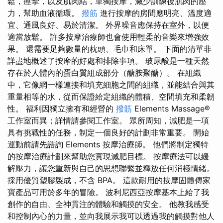
鬆，痙攣，以及肌肉結，單獨按摩，減少訓練後肌肉的壓
力，幫助血液循環。
撥筋
進行按摩的房間應明亮、溫度適
宜、通風良好、易於清潔。 外界噪音應保持在室外，以便
適當放鬆。 許多按摩治療師也會使用輕柔的音樂來增強效
果。 還需要足夠數量的枕頭、毛巾和床單。 下面的清單非
詳盡地概述了按摩的好處和排除事項。 玻尿酸是一種天然
存在於人體內的蛋白質組成部分（醣胺聚醣）。 在組織
中，它像網一樣連接和填充細胞之間的組織，並能結合與其
重量相等的水，從而保證給定組織的體積、空間填充和柔韌
性。 福利因獨立擁有和經營的
撥筋
Elements Massage®
工作室而異；詳情請參閱工作室。 眾所周知，減肥是一項
具有挑戰性的任務，制定一個良好的計劃非常重要。 開始
運動前請先諮詢 Elements 按摩治療師。 他們將制定獨特
的按摩治療計劃來幫助您實現減肥目標。 按摩療法可以緩
解壓力，讓您重新與自己的思想聯繫並釋放任何消極情緒。
採用優質塑膠製成，不含 BPA。 這款耐用的按摩固體傳家
寶產品可用於多年的冒險。 波利尼西亞按摩基本上給了我
創作的自由、全神貫注的體驗和觸摸的安全。 他教我感受
和控制內心的力量，並向我展示我可以透過我的觸摸對他人