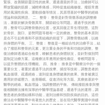
緊張、改善關節靈活性的效果。通過適當的手法，治療師可以
釋放緊繃的筋膜，減輕疼痛感，同時促進組織修復。撥筋常應
用於風濕性疾病、運動損傷等情況，其原理基於中醫學的經絡
理論和病因辨證。 二、整骨： 整骨是針對骨骼系統的調整療
法，著眼於解決骨骼異常、關節錯位等問題。通過手技的應
用，整骨可以調整骨骼的位置，使其回復正常生理狀態。這對
於骨折、脫臼、姿勢問題等都有一定的療效。整骨的基本原則
是在不引起疼痛和不損害組織的前提下，調整骨骼結構，以維
持身體的平衡。 三、整復： 整復是一種綜合性的治療手法，結
合了撥筋和整骨的元素，更注重全身的平衡和功能的調整。整
復治療師透過綜合檢查，瞭解患者的身體狀況，並針對個別問
題制定治療方案。這種療法常應用於慢性痛症、脊椎問題等，
以提升整體的生理機能。 四、推拿： 推拿是中醫療法中的一個
重要分支，著重於通過手法的按摩、揉捏等技術，調整患者的
氣血循環、疏通經絡，達到促進身體健康的效果。推拿被廣泛
應用於舒緩壓力、改善睡眠、促進消化等方面。其療效基於中
醫學的經絡、氣血理論，強調整體的平衡。 傳統撥筋推拿與整
復相關療法擁有深厚的中醫學理論基礎，通過手法的運用，調
整患者的身體結構和功能，達到治療和預防疾病的目的。這些
療法在中醫醫學中有著悠久的歷史，並在現代醫學實踐中持續