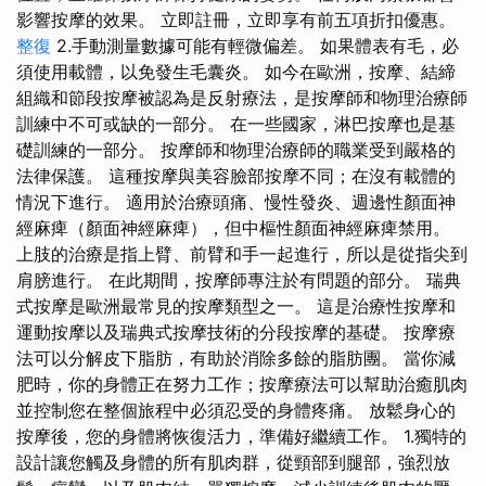
影響按摩的效果。 立即註冊，立即享有前五項折扣優惠。
整復
2.手動測量數據可能有輕微偏差。 如果體表有毛，必
須使用載體，以免發生毛囊炎。 如今在歐洲，按摩、結締
組織和節段按摩被認為是反射療法，是按摩師和物理治療師
訓練中不可或缺的一部分。 在一些國家，淋巴按摩也是基
礎訓練的一部分。 按摩師和物理治療師的職業受到嚴格的
法律保護。 這種按摩與美容臉部按摩不同；在沒有載體的
情況下進行。 適用於治療頭痛、慢性發炎、週邊性顏面神
經麻痺（顏面神經麻痺），但中樞性顏面神經麻痺禁用。
上肢的治療是指上臂、前臂和手一起進行，所以是從指尖到
肩膀進行。 在此期間，按摩師專注於有問題的部分。 瑞典
式按摩是歐洲最常見的按摩類型之一。 這是治療性按摩和
運動按摩以及瑞典式按摩技術的分段按摩的基礎。 按摩療
法可以分解皮下脂肪，有助於消除多餘的脂肪團。 當你減
肥時，你的身體正在努力工作；按摩療法可以幫助治癒肌肉
並控制您在整個旅程中必須忍受的身體疼痛。 放鬆身心的
按摩後，您的身體將恢復活力，準備好繼續工作。 1.獨特的
設計讓您觸及身體的所有肌肉群，從頸部到腿部，強烈放