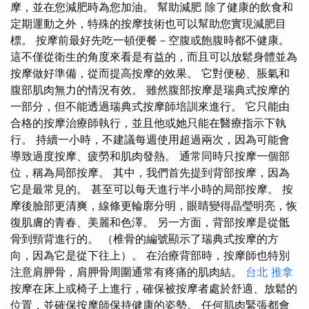
摩，並在您減肥時為您加油。 幫助減肥 除了健康的飲食和
定期運動之外，特殊的按摩技術也可以幫助您實現減肥目
標。 按摩前最好先吃一頓便餐－空腹或飽腹時都不健康。
這不僅從衛生的角度來看是有益的，而且可以放鬆身體並為
按摩做好準備，從而提高按摩的效果。 它對便秘、脹氣和
腹部肌肉無力的情況有效。 雖然腹部按摩是瑞典式按摩的
一部分，但不能透過瑞典式按摩師培訓來進行。 它只能由
合格的按摩治療師執行，並且他或她只能在醫療指示下執
行。 持續一小時，不建議每週使用超過兩次，因為可能會
導致過度按摩、疲勞和肌肉發熱。 通常同時只按摩一個部
位，稱為局部按摩。 其中，我們首先提到背部按摩，因為
它是最常見的。 甚至可以每天進行半小時的局部按摩。 按
摩後臉部更清爽，線條更輪廓分明，眼睛變得晶瑩明亮，恢
復肌膚的青春、美麗和色澤。 另一方面，背部按摩是從骶
骨到頸背進行的。 （椎骨的編號顯示了瑞典式按摩的方
向，因為它是從下往上）。 在治療背部時，按摩師也特別
注意肩胛骨，肩胛骨周圍通常有疼痛的肌肉結。
台北 推拿
按摩在床上或椅子上進行，確保被按摩者處於舒適、放鬆的
位置，並確保按摩師保持健康的姿勢。 任何肌肉緊張都會