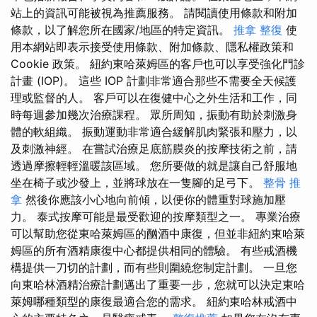
站上的資訊可能被視為推薦服務。 請閱讀使用條款和附加
條款，以了解您所在國家/地區的特定資訊。
推拿 整復
使
用本網站即表示接受使用條款、附加條款、隱私權政策和
Cookie 政策。 紐約東哈萊姆區的客戶也可以享受強化門診
計畫 (IOP)。 這些 IOP 計劃非常適合那些不需要全天候護
理或監督的人。 客戶可以在復健中心之外生活和工作，同
時每週參加幾次治療課程。 眾所周知，振動有助於刺激身
體的軟組織。 振動運動非常適合緩解肌肉緊張和壓力，以
及刺激神經。 在嘗試治療足底筋膜炎的按摩技術之前，請
透過摩擦輕輕溫暖該區域。 您所要做的就是讓自己舒服地
坐在椅子或沙發上，並將球放在一隻腳的足弓下。
整骨 推
拿
然後你應該小心地向前傾，以便你的體重對球施加壓
力。 泰式按摩可能是最受歡迎的按摩類型之一。 專業治療
可以幫助您從東哈萊姆區的酗酒中康復，但並非紐約東哈萊
姆區的所有酒精康復中心都提供相同的體驗。 有些戒酒機
構提供一刀切的計劃，而有些則圍繞您制定計劃。 一旦您
向東哈林酒精治療計劃邁出了重要一步，您就可以決定東哈
萊姆哪種類型的康復最適合您的需求。 紐約東哈林戒酒中