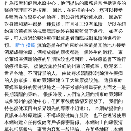
作為按摩和健康水療中心，他們提供的服務通常包括更多的
醫療護理而不是按摩。 因此，在這樣的中心，您可以接受
多種旨在放鬆身心的治療，例如身體磨砂或水療。 因為它
對身體和精神都是一種負擔，而且並非沒有風險，所以在紐
約東哈萊姆區的戒毒應該始終在醫療監督下進行。 如有必
要，可以透過給藥治療症狀或患者面臨戒斷風險時進行幹
預。
新竹 撥筋
無論您是在紐約東哈林區還是其他地方接受
酒精成癮治療，酒精成癮的康復都是一個終生的過程。 東
哈萊姆區酒癮治療的早期階段也很困難，在醫療監督下進行
治療很重要。 復健設施位於紐約州東哈萊姆區，歡迎來自
世界各地、不同背景的人。 由於尋求清醒和消除潛在疾病
的人數眾多，東哈萊姆區建立了大量康復設施。 選擇東哈
萊姆區最好的復健設施之一時要考慮的最重要的方面之一是
長期清醒的策略。 很多時候，人們進入紐約州東哈萊姆區
或州際州的復健中心，但回家後病情卻又復發了。 我們的
特色復健項目由業界領先的專家小組選出。 本網站提供的
資訊並非醫療建議，不構成復健轉介服務，也不會透過使用
本網站建立任何復健客戶或保密關係。 本網站上的康復清
單包括新報告、事實內容和一般評論。 在某些地區，本網