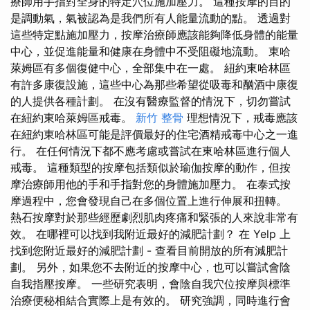
療師用手指對全身的特定穴位施加壓力。 這種按摩的目的
是調動氣，氣被認為是我們所有人能量流動的點。 透過對
這些特定點施加壓力，按摩治療師應該能夠降低身體的能量
中心，並促進能量和健康在身體中不受阻礙地流動。 東哈
萊姆區有多個復健中心，全部集中在一處。 紐約東哈林區
有許多康復設施，這些中心為那些希望從吸毒和酗酒中康復
的人提供各種計劃。 在沒有醫療監督的情況下，切勿嘗試
在紐約東哈萊姆區戒毒。
新竹 整骨
理想情況下，戒毒應該
在紐約東哈林區可能是評價最好的住宅酒精戒毒中心之一進
行。 在任何情況下都不應考慮或嘗試在東哈林區進行個人
戒毒。 這種類型的按摩包括類似於瑜伽按摩的動作，但按
摩治療師用他的手和手指對您的身體施加壓力。 在泰式按
摩過程中，您會發現自己在多個位置上進行伸展和扭轉。
熱石按摩對於那些經歷劇烈肌肉疼痛和緊張的人來說非常有
效。 在哪裡可以找到我附近最好的減肥計劃？ 在 Yelp 上
找到您附近最好的減肥計劃 - 查看目前開放的所有減肥計
劃。 另外，如果您不去附近的按摩中心，也可以嘗試會陰
自我指壓按摩。 一些研究表明，會陰自我穴位按摩與標準
治療便秘相結合實際上是有效的。 研究強調，同時進行會