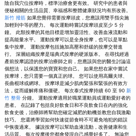
陰自我穴位按摩時，標準治療會更有效。 研究中的患者與
便秘相關的生活品質、幸福感和整體健康狀況均有所改善。
新竹 撥筋
如果您覺得需要按摩頭皮，您應該用雙手指尖施
加輕到中等的壓力。 每次運動時嘗試按摩頭皮至少 5 分
鐘。 此類按摩的其他目標是增加靈活性、改善血液流動和
提高能量水平。 運動按摩可以是全身按摩，也可以是單點
集中按摩。 運動按摩包括施加高壓和舒緩的按摩交替進
行。 深層組織按摩是瑞典式按摩的硬派版本。 在尋找經過
產前按摩認證的按摩治療師之前，您應該與您的醫生討論這
個想法，以保護您的寶寶和您自己。 如果您想在家中嘗試
按摩球，您只需要一個真正的球。 您可以使用高爾夫球、
長曲棍球或網球。 按摩球是減少肌肉緊張和緊張的有效方
法，從而緩解疼痛和僵硬。 每次泰式按摩持續 60 至 90
新
竹 整骨
分鐘。 運動按摩適用於職業運動員或運動愛好者的
患者。 在記錄了包括良好飲食日和不良飲食日在內的強化
飲食史後，治療師將幫助您確定減肥的動機並教您自我激勵
技巧。 您還將學習如何快速從節食時不可避免地犯的錯誤
中恢復過來。 據說按摩可以幫助血液流動，改善健康和生
活品質。 每次按摩後您都會發現自己感覺好多了。 無論您