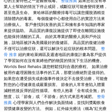
心的主要特色之一是醫療戒毒。
整復推薦
如果您在沒有專
業人士幫助的情況下停止戒菸，戒斷症狀可能會變得更糟，
甚至危及生命。 東哈林區的醫療排毒可以讓您擺脫酒精並
清除體內的毒素。 每個復健中心都使用自己的實證方法來
治療個人。 客戶會找到友善的員工和擁有多年知識的專家
來提供協助。 高品質的康復設施提供了即使在離開設施後
也能保持清醒的工具。 由於其專業的醫療人員和戶外設
施，該地區被評為美國最好的復健區。 高品質的復健治療
不僅可以治療症狀，還可以解決引起症狀的根本問題。
整
骨 推拿
紐約東哈萊姆區及週邊地區的康復計畫為客戶提供
了學習如何在沒有束縛他們的物質的情況下生活的機會。
Worlds Best Rehabs 讓您輕鬆找到合適的療程。 如果治療
被用作處理困難生活事件的工具，那麼治療絕對是值得的。
如果您在遭受損失或創傷事件後決定不去接受治療，可能會
對您的心理健康造成嚴重損害。 節食的人常常會陷入體重
減輕然後反彈的惡性循環。 有些人抱著「全有或全無」的
態度，以「節食」或「不節食」的方式來思考減肥。
整骨
推薦
心理學家與人們合作解決負面情緒，並找到獎勵飲食
習慣健康改變的方法。 例如，紅外線光療法（稱為“紅光療