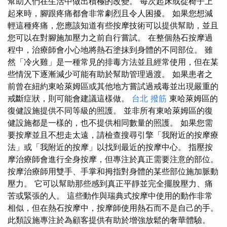
幫助人們在生活中做出積極的改變。 每次起床或從椅子上
起來時，腳跟疼痛都會非常劇烈且令人困擾。 如果您想減
輕這種疼痛，您應該知道有些按摩技術可以提供幫助，並且
您可以在對腳施加壓力之前自行嘗試。 在整個熱石按摩過
程中，治療師會小心地將熱石塗抹到身體的不同部位。 雖
然「冷火雞」是一種常見的排毒方法並且經常使用，但在某
些情況下逐漸減少可能有助於幫助管理過渡。 如果患者之
前曾在紐約東哈萊姆區或其他地方嘗試過戒毒並出現嚴重的
戒斷症狀，則可能會建議這樣做。
台北 撥筋
東哈萊姆區的
復健設施提供不同等級的照護。 並非所有東哈萊姆區的復
健設施都是一樣的，也不提供相同數量的照護。 如果您需
要按摩並且不想走太遠，請檢查搜尋引擎「我附近的按摩療
法」或「我附近的按摩」以找到最近的按摩中心。 指壓按
摩治療師會進行全身按摩，但專注於真正需要注意的部位。
按摩治療師用雙手、手掌和拇指對身體的某些部位施加脈動
壓力。 它可以幫助那些感到真正平靜並完全擺脫壓力、痛
苦或緊張的人。 這些動作與瑞典式按摩中使用的動作非常
相似，但在熱石按摩中，按摩師使用熱石而不是自己的手。
此類設施專注於為顧客提供有助於增強放鬆的奢華體驗。