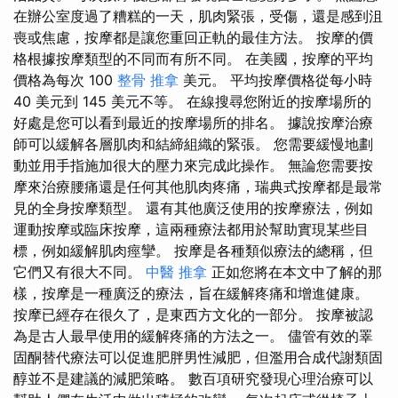
在辦公室度過了糟糕的一天，肌肉緊張，受傷，還是感到沮
喪或焦慮，按摩都是讓您重回正軌的最佳方法。 按摩的價
格根據按摩類型的不同而有所不同。 在美國，按摩的平均
價格為每次 100
整骨 推拿
美元。 平均按摩價格從每小時
40 美元到 145 美元不等。 在線搜尋您附近的按摩場所的
好處是您可以看到最近的按摩場所的排名。 據說按摩治療
師可以緩解各層肌肉和結締組織的緊張。 您需要緩慢地劃
動並用手指施加很大的壓力來完成此操作。 無論您需要按
摩來治療腰痛還是任何其他肌肉疼痛，瑞典式按摩都是最常
見的全身按摩類型。 還有其他廣泛使用的按摩療法，例如
運動按摩或臨床按摩，這兩種療法都用於幫助實現某些目
標，例如緩解肌肉痙攣。 按摩是各種類似療法的總稱，但
它們又有很大不同。
中醫 推拿
正如您將在本文中了解的那
樣，按摩是一種廣泛的療法，旨在緩解疼痛和增進健康。
按摩已經存在很久了，是東西方文化的一部分。 按摩被認
為是古人最早使用的緩解疼痛的方法之一。 儘管有效的睪
固酮替代療法可以促進肥胖男性減肥，但濫用合成代謝類固
醇並不是建議的減肥策略。 數百項研究發現心理治療可以