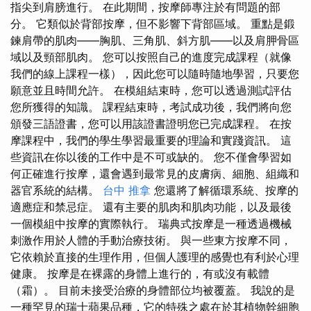
指尖到肩膀進行。 在此期間，按摩師專注於有問題的部
分。 它類似於背部按摩，但不影響下背部區域。 重點是鍛
鍊肩帶的肌肉——胸肌、三角肌、斜方肌——以及肩胛骨區
域以及頸部肌肉。 您可以按照自己的進度完成課程（就像
我們的線上課程一樣），因此您可以隨時隨地學習，只要您
願意並且時間允許。 在模組結束時，您可以透過測試評估
您所獲得的知識。 課程結束時，考試成功後，我們將向您
頒發三語證書，您可以用該證書證明您已完成課程。 在按
摩課程中，我們的學生學習最重要的理論和實踐資訊。 這
些資訊在你以後的工作中是不可或缺的。 您不僅會學習如
何正確進行按摩，還會遇到最常見的皮膚病、細胞、組織和
器官系統的結構。
台中 推拿
您還將了解循環系統、按摩的
適應症和禁忌症。 還有主要的肌肉和肌肉功能，以及最後
一個模組中按摩的實際執行。 瑞典式按摩是一種透過機械
刺激作用於人體的手動治療技術。 與一些東方按摩不同，
它依賴於直接的生理作用，但個人護理的感覺也有利於心理
健康。 按摩是在裸露的身體上進行的，有或沒有載體
（霜）。 目前未接受治療的身體部位均被覆蓋。 我說的是
一種罕見的瑞士蘋果品種，它的特殊之處在於其植物幹細胞