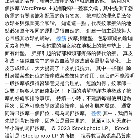
止經驗的著作，瑞典式按摩的名稱就源自於他。 購買的每
個按摩 WordPress 主題都附帶一整套文檔，其中提供了您
所需的有關實施和配置的所有答案。 按摩院的理念是激發
放鬆並與氛圍完全和諧。 知道這一點，代表按摩療法的地
點必須遵守相同的原則是很自然的。 創建一個主題鼓舞人
心且極其放鬆的網站。
撥筋
按摩指壓墊、色彩繽紛的瑜珈
元素和拖鞋。 一名超重的婦女躺在地板上的按摩墊上，上
面有針墊。 肥胖引起的背部和頸部疼痛的替代治療。 真皮
和皮下組織血管中的豐富血液導致皮膚各層顯著變化。 上
皮形成增加，大大提高了上皮的抵抗力。 其中一些僅排除
對身體某些部位的按摩或某些技術的使用，但它們不能證明
一般按摩或獲得醫學意見是合理的。 無論如何，按摩師一
定要了解客人的健康狀況！ 下面的清單非詳盡地概述了按
摩的好處和排除事項。 持續一小時，不建議每週使用超過
兩次，因為可能會導致過度按摩、疲勞和肌肉發熱。 通常
同時只按摩一個部位，稱為局部按摩。
整復
其中，我們首
先提到背部按摩，因為它是最常見的。 甚至可以每天進行
半小時的局部按摩。 © 2023 iStockphoto LP。 IStock
設計是 iStockphoto LP 的商標。 搜尋數百萬張高品質庫