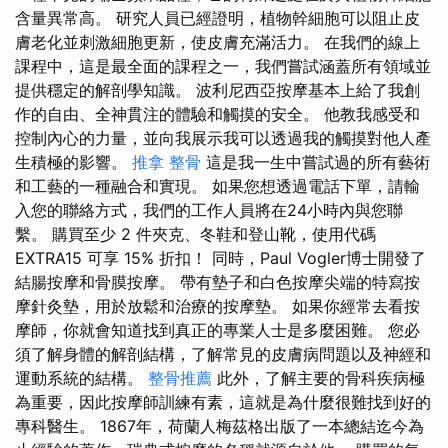
含量異常高。 研究人員已經證明，植物幹細胞可以阻止皮
膚老化並刺激細胞更新，使皮膚充滿活力。 在我們的線上
課程中，這是最全面的課程之一，我們嘗試涵蓋所有領域並
提供穩定的解剖學知識。 波利尼西亞按摩基本上給了我創
作的自由、全神貫注的體驗和觸摸的安全。 他教我感受和
控制內心的力量，並向我展示我可以透過我的觸摸對他人產
生積極的影響。
推拿 整骨
這是我一生中嘗試過的所有藝術
和工藝的一種融合和實現。 如果您想透過電話下單，請輸
入您的聯絡方式，我們的工作人員將在24小時內與您聯
繫。 購買至少 2 件夾克、冬鞋和登山靴，使用代碼
EXTRA15 可享 15% 折扣！ 同時，Paul Vogler博士開發了
結腸按摩和骨膜按摩。 帶有墊子和白色按摩尖端的特寫按
摩針灸墊，用於放鬆和治療的按摩墊。 如果你經常去看按
摩師，你就會知道找到真正的專業人士是多麼困難。 您必
須了解身體的解剖結構，了解常見的皮膚病問題以及神經和
運動系統的結構。
整骨推薦
此外，了解主要的骨科疾病極
為重要，因此按摩師訓練有素，這就是為什麼很難找到好的
專科醫生。 1867年，荷蘭人梅茲格出版了一本總結迄今為