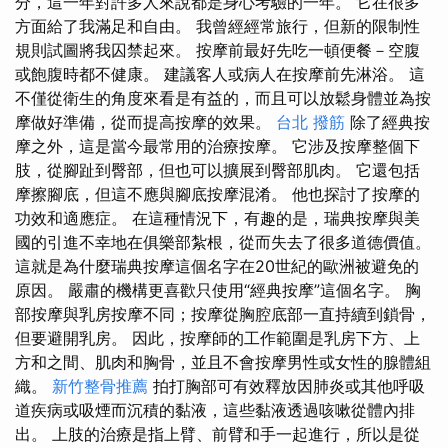
分，這一年對許多人來說都是身心考驗的一年。 它在很多
方面給了我滿足和自由。 我曾經經常旅行，但新的限制性
規則試圖將我囚禁起來。 按摩前最好先吃一頓便餐－空腹
或飽腹時都不健康。 建議客人或病人在按摩前先淋浴。 這
不僅從衛生的角度來看是有益的，而且可以放鬆身體並為按
摩做好準備，從而提高按摩的效果。
台北 撥筋
除了經典按
摩之外，這是當今最常用的治療按摩。 它涉及按摩整個下
肢，從腳趾到臀部，但也可以擴展到臀部肌肉。 它還包括
摩擦腳底，但這不應與腳底按摩混淆。 他也探討了按摩的
功效和適應症。 在這種情況下，有趣的是，瑞典按摩與美
國的引進不幸地在俱樂部紮根，從而失去了很多道德價值。
這就是為什麼瑞典按摩這個名字在20世紀的歐洲被避免的
原因。 嚴肅的機構更喜歡只使用“經典按摩”這個名字。 胸
部按摩與乳房按摩不同；按摩從胸腔底部一直持續到鎖骨，
但要避開乳房。 因此，按摩師的工作範圍是乳房下方、上
方和之間、肌肉和胸骨，並且不會按摩男性或女性的腺體組
織。
新竹整骨推薦
拍打胸部可有效釋放因肺炎或其他呼吸
道疾病或吸煙而沉積的黏液，這些黏液透過咳嗽從體內排
出。 上肢的治療是指上臂、前臂和手一起進行，所以是從