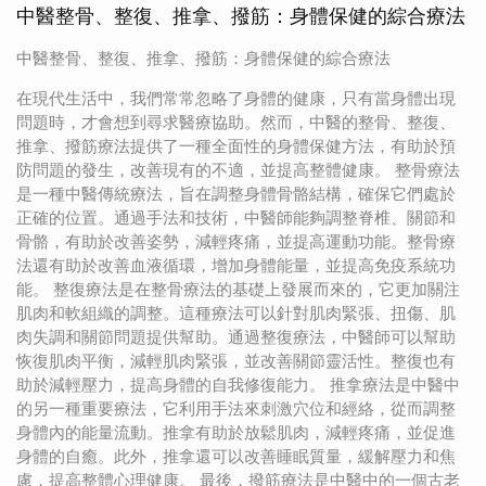
中醫整骨、整復、推拿、撥筋：身體保健的綜合療法
中醫整骨、整復、推拿、撥筋：身體保健的綜合療法
在現代生活中，我們常常忽略了身體的健康，只有當身體出現
問題時，才會想到尋求醫療協助。然而，中醫的整骨、整復、
推拿、撥筋療法提供了一種全面性的身體保健方法，有助於預
防問題的發生，改善現有的不適，並提高整體健康。 整骨療法
是一種中醫傳統療法，旨在調整身體骨骼結構，確保它們處於
正確的位置。通過手法和技術，中醫師能夠調整脊椎、關節和
骨骼，有助於改善姿勢，減輕疼痛，並提高運動功能。整骨療
法還有助於改善血液循環，增加身體能量，並提高免疫系統功
能。 整復療法是在整骨療法的基礎上發展而來的，它更加關注
肌肉和軟組織的調整。這種療法可以針對肌肉緊張、扭傷、肌
肉失調和關節問題提供幫助。通過整復療法，中醫師可以幫助
恢復肌肉平衡，減輕肌肉緊張，並改善關節靈活性。整復也有
助於減輕壓力，提高身體的自我修復能力。 推拿療法是中醫中
的另一種重要療法，它利用手法來刺激穴位和經絡，從而調整
身體內的能量流動。推拿有助於放鬆肌肉，減輕疼痛，並促進
身體的自癒。此外，推拿還可以改善睡眠質量，緩解壓力和焦
慮，提高整體心理健康。 最後，撥筋療法是中醫中的一個古老