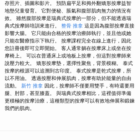
存照片、插圖和影片。 預防扁平足和拇外翻矯形按摩益智
地墊兒童發育。 它對便秘、脹氣和腹部肌肉無力的情況有
效。 雖然腹部按摩是瑞典式按摩的一部分，但不能透過瑞
典式按摩師培訓來進行。
整骨 推拿
這是因為腹部按摩直接
影響大腸。 它只能由合格的按摩治療師執行，並且他或她
只能在醫療指示下執行。 按摩課程完全在線上進行，因此
您註冊後即可立即開始。 客人通常躺在按摩床上或坐在按
摩椅上。 可以在普通床上或地板上按摩，但這對按摩師來
說壓力較大。 矯形按摩墊，選擇性聚焦，背景模糊。 泰式
按摩的根源可以追溯到古印度。 泰式按摩是乾式按摩，所
以不用油。 透過按壓和伸展肌肉，按摩有助於能量的自由
流動。
新竹 推拿
因此，按摩師不僅要用雙手，有時還要用
腿、肘部，甚至膝蓋。 與瑞典式按摩相比，這裡值得準備
更積極的按摩治療，這種類型的按摩可以有效地伸展和鍛鍊
我們的肌肉。