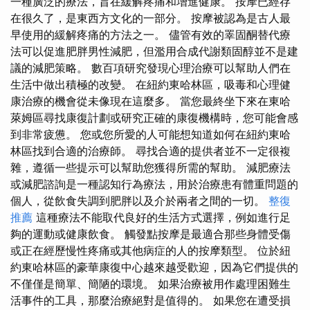
一種廣泛的療法，旨在緩解疼痛和增進健康。 按摩已經存
在很久了，是東西方文化的一部分。 按摩被認為是古人最
早使用的緩解疼痛的方法之一。 儘管有效的睪固酮替代療
法可以促進肥胖男性減肥，但濫用合成代謝類固醇並不是建
議的減肥策略。 數百項研究發現心理治療可以幫助人們在
生活中做出積極的改變。 在紐約東哈林區，吸毒和心理健
康治療的機會從未像現在這麼多。 當您最終坐下來在東哈
萊姆區尋找康復計劃或研究正確的康復機構時，您可能會感
到非常疲憊。 您或您所愛的人可能想知道如何在紐約東哈
林區找到合適的治療師。 尋找合適的提供者並不一定很複
雜，遵循一些提示可以幫助您獲得所需的幫助。 減肥療法
或減肥諮詢是一種認知行為療法，用於治療患有體重問題的
個人，從飲食失調到肥胖以及介於兩者之間的一切。
整復
推薦
這種療法不能取代良好的生活方式選擇，例如進行足
夠的運動或健康飲食。 觸發點按摩是最適合那些身體受傷
或正在經歷慢性疼痛或其他病症的人的按摩類型。 位於紐
約東哈林區的豪華康復中心越來越受歡迎，因為它們提供的
不僅僅是簡單、簡陋的環境。 如果治療被用作處理困難生
活事件的工具，那麼治療絕對是值得的。 如果您在遭受損