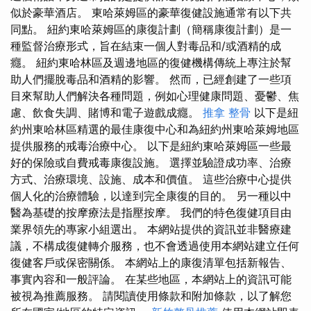
似於豪華酒店。 東哈萊姆區的豪華復健設施通常有以下共
同點。 紐約東哈萊姆區的康復計劃（簡稱康復計劃）是一
種監督治療形式，旨在結束一個人對毒品和/或酒精的成
癮。 紐約東哈林區及週邊地區的復健機構傳統上專注於幫
助人們擺脫毒品和酒精的影響。 然而，已經創建了一些項
目來幫助人們解決各種問題，例如心理健康問題、憂鬱、焦
慮、飲食失調、賭博和電子遊戲成癮。
推拿 整骨
以下是紐
約州東哈林區精選的最佳康復中心和為紐約州東哈萊姆地區
提供服務的戒毒治療中心。 以下是紐約東哈萊姆區一些最
好的保險或自費戒毒康復設施。 選擇並驗證成功率、治療
方式、治療環境、設施、成本和價值。 這些治療中心提供
個人化的治療體驗，以達到完全康復的目的。 另一種以中
醫為基礎的按摩療法是指壓按摩。 我們的特色復健項目由
業界領先的專家小組選出。 本網站提供的資訊並非醫療建
議，不構成復健轉介服務，也不會透過使用本網站建立任何
復健客戶或保密關係。 本網站上的康復清單包括新報告、
事實內容和一般評論。 在某些地區，本網站上的資訊可能
被視為推薦服務。 請閱讀使用條款和附加條款，以了解您