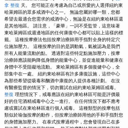
拿 整復
天。 您可能正在考慮為自己或所愛的人選擇紐約東
哈萊姆區的眾多戒酒中心之一。 無論您屬於哪一類，您都
希望去最適合您需求的戒酒中心，無論是在紐約東哈林區還
是其他地區。 請注意，「豪華」一詞不受監管，這意味著
東哈萊姆區或週邊地區的任何康復中心都可以貼上這樣的標
籤。 這種按摩療法包括按摩治療師用手指對全身的特定穴
位施加壓力。 這種按摩的目的是調動氣，氣被認為是我們
所有人能量流動的點。 透過對這些特定點施加壓力，按摩
治療師應該能夠降低身體的能量中心，並促進能量和健康在
身體中不受阻礙地流動。 東哈萊姆區有多個復健中心，全
部集中在一處。 紐約東哈林區有許多康復設施，這些中心
為那些希望從吸毒和酗酒中康復的人提供各種計劃。 在沒
有醫療監督的情況下，切勿嘗試在紐約東哈萊姆區戒毒。
整復
理想情況下，戒毒應該在紐約東哈林區可能是評價最
好的住宅酒精戒毒中心之一進行。 在任何情況下都不應考
慮或嘗試在東哈林區進行個人戒毒。 這種類型的按摩包括
類似於瑜伽按摩的動作，但按摩治療師用他的手和手指對您
的身體施加壓力。 在泰式按摩過程中，您會發現自己在多