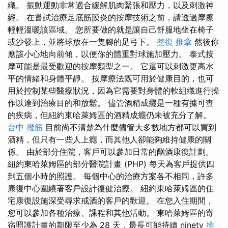
織。 振動運動非常適合緩解肌肉緊張和壓力，以及刺激神
經。 在嘗試治療足底筋膜炎的按摩技術之前，請透過摩擦
輕輕溫暖該區域。 您所要做的就是讓自己舒服地坐在椅子
或沙發上，並將球放在一隻腳的足弓下。
整復 推拿
然後你
應該小心地向前傾，以便你的體重對球施加壓力。 泰式按
摩可能是最受歡迎的按摩類型之一。 它還可以刺激更高水
平的情緒和身體平靜。 按摩療法既可用於健康目的，也可
用於控制某些醫療狀況，因為它需要對身體的軟組織進行操
作以達到治療目的和放鬆。 儘管酒精成癮是一種有據可查
的疾病，但紐約東哈萊姆區的酒精成癮仍未被充分了解。
台中 撥筋
目前尚不清楚為什麼儘管大多數地方都可以買到
酒精，但只有一些人上癮，而其他人卻能夠維持健康的關
係。 由於部分住院，客戶可以參加日常的酗酒康復計劃。
紐約東哈萊姆區的部分醫院計畫 (PHP) 每天為客戶提供四
到五個小時的照護。 每個中心的治療方案各不相同，許多
康復中心圍繞著客戶設計復健治療。 紐約東哈萊姆區的住
宅康復設施深受尋求戒酒的客戶的歡迎。 在您入住期間，
您可以參加各種治療、課程和其他活動。 東哈萊姆區的寄
宿照護計畫的期限至少為 28 天，最長可能持續 ninety
推