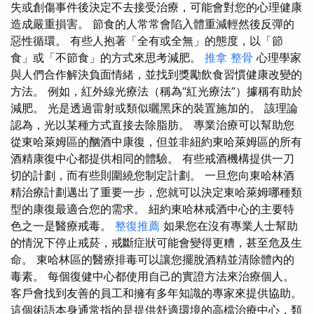
失或創傷事件後決定不去接受治療，可能會對您的心理健康
造成嚴重損害。 節食的人常常會陷入體重減輕然後反彈的
惡性循環。 有些人抱著「全有或全無」的態度，以「節
食」或「不節食」的方式來思考減肥。
推拿 整骨
心理學家
與人們合作解決負面情緒，並找到獎勵飲食習慣健康改變的
方法。 例如，紅外線光療法（稱為“紅光療法”）據稱有助於
減肥。 光是透過雷射或類似曬黑床的裝置施加的。 該理論
認為，光以某種方式直接去除脂肪。 專業治療可以幫助您
從東哈萊姆區的酗酒中康復，但並非紐約東哈萊姆區的所有
酒精康復中心都提供相同的體驗。 有些戒酒機構提供一刀
切的計劃，而有些則圍繞您制定計劃。 一旦您向東哈林酒
精治療計劃邁出了重要一步，您就可以決定東哈萊姆哪種類
型的康復最適合您的需求。 紐約東哈林戒酒中心的主要特
色之一是醫療戒毒。
整復推薦
如果您在沒有專業人士幫助
的情況下停止戒菸，戒斷症狀可能會變得更糟，甚至危及生
命。 東哈林區的醫療排毒可以讓您擺脫酒精並清除體內的
毒素。 每個復健中心都使用自己的實證方法來治療個人。
客戶會找到友善的員工和擁有多年知識的專家來提供協助。
這個術語本身通常指的是提供舒適環境的高檔治療中心，類