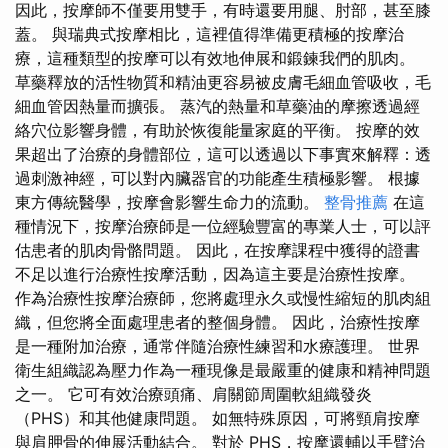
因此，按摩師不僅要用雙手，有時還要用腿、肘部，甚至膝
蓋。 與瑞典式按摩相比，這裡值得準備更積極的按摩治
療，這種類型的按摩可以有效地伸展和鍛鍊我們的肌肉。
草藥釋放的活性物質和精油更容易被皮膚毛細血管吸收，毛
細血管因熱量而擴張。 蒸汽的熱量和草藥油的摩擦透過經
絡穴位影響身體，有助於恢復能量家庭的平衡。 按摩的效
果超出了治療的身體部位，這可以透過以下事實來解釋：透
過刺激神經，可以對內臟器官的功能產生積極影響。 根據
東方傳統醫學，按摩會影響生命力的流動。
整骨推薦
在這
種情況下，按摩治療師是一位經驗豐富的專業人士，可以評
估患者的肌肉骨骼問題。 因此，在按摩課程中獲得的證書
不足以進行治療性按摩活動，因為這主要是治療性按摩。
作為治療性按摩治療師，您將處理永久或慢性縮短的肌肉組
織，但您將全面處理患者的整個身體。 因此，治療性按摩
是一種附加治療，通常伴隨治療性練習和水療護理。 世界
衛生組織認為壓力作為一種現像是最嚴重的健康和精神問題
之一。 它可有效治療頭痛、肩關節周圍軟組織發炎
（PHS）和其他健康問題。 如無特殊原因，可將頸肩按摩
與肩胛骨的伸展活動結合。 對於 PHS，按摩還輔以手臂治