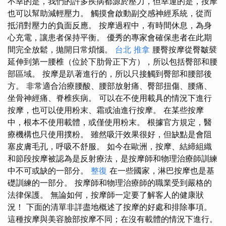
不幸的是，我們的許多疾病都源於壓力，但幸運的是，按摩
也可以幫助減輕壓力。 觸摸會啟動副交感神經系統，從而
抵消對壓力的負面反應。 按摩過程中，有時間休息，為身
心充電，讓患者保持平衡。 優秀的專家會確保患者在此期
間完全放鬆，拋開日常煩惱。
台北 推拿
腰臀按摩從臀皺襞
延伸到第一腰椎（位於下肋骨正下方），所以包括臀部和腰
部區域。 按摩是趴著進行的，所以只接觸到臀部和腰部後
方。 非常適合治療腰酸、腰部放射痛、臀部扭傷、腰痛、
坐骨神經痛、脊椎疾病。 可以在不使用載具的情況下進行
按摩，也可以使用粉末、霜或油進行按摩。 在某些按摩
中，根本不使用載體，或僅使用粉末。 根據官方規定，醫
療機構也只使用撲粉。 雖然吸汗效果很好，但缺點是會阻
塞皮膚毛孔，呼吸不舒服。 如今在歐洲，按摩、結締組織
和節段按摩被認為是反射療法，是按摩師和物理治療師訓練
中不可或缺的一部分。
整復
在一些國家，淋巴按摩也是基
礎訓練的一部分。 按摩師和物理治療師的職業受到嚴格的
法律保護。 無論如何，按摩師一定要了解客人的健康狀
況！ 下面的清單非詳盡地概述了按摩的好處和排除事項。
這種按摩與美容臉部按摩不同；在沒有載體的情況下進行。