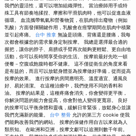
我們的靈活性，還可以增加組織彈性。 當治療師用手或特
殊工具有節奏地揉捏、摩擦和平滑肌肉時，他可以促進血液
循環。 血流攜帶氧氣和營養物質，在肌肉排出廢物（例如
乳酸）方面發揮關鍵作用，乳酸會在痙攣期間在肌肉中積聚
並引起疼痛。
台中 推拿
無論是頭痛、背痛還是腰痛，我每
次都會根據您的需求量身定制按摩。 我總是選擇最合適的
握把，讓你的脖子、肩膀或手臂再次能夠更輕鬆、更自由地
活動，你可以長時間享受你的生活。 按摩前最好先吃一頓
便餐－空腹或飽腹時都不健康。 這不僅從衛生的角度來看
是有益的，而且可以放鬆身體並為按摩做好準備，從而提高
按摩的效果。 進行按摩的房間應明亮、溫度適宜、通風良
好、易於清潔。 在這種治療中，我們使用不同的香料和
油。 按摩的結果是，這種疼痛會消失，你會變得更平衡，
你解決問題的能力會提高，你會對他人變得更寬容。 良好
的按摩可以平衡身體和靈魂，緩解日常緊張，放鬆身心並讓
我們充滿新的能量。
台中 整骨
允許的第三方 cookie 使我
們能夠改善我們的網站。 按摩的保健作用自古以來就為人
類所知。 在歐洲和亞洲，按摩文獻可以追溯到數千年前。