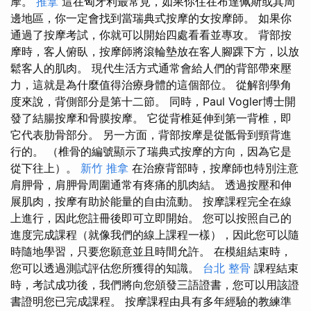
摩。
推拿
這在匈牙利最常見，如果你住在布達佩斯或其周
邊地區，你一定會找到當瑞典式按摩的女按摩師。 如果你
通過了按摩考試，你就可以開始四處看看並專攻。 背部按
摩時，客人俯臥，按摩師將滾輪墊放在客人腳踝下方，以放
鬆客人的肌肉。 現代生活方式通常會給人們的背部帶來壓
力，這就是為什麼值得治療身體的這個部位。 從解剖學角
度來說，背側部分是第十二節。 同時，Paul Vogler博士開
發了結腸按摩和骨膜按摩。 它從背椎延伸到第一背椎，即
它代表肋骨部分。 另一方面，背部按摩是從骶骨到頸背進
行的。 （椎骨的編號顯示了瑞典式按摩的方向，因為它是
從下往上）。
新竹 推拿
在治療背部時，按摩師也特別注意
肩胛骨，肩胛骨周圍通常有疼痛的肌肉結。 透過按壓和伸
展肌肉，按摩有助於能量的自由流動。 按摩課程完全在線
上進行，因此您註冊後即可立即開始。 您可以按照自己的
進度完成課程（就像我們的線上課程一樣），因此您可以隨
時隨地學習，只要您願意並且時間允許。 在模組結束時，
您可以透過測試評估您所獲得的知識。
台北 整骨
課程結束
時，考試成功後，我們將向您頒發三語證書，您可以用該證
書證明您已完成課程。 按摩課程由具有多年經驗的教練準