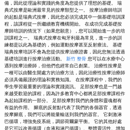
備，因此從理論和實踐的角度為您提供了理想的基礎。 瑞
典式按摩是歐洲最常見的按摩類型之一。 按摩治療師培訓
的起點是瑞典式按摩，因此您必須完成其中一個基礎培訓課
程，該課程從一所繼續教育機構開始。 在成功完成基礎按
摩師培訓的情況下（如果您願意），您可以開始進一步的培
訓課程之一。 瑞典式按摩在匈牙利最為常見，進一步的訓
練都是以此為基礎的，例如運動按摩甚至反射療法。 基礎
瑞典按摩培訓不會為您提供按摩治療證書，因此您無法透過
基礎培訓進行按摩治療活動。
新竹 整骨
您可以在水療中心
遇到按摩治療師，但他們也經常自己創業。 治療性按摩是
一種可以由醫生開處方的治療方法，因此治療性按摩治療師
必須具備嚴謹的理論和實務知識。 在按摩課程中，我們的
學生學習最重要的理論和實踐資訊。 足部按摩也是一門越
來越受歡迎的課程，因為許多教育中心都將足部按摩課程作
為起始課程的一部分。 足部按摩對我們的身體和靈魂都有
有益的作用。 腳底的反射點代表了我們的各個器官，透過
按摩腳底，我們可以將能量輸送到我們的器官。 它刺激淋
巴循環，增強免疫系統，調節荷爾蒙平衡。 它的其他好處
是它可以改善循環（血液和淋巴循環）、整體靈活性、增加