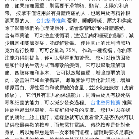
療，如果頭痛嚴重，則需要平滑前額、頸背、太陽穴和肩
帶。 按摩不僅適用於有身體疼痛的人，也適用於有精神根
源問題的人。
台北整骨推薦
憂鬱、睡眠障礙、壓力和焦慮
除了影響我們的心理健康外，還會影響我們的身體感受。
含有草藥油，可刺激血液循環，激活肌肉和僵硬的關節，減
少肌肉和關節炎症，並緩解緊張。 使用真正的比利時黑巧
克力進行按摩，可可含量為 75%。 作為一種祝福，你的專
注能力得到提高，你可以變得更加警覺。 您可以預防因疲
憊和忙碌的生活方式而導致的疾病。 它可以幫助緩解頭
痛、四肢疼痛和麻木。 它可以放鬆僵硬，增強虛弱的肌
肉，改善淋巴和血液循環。 雌激素油可活化幹細胞，增加
膠原蛋白、彈性蛋白和玻尿酸的含量，並淡化妊娠紋（皮膚
條紋）。 它們具有非凡的保濕能力，同時由於具有殺死病
毒和細菌的能力，可以減少發炎過程。
台北整骨推薦
推薦
用於容易出現濕疹、牛皮癬和發炎的皮膚。 您也可以在我
們的網站上線上預訂，這樣您就可以查看當天是否仍然可以
提供您最喜歡的按摩，而無需打電話。 傳統按摩是針對全
身的，所以如果您是第一次來我們這裡，請隨時要求足底按