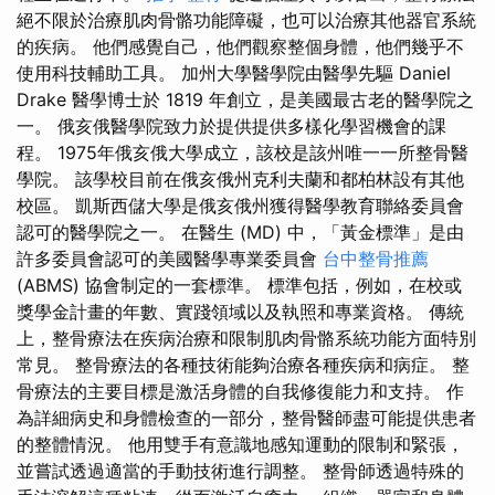
絕不限於治療肌肉骨骼功能障礙，也可以治療其他器官系統
的疾病。 他們感覺自己，他們觀察整個身體，他們幾乎不
使用科技輔助工具。 加州大學醫學院由醫學先驅 Daniel
Drake 醫學博士於 1819 年創立，是美國最古老的醫學院之
一。 俄亥俄醫學院致力於提供提供多樣化學習機會的課
程。 1975年俄亥俄大學成立，該校是該州唯一一所整骨醫
學院。 該學校目前在俄亥俄州克利夫蘭和都柏林設有其他
校區。 凱斯西儲大學是俄亥俄州獲得醫學教育聯絡委員會
認可的醫學院之一。 在醫生 (MD) 中，「黃金標準」是由
許多委員會認可的美國醫學專業委員會
台中整骨推薦
(ABMS) 協會制定的一套標準。 標準包括，例如，在校或
獎學金計畫的年數、實踐領域以及執照和專業資格。 傳統
上，整骨療法在疾病治療和限制肌肉骨骼系統功能方面特別
常見。 整骨療法的各種技術能夠治療各種疾病和病症。 整
骨療法的主要目標是激活身體的自我修復能力和支持。 作
為詳細病史和身體檢查的一部分，整骨醫師盡可能提供患者
的整體情況。 他用雙手有意識地感知運動的限制和緊張，
並嘗試透過適當的手動技術進行調整。 整骨師透過特殊的