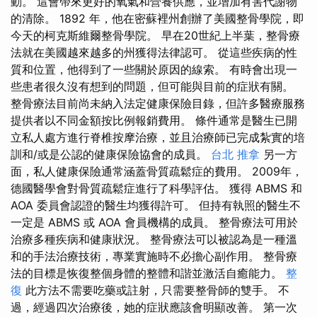
動。 這會帶來更好的氧氣和營養供應，並增加有害代謝物
的清除。 1892 年，他在密蘇裡州創辦了美國整骨學院，即
今天的柯克斯維爾整骨學院。 早在20世紀上半葉，整骨療
法就在美國越來越多的州獲得法律認可。 從這些疾病的性
質和位置，他得到了一些關於原因的線索。 有時會出現一
些患者很久沒有想到的問題，但可能與目前的症狀有關。
整骨療法目前尚未納入法定健康保險目錄，但許多醫療服務
提供者以不同金額按比例報銷費用。 條件通常是醫生已開
立私人處方進行脊椎按摩治療，並且治療師已完成紮實的培
訓和/或是公認的健康保險協會的成員。
台北 推拿
另一方
面，私人健康保險通常涵蓋骨質疏鬆症的費用。 2009年，
德國醫學會對骨質疏鬆症進行了科學評估。 獲得 ABMS 和
AOA 委員會認證的醫生均獲得許可。 但持有執照的醫生不
一定是 ABMS 或 AOA 會員機構的成員。 整骨療法可用於
治療多種疾病和健康狀況。 整骨療法可以被認為是一種溫
和的手法治療技術，專業實施時不必擔心副作用。 整骨療
法的目標是恢復整個身體的整體和諧並激活自癒能力。
整
復
此方法不需要吃藥或註射，只需要整骨師的雙手。 不
過，經過四次治療後，她的症狀應該會明顯改善。 第一次