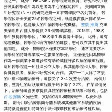
院之一。 此外，NEOMED 醫學院透過教育、研究和公共服
務激勵醫學產生為以患者為中心的模範醫生。 美國國立衛
生研究院 (NIH) 的研究經費一直在醫學院中名列前茅。 醫
學院位居全美前25名醫學院之列，既是俄亥俄州排名第一
的醫學院，也是最大的生物醫學研究機構。
整復 推薦
克里
夫蘭凱斯西儲大學提供 26 個醫學課程。 2015年，198名
學生獲得醫學學位，198名學生獲得博士學位。 此外，還有
認證機構、醫學院和官方網站的鏈接，您可以在其中提出其
他問題。 此外，醫學院不僅要求本科學位，通常還要求不
同學科的特殊專業或一定數量的學分。 這僅僅是因為醫學
作為一個職業不斷進步並有助於減輕許多疾病的嚴重程度。
這所醫學院是一所社區公立大學，與其他學院和大學、醫療
保健提供者、藥房和研究公司合作。 其中一半人除了常規
的止痛和物理治療外，還接受了 3-4 次整骨治療。 兩個月
後，整骨組的症狀嚴重程度平均下降了 22%。 在某些情況
下，治療師還會要求提供具體的醫療檢查結果和發現，包括
台北 撥筋
X 光檢查、實驗室結果和醫療報告，以做出診
斷。 鍛骨用於治療肌肉骨骼系統和其他器官系統的疾病，
其特徵是僅使用特殊的手法和按摩技術來治療各種疾病。