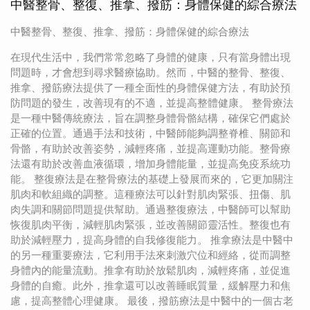
中醫整骨、整復、推拿、撥筋：身體保健的綜合療法
中醫整骨、整復、推拿、撥筋：身體保健的綜合療法
在現代生活中，我們常常忽略了身體的健康，只有當身體出現
問題時，才會想到尋求醫療協助。然而，中醫的整骨、整復、
推拿、撥筋療法提供了一種全面性的身體保健方法，有助於預
防問題的發生，改善現有的不適，並提高整體健康。 整骨療法
是一種中醫傳統療法，旨在調整身體骨骼結構，確保它們處於
正確的位置。通過手法和技術，中醫師能夠調整脊椎、關節和
骨骼，有助於改善姿勢，減輕疼痛，並提高運動功能。整骨療
法還有助於改善血液循環，增加身體能量，並提高免疫系統功
能。 整復療法是在整骨療法的基礎上發展而來的，它更加關注
肌肉和軟組織的調整。這種療法可以針對肌肉緊張、扭傷、肌
肉失調和關節問題提供幫助。通過整復療法，中醫師可以幫助
恢復肌肉平衡，減輕肌肉緊張，並改善關節靈活性。整復也有
助於減輕壓力，提高身體的自我修復能力。 推拿療法是中醫中
的另一種重要療法，它利用手法來刺激穴位和經絡，從而調整
身體內的能量流動。推拿有助於放鬆肌肉，減輕疼痛，並促進
身體的自癒。此外，推拿還可以改善睡眠質量，緩解壓力和焦
慮，提高整體心理健康。 最後，撥筋療法是中醫中的一個古老