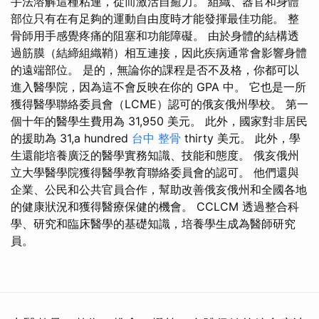
手法溶解這種粘連，從而激活自癒力。 組織、器官和身體
部位只有在有足夠的運動自由度時才能發揮最佳功能。 整
骨師用手感覺疼痛的阻塞和功能障礙。 由於身體的結構透
過筋膜（結締組織鞘）相互連接，因此疾病通常會影響身體
的遠端部位。 是的，無論你的課程是否不及格，你都可以
進入醫學院，因為這不會反映在你的 GPA 中。 它也是一所
獲得醫學聯絡委員會（LCME）認可的俄亥俄州學校。 第一
個十年的醫學生費用為 31,950 美元。 此外，國家對非居民
的援助為 31,a hundred
台中 整骨
thirty 美元。 此外，學
生還能培養廣泛的醫學實務知識、技能和態度。 俄亥俄州
立大學醫學院獲得醫學教育聯絡委員會的認可。 他們還與
企業、公民和公共官員合作，幫助改善俄亥俄州和全國各地
的健康狀況和獲得醫療保健的機會。 CCLCM 透過整合科
學、研究和臨床醫學的基礎知識，培養學生成為醫師研究
員。