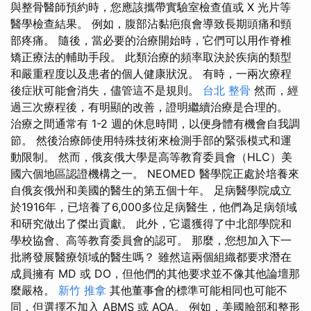
與整骨醫師預約時，您應該攜帶實驗室檢查值或 X 光片等
醫學檢查結果。 例如，腹部沾黏疤痕會導致長期頭痛和頸
部疼痛。 隨後，當必要的治療開始時，它們可以用作脊椎
矯正療法的輔助手段。 此類治療的頻率取決於疾病的類型
和嚴重程度以及患者的個人健康狀況。 有時，一兩次療程
後症狀可能會消失，儘管這不是規則。
台北 整骨
然而，經
過三次療程後，有明顯的改善，證明繼續治療是合理的。
治療之間通常有 1-2 週的休息時間，以便身體有機會自我調
節。 然後治療師使用特殊技術來檢測手部的緊張模式和運
動限制。 然而，俄亥俄大學是高等教育委員會（HLC）美
國六個地區認證機構之一。 NEOMED 醫學院正處於培養來
自俄亥俄州和美國的醫生的第五個十年。 足病醫學院成立
於1916年，已培養了6,000多位足病醫生，他們為足病領域
和研究做出了傑出貢獻。 此外，它還獲得了中北部學院和
學校協會、高等教育委員會的認可。 那麼，您想加入下一
批將發展醫療領域的醫生嗎？ 雖然這兩個組織都要求潛在
成員擁有 MD 或 DO，但他們的其他要求並不像其他論壇那
麼嚴格。
新竹 推拿
其他董事會的標準可能相同也可能不
同，但選擇不加入 ABMS 或 AOA。 例如，美國臉部和整形