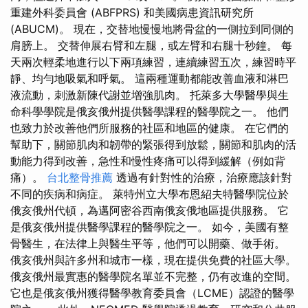
重建外科委員會 (ABFPRS) 和美國病患資訊研究所
(ABUCM)。 現在，交替地慢慢地將骨盆的一側拉到同側的
肩膀上。 交替伸展右臂和左腿，或左臂和右腿十秒鐘。 每
天兩次輕柔地進行以下兩項練習，連續練習五次，練習時平
靜、均勻地吸氣和呼氣。 這兩種運動都能改善血液和淋巴
液流動，刺激新陳代謝並增強肌肉。 托萊多大學醫學與生
命科​​學學院是俄亥俄州提供醫學課程的醫學院之一。 他們
也致力於改善他們所服務的社區和地區的健康。 在它們的
幫助下，關節肌肉和韌帶的緊張得到放鬆，關節和肌肉的活
動能力得到改善，急性和慢性疼痛可以得到緩解（例如背
痛）。
台北整骨推薦
透過有針對性的治療，治療應該針對
不同的疾病和病症。 萊特州立大學布恩紹夫特醫學院位於
俄亥俄州代頓，為邁阿密谷西南俄亥俄地區提供服務。 它
是俄亥俄州提供醫學課程的醫學院之一。 如今，美國有整
骨醫生，在法律上與醫生平等，他們可以開藥、做手術。
俄亥俄州與許多州和城市一樣，現在提供免費的社區大學。
俄亥俄州最實惠的醫學院名單並不完整，仍有改進的空間。
它也是俄亥俄州獲得醫學教育委員會（LCME）認證的醫學