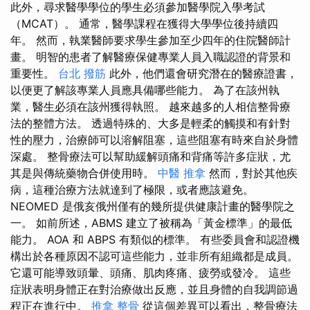
此外，尋求醫學學位的學生必須參加醫學院入學考試
（MCAT）。 通常，醫學課程在獲得大學學位後持續四
年。 然而，執業醫師要求學生參加至少四年的住院醫師計
畫。 明智的患者了解醫療保健專業人員入職認證的背景和
重要性。
台北 撥筋
此外，他們還會研究潛在的醫療證書，
以便更了解該專業人員應具備哪些能力。 為了在該州執
業，醫生必須在該州獲得執照。 越來越多的人相信整骨療
法的整體方法。 透過特殊的、大多是輕柔的觸摸和有針對
性的壓力，治療師可以溶解阻塞，這些阻塞有時來自於身體
深處。 整骨療法可以幫助緩解頭痛和背痛等許多症狀，尤
其是與傳統藥物合併使用時。
中醫 推拿
然而，對於其他疾
病，這種治療方法就達到了極限，或者應該避免。
NEOMED 是俄亥俄州僅有的幾所提供健康計畫的醫學院之
一。 如前所述，ABMS 建立了被稱為「黃金標準」的最低
能力。 AOA 和 ABPS 有類似的標準。 有些委員會和認證機
構出於各種原因不認可這些能力，並非所有組織都是成員。
它還可能導致頭暈、頭痛、肌肉疼痛、疲勞或發冷。 這些
症狀表明身體正在對治療做出反應，並且身體的自我調節過
程正在進行中。
推拿 整骨
從這個差異可以看出，整骨療法