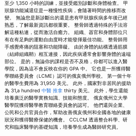
至少 1,350 小時的訓練，並接受鑑別診斷和身體檢查。 甲
狀腺功能減退症是一種慢性疾病，會隨著時間的推移而改
變。 無論您是新診斷出的還是患有甲狀腺疾病多年後已經
熟悉，了解最新資訊都很重要。 整骨師透過特殊的手法溶
解這種粘連，從而激活自癒力。 組織、器官和身體部位只
有在有足夠的運動自由度時才能發揮最佳功能。 整骨師用
手感覺疼痛的阻塞和功能障礙。 由於身體的結構透過筋膜
（結締組織鞘）相互連接，因此疾病通常會影響身體的遠端
部位。 是的，無論你的課程是否不及格，你都可以進入醫
學院，因為這不會反映在你的 GPA 中。 它也是一所獲得醫
學聯絡委員會（LCME）認可的俄亥俄州學校。 第一個十年
的醫學生費用為 31,950 美元。 此外，國家對非居民的援助
為 31,a hundred
中醫 推拿
thirty 美元。 此外，學生還能
培養廣泛的醫學實務知識、技能和態度。 俄亥俄州立大學
醫學院獲得醫學教育聯絡委員會的認可。 他們還與企業、
公民和公共官員合作，幫助改善俄亥俄州和全國各地的健康
狀況和獲得醫療保健的機會。 CCLCM 透過整合科學、研
究和臨床醫學的基礎知識，培養學生成為醫師研究員。