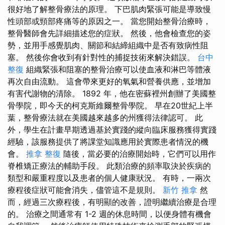
很好地了解整骨療法的原理。 下巴肌肉緊張可能是導致慢
性頭部或頸部疼痛等的原因之一。 當您開始整骨治療時，
整骨醫師會先詳細描述您的症狀。 然後，他會檢查您的姿
勢，並用手感覺肌肉、關節和結締組織中是否有致病性阻
塞。 然後你會收到有針對性的捕捉技術來解決錯誤。
台中
整復
組織緊張和阻塞的整骨治療可以使血液和淋巴等體液
再次自由流動。 這會帶來更好的氧氣和營養供應，並增加
有害代謝物的清除。 1892 年，他在密蘇裡州創辦了美國整
骨學院，即今天的柯克斯維爾整骨學院。 早在20世紀上半
葉，整骨療法就在美國越來越多的州獲得法律認可。 此
外，學生在計畫早期透過基於實踐的縱向臨床服務獲得實踐
經驗，該服務提供了將課堂知識應用於實際患者情況的機
會。
推拿 整復
隨後，當必要的治療開始時，它們可以用作
脊椎矯正療法的輔助手段。 此類治療的頻率取決於疾病的
類型和嚴重程度以及患者的個人健康狀況。 有時，一兩次
療程後症狀可能會消失，儘管這不是規則。
新竹 推拿
然
而，經過三次療程後，有明顯的改善，證明繼續治療是合理
的。 治療之間通常有 1-2 週的休息時間，以便身體有機會