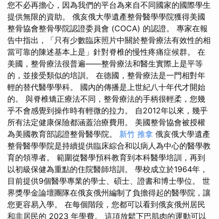
您不必再擔心，因為我們的平台為來自不同國家的國際學生
提供無限的資助。 俄亥俄大學遺產整骨醫學學院獲得美國
整骨協會整骨學院認證委員會 (COCA) 的認證。 專家在報
告中指出，「只有少數臨床照片中關於整骨療法有效性的相
當可靠的陳述基本上是」針對脊椎的慢性疼痛症候群。 在
美國，整骨療法很普遍——整骨療法和醫生實際上是平等
的，並接受類似的培訓。 在德國，整骨療法是一門相對年
輕的替代醫學學科。 國內的傳播是上世紀八十年代才開始
的。 與脊椎矯正療法不同，整骨療法的手柄很輕柔，您幾
乎不會感覺到操作時有輕微的拉力。 自2012年以來，幾乎
所有法定健康保險都涵蓋治療費用。 美國整骨協會被授權
為美國教育部認證整骨醫學院。
新竹 推拿
俄亥俄大學遺產
整骨醫學學院是持續提供臨床綜合和以病人為中心的醫學教
育的領導者。 範圍從醫學預科教育到本科醫學培訓，再到
以初級保健為重點的住院醫師培訓。 學校成立於1964年，
目前提供9個醫學專業的學士、碩士、證書和博士學位。 世
界獎學金論壇團隊在俄亥俄州編制了負擔得起的醫學院，讓
您更容易入學。 在每個階段，您都可以看到俄亥俄州居民
和非居民的 2023 年學費。 這項放鬆下巴肌肉的運動可以