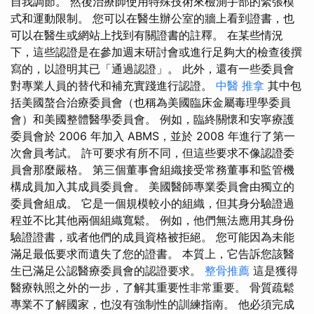
自我調節。 然後治療師使用特殊技術來檢測手部的緊張模
式和運動限制。 您可以在醫生辦公室的牆上看到證書，也
可以在醫生或網站上找到有關證書的註釋。 在某些情況
下，這些認證是在參加週末研討會或進行足夠大的檢查後撰
寫的，以證明其已「通過認證」。 此外，還有一些委員會
對專業人員的替代和補充實踐進行認證。
中醫 推拿
其中包
括美國螯合治療委員會（也稱為美國臨床金屬毒理學委員
會）和美國整體醫學委員會。 例如，臨終關懷和安寧療護
委員會於 2006 年加入 ABMS，並於 2008 年進行了第一
次會員考試。 許可要求有所不同，但這些要求不像認證委
員會那麼嚴格。 第三個董事會組織接受常務董事和監管機
構成員加入其成員委員會。 美國醫師專業委員會由獨立的
委員會組成。 它是一個規模較小的組織，但其身分驗證過
程並不比其他兩個組織寬鬆。 例如，他們無法應用其身份
驗證證書，或者他們的成員資格被拒絕。 您可能因為未能
滿足最低要求而遺失了您的證書。 本質上，它告訴您該醫
生已滿足公認醫療委員會的認證要求。
整骨推薦
這是獲得
醫療執照之外的一步，了解其重要性非常重要。 骨質疏鬆
專業不了解國家，也沒有強制性的訓練指南。 他必須完成