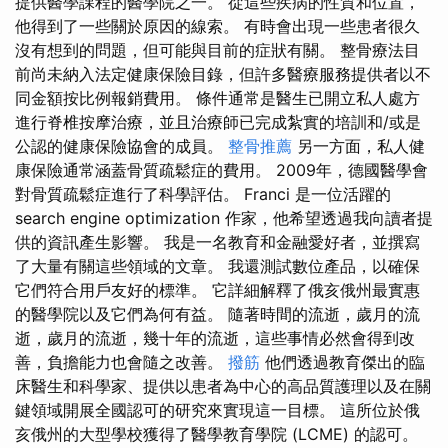
提供醫學課程的醫學院之一。 從這些疾病的性質和位置，
他得到了一些關於原因的線索。 有時會出現一些患者很久
沒有想到的問題，但可能與目前的症狀有關。 整骨療法目
前尚未納入法定健康保險目錄，但許多醫療服務提供者以不
同金額按比例報銷費用。 條件通常是醫生已開立私人處方
進行脊椎按摩治療，並且治療師已完成紮實的培訓和/或是
公認的健康保險協會的成員。
整骨推薦
另一方面，私人健
康保險通常涵蓋骨質疏鬆症的費用。 2009年，德國醫學會
對骨質疏鬆症進行了科學評估。 Franci 是一位活躍的
search engine optimization 作家，他希望透過我向讀者提
供的資訊產生影響。 我是一名教育和金融愛好者，並撰寫
了大量有關這些領域的文章。 我還測試數位產品，以確保
它們符合用戶友好的標準。 它詳細解釋了俄亥俄州最實惠
的醫學院以及它們為何有益。 隨著時間的流逝，歲月的流
逝，歲月的流逝，幾十年的流逝，這些事情必然會得到改
善，負擔能力也會隨之改善。
撥筋
他們透過教育傑出的臨
床醫生和科學家、提供以患者為中心的高品質護理以及在關
鍵領域開展全國認可的研究來實現這一目標。 這所位於俄
亥俄州的大型學校獲得了醫學教育學院 (LCME) 的認可。