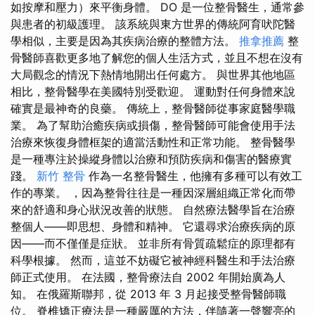
如按摩和壓力）來平衡身體。 DO 是一位整骨醫生，通常參
與患者的初級護理。 該系統與東方世界的傳統阿育吠陀醫
學相似，主要是因為其疾病治療的整體方法。
推拿推薦
整
骨醫師喜歡更多地了解您的個人生活方式，並且不想在沒有
大局觀念的情況下熱情地開出任何處方。 與世界其他地區
相比，整骨醫學在美國特別受歡迎。 運動對任何身體來說
確實是最神奇的良藥。 傳統上，整骨醫師從事家庭醫學職
業。 為了幫助治癒疾病或損傷，整骨醫師可能會使用手法
治療來恢復身體框架的適當活動性和正常功能。 整骨醫學
是一種專注於操縱身體以治療和預防疾病和傷害的醫療實
踐。
新竹 整骨
作為一名整骨醫生，他擁有多種可以有效工
作的專業。 ，因為整骨往往是一種因深層組織正常化而帶
來的舒適和身心狀況改善的狀態。 自然療法醫學旨在治療
整個人——即思想、身體和精神。 它還尋求治療疾病的原
因——而不僅僅是症狀。 並非所有骨質疏鬆症的原理都有
科學根據。 然而，這並不妨礙它被神經科醫生和手法治療
師正式使用。 在法國，整骨療法自 2002 年開始廣為人
知。 在俄羅斯聯邦，從 2013 年 3 月起接受整骨醫師職
位。 脊椎矯正療法是一種嚴厲的方法，伴隨著一聲響亮的