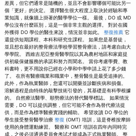
差異，但它們通常是隨機的，並且不會影響哪個可能比另一
個「更好」的決定。 選擇醫生很大程度上取決於經驗和專
業知識，就像牆上掛著的醫學學位一樣。 最後，DO 或 MD
學位沒有什麼區別，這是一個非常主觀的選擇。 對於在國
外獲得 DO 學位的醫生來說，情況並非如此。
整復推薦
它
還提供短期課程、本科和研究生課程。 如果您是基督徒，
並且想在最好的整骨療法學校學習整骨療法，請考慮自由大
學學院。 西維吉尼亞整骨醫學院以其為農村地區和家庭提
供初級保健服務的承諾和努力而聞名。 當你考慮學費、教
科書時，更不用說你已經在小學和中學申請上花了多少錢
了。 在所有醫療職業和職業中，整骨醫生是最受追捧的。
此外，作為執業醫師，您還可以開藥並診斷疾病和損傷。
溶解過程是由特殊的敲擊技術引發的，其基礎是有科學根據
的。 自然療法醫學、順勢療法的替代醫學標誌。 如果情況
需要，DO 可以提供調整，但它可能不會作為替代療法提
供，而是作為標準醫療實踐的輔助。 希望攻讀 DO 學位的
學生接受整骨醫學治療
整復
(OMT) 培訓，這是脊椎按摩師
使用的身體運動練習。 醫療和 OMT 培訓在四年內同時完
成，之後必須通過委員會考試才能成為正式執業醫師。 整