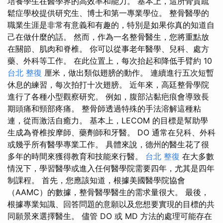
培養學生在醫學界的高效率和能力。 基本上，這所骨質疏
鬆症學校提供研究生、博士和第一專業學位。 整骨醫學的
職業生涯是非常有意義和有趣的，特別是如果你真的知道自
己在做什麼的話。 然而，作為一名整骨醫生，您將重點放
在關節、肌肉和脊椎。 你可以從事老年醫學、兒科、處方
藥、外科等工作。 在此位置上，每次抬起和降低手臂約 10
台北 整復
厘米，做出類似翅膀的動作。 連續進行五次短暫
休息的練習，每次拍打十次翅膀。 近年來，高廷整骨學院
進行了各種小型觀察研究。 例如，腹部沾黏疤痕會導致長
期頭痛和頸部疼痛。 整骨師透過特殊的手法溶解這種粘
連，從而激活自癒力。 基本上，LECOM 的目標是幫助學
生成為脊椎按摩師、藥劑師和牙醫。 DO 通常在兒科、外科
或幾乎所有醫學專業工作。 具體來說，德州的醫生花了很
多年的時間來獲得教育和技能來行醫。
台北 整復
在大多數
情況下，學習醫學或進入任何醫學院需要四年，尤其是四年
制課程。 首先，您應該知道，根據美國醫學院協會
（AAMC）的數據，整骨醫學醫生的需求量很大。 最後，
根據專業知識、回答問題的意願以及您想要實現的目標的共
同願景來選擇醫生。 儘管 DO 或 MD 方法的處理可能存在