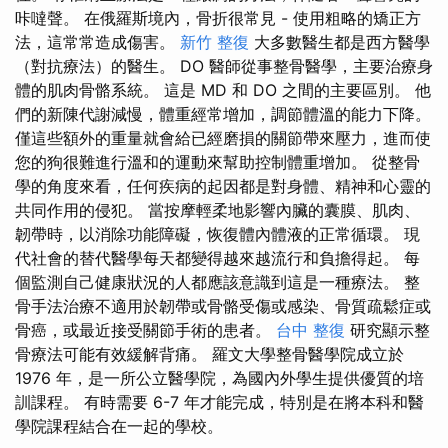
咔噠聲。 在俄羅斯境內，骨折很常見 - 使用粗略的矯正方
法，這常常造成傷害。
新竹 整復
大多數醫生都是西方醫學
（對抗療法）的醫生。 DO 醫師從事整骨醫學，主要治療身
體的肌肉骨骼系統。 這是 MD 和 DO 之間的主要區別。 他
們的新陳代謝減慢，體重經常增加，調節體溫的能力下降。
僅這些額外的重量就會給已經磨損的關節帶來壓力，進而使
您的狗很難進行溫和的運動來幫助控制體重增加。 從整骨
學的角度來看，任何疾病的起因都是對身體、精神和心靈的
共同作用的侵犯。 當按摩輕柔地影響內臟的囊膜、肌肉、
韌帶時，以消除功能障礙，恢復體內體液的正常循環。 現
代社會的替代醫學每天都變得越來越流行和負擔得起。 每
個監測自己健康狀況的人都應該意識到這是一種療法。 整
骨手法治療不適用於韌帶或骨骼受傷或感染、骨質疏鬆症或
骨癌，或最近接受關節手術的患者。
台中 整復
研究顯示整
骨療法可能有效緩解背痛。 羅文大學整骨醫學院成立於
1976 年，是一所公立醫學院，為國內外學生提供優質的培
訓課程。 有時需要 6-7 年才能完成，特別是在將本科和醫
學院課程結合在一起的學校。