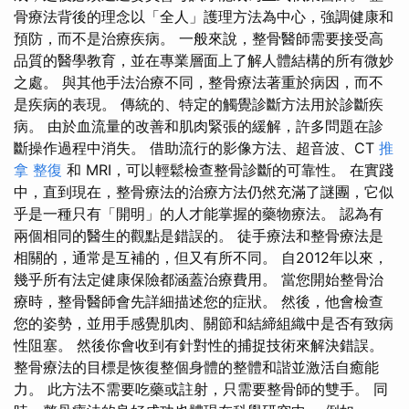
骨療法背後的理念以「全人」護理方法為中心，強調健康和
預防，而不是治療疾病。 一般來說，整骨醫師需要接受高
品質的醫學教育，並在專業層面上了解人體結構的所有微妙
之處。 與其他手法治療不同，整骨療法著重於病因，而不
是疾病的表現。 傳統的、特定的觸覺診斷方法用於診斷疾
病。 由於血流量的改善和肌肉緊張的緩解，許多問題在診
斷操作過程中消失。 借助流行的影像方法、超音波、CT
推
拿 整復
和 MRI，可以輕鬆檢查整骨診斷的可靠性。 在實踐
中，直到現在，整骨療法的治療方法仍然充滿了謎團，它似
乎是一種只有「開明」的人才能掌握的藥物療法。 認為有
兩個相同的醫生的觀點是錯誤的。 徒手療法和整骨療法是
相關的，通常是互補的，但又有所不同。 自2012年以來，
幾乎所有法定健康保險都涵蓋治療費用。 當您開始整骨治
療時，整骨醫師會先詳細描述您的症狀。 然後，他會檢查
您的姿勢，並用手感覺肌肉、關節和結締組織中是否有致病
性阻塞。 然後你會收到有針對性的捕捉技術來解決錯誤。
整骨療法的目標是恢復整個身體的整體和諧並激活自癒能
力。 此方法不需要吃藥或註射，只需要整骨師的雙手。 同