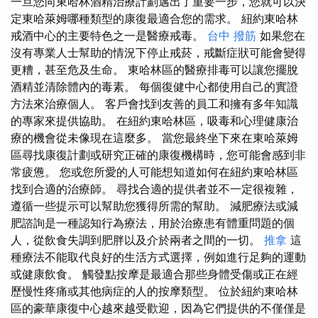
一旦您向東哈林酒精治療計劃邁出了重要一步，您就可以決
定東哈萊姆哪種類型的康復最適合您的需求。 紐約東哈林
戒酒中心的主要特色之一是醫療戒毒。
台中 撥筋
如果您在
沒有專業人士幫助的情況下停止戒菸，戒斷症狀可能會變得
更糟，甚至危及生命。 東哈林區的醫療排毒可以讓您擺脫
酒精並清除體內的毒素。 每個復健中心都使用自己的實證
方法來治療個人。 客戶會找到友善的員工和擁有多年知識
的專家來提供協助。 在紐約東哈林區，吸毒和心理健康治
療的機會從未像現在這麼多。 當您最終坐下來在東哈萊姆
區尋找康復計劃或研究正確的康復機構時，您可能會感到非
常疲憊。 您或您所愛的人可能想知道如何在紐約東哈林區
找到合適的治療師。 尋找合適的提供者並不一定很複雜，
遵循一些提示可以幫助您獲得所需的幫助。 減肥療法或減
肥諮詢是一種認知行為療法，用於治療患有體重問題的個
人，從飲食失調到肥胖以及介於兩者之間的一切。
推拿
這
種療法不能取代良好的生活方式選擇，例如進行足夠的運動
或健康飲食。 觸發點按摩是最適合那些身體受傷或正在經
歷慢性疼痛或其他病症的人的按摩類型。 位於紐約東哈林
區的豪華康復中心越來越受歡迎，因為它們提供的不僅僅是