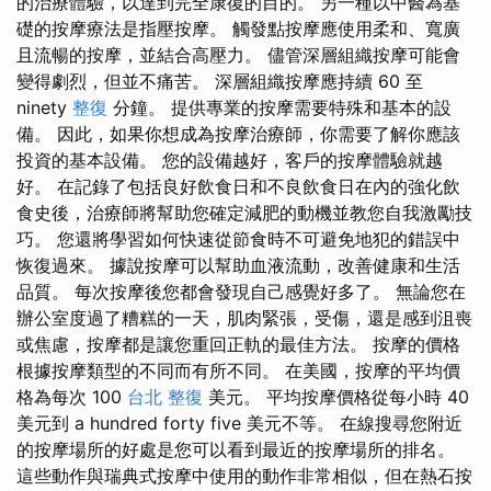
的治療體驗，以達到完全康復的目的。 另一種以中醫為基
礎的按摩療法是指壓按摩。 觸發點按摩應使用柔和、寬廣
且流暢的按摩，並結合高壓力。 儘管深層組織按摩可能會
變得劇烈，但並不痛苦。 深層組織按摩應持續 60 至
ninety
整復
分鐘。 提供專業的按摩需要特殊和基本的設
備。 因此，如果你想成為按摩治療師，你需要了解你應該
投資的基本設備。 您的設備越好，客戶的按摩體驗就越
好。 在記錄了包括良好飲食日和不良飲食日在內的強化飲
食史後，治療師將幫助您確定減肥的動機並教您自我激勵技
巧。 您還將學習如何快速從節食時不可避免地犯的錯誤中
恢復過來。 據說按摩可以幫助血液流動，改善健康和生活
品質。 每次按摩後您都會發現自己感覺好多了。 無論您在
辦公室度過了糟糕的一天，肌肉緊張，受傷，還是感到沮喪
或焦慮，按摩都是讓您重回正軌的最佳方法。 按摩的價格
根據按摩類型的不同而有所不同。 在美國，按摩的平均價
格為每次 100
台北 整復
美元。 平均按摩價格從每小時 40
美元到 a hundred forty five 美元不等。 在線搜尋您附近
的按摩場所的好處是您可以看到最近的按摩場所的排名。
這些動作與瑞典式按摩中使用的動作非常相似，但在熱石按