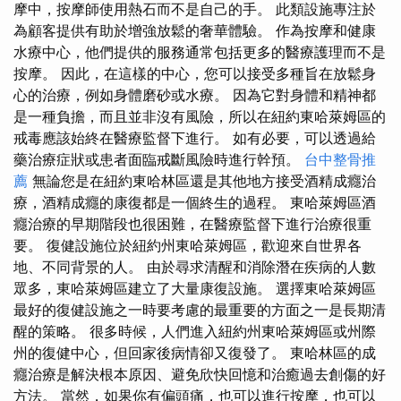
摩中，按摩師使用熱石而不是自己的手。 此類設施專注於
為顧客提供有助於增強放鬆的奢華體驗。 作為按摩和健康
水療中心，他們提供的服務通常包括更多的醫療護理而不是
按摩。 因此，在這樣的中心，您可以接受多種旨在放鬆身
心的治療，例如身體磨砂或水療。 因為它對身體和精神都
是一種負擔，而且並非沒有風險，所以在紐約東哈萊姆區的
戒毒應該始終在醫療監督下進行。 如有必要，可以透過給
藥治療症狀或患者面臨戒斷風險時進行幹預。
台中整骨推
薦
無論您是在紐約東哈林區還是其他地方接受酒精成癮治
療，酒精成癮的康復都是一個終生的過程。 東哈萊姆區酒
癮治療的早期階段也很困難，在醫療監督下進行治療很重
要。 復健設施位於紐約州東哈萊姆區，歡迎來自世界各
地、不同背景的人。 由於尋求清醒和消除潛在疾病的人數
眾多，東哈萊姆區建立了大量康復設施。 選擇東哈萊姆區
最好的復健設施之一時要考慮的最重要的方面之一是長期清
醒的策略。 很多時候，人們進入紐約州東哈萊姆區或州際
州的復健中心，但回家後病情卻又復發了。 東哈林區的成
癮治療是解決根本原因、避免欣快回憶和治癒過去創傷的好
方法。 當然，如果你有偏頭痛，也可以進行按摩，也可以