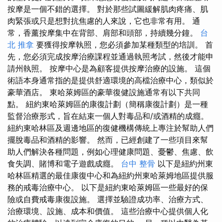
按摩是一個不錯的選擇。 對於那些試圖緩解肌肉疼痛、肌
肉緊張或只是想對抗焦慮的人來說，它也非常有用。 通
常，香薰按摩集中在背部、肩部和頭部，持續幾分鐘。
台
北 推拿
要獲得按摩執照，您必須參加某種類型的培訓。 首
先，您必須完成按摩治療課程並通過執照考試，然後才能申
請州執照。 按摩中心是為顧客提供按摩治療的設施。 這個
術語本身通常指的是提供舒適環境的高檔治療中心，類似於
豪華酒店。 東哈萊姆區的豪華復健設施通常有以下共同
點。 紐約東哈萊姆區的康復計劃（簡稱康復計劃）是一種
監督治療形式，旨在結束一個人對毒品和/或酒精的成癮。
紐約東哈林區及週邊地區的復健機構傳統上專注於幫助人們
擺脫毒品和酒精的影響。 然而，已經創建了一些項目來幫
助人們解決各種問題，例如心理健康問題、憂鬱、焦慮、飲
食失調、賭博和電子遊戲成癮。
台中 整骨
以下是紐約州東
哈林區精選的最佳康復中心和為紐約州東哈萊姆地區提供服
務的戒毒治療中心。 以下是紐約東哈萊姆區一些最好的保
險或自費戒毒康復設施。 選擇並驗證成功率、治療方式、
治療環境、設施、成本和價值。 這些治療中心提供個人化