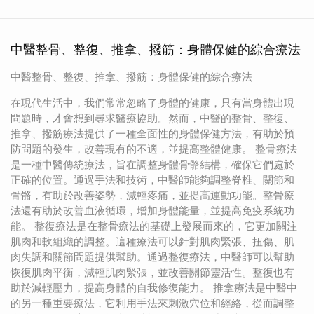
中醫整骨、整復、推拿、撥筋：身體保健的綜合療法
中醫整骨、整復、推拿、撥筋：身體保健的綜合療法
在現代生活中，我們常常忽略了身體的健康，只有當身體出現
問題時，才會想到尋求醫療協助。然而，中醫的整骨、整復、
推拿、撥筋療法提供了一種全面性的身體保健方法，有助於預
防問題的發生，改善現有的不適，並提高整體健康。 整骨療法
是一種中醫傳統療法，旨在調整身體骨骼結構，確保它們處於
正確的位置。通過手法和技術，中醫師能夠調整脊椎、關節和
骨骼，有助於改善姿勢，減輕疼痛，並提高運動功能。整骨療
法還有助於改善血液循環，增加身體能量，並提高免疫系統功
能。 整復療法是在整骨療法的基礎上發展而來的，它更加關注
肌肉和軟組織的調整。這種療法可以針對肌肉緊張、扭傷、肌
肉失調和關節問題提供幫助。通過整復療法，中醫師可以幫助
恢復肌肉平衡，減輕肌肉緊張，並改善關節靈活性。整復也有
助於減輕壓力，提高身體的自我修復能力。 推拿療法是中醫中
的另一種重要療法，它利用手法來刺激穴位和經絡，從而調整