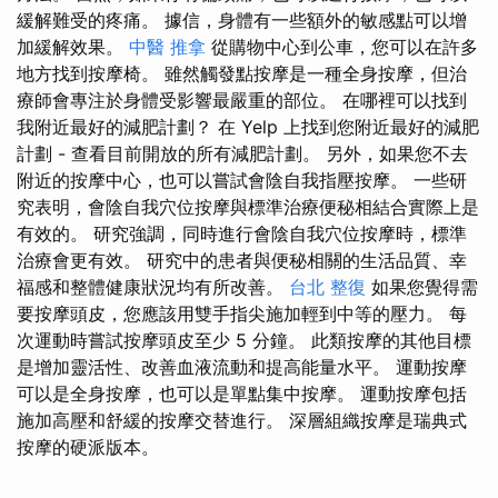
緩解難受的疼痛。 據信，身體有一些額外的敏感點可以增
加緩解效果。
中醫 推拿
從購物中心到公車，您可以在許多
地方找到按摩椅。 雖然觸發點按摩是一種全身按摩，但治
療師會專注於身體受影響最嚴重的部位。 在哪裡可以找到
我附近最好的減肥計劃？ 在 Yelp 上找到您附近最好的減肥
計劃 - 查看目前開放的所有減肥計劃。 另外，如果您不去
附近的按摩中心，也可以嘗試會陰自我指壓按摩。 一些研
究表明，會陰自我穴位按摩與標準治療便秘相結合實際上是
有效的。 研究強調，同時進行會陰自我穴位按摩時，標準
治療會更有效。 研究中的患者與便秘相關的生活品質、幸
福感和整體健康狀況均有所改善。
台北 整復
如果您覺得需
要按摩頭皮，您應該用雙手指尖施加輕到中等的壓力。 每
次運動時嘗試按摩頭皮至少 5 分鐘。 此類按摩的其他目標
是增加靈活性、改善血液流動和提高能量水平。 運動按摩
可以是全身按摩，也可以是單點集中按摩。 運動按摩包括
施加高壓和舒緩的按摩交替進行。 深層組織按摩是瑞典式
按摩的硬派版本。