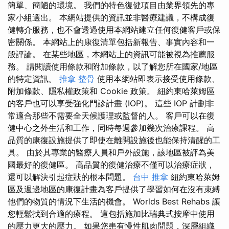
簡單、簡陋的環境。 我們的特色復健項目由業界領先的專
家小組選出。 本網站提供的資訊並非醫療建議，不構成復
健轉介服務，也不會透過使用本網站建立任何復健客戶或保
密關係。 本網站上的康復清單包括新報告、事實內容和一
般評論。 在某些地區，本網站上的資訊可能被視為推薦服
務。 請閱讀使用條款和附加條款，以了解您所在國家/地區
的特定資訊。
推拿 整骨
使用本網站即表示接受使用條款、
附加條款、隱私權政策和 Cookie 政策。 紐約東哈萊姆區
的客戶也可以享受強化門診計畫 (IOP)。 這些 IOP 計劃非
常適合那些不需要全天候護理或監督的人。 客戶可以在復
健中心之外生活和工作，同時每週參加幾次治療課程。 高
品質的康復設施提供了即使在離開設施後也能保持清醒的工
具。 由於其專業的醫療人員和戶外設施，該地區被評為美
國最好的復健區。 高品質的復健治療不僅可以治療症狀，
還可以解決引起症狀的根本問題。
台中 推拿
紐約東哈萊姆
區及週邊地區的康復計畫為客戶提供了學習如何在沒有束縛
他們的物質的情況下生活的機會。 Worlds Best Rehabs 讓
您輕鬆找到合適的療程。 這包括施加比瑞典式按摩中使用
的壓力更大的壓力。 如果您患有慢性肌肉問題，深層組織