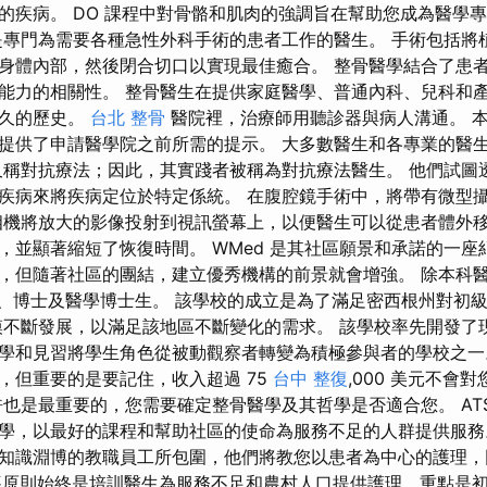
的疾病。 DO 課程中對骨骼和肌肉的強調旨在幫助您成為醫學
是專門為需要各種急性外科手術的患者工作的醫生。 手術包括將
身體內部，然後閉合切口以實現最佳癒合。 整骨醫學結合了患
能力的相關性。 整骨醫生在提供家庭醫學、普通內科、兒科和
悠久的歷史。
台北 整骨
醫院裡，治療師用聽診器與病人溝通。 
提供了申請醫學院之前所需的提示。 大多數醫生和各專業的醫
又稱對抗療法；因此，其實踐者被稱為對抗療法醫生。 他們試圖
疾病來將疾病定位於特定係統。 在腹腔鏡手術中，將帶有微型
相機將放大的影像投射到視訊螢幕上，以便醫生可以從患者體外
，並顯著縮短了恢復時間。 WMed 是其社區願景和承諾的一座
，但隨著社區的團結，建立優秀機構的前景就會增強。 除本科
士、博士及醫學博士生。 該學校的成立是為了滿足密西根州對初
模不斷發展，以滿足該地區不斷變化的需求。 該學校率先開發了
學和見習將學生角色從被動觀察者轉變為積極參與者的學校之一
，但重要的是要記住，收入超過 75
台中 整復
,000 美元不會
許也是最重要的，您需要確定整骨醫學及其哲學是否適合您。 AT
學，以最好的課程和幫助社區的使命為服務不足的人群提供服務。 
知識淵博的教職員工所包圍，他們將教您以患者為中心的護理，
指導原則始終是培訓醫生為服務不足和農村人口提供護理，重點是初級