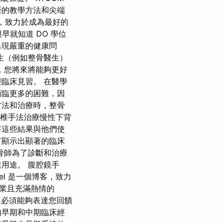
新的教學方法和尖端
，致力於成為最好的
早就知道 DO 學位
出現嚴重的健康問
生（例如整骨醫生）
，您將來將能夠更好
臨床見習。 在醫學
面臨更多的困難，因
方法和治療時，整骨
，脊椎手法治療慢性下背
將這些結果與他們使
有顯示出顯著的臨床
骨師為了診斷和治療
用途。 腹腔鏡手
el 是一個博客，致力
專業且充滿熱情的
還必須能夠表達您回饋
的早期和中期臨床經