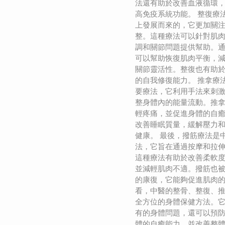
法還有助於改善血液循環
高免疫系統功能。 整復療
上發展而來的，它更加關
整。這種療法可以針對肌
調和關節問題提供幫助。
可以幫助恢復肌肉平衡，
關節靈活性。整復也有助
的自我修復能力。 推拿療
要療法，它利用手法來刺
整身體內的能量流動。推
輕疼痛，並促進身體的自
改善睡眠質量，緩解壓力
健康。 最後，撥筋療法是
法，它旨在通過按摩和拉
這種療法有助於改善柔軟
並減輕肌肉不適。撥筋也
的康復，它能夠促進肌肉的
看，中醫的整骨、整復、
全方位的身體保健方法。
有的身體問題，還可以預
體的自癒能力，並改善整