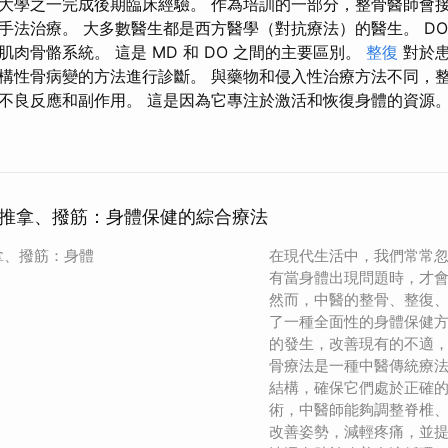
大學之一完成後期臨床經驗。 作為培訓的一部分，整骨醫師會
手法治療。 大多數醫生都是西方醫學（對抗療法）的醫生。 DO
肉骨骼系統。 這是 MD 和 DO 之間的主要區別。
整復
對於患
構性骨病變的方法進行診斷。 與藥物和侵入性治療方法不同，
不良反應和副作用。 這是因為它專注於激活和恢復身體的資源
推拿、撥筋：身體保健的綜合療法
拿、撥筋：身體
在現代生活中，我們常常
有當身體出現問題時，才
然而，中醫的整骨、整復
了一種全面性的身體保健
的發生，改善現有的不適，
骨療法是一種中醫傳統療
結構，確保它們處於正確
術，中醫師能夠調整脊椎
改善姿勢，減輕疼痛，並