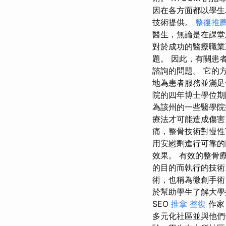
因在各方面都以學生
技術提供。
整復推
醫生，無論是在課堂上
對於成功的醫療職業
題。 因此，有關患
諮詢的問題。 它的
地為患者服務並滿足
院的四年博士學位期
為該州的一些醫學院
療法才可能造成傷
痛，整骨技術對慢性
用安慰劑進行可靠的
效果。 有效的整骨
的目的而執行的技術
術，也稱為微創手術，是
於幫助學生了解大學推
SEO
推拿 整復
作家
多元化社區並與他們