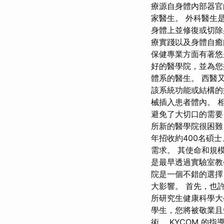
療源自身體內部器官
家醫生。 外科醫生
身體上並修復或切除
療實踐以及身體自癒
保健專業方面有著
好的醫學院，並為您
體系的醫生。 西醫
該系統功能或結構的
械插入患者體內。 
避免了大切口的需要
所新的醫學院很困難
年招收約400名碩
需求。 其使命和規
是最早透過實驗室教
院是一個不錯的選擇
大影響。 首先，也
所研究生健康科學大
學生，您將被敬業且
術。 KYCOM 的