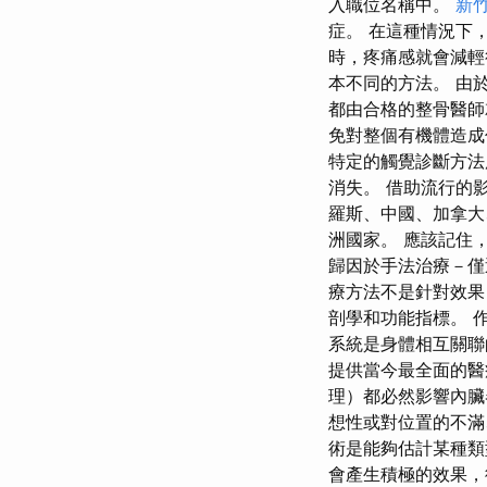
入職位名稱中。
新竹
症。 在這種情況下
時，疼痛感就會減輕
本不同的方法。 由
都由合格的整骨醫師
免對整個有機體造
特定的觸覺診斷方法
消失。 借助流行的影
羅斯、中國、加拿大
洲國家。 應該記住
歸因於手法治療－僅
療方法不是針對效果
剖學和功能指標。 
系統是身體相互關聯
提供當今最全面的
理）都必然影響內臟
想性或對位置的不滿
術是能夠估計某種類
會產生積極的效果，