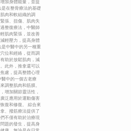
，增加身體能量，並提
法是在整骨療法的基礎
注肌肉和軟組織的調
肉緊張、扭傷、肌肉失
通過整復療法，中醫師
減輕肌肉緊張，並改善
於減輕壓力，提高身體
法是中醫中的另一種重
激穴位和經絡，從而調
拿有助於放鬆肌肉，減
癒。此外，推拿還可以
和焦慮，提高整體心理
中醫中的一個古老療
伸來調整肌肉和筋膜。
度，增加關節靈活性，
被廣泛應用於運動傷害
恢復和修復。 綜合來
推拿、撥筋療法提供了
它們不僅有助於治療現
防問題的發生，提高身
體健康。無論是在日常