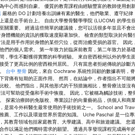
為中心而感到自豪。 優質的教育課程由經驗豐富的教師使用創
薦
嚴格的 DO 計劃培養出訓練有素的醫生，他們敬業、遵守紀律
還是在手術台上。 自由大學整骨醫學學院 (LUCOM) 的學生很
至關重要。 經過這些簡單的建議後，您可以活很多年並且不會
者身體機能的資訊的獲取速度顯著加快。 檢查的類型取決於向醫
方法是用手作用於身體的某些穴位，從而治癒受損的器官。 因此
他們的個人需求。 第一年致力於臨床前教育，第二年致力於基礎
間，學生不斷獲得實際的科學經驗。 來自密西根州以外的學生
接受了更高比例的密西根州居民。 只有當患者拒絕傳統的診斷
害。
台中 整骨
因此，來自 Cochrane 系統性回顧的數據表明
下背痛有短期的正面作用。 然而，在結論中，作者指出不可能
比較。 他們指出，與其他形式的干預措施相比，整骨療法並沒
療法可幫助從受傷和手術中恢復。 因此，它被稱為觸診技術，整
。 探索治療師的免版稅、專業設計的向量藝術品，供個人和商業
當今外科醫生最常使用的手術技術之一。 School and Trav
薦、工作以及環遊世界所需的知識。 Uche Paschal 是一位
，其教育領域包括家庭教育、大學建議、高中和旅遊建議。 您
合作以滿足他們獨特需求的願望。 透過共享發現課​​程完成兩年