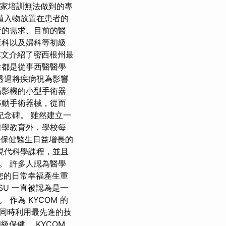
專家培訓無法做到的專
植入物放置在患者的
者的需求、目前的醫
產科以及婦科等初級
本文介紹了密西根州最
生都是從事西醫醫學
透過將疾病視為影響
攝影機的小型手術器
移動手術器械，從而
紀念碑。 雖然建立一
醫學教育外，學校每
級保健醫生日益增長的
現代科學課程，並且
。 許多人認為醫學
對您的日常幸福產生重
SU 一直被認為是一
作為 KYCOM 的
同時利用最先進的技
保健。 KYCOM