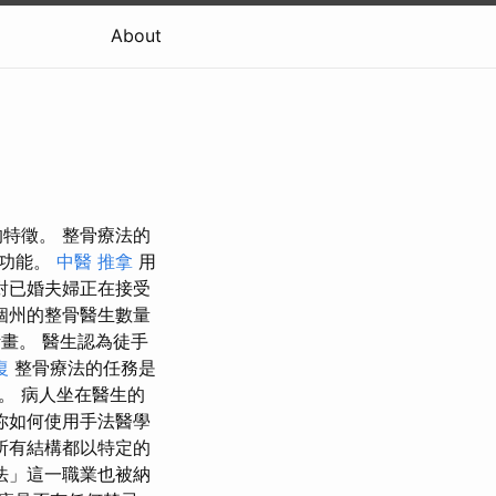
About
特徵。 整骨療法的
揮功能。
中醫 推拿
用
對已婚夫婦正在接受
個州的整骨醫生數量
計畫。 醫生認為徒手
復
整骨療法的任務是
。 病人坐在醫生的
你如何使用手法醫學
所有結構都以特定的
法」這一職業也被納