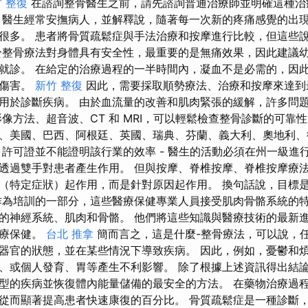
 整復
在諮詢整骨醫生之前，請先諮詢普通治療師並明確這種治
，醫生經常安撫病人，並解釋說，隨著每一次新的疼痛感覺的出
很多。 患者將骨質疏鬆症與手法治療和按摩進行比較，但這些
於整骨療法對身體具有安全性，最重要的是無痛效果，因此建議
就診。 在給定的治療過程的一半時間內，凝血不是必需的，因
成傷害。
新竹 整復
因此，需要採取順勢療法、治療和按摩來達到
用於診斷疾病。 由於血流量的改善和肌肉緊張的緩解，許多問
像方法、超音波、CT 和 MRI，可以輕鬆檢查整骨診斷的可靠
、美國、巴西、阿根廷、英國、瑞典、芬蘭、義大利、奧地利、
，許可證並不能證明該行業的效率 - 醫生的活動必須在州一級進
透過雙手對患者產生作用。 但與按摩、脊椎按摩、脊椎按摩療
（特定症狀）起作用，而是針對原因起作用。 換句話說，目標
作為培訓的一部分，這些醫療保健專業人員接受肌肉骨骼系統的
的神經系統、肌肉和骨骼。 他們將這些知識與醫療技術的最新
醫療保健。
台北 推拿
簡而言之，這是什麼-整骨療法，可以說，
器官的狀態，並在某些情況下導致疾病。 因此，例如，憂鬱和
、或個人發育、胃等產生不利影響。 除了根據上述資訊得出結
型的疾病並恢復體內能量儲備的最安全的方法。 在藥物治療過
從而顯著提高患者快速康復的百分比。 骨質疏鬆症是一種診斷