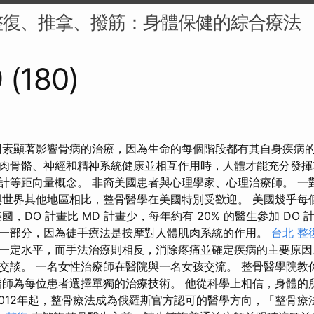
整復、推拿、撥筋：身體保健的綜合療法
 (180)
因素顯著影響骨病的治療，因為生命的每個階段都有其自身疾病的
肉骨骼、神經和精神系統健康並相互作用時，人體才能充分發
計等距向量概念。 非裔美國患者與心理學家、心理治療師。 一
與世界其他地區相比，整骨醫學在美國特別受歡迎。 美國幾乎每
國，DO 計畫比 MD 計畫少，每年約有 20% 的醫生參加 DO 
一部分，因為徒手療法是按摩對人體肌肉系統的作用。
台北 整
一定水平，而手法治療則相反，消除疼痛並確定疾病的主要原因
交談。 一名女性治療師在醫院與一名女孩交流。 整骨醫學院教
醫師為每位患者選擇單獨的治療技術。 他從科學上相信，身體的
2012年起，整骨療法成為俄羅斯官方認可的醫學方向，「整骨療