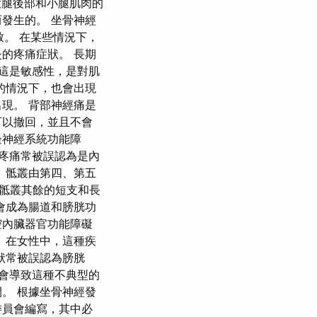
腿後部和小腿肌肉的
發生的。 坐骨神經
致。 在某些情況下，
的疼痛症狀。 長期
 這是敏感性，是對肌
的情況下，也會出現
現。 背部神經痛是
可以撤回，並且不會
邊神經系統功能障
疼痛常被誤認為是內
 骶叢由第四、第五
 骶叢其餘的短支和長
會成為腸道和膀胱功
腔內臟器官功能障礙
 在女性中，這種疾
狀常被誤認為膀胱
會導致這種不典型的
。 根據坐骨神經發
委員會編寫，其中必