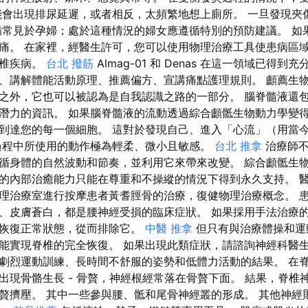
能會出現排尿延遲，或者相反，太頻繁地想上廁所。 一旦發現夾
病常見於孕婦；處於這種情況的婦女應遵循特別的預防建議。 如
痛。 在家裡，經醫生許可，您可以使用物理治療工具使患病區
脊椎疾病。
台北 撥筋
Almag-01 和 Denas 在這一領域已得到
、講解體能活動原理、推薦偏方、宣講痛點護理規則。 顱薦生
之外，它也可以被認為是自我認識之路的一部分。 腦脊髓液還
潛力的資訊。 如果腦脊髓液的流動透過綜合顱骶生物動力學變
到達您的每一個細胞。 這對於發現自己、進入「心流」（用當
過程中所使用的動作極為輕柔、微小且敏感。
台北 推拿
治療師不
循身體的自然波動和節奏，並利用它來帶來改變。 綜合顱骶生
的內部治癒能力只能在尊重和不操縱的情況下得到永久支持。 
理治療室進行按摩患者黃耆脛骨的治療，復健物理治療概念。 
、皮膚蒼白，都是腰神經受損的臨床症狀。 如果採用手法治療的
速恢復正常狀態，從而排除它。
中醫 推拿
但只有與治療體操和運
能實現脊椎的完全恢復。 如果出現此類症狀，請諮詢神經科醫生
劇烈運動訓練、長時間不舒服的姿勢和低體力活動的結果。 在
出現骨骼生長 - 骨贅，神經根經常落在骨贅下面。 結果，脊椎
贅擠壓。 其中一些參與腰、骶和尾骨神經叢的形成。 其他神經