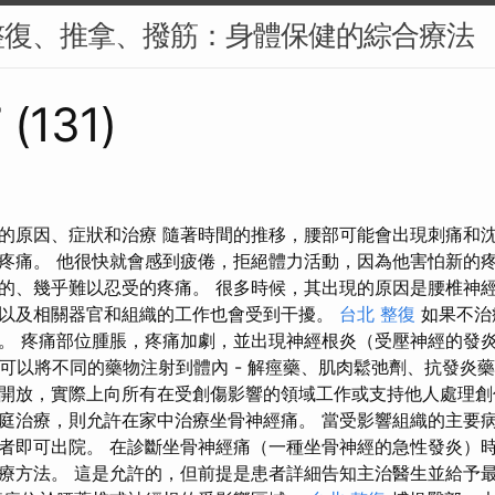
整復、推拿、撥筋：身體保健的綜合療法
 (131)
的原因、症狀和治療 隨著時間的推移，腰部可能會出現刺痛和沈
疼痛。 他很快就會感到疲倦，拒絕體力活動，因為他害怕新的疼
的、幾乎難以忍受的疼痛。 很多時候，其出現的原因是腰椎神經
以及相關器官和組織的工作也會受到干擾。
台北 整復
如果不治
。 疼痛部位腫脹，疼痛加劇，並出現神經根炎（受壓神經的發炎
，可以將不同的藥物注射到體內 - 解痙藥、肌肉鬆弛劑、抗發炎
開放，實際上向所有在受創傷影響的領域工作或支持他人處理創
庭治療，則允許在家中治療坐骨神經痛。 當受影響組織的主要
者即可出院。 在診斷坐骨神經痛（一種坐骨神經的急性發炎）
療方法。 這是允許的，但前提是患者詳細告知主治醫生並給予