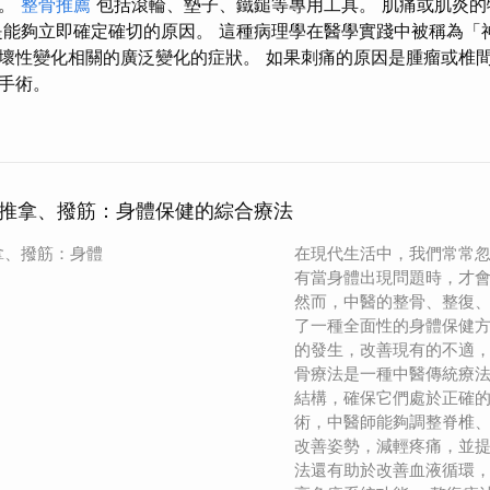
經。
整骨推薦
包括滾輪、墊子、鐵鎚等專用工具。 肌痛或肌炎的
是能夠立即確定確切的原因。 這種病理學在醫學實踐中被稱為「
壞性變化相關的廣泛變化的症狀。 如果刺痛的原因是腫瘤或椎
手術。
推拿、撥筋：身體保健的綜合療法
拿、撥筋：身體
在現代生活中，我們常常
有當身體出現問題時，才
然而，中醫的整骨、整復
了一種全面性的身體保健
的發生，改善現有的不適，
骨療法是一種中醫傳統療
結構，確保它們處於正確
術，中醫師能夠調整脊椎
改善姿勢，減輕疼痛，並
法還有助於改善血液循環