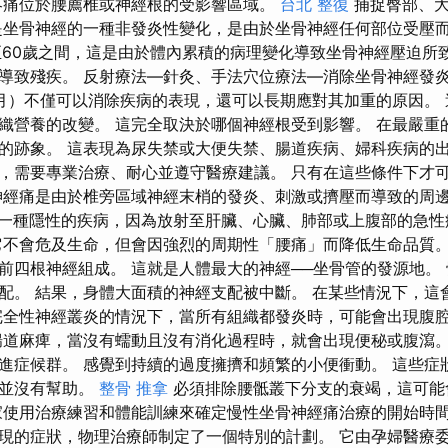
疼痛位於腰薦椎或神經根的受影響區域。
台北 整復
捕捉臀部、大
是坐骨神經的一種非發炎性變化，是由於坐骨神經任何部位受壓而
至60歲之間，這是由於體內累積的病理變化導致坐骨神經壓迫所
導致殘疾。 反射療法—針灸、手法穴位療法—消除坐骨神經發炎
月）不僅可以消除疾病的表現，還可以長期應對其加重的原因。
織營養的改變。 這完全取決於哪個神經根受到影響。 在最嚴重
的跡象。 這表現為尿失禁或大便失禁、腸道疾病、婦科疾病的出
，需要專業治療、耐心並遵守醫療建議。 只有在這些條件下才
神經痛是由於椎旁區域神經末梢的發炎、刺激或擠壓而導致的周
一種隱性的疾病，因為放射至肝臟、心臟、肺部或上腹部的急性
它不會危及生命，但會因強烈的周期性「腰痛」而降低生命品質。
前四根神經組成。 這就是人體最大的神經──坐骨管的發源地。
配。 結果，身體大面積的神經支配被中斷。 在某些情況下，這
完全性神經叢炎的情況下，當所有組織都發炎時，可能會出現腹
腸道麻痺，當沒有蠕動且沒有消化過程時，就會出現便秘或腹瀉。
進症候群。 感覺到持續的過度擁擠和頻繁的小便衝動。 這些症
療並沒有幫助。
整骨 推拿
必須排除腰骶叢下分支的衰竭，這可能
家使用治療練習和體能訓練來確定慢性坐骨神經痛治療的開始時間
現的症狀，物理治療師制定了一個特別的計劃。 它由孕婦醫療