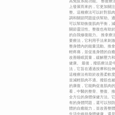
高免疫系統功能。 整復療
上發展而來的，它更加關
整。這種療法可以針對肌
調和關節問題提供幫助。
可以幫助恢復肌肉平衡，
關節靈活性。整復也有助
的自我修復能力。 推拿療
要療法，它利用手法來刺
整身體內的能量流動。推
輕疼痛，並促進身體的自
改善睡眠質量，緩解壓力
健康。 最後，撥筋療法是
法，它旨在通過按摩和拉
這種療法有助於改善柔軟
並減輕肌肉不適。撥筋也
的康復，它能夠促進肌肉的
看，中醫的整骨、整復、
全方位的身體保健方法。
有的身體問題，還可以預
體的自癒能力，並改善整
生活中維持身體健康，還