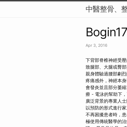
中醫整骨、
Bogin17
Apr 3, 2016
下背部脊椎神經受壓
致腿部、大腿或臀部
親身體驗過腰部劇烈
疼痛感外，神經本身
會發炎並且部分萎縮
療 - 電泳的幫助下
廣泛背景的專業人士
以預防的形式進行家
不再困擾患者時，患
極使用傳統醫學的治