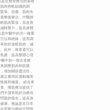
法是在整骨療法的基礎
注肌肉和軟組織的調
肉緊張、扭傷、肌肉失
通過整復療法，中醫師
減輕肌肉緊張，並改善
於減輕壓力，提高身體
法是中醫中的另一種重
激穴位和經絡，從而調
拿有助於放鬆肌肉，減
癒。此外，推拿還可以
和焦慮，提高整體心理
中醫中的一個古老療
伸來調整肌肉和筋膜。
度，增加關節靈活性，
被廣泛應用於運動傷害
恢復和修復。 綜合來
推拿、撥筋療法提供了
它們不僅有助於治療現
防問題的發生，提高身
體健康。無論是在日常
是在需要治療特定問題