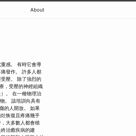
About
重感。 有時它會導
痛發作。 許多人都
受壓。 除了強烈的
療，受壓的神經組織
）。 在一種物理治
藥物。 該培訓向具有
傷的人開放。 如果
病灶恢復且疼痛幾乎
時，大多數人都會積
最終治癒疾病的建