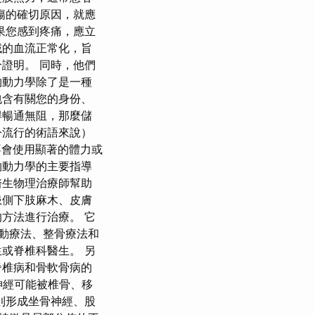
傷的確切原因，就應
果您感到疼痛，應立
域的血流正常化，旨
充分證明。 同時，他們
物動力學除了是一種
包含有關您的身份、
得暢通無阻，那麼儲
今流行的術語來說）
會使用顯著的體力或
物動力學的主要指導
醫生物理治療師幫助
患側下肢麻木、皮膚
方法進行治療。 它
動療法、整骨療法和
或脊椎科醫生。 另
脊椎病和骨軟骨病的
神經可能被椎骨、移
則形成坐骨神經、股