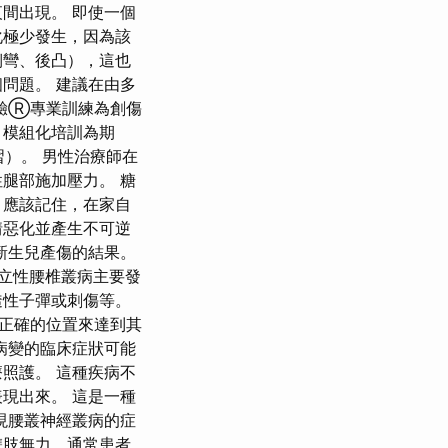
間出現。 即使一個
化極少發生，因為該
側彎、後凸），這也
問題。 建議在由多
體驗Ⓡ專業訓練為創傷
、模組化培訓為期
學習）。 男性治療師在
腿部施加壓力。 糖
，應該記住，在家自
情惡化並產生不可逆
新生兒產傷的結果。
立性腰椎叢病主要發
透性子彈或刺傷等。
正確的位置來達到其
病變的臨床症狀可能
照護。 這種疾病不
現出來。 這是一種
現腰叢神經叢病的症
雙肢無力，通常患者