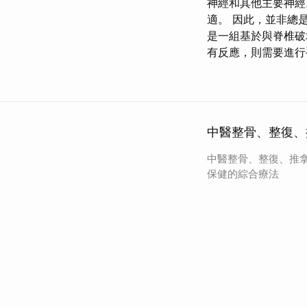
神經和其他主要神
適。 因此，並非總
是一組基於與脊椎破
有反應，則需要進行
中醫整骨、整復、
中醫整骨、整復、推
保健的綜合療法