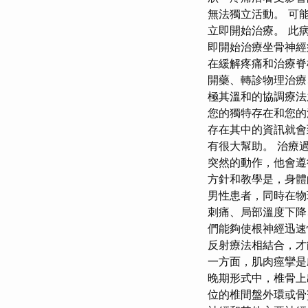
無法獨立活動。 可
立即開始治療。 此
即開始治療坐骨神經
在緩解疼痛和治療
開藥、轉診物理治療
極其溫和的協調療法
您的獨特存在和您的
存在其中的資訊就會
有很大幫助。 治療
突然的動作，他會遵
方針和教學是，身體
男性患者，同時在物
刺痛、局部溫度下降
們能夠使根神經迅
反射療法相結合，才
一方面，肌肉痙攣是
晚期形式中，椎骨上
位的椎間盤外環或骨