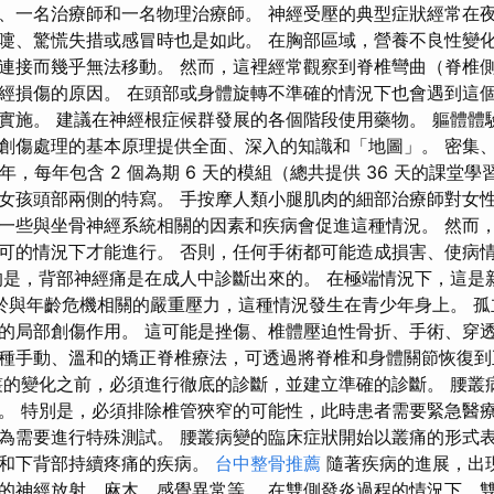
、一名治療師和一名物理治療師。 神經受壓的典型症狀經常在夜
嚏、驚慌失措或感冒時也是如此。 在胸部區域，營養不良性變
連接而幾乎無法移動。 然而，這裡經常觀察到脊椎彎曲（脊椎
經損傷的原因。 在頭部或身體旋轉不準確的情況下也會遇到這個
實施。 建議在神經根症候群發展的各個階段使用藥物。 軀體
創傷處理的基本原理提供全面、深入的知識和「地圖」。 密集
年，每年包含 2 個為期 6 天的模組（總共提供 36 天的課堂
女孩頭部兩側的特寫。 手按摩人類小腿肌肉的細部治療師對女性
一些與坐骨神經系統相關的因素和疾病會促進這種情況。 然而
可的情況下才能進行。 否則，任何手術都可能造成損害、使病
的是，背部神經痛是在成人中診斷出來的。 在極端情況下，這是
於與年齡危機相關的嚴重壓力，這種情況發生在青少年身上。 孤
的局部創傷作用。 這可能是挫傷、椎體壓迫性骨折、手術、穿
種手動、溫和的矯正脊椎療法，可透過將脊椎和身體關節恢復到
叢的變化之前，必須進行徹底的診斷，並建立準確的診斷。 腰叢
。 特別是，必須排除椎管狹窄的可能性，此時患者需要緊急醫療
為需要進行特殊測試。 腰叢病變的臨床症狀開始以叢痛的形式表
部和下背部持續疼痛的疾病。
台中整骨推薦
隨著疾病的進展，出
的神經放射、麻木、感覺異常等。 在雙側發炎過程的情況下，