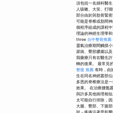
須包括一名婦科醫生
人咳嗽、大笑、打噴
部分由於與肋骨緊密
可能是脊椎或肋間神
個程序組成的課程中
理論的神經生理學和
three
台中整骨推薦
靈氣治療期間觸摸小
尿病、臀部膿瘍以及
我藥療只有在醫生許
轉的後果。 最常見
整復 推薦
有時，由
生在同名神經叢部位
多恩的脊椎療法是一
效果。 在治療腰骶
與許多其他病理相似
太可能自行排除，因
大腿、臀部、下腹
狀－疼痛沿著受影響