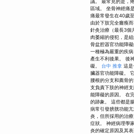
議。 最常見的是，
區域。 坐骨神經痛
痛最常發生在40歲
由於下肢完全癱瘓而
針灸治療（最長3個
肉萎縮的侵犯，是組
骨盆腔器官功能障礙
一種極為嚴重的疾病
產生不利後果。 後
礙。
台中 推拿
這是
臟器官功能障礙。 
腰根的分支和薦骨的
支負責下肢的神經支
能障礙的原因。 在
的跡象。 這些都是
病常引發膀胱功能亢
炎，但所採用的治
症狀。 神經病理學
炎的確定原因及其表