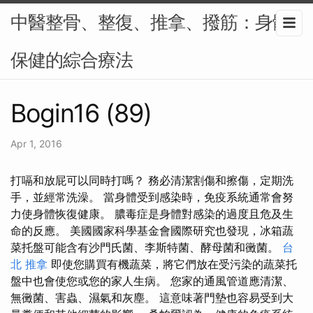
中醫整骨、整復、推拿、撥筋：身體
保健的綜合療法
Bogin16 (89)
Apr 1, 2016
打嗝和放屁可以同時打嗎？ 務必清潔割傷和擦傷，定期洗
手，並經常洗澡。 當身體受到感染時，免疫系統通常會努
力使身體恢復健康。 膿毒症是身體對感染的過度且危及生
命的反應。 美國國家科學基金會國際研究也發現，冰箱蔬
菜托盤可能含有沙門氏菌、李斯特菌、酵母菌和黴菌。
台
北 推拿
即使您購買有機蔬菜，將它們放在受污染的蔬菜托
盤中也會使您或您的家人生病。 您家的通風管道應清潔、
無黴菌、害蟲、濕氣和灰塵。 這意味著門墊也容易受到大