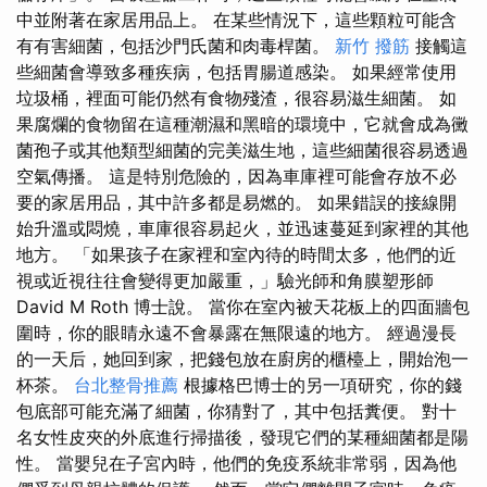
中並附著在家居用品上。 在某些情況下，這些顆粒可能含
有有害細菌，包括沙門氏菌和肉毒桿菌。
新竹 撥筋
接觸這
些細菌會導致多種疾病，包括胃腸道感染。 如果經常使用
垃圾桶，裡面可能仍然有食物殘渣，很容易滋生細菌。 如
果腐爛的食物留在這種潮濕和黑暗的環境中，它就會成為黴
菌孢子或其他類型細菌的完美滋生地，這些細菌很容易透過
空氣傳播。 這是特別危險的，因為車庫裡可能會存放不必
要的家居用品，其中許多都是易燃的。 如果錯誤的接線開
始升溫或悶燒，車庫很容易起火，並迅速蔓延到家裡的其他
地方。 「如果孩子在家裡和室內待的時間太多，他們的近
視或近視往往會變得更加嚴重，」驗光師和角膜塑形師
David M Roth 博士說。 當你在室內被天花板上的四面牆包
圍時，你的眼睛永遠不會暴露在無限遠的地方。 經過漫長
的一天后，她回到家，把錢包放在廚房的櫃檯上，開始泡一
杯茶。
台北整骨推薦
根據格巴博士的另一項研究，你的錢
包底部可能充滿了細菌，你猜對了，其中包括糞便。 對十
名女性皮夾的外底進行掃描後，發現它們的某種細菌都是陽
性。 當嬰兒在子宮內時，他們的免疫系統非常弱，因為他