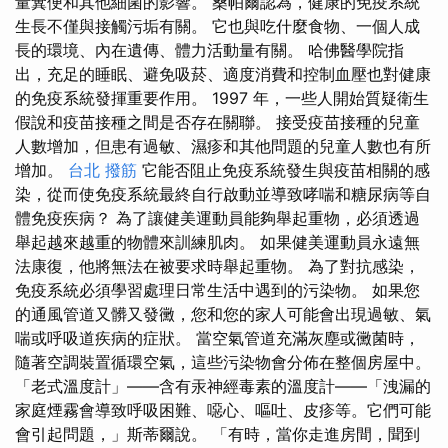
量糞便和其他細菌的影響。 桑帕爾認為，健康的免疫系統
生長不僅與接觸污垢有關。 它也與吃什麼食物、一個人成
長的環境、內在遺傳、體力活動量有關。 哈佛醫學院指
出，充足的睡眠、避免吸菸、適度消費和控制血壓也對健康
的免疫系統發揮重要作用。 1997 年，一些人開始質疑衛生
假說和疫苗接種之間是否存在關聯。 接受疫苗接種的兒童
人數增加，但患有過敏、濕疹和其他問題的兒童人數也有所
增加。
台北 撥筋
它能否阻止免疫系統發生與疫苗相關的感
染，從而使免疫系統最終自行啟動並導致哮喘和糖尿病等自
體免疫疾病？ 為了讓健美運動員能夠舉起重物，必須透過
舉起越來越重的物體來訓練肌肉。 如果健美運動員永遠無
法康復，他將無法在被要求時舉起重物。 為了對抗感染，
免疫系統必須學習處理日常生活中遇到的污染物。 如果您
的通風管道又髒又發黴，您和您的家人可能會出現過敏、氣
喘或呼吸道疾病的症狀。 當空氣管道充滿灰塵或黴菌時，
隨著空調裝置循環空氣，這些污染物會分佈在整個房屋中。
「老式溫度計」——含有汞神經毒素的溫度計——「洩漏的
家庭煙霧會導致呼吸困難、噁心、嘔吐、皮疹等。它們可能
會引起問題，」斯蒂爾說。 「有時，當你走進房間，聞到