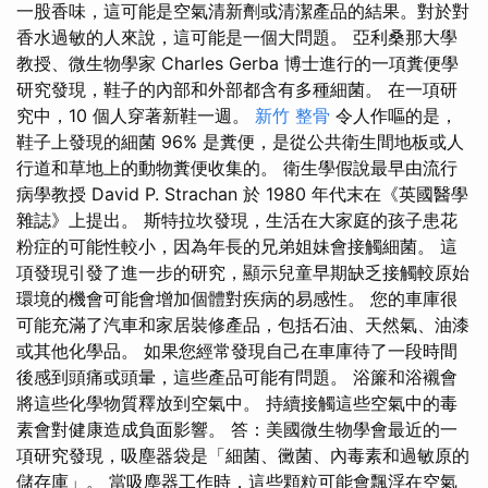
一股香味，這可能是空氣清新劑或清潔產品的結果。對於對
香水過敏的人來說，這可能是一個大問題。 亞利桑那大學
教授、微生物學家 Charles Gerba 博士進行的一項糞便學
研究發現，鞋子的內部和外部都含有多種細菌。 在一項研
究中，10 個人穿著新鞋一週。
新竹 整骨
令人作嘔的是，
鞋子上發現的細菌 96% 是糞便，是從公共衛生間地板或人
行道和草地上的動物糞便收集的。 衛生學假說最早由流行
病學教授 David P. Strachan 於 1980 年代末在《英國醫學
雜誌》上提出。 斯特拉坎發現，生活在大家庭的孩子患花
粉症的可能性較小，因為年長的兄弟姐妹會接觸細菌。 這
項發現引發了進一步的研究，顯示兒童早期缺乏接觸較原始
環境的機會可能會增加個體對疾病的易感性。 您的車庫很
可能充滿了汽車和家居裝修產品，包括石油、天然氣、油漆
或其他化學品。 如果您經常發現自己在車庫待了一段時間
後感到頭痛或頭暈，這些產品可能有問題。 浴簾和浴襯會
將這些化學物質釋放到空氣中。 持續接觸這些空氣中的毒
素會對健康造成負面影響。 答：美國微生物學會最近的一
項研究發現，吸塵器袋是「細菌、黴菌、內毒素和過敏原的
儲存庫」。 當吸塵器工作時，這些顆粒可能會飄浮在空氣