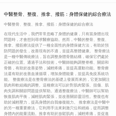
中醫整骨、整復、推拿、撥筋：身體保健的綜合療法
中醫整骨、整復、推拿、撥筋：身體保健的綜合療法
在現代生活中，我們常常忽略了身體的健康，只有當身體出現
問題時，才會想到尋求醫療協助。然而，中醫的整骨、整復、
推拿、撥筋療法提供了一種全面性的身體保健方法，有助於預
防問題的發生，改善現有的不適，並提高整體健康。 整骨療法
是一種中醫傳統療法，旨在調整身體骨骼結構，確保它們處於
正確的位置。通過手法和技術，中醫師能夠調整脊椎、關節和
骨骼，有助於改善姿勢，減輕疼痛，並提高運動功能。整骨療
法還有助於改善血液循環，增加身體能量，並提高免疫系統功
能。 整復療法是在整骨療法的基礎上發展而來的，它更加關注
肌肉和軟組織的調整。這種療法可以針對肌肉緊張、扭傷、肌
肉失調和關節問題提供幫助。通過整復療法，中醫師可以幫助
恢復肌肉平衡，減輕肌肉緊張，並改善關節靈活性。整復也有
助於減輕壓力，提高身體的自我修復能力。 推拿療法是中醫中
的另一種重要療法，它利用手法來刺激穴位和經絡，從而調整
身體內的能量流動。推拿有助於放鬆肌肉，減輕疼痛，並促進