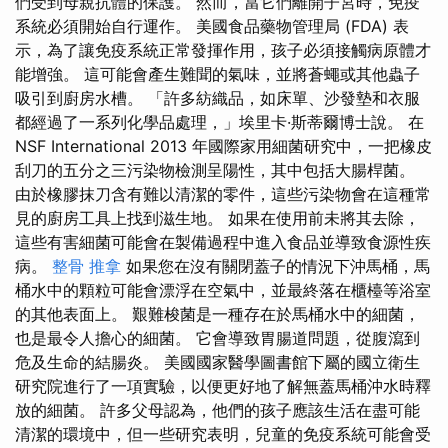
們受到母親抗體的保護。 然而，當它們離開子宮時，免疫
系統必須開始自行運作。 美國食品藥物管理局 (FDA) 表
示，為了讓免疫系統正常發揮作用，孩子必須接觸病原體才
能增強。 這可能會產生難聞的氣味，並將蒼蠅或其他蟲子
吸引到廚房水槽。 「許多紡織品，如床單、沙發墊和衣服
都經過了一系列化學品處理，」埃里卡·斯蒂爾博士說。 在
NSF International 2013 年國際家用細菌研究中，一把橡皮
刮刀的五分之三污染物檢測呈陽性，其中包括大腸桿菌。
由於橡膠抹刀含有難以清潔的零件，這些污染物會在這種常
見的廚房工具上找到滋生地。 如果在使用前未將其去除，
這些有害細菌可能會在製備過程中進入食品並導致食源性疾
病。
整骨 推拿
如果您在沒有關閉蓋子的情況下沖馬桶，馬
桶水中的顆粒可能會漂浮在空氣中，並最終落在櫃檯等浴室
的其他表面上。 艱難梭菌是一種存在於馬桶水中的細菌，
也是最令人擔心的細菌。 它會導致胃腸道問題，從腹瀉到
危及生命的結腸炎。 美國國家醫學圖書館下屬的國立衛生
研究院進行了一項實驗，以便更好地了解無蓋馬桶沖水時釋
放的細菌。 許多父母認為，他們的孩子應該生活在盡可能
清潔的環境中，但一些研究表明，兒童的免疫系統可能會受