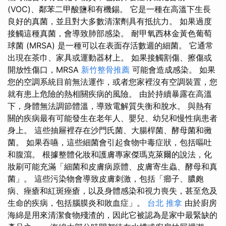
(VOC)、鄰苯二甲酸鹽和有機錫。 它是一種在高溫下生長
良好的真菌，並且對大多數清潔劑具有抵抗力。 如果過度
接觸這種真菌，會導致肺部感染。 耐甲氧西林金黃色葡萄
球菌 (MRSA) 是一種可以在表面存活數週的細菌。 它通常
出現在茶巾、家具或運動器材上。 如果接觸割傷、擦傷或
開放性傷口，MRSA
新竹整骨推薦
可能會造成感染。 如果
您的空調系統目前無法運作，或者您家裡沒有空調裝置，您
就有患上危險的熱相關疾病的風險。 由於持續暴露在高溫
下，身體無法調節體溫，導致電解質失衡和脫水。 與熱有
關的疾病最有可能發生在老年人、嬰兒、幼兒和慢性病患者
身上。 這些抽屜裡存在沙門氏菌、大腸桿菌、酵母菌和黴
菌。 如果吞嚥，這些細菌會引起食物中毒症狀，包括嘔吐
和腹瀉。 根據整體化妝和護膚專家傑瑪克萊爾的說法，化
妝刷可能充滿「細菌和皮膚病原體、皮膚寄生蟲、酵母和真
菌」。 這些污染物會導致皮膚刺激，包括「癤子、膿皰
病、痤瘡和紅斑痤瘡，以及身體感染和視力喪失，甚至危及
生命的疾病，包括腦膜炎和敗血症」。
台北 推拿
由於廚房
海綿是用來清潔食物殘渣的，因此它被認為是家中最緊缺的