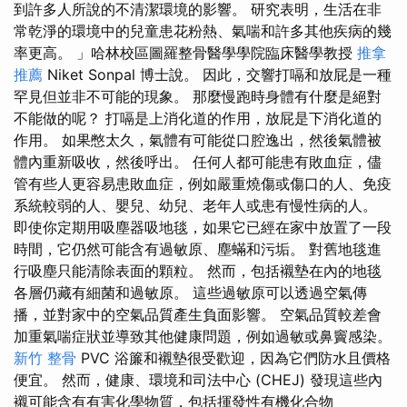
到許多人所說的不清潔環境的影響。 研究表明，生活在非
常乾淨的環境中的兒童患花粉熱、氣喘和許多其他疾病的幾
率更高。 」哈林校區圖羅整骨醫學學院臨床醫學教授
推拿
推薦
Niket Sonpal 博士說。 因此，交響打嗝和放屁是一種
罕見但並非不可能的現象。 那麼慢跑時身體有什麼是絕對
不能做的呢？ 打嗝是上消化道的作用，放屁是下消化道的
作用。 如果憋太久，氣體有可能從口腔逸出，然後氣體被
體內重新吸收，然後呼出。 任何人都可能患有敗血症，儘
管有些人更容易患敗血症，例如嚴重燒傷或傷口的人、免疫
系統較弱的人、嬰兒、幼兒、老年人或患有慢性病的人。
即使你定期用吸塵器吸地毯，如果它已經在家中放置了一段
時間，它仍然可能含有過敏原、塵蟎和污垢。 對舊地毯進
行吸塵只能清除表面的顆粒。 然而，包括襯墊在內的地毯
各層仍藏有細菌和過敏原。 這些過敏原可以透過空氣傳
播，並對家中的空氣品質產生負面影響。 空氣品質較差會
加重氣喘症狀並導致其他健康問題，例如過敏或鼻竇感染。
新竹 整骨
PVC 浴簾和襯墊很受歡迎，因為它們防水且價格
便宜。 然而，健康、環境和司法中心 (CHEJ) 發現這些內
襯可能含有有害化學物質，包括揮發性有機化合物