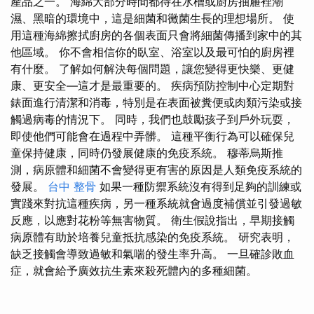
產品之一。 海綿大部分時間都待在水槽或廚房抽屜裡潮
濕、黑暗的環境中，這是細菌和黴菌生長的理想場所。 使
用這種海綿擦拭廚房的各個表面只會將細菌傳播到家中的其
他區域。 你不會相信你的臥室、浴室以及最可怕的廚房裡
有什麼。 了解如何解決每個問題，讓您變得更快樂、更健
康、更安全—這才是最重要的。 疾病預防控制中心定期對
錶面進行清潔和消毒，特別是在表面被糞便或肉類污染或接
觸過病毒的情況下。 同時，我們也鼓勵孩子到戶外玩耍，
即使他們可能會在過程中弄髒。 這種平衡行為可以確保兒
童保持健康，同時仍發展健康的免疫系統。 穆蒂烏斯推
測，病原體和細菌不會變得更有害的原因是人類免疫系統的
發展。
台中 整骨
如果一種防禦系統沒有得到足夠的訓練或
實踐來對抗這種疾病，另一種系統就會過度補償並引發過敏
反應，以應對花粉等無害物質。 衛生假說指出，早期接觸
病原體有助於培養兒童抵抗感染的免疫系統。 研究表明，
缺乏接觸會導致過敏和氣喘的發生率升高。 一旦確診敗血
症，就會給予廣效抗生素來殺死體內的多種細菌。