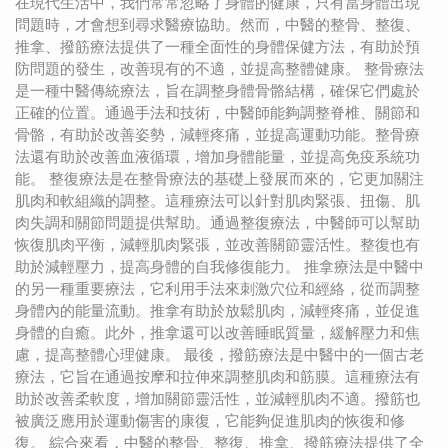
在現代生活中，我們常常忽略了身體的健康，只有當身體出現
問題時，才會想到尋求醫療協助。然而，中醫的整骨、整復、
推拿、撥筋療法提供了一種全面性的身體保健方法，有助於預
防問題的發生，改善現有的不適，並提高整體健康。 整骨療法
是一種中醫傳統療法，旨在調整身體骨骼結構，確保它們處於
正確的位置。通過手法和技術，中醫師能夠調整脊椎、關節和
骨骼，有助於改善姿勢，減輕疼痛，並提高運動功能。整骨療
法還有助於改善血液循環，增加身體能量，並提高免疫系統功
能。 整復療法是在整骨療法的基礎上發展而來的，它更加關注
肌肉和軟組織的調整。這種療法可以針對肌肉緊張、扭傷、肌
肉失調和關節問題提供幫助。通過整復療法，中醫師可以幫助
恢復肌肉平衡，減輕肌肉緊張，並改善關節靈活性。整復也有
助於減輕壓力，提高身體的自我修復能力。 推拿療法是中醫中
的另一種重要療法，它利用手法來刺激穴位和經絡，從而調整
身體內的能量流動。推拿有助於放鬆肌肉，減輕疼痛，並促進
身體的自癒。此外，推拿還可以改善睡眠質量，緩解壓力和焦
慮，提高整體心理健康。 最後，撥筋療法是中醫中的一個古老
療法，它旨在通過按摩和拉伸來調整肌肉和筋膜。這種療法有
助於改善柔軟度，增加關節靈活性，並減輕肌肉不適。撥筋也
被廣泛應用於運動傷害的康復，它能夠促進肌肉的恢復和修
復。 綜合來看，中醫的整骨、整復、推拿、撥筋療法提供了全