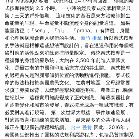
Thai Massage 客服，我們將在 24 小時內回覆。 傳統的泰
式按摩持續約 2.5 小時。 一小時的經典泰式按摩相當於只
換了三天的戶外假期。 這項技術的基石是東方治療師對生
命能量的呈現，生命能量不斷流經全身的能量通道。 如果
能量路徑（「sen」、「qi」、「prana」）有障礙，身體
和心理疾病就會進入我們的生活。
新竹 推拿
所以泰式按摩
的手法就是根據這些想法而設計的，旨在透過作用於每個經
絡對應的活性點來消除這些能量阻塞。 傳統泰式按摩是一
種複雜的身體治療系統，大約在 2,500 年前進入泰國文
化，是最古老的中國和印度治療方法的共生體。 泰式按摩
的過程首先是對腿部傾斜位置的活動點進行指壓。 泰式按
摩的做法植根於泰國農民文化。 在農村地區，父母經常要
求孩子赤腳跺背，以緩解痙攣和減輕疼痛。 農業工作..幾個
世紀以來，這種實用知識變成了正式知識。 隨著泰國社會
的逐漸變化和城市的發展，泰式按摩成為一種城市職業，有
必要對其進行規範。 第二次世界大戰後，事件加速發展，
對適當教育和訓練的需求增加。 越來越多的公共和私人組
織正在開設廣告課程和培訓。
台中 整骨
因此，2016年，
泰國衛生部推出了嚴格的法規和認證程序，包括品質控制系