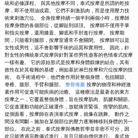
統和必修課程。 與其他按摩不同，泰式按摩是所謂的乾按
摩，即不使用油或霜。 它們不刺激肌肉，而是使用壓力技
術來刺激穴位。 全身按摩持續一個半到兩個小時，按摩師
按摩身體的各個部位，從腳趾到頭頂。 按摩師不僅用手掌
和指尖按摩，還用膝蓋、腳底和手肘進行按摩。 按摩期
間，只能看到腿部，按摩室通常不會關閉。 按摩師可以是
女性或男性，這不會影響手術的品質和實用性。 因此，針
對女性的傳統泰式按摩與針對某些男性遊客的色情泰式按摩
一樣有趣。 它的原始形式是按摩和身體鍛煉的結合，其有
效性在於其複雜的基礎，例如基於淋巴按摩和穴位按摩的技
術。 在手術過程中，他們會作用於整個身體，包括關節、
脊椎、腹部、手臂和腿部。
整骨推薦
按摩的物理和神經激
素作用可促進可能疾病的治癒。 這種療法是最著名的東方
按摩之一，它覆蓋整個身體，旨在按摩肌肉、肌腱和關節。
它促進運動功能的正確運作，放鬆痛苦緊張、痙攣的肌肉。
從側面看，按摩師在表演泰式按摩，就像在跳舞。 動作之
間沒有間斷－施加在某個部位的壓力逐漸轉移到身體的另一
部位。 在此之前，泰式按摩與佛教哲學並非密不可分，因
此只能透過宗教儀式進行，並且只能由僧侶進行。 泰式放