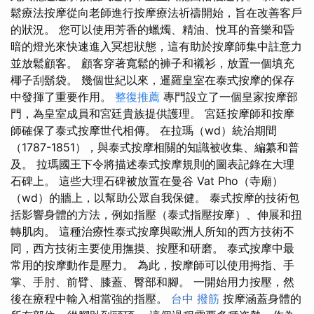
鬆療法按摩從向老師進行按摩療法祈禱開始，旨在改善客戶
的狀況。 您可以使用芳香的蠟燭、精油、悅耳的音樂和昏
暗的燈光來快速進入冥想狀態，這有助於按摩師集中註意力
並放鬆顧客。 顧客穿著寬鬆的褲子和襯衫，放置一個填充
椰子刮鬍袋。 幾個世紀以來，暹羅皇室在泰式按摩的保存
中發揮了重要作用。
整復推薦
專門設立了一個皇家按摩部
門，為皇室成員和宮廷貴族提供護理。 宮廷按摩師和按摩
師確保了泰式按摩世代相傳。 在拉瑪（wd）統治期間
（1787-1851），與泰式按摩相關的知識被收集、編纂和普
及。 拉瑪國王下令將描述泰式按摩規則的圖表記錄在大理
石碑上。 這些大理石碑被放置在曼谷 Vat Pho（寺廟）
（wd）的牆上，以幫助公眾自我保健。 泰式按摩的技術包
括影響身體的方法，例如指壓（泰式指壓按摩）、伸展和扭
轉肌肉。 這種治療性泰式按摩與歐洲人所知的西方技術不
同，西方技術主要使用撫摸、按壓和研磨。 泰式按摩中最
常用的按摩動作是壓力。 為此，按摩師可以使用拇指、手
掌、手肘、前臂、膝蓋、臀部和腳。 一開始用力按壓，然
後在療程中輸入相當強的指壓。
台中 撥筋
按摩涵蓋身體的