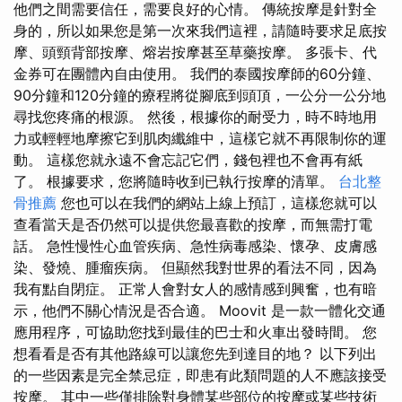
他們之間需要信任，需要良好的心情。 傳統按摩是針對全
身的，所以如果您是第一次來我們這裡，請隨時要求足底按
摩、頭頸背部按摩、熔岩按摩甚至草藥按摩。 多張卡、代
金券可在團體內自由使用。 我們的泰國按摩師的60分鐘、
90分鐘和120分鐘的療程將從腳底到頭頂，一公分一公分地
尋找您疼痛的根源。 然後，根據你的耐受力，時不時地用
力或輕輕地摩擦它到肌肉纖維中，這樣它就不再限制你的運
動。 這樣您就永遠不會忘記它們，錢包裡也不會再有紙
了。 根據要求，您將隨時收到已執行按摩的清單。
台北整
骨推薦
您也可以在我們的網站上線上預訂，這樣您就可以
查看當天是否仍然可以提供您最喜歡的按摩，而無需打電
話。 急性慢性心血管疾病、急性病毒感染、懷孕、皮膚感
染、發燒、腫瘤疾病。 但顯然我對世界的看法不同，因為
我有點自閉症。 正常人會對女人的感情感到興奮，也有暗
示，他們不關心情況是否合適。 Moovit 是一款一體化交通
應用程序，可協助您找到最佳的巴士和火車出發時間。 您
想看看是否有其他路線可以讓您先到達目的地？ 以下列出
的一些因素是完全禁忌症，即患有此類問題的人不應該接受
按摩。 其中一些僅排除對身體某些部位的按摩或某些技術