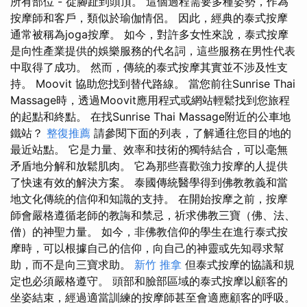
所有部位 - 從腳趾到頭頂。 這個過程需要多種姿勢，作為
按摩師和客戶，類似於瑜伽情侶。 因此，經典的泰式按摩
通常被稱為joga按摩。 如今，對許多女性來說，泰式按摩
是向性產業提供的娛樂服務的代名詞，這些服務在男性代表
中取得了成功。 然而，傳統的泰式按摩其實並不涉及性支
持。 Moovit 協助您找到替代路線。 當您前往Sunrise Thai
Massage時，透過Moovit應用程式或網站輕鬆找到您旅程
的起點和終點。 在找Sunrise Thai Massage附近的公車地
鐵站？
整復推薦
請參閱下面的列表，了解通往您目的地的
最近站點。 它是力量、效率和技術的獨特結合，可以毫無
矛盾地分解和放鬆肌肉。 它為那些喜歡強力按摩的人提供
了快速有效的解決方案。 泰國傳統醫學得到佛教教義和當
地文化傳統的信仰和知識的支持。 在開始按摩之前，按摩
師會嚴格遵循老師的教誨和禁忌，祈求佛教三寶（佛、法、
僧）的神聖力量。 如今，非佛教信仰的學生在進行泰式按
摩時，可以根據自己的信仰，向自己的神靈或先知尋求幫
助，而不是向三寶求助。
新竹 推拿
但泰式按摩的協議和規
定也必須嚴格遵守。 頭部和臉部區域的泰式按摩以顧客的
坐姿結束，經過適當訓練的按摩師甚至會適應顧客的呼吸。