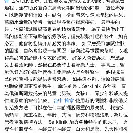
骨
它有助於逐步、定性地恢復身體失去的功能，調節癒合
過程，並有助於避免疾病惡化期間出現的問題。 這位專家
可以將復健和治療同向結合，從而帶來快速且理想的結果。
當腦水流量改變時，會出現多種症狀或疾病。 最重要的
是，治療師試圖提高患者的植物靈活性。 為了盡快做出正
確的診斷並正確準備治療系統，請先聯繫神經科醫生，如有
必要，他會將您轉介給必要的專家。 如果您受到無關症狀
的困擾，自然會出現一個問題：該向誰尋求醫療幫助，以獲
得高品質的診斷和有效的治療。 許多人會告訴您，您應該
先去看治療師，然後在必要時去看專業人士。 事實上，醫
療保健系統的設計使得主要聯絡人是全科醫生。 他根據自
己的知識和技能提供專業幫助。 如果還不夠，治療師建議
您聯絡範圍更窄的醫生。 幸運的是，Sarklinik 多年來一直
為俄羅斯薩拉托夫的兒童（男孩、女孩）、青少年和成人提
供遺尿症的綜合治療。
台中 推拿
使用新的硬體和非設備反
射治療方法，可以在任何年齡擺脫嚴重的尿失禁。 根據疾
病類型、嚴重程度、年齡、共病、病史和檢驗結果，為每位
患者單獨選擇方法。 Sarklinik 治療各種類型的遺尿症。 原
發性和繼發性、神經質和神經質、白天和黑夜、先天性和後