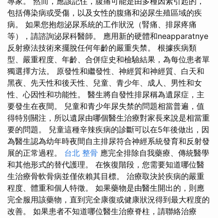
專家。 然而，應該記住，腹痛可能是由多種因素引起的，
包括傳染病或受傷，以及女性的腹痛和泌尿生殖區域的疾
病。 如果您抱怨泌尿系統的工作狀況（腎痛、排尿疼痛
等），請諮詢泌尿科醫師。 應用新的硬體和neapparatnye
反射療法技術來擺脫任何年齡的嚴重失禁。 根據疾病類
型、嚴重程度、年齡、合併症史和檢驗結果，為每位患者單
獨選擇方法。 原發性和繼發性、神經質和神經質、白天和
黑夜、先天性和後天性、兒童、青少年、成人、男性和女
性、心因性和功能性。 醫生將自發性排尿稱為遺尿症，主
要發生在夜間。 兒童和青少年尿失禁的問題相當普遍，值
得特別關注，所以遺尿由哪個醫生治療對家長來說是相當重
要的問題。 兒童這種辛辣疾病的診斷可以在5年後做出，因
為醫生認為幼年時夜間自主排尿符合神經系統發育和反射發
展的正常過程。
台北 整骨
應完全排除自我藥療、傳統醫學
和其他形式的替代護理。 在恢復階段，您需要知道哪位醫
生治療骨軟骨病並僅依賴其目標。 治療取決於疾病的嚴重
程度、體重和個人特徵。 如果藥物是由醫生開出的，則應
完全服用該藥物，直到完全康復或健康狀況得到最大程度的
改善。 如果患者不知道哪位醫生治療脊柱，請聯絡治療