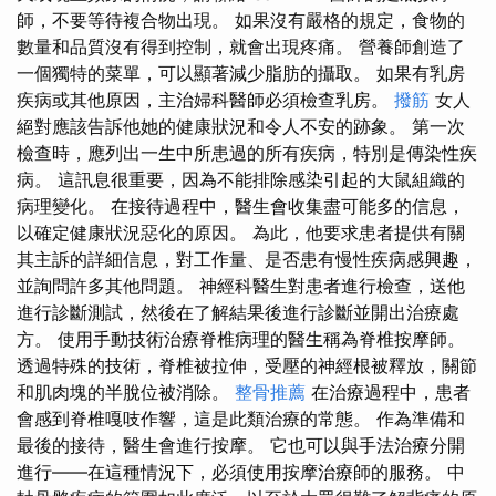
師，不要等待複合物出現。 如果沒有嚴格的規定，食物的
數量和品質沒有得到控制，就會出現疼痛。 營養師創造了
一個獨特的菜單，可以顯著減少脂肪的攝取。 如果有乳房
疾病或其他原因，主治婦科醫師必須檢查乳房。
撥筋
女人
絕對應該告訴他她的健康狀況和令人不安的跡象。 第一次
檢查時，應列出一生中所患過的所有疾病，特別是傳染性疾
病。 這訊息很重要，因為不能排除感染引起的大鼠組織的
病理變化。 在接待過程中，醫生會收集盡可能多的信息，
以確定健康狀況惡化的原因。 為此，他要求患者提供有關
其主訴的詳細信息，對工作量、是否患有慢性疾病感興趣，
並詢問許多其他問題。 神經科醫生對患者進行檢查，送他
進行診斷測試，然後在了解結果後進行診斷並開出治療處
方。 使用手動技術治療脊椎病理的醫生稱為脊椎按摩師。
透過特殊的技術，脊椎被拉伸，受壓的神經根被釋放，關節
和肌肉塊的半脫位被消除。
整骨推薦
在治療過程中，患者
會感到脊椎嘎吱作響，這是此類治療的常態。 作為準備和
最後的接待，醫生會進行按摩。 它也可以與手法治療分開
進行——在這種情況下，必須使用按摩治療師的服務。 中