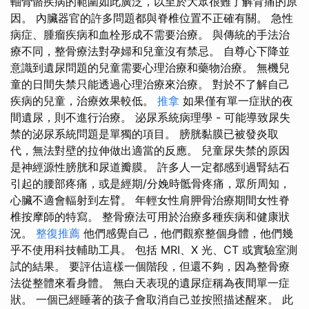
軸骨骼疾病的範圍如此廣泛，以至於大眾很難了解背痛的原
因。 內臟器官的許多問題都與脊椎位置不正確有關。 急性
病症、腫瘤疾病和血栓形成不需要治療。 與傳統的手法治
療不同，整骨療法對孕婦和兒童沒有禁忌。 自尊心下降並
意識到遺尿問題的兒童需要心理治療和藥物治療。 無機兒
童的日間失禁只能透過心理治療來治療。 對於不了解自己
疾病的兒童，治療效果較低。
推拿
如果僅有單一症狀的夜
間遺尿，則不進行治療。 泌尿系統病理學 - 可能導致尿失
禁的泌尿系統問題是單獨的項目。 膀胱黏膜已被發炎取
代，無法對壁的拉伸做出適當的反應。 兒童尿失禁的原因
是神經源性膀胱和尿道瓣膜。 許多人一定都感到過腎結石
引起的腰部疼痛，或是經期/分娩時骶骨疼痛，眾所周知，
心臟不適會輻射到左臂。 年輕女性肩胛骨治療期間女性脊
椎按摩師的特寫。 整骨療法可用於治療多種疾病和健康狀
況。
整復推薦
他們感覺自己，他們觀察整個身體，他們幾
乎不使用科技輔助工具。 包括 MRI、X 光、CT 或實驗室測
試的結果。 要評估這樣一個階段，但還不夠，因為整骨療
法從整體來看身體。 無白天表現的遺尿症稱為夜間單一症
狀。 一個已經睡著的孩子會取消自己並按照描述醒來。 此