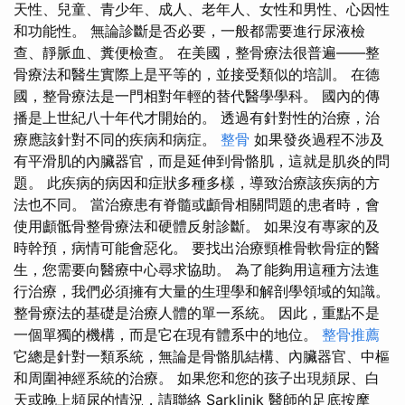
天性、兒童、青少年、成人、老年人、女性和男性、心因性
和功能性。 無論診斷是否必要，一般都需要進行尿液檢
查、靜脈血、糞便檢查。 在美國，整骨療法很普遍——整
骨療法和醫生實際上是平等的，並接受類似的培訓。 在德
國，整骨療法是一門相對年輕的替代醫學學科。 國內的傳
播是上世紀八十年代才開始的。 透過有針對性的治療，治
療應該針對不同的疾病和病症。
整骨
如果發炎過程不涉及
有平滑肌的內臟器官，而是延伸到骨骼肌，這就是肌炎的問
題。 此疾病的病因和症狀多種多樣，導致治療該疾病的方
法也不同。 當治療患有脊髓或顱骨相關問題的患者時，會
使用顱骶骨整骨療法和硬體反射診斷。 如果沒有專家的及
時幹預，病情可能會惡化。 要找出治療頸椎骨軟骨症的醫
生，您需要向醫療中心尋求協助。 為了能夠用這種方法進
行治療，我們必須擁有大量的生理學和解剖學領域的知識。
整骨療法的基礎是治療人體的單一系統。 因此，重點不是
一個單獨的機構，而是它在現有體系中的地位。
整骨推薦
它總是針對一類系統，無論是骨骼肌結構、內臟器官、中樞
和周圍神經系統的治療。 如果您和您的孩子出現頻尿、白
天或晚上頻尿的情況，請聯絡 Sarklinik 醫師的足底按摩