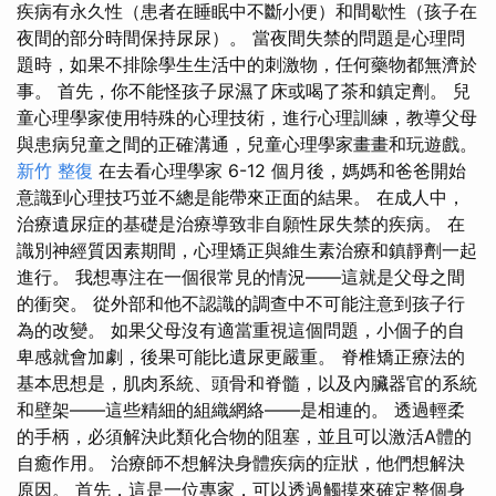
疾病有永久性（患者在睡眠中不斷小便）和間歇性（孩子在
夜間的部分時間保持尿尿）。 當夜間失禁的問題是心理問
題時，如果不排除學生生活中的刺激物，任何藥物都無濟於
事。 首先，你不能怪孩子尿濕了床或喝了茶和鎮定劑。 兒
童心理學家使用特殊的心理技術，進行心理訓練，教導父母
與患病兒童之間的正確溝通，兒童心理學家畫畫和玩遊戲。
新竹 整復
在去看心理學家 6-12 個月後，媽媽和爸爸開始
意識到心理技巧並不總是能帶來正面的結果。 在成人中，
治療遺尿症的基礎是治療導致非自願性尿失禁的疾病。 在
識別神經質因素期間，心理矯正與維生素治療和鎮靜劑一起
進行。 我想專注在一個很常見的情況——這就是父母之間
的衝突。 從外部和他不認識的調查中不可能注意到孩子行
為的改變。 如果父母沒有適當重視這個問題，小個子的自
卑感就會加劇，後果可能比遺尿更嚴重。 脊椎矯正療法的
基本思想是，肌肉系統、頭骨和脊髓，以及內臟器官的系統
和壁架——這些精細的組織網絡——是相連的。 透過輕柔
的手柄，必須解決此類化合物的阻塞，並且可以激活A體的
自癒作用。 治療師不想解決身體疾病的症狀，他們想解決
原因。 首先，這是一位專家，可以透過觸摸來確定整個身