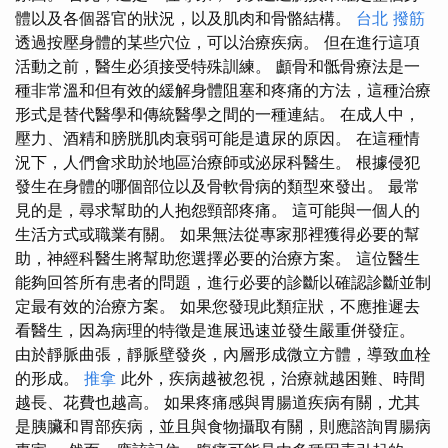
體以及各個器官的狀況，以及肌肉和骨骼結構。
台北 撥筋
透過按壓身體的某些穴位，可以治療疾病。 但在進行這項
活動之前，醫生必須接受特殊訓練。 顱骨和骶骨療法是一
種非常溫和但有效的緩解身體阻塞和疼痛的方法，這種治療
形式是替代醫學和傳統醫學之間的一種連結。 在成人中，
壓力、酒精和膀胱肌肉衰弱可能是遺尿的原因。 在這種情
況下，人們會求助於地區治療師或泌尿科醫生。 根據侵犯
發生在身體的哪個部位以及骨軟骨病的類型來發出。 最常
見的是，尋求幫助的人抱怨頸部疼痛。 這可能與一個人的
生活方式或職業有關。 如果無法從專家那裡獲得必要的幫
助，神經科醫生將幫助您選擇必要的治療方案。 這位醫生
能夠回答所有患者的問題，進行必要的診斷以確認診斷並制
定最有效的治療方案。 如果您發現此類症狀，不應推遲去
看醫生，因為病理的特徵是進展迅速並發生嚴重併發症。
由於靜脈曲張，靜脈壁發炎，內層形成微立方體，導致血栓
的形成。
推拿
此外，疾病越被忽視，治療就越困難、時間
越長、花費也越高。 如果疼痛感與胃腸道疾病有關，尤其
是胰臟和胃部疾病，並且與食物攝取有關，則應諮詢胃腸病