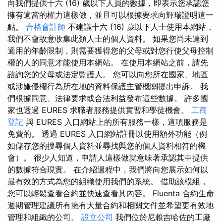
向我們提供十六 (16) 歲以下人員的數據，即表示您承認您
擁有適當的權力這樣做，並且可以根據要求向輝瑞證明這一
點。
合格會計師
不建議十六 (16) 歲以下人士使用本網站，
我們不會故意收集此類人士的個人資料。 如果您尚未達到
適用的年齡限制，則需要獲得您的父母或對您行使父母控制
權的人的同意才能使用本網站。 在使用本網站之前，請先
諮詢您的父母或法定監護人。 您可以向您所在國家、地區
或涉嫌侵權行為所在地的資料保護主管機關提出申訴。 我
們根據同意、法律要求或合法利益發布這些數據。 許多國
家也透過 EURES 求職者服務提供實習和學徒機會。
工商
登記
與 EURES 入口網站上的所有服務一樣，這項服務是
免費的。 透過 EURES 入口網站註冊以使用額外功能（例
如儲存您的搜尋個人資料並尋找與您的個人資料相符的機
會）。 很少人知道，申請人這樣做就意味著承認其中提供
的數據符合現實。 在介紹過程中，我們將向您展示如何以
最有效的方式為您的組織使用我們的系統。 借助該模組，
您可以輕鬆查看合約並快速查看其內容。 Fluenta 合約生命
週期管理建議所有擁有大量合約和相關文件並希望更有效地
管理和組織的公司。
設立公司
我們位於尼賴吉哈佐的工廠