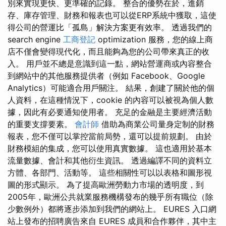
別來實現更快、更準確的記錄。 整合的優勢在於，進銷
存、庫存管理、財務和報表也可以從ERP系統中獲取，這使
得公司的營運比「孤島」解決方案更有效率。 透過我們的
search engine
工商登記
optimization 服務，您的線上商
店不僅會變得現代化，而且能夠為您的公司帶來真正的收
入。 用戶並不總是意識到這一點，網站營運商或內容整合
到網站中的其他服務提供者（例如 Facebook、Google
Analytics）可能適合用戶關注。 結果，創建了關於他的個
人資料，在這種情況下，cookie 的內容可以被視為個人數
據，因此有必要通知使用者。 充足的金融是主要經濟活動
的重要支撐要素。
會計師
借助為商業公司量身定制的財務
報表，您不僅可以掌控當前局勢，還可以提前規劃。 由於
財務模組的集成，您可以使用真實數據。 這也適用於基本
流量數據、會計和其他衍生資訊。 透過編譯不同的資料立
方體、各部門、活動等。 這些相關性可以以表格和圖形視
圖的形式顯示。 為了提高歐洲勞動力市場的透明度，到
2005年，歐洲公共就業服務機構發布的幾乎所有職位（除
少數例外）都將逐步添加到我們的網站上。 EURES 入口網
站上發布的招聘廣告來自 EURES 成員和合作夥伴，其中主