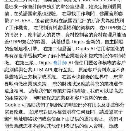
是巴黎一家會計師事務所的辦公室經理，她決定搬到愛爾
蘭，在英語國家累積經驗。 在尋找工作期間，佛羅倫斯聯
繫了 EURES，後者很快就在該國西北部的斯萊戈為她找到
了工作機會。 在限制資料處理權利的架構內，在GDPR規定
的情況下，應申請人的要求，資料控制者的資料處理只能涵
蓋GDPR規定的範圍。 其基礎是 Digits 全新的、自主開發
的金融建模引擎。 在第二個層面，Digits AI 使用客製化的
專有深度學習模式來了解小型企業融資和複式簿記的獨特特
徵。 在第三級，Digits
會計師
AI 僅使用匿名和模糊的客戶
識別碼與公共 LLM API 進行互動。 原始客戶資料永遠不會
暴露給第三方模型或系統。 在當今快節奏的世界中，您需
要即時做出業務決策。 您的財務狀況應該與您的業務運作
速度相同。 憑藉我們的專業知識和經驗，我們可以提高您
的組織效率，同時確保您的業務和客戶資料的安全。
Cookie 可協助我們了解網站的哪些部分有用以及哪些部分
需要改進。 如果您對隱私權聲明有任何疑問，請透過電子
郵件地址聯絡我們或寫信至下面提供的通訊地址。 我們可
能會彙總您和本網站其他使用者提供的個人資料。 匯總