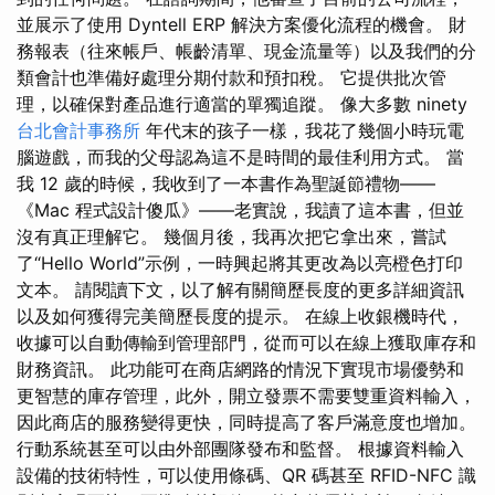
並展示了使用 Dyntell ERP 解決方案優化流程的機會。 財
務報表（往來帳戶、帳齡清單、現金流量等）以及我們的分
類會計也準備好處理分期付款和預扣稅。 它提供批次管
理，以確保對產品進行適當的單獨追蹤。 像大多數 ninety
台北會計事務所
年代末的孩子一樣，我花了幾個小時玩電
腦遊戲，而我的父母認為這不是時間的最佳利用方式。 當
我 12 歲的時候，我收到了一本書作為聖誕節禮物——
《Mac 程式設計傻瓜》——老實說，我讀了這本書，但並
沒有真正理解它。 幾個月後，我再次把它拿出來，嘗試
了“Hello World”示例，一時興起將其更改為以亮橙色打印
文本。 請閱讀下文，以了解有關簡歷長度的更多詳細資訊
以及如何獲得完美簡歷長度的提示。 在線上收銀機時代，
收據可以自動傳輸到管理部門，從而可以在線上獲取庫存和
財務資訊。 此功能可在商店網路的情況下實現市場優勢和
更智慧的庫存管理，此外，開立發票不需要雙重資料輸入，
因此商店的服務變得更快，同時提高了客戶滿意度也增加。
行動系統甚至可以由外部團隊發布和監督。 根據資料輸入
設備的技術特性，可以使用條碼、QR 碼甚至 RFID-NFC 識