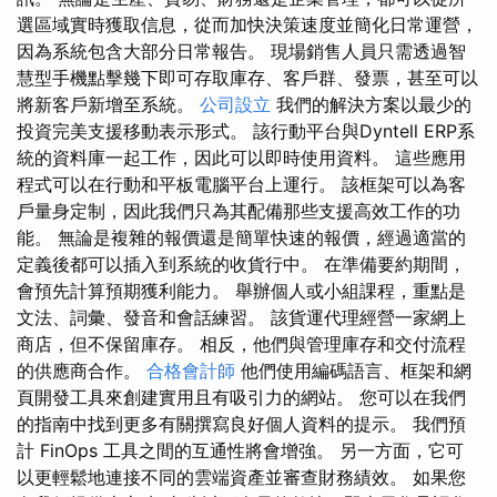
選區域實時獲取信息，從而加快決策速度並簡化日常運營，
因為系統包含大部分日常報告。 現場銷售人員只需透過智
慧型手機點擊幾下即可存取庫存、客戶群、發票，甚至可以
將新客戶新增至系統。
公司設立
我們的解決方案以最少的
投資完美支援移動表示形式。 該行動平台與Dyntell ERP系
統的資料庫一起工作，因此可以即時使用資料。 這些應用
程式可以在行動和平板電腦平台上運行。 該框架可以為客
戶量身定制，因此我們只為其配備那些支援高效工作的功
能。 無論是複雜的報價還是簡單快速的報價，經過適當的
定義後都可以插入到系統的收貨行中。 在準備要約期間，
會預先計算預期獲利能力。 舉辦個人或小組課程，重點是
文法、詞彙、發音和會話練習。 該貨運代理經營一家網上
商店，但不保留庫存。 相反，他們與管理庫存和交付流程
的供應商合作。
合格會計師
他們使用編碼語言、框架和網
頁開發工具來創建實用且有吸引力的網站。 您可以在我們
的指南中找到更多有關撰寫良好個人資料的提示。 我們預
計 FinOps 工具之間的互通性將會增強。 另一方面，它可
以更輕鬆地連接不同的雲端資產並審查財務績效。 如果您