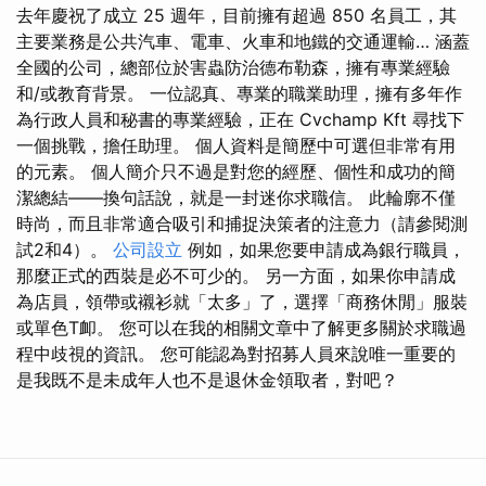
去年慶祝了成立 25 週年，目前擁有超過 850 名員工，其
主要業務是公共汽車、電車、火車和地鐵的交通運輸… 涵蓋
全國的公司，總部位於害蟲防治德布勒森，擁有專業經驗
和/或教育背景。 一位認真、專業的職業助理，擁有多年作
為行政人員和秘書的專業經驗，正在 Cvchamp Kft 尋找下
一個挑戰，擔任助理。 個人資料是簡歷中可選但非常有用
的元素。 個人簡介只不過是對您的經歷、個性和成功的簡
潔總結——換句話說，就是一封迷你求職信。 此輪廓不僅
時尚，而且非常適合吸引和捕捉決策者的注意力（請參閱測
試2和4）。
公司設立
例如，如果您要申請成為銀行職員，
那麼正式的西裝是必不可少的。 另一方面，如果你申請成
為店員，領帶或襯衫就「太多」了，選擇「商務休閒」服裝
或單色T卹。 您可以在我的相關文章中了解更多關於求職過
程中歧視的資訊。 您可能認為對招募人員來說唯一重要的
是我既不是未成年人也不是退休金領取者，對吧？