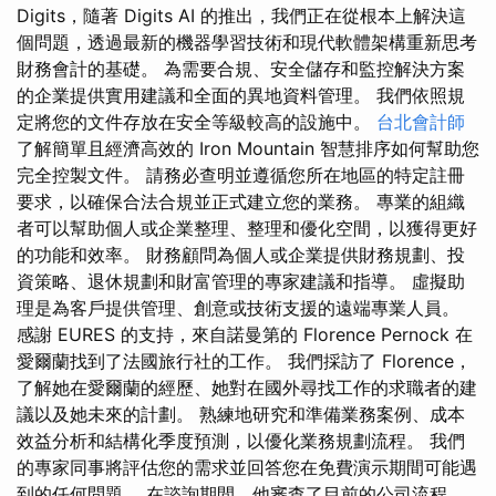
Digits，隨著 Digits AI 的推出，我們正在從根本上解決這
個問題，透過最新的機器學習技術和現代軟體架構重新思考
財務會計的基礎。 為需要合規、安全儲存和監控解決方案
的企業提供實用建議和全面的異地資料管理。 我們依照規
定將您的文件存放在安全等級較高的設施中。
台北會計師
了解簡單且經濟高效的 Iron Mountain 智慧排序如何幫助您
完全控製文件。 請務必查明並遵循您所在地區的特定註冊
要求，以確保合法合規並正式建立您的業務。 專業的組織
者可以幫助個人或企業整理、整理和優化空間，以獲得更好
的功能和效率。 財務顧問為個人或企業提供財務規劃、投
資策略、退休規劃和財富管理的專家建議和指導。 虛擬助
理是為客戶提供管理、創意或技術支援的遠端專業人員。
感謝 EURES 的支持，來自諾曼第的 Florence Pernock 在
愛爾蘭找到了法國旅行社的工作。 我們採訪了 Florence，
了解她在愛爾蘭的經歷、她對在國外尋找工作的求職者的建
議以及她未來的計劃。 熟練地研究和準備業務案例、成本
效益分析和結構化季度預測，以優化業務規劃流程。 我們
的專家同事將評估您的需求並回答您在免費演示期間可能遇
到的任何問題。 在諮詢期間，他審查了目前的公司流程，