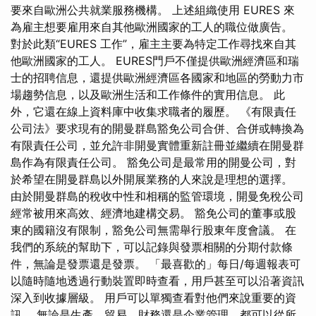
要來自歐洲公共就業服務機構。 上述組織使用 EURES 來
為雇主想要雇用來自其他歐洲國家的工人的職位做廣告。
對於此類“EURES 工作”，雇主主要為特定工作尋找來自其
他歐洲國家的工人。 EURES門戶不僅提供歐洲經濟區和瑞
士的招聘信息，還提供歐洲經濟區各國家和地區的勞動力市
場趨勢信息，以及歐洲生活和工作條件的實用信息。 此
外，它還在線上資料庫中收集求職者的履歷。 《有限責任
公司法》要求現有的開曼群島豁免公司合併、合併或轉換為
有限責任公司，並允許非開曼實體重新註冊並繼續在開曼群
島作為有限責任公司。 豁免公司是最常用的開曼公司，對
於希望在開曼群島以外開展業務的人來說是理想的選擇。
由於開曼群島的稅收中性和相稱的監管環境，開曼免稅公司
經常被用來高效、經濟地建構交易。 豁免公司的董事或股
東的國籍沒有限制，豁免公司無需舉行股東年度會議。 在
我們的系統的幫助下，可以記錄與發票相關的分期付款條
件，無論是發票還是發票。 「最喜歡的」每日/每週報表可
以隨時隨地透過行動裝置即時查看，用戶甚至可以沿著資訊
深入到收據層級。 用戶可以單獨查看對他們來說重要的資
訊。 無論是生產、貿易、財務還是企業管理，都可以從所