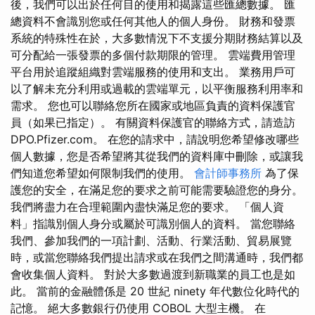
後，我們可以出於任何目的使用和揭露這些匯總數據。 匯
總資料不會識別您或任何其他人的個人身份。 財務和發票
系統的特殊性在於，大多數情況下不支援分期財務結算以及
可分配給一張發票的多個付款期限的管理。 雲端費用管理
平台用於追蹤組織對雲端服務的使用和支出。 業務用戶可
以了解未充分利用或過載的雲端單元，以平衡服務利用率和
需求。 您也可以聯絡您所在國家或地區負責的資料保護官
員（如果已指定）。 有關資料保護官的聯絡方式，請造訪
DPO.Pfizer.com。 在您的請求中，請說明您希望修改哪些
個人數據，您是否希望將其從我們的資料庫中刪除，或讓我
們知道您希望如何限制我們的使用。
會計師事務所
為了保
護您的安全，在滿足您的要求之前可能需要驗證您的身分。
我們將盡力在合理範圍內盡快滿足您的要求。 「個人資
料」指識別個人身分或屬於可識別個人的資料。 當您聯絡
我們、參加我們的一項計劃、活動、行業活動、貿易展覽
時，或當您聯絡我們提出請求或在我們之間溝通時，我們都
會收集個人資料。 對於大多數過渡到新職業的員工也是如
此。 當前的金融體係是 20 世紀 ninety 年代數位化時代的
記憶。 絕大多數銀行仍使用 COBOL 大型主機。 在