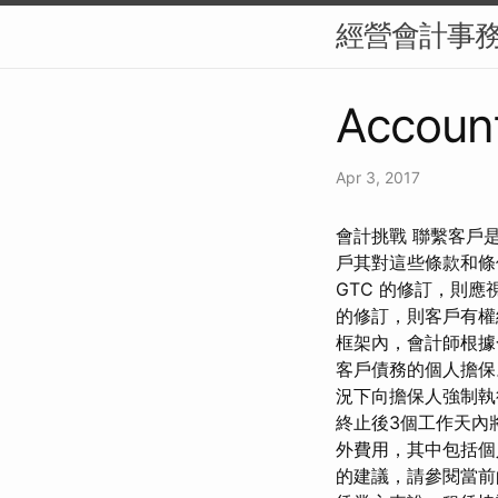
經營會計事
Account
Apr 3, 2017
會計挑戰 聯繫客戶
戶其對這些條款和條
GTC 的修訂，則應
的修訂，則客戶有權
框架內，會計師根據
客戶債務的個人擔保
況下向擔保人強制執
終止後3個工作天內
外費用，其中包括個
的建議，請參閱當前