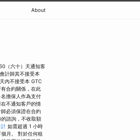
About
60（六十）天通知客
知會計師其不接受本
天內不接受本 GTC
所有合約關係，在此
多名擔保人作為支付
權在不通知客戶的情
計師必須保證在合約
時的諮詢，不收取額
會計
如需超過 1 小時
下個月。 對於任何租