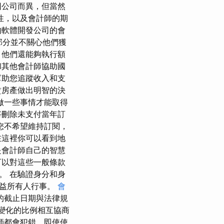
因公司而異，但當然
性，以及會計師的期
的軟體開發公司的會
一部分並不關心他們獲
，他們還能夠執行額
和其他會計師協助國
幫助您追蹤收入和支
賃房產做出明智的決
做一些事情才能取得
將刪除未支付當年訂
您不希望維持訂閱，
在這裡你可以看到地
是會計師自己的智慧
可以對這些一般條款
。 在驗證身分和身
受益所有人行事。
會
的截止日期與法律規
據變化的比例相互協商
師都會犯錯，即使使