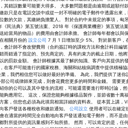
，其錯誤數量可能要大得多。 大多數問題都是由逾期或超額付款
繳款只是在電話交談中或從一封不明確的電子郵件中透露出來，
位數的欠款，其繳納負擔驚人。 對於合約中未規定的事項，匈
 年《民法典》第五號法案、2018 年《保護商業機密》第五號法
送給當局的物品）的費用由會計師承擔。 會計師每年都會以與
但在相關月份的
設立公司
7 月 1 日增加至少 5%。 對於新客戶
，會計師不會改變費用（合約簽訂時的課稅方法和會計科目編號
錯而錯過了指定的、預先商定的、具有約束力的截止日期，他將
以的罰款金額。 會計師根據其最了解的知識、客戶向其提供的
，在客戶可能進行的國家稅務、海關和結核病調查中提供積極協
企業，我們相信您可以做好最好的準備。 為此，我們提供了迷你
外部公司或律師來完成，則會花費您更多的時間和金錢。 需要更
紹你的公司以及其中發生的流程，可能還需要進行即時討論，然
能夠應用它。 這次，保證您能夠根據樣品製作，並節省數十萬福
方案，但您也必須為此填寫相當詳細的資料表。 從本質上講，Vik
向客戶發送各種稅收和繳款通知。
公司設立
使用者可以在確定後提
ki 會在適當的時間完全自動地向客戶發送通知電子郵件，而不是由
都對所提供的資訊量感到不知所措。 然而，可以肯定的是，任