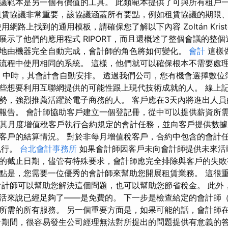
議範本是另一個有價值的工具。 此類範本提供了可與所有租戶
租賃協議非常重要，該協議涵蓋所有要點，例如租賃協議的期限
用網路上找到的通用模板，請確保您了解以下內容 Zoltán Kris
展示了他們的應用程式 RIPORT，而且還概述了整個會議的整個
地由機器完全自動完成，會計師的角色將如何變化。
會計
這樣
流程中使用相同的系統。 這樣，他們就可以確保根本不需要處
MA 中時，其會計會自動安排。 透過我們公司，您有機會選擇數位
些想要利用互聯網提供的可能性跟上現代技術成就的人。 線上
勢，強烈推薦活躍於電子商務的人。 客戶應在3天內將進出人
報告。 會計師協助客戶建立一個登記冊，從中可以提供薪資所需
為其月度增值稅客戶執行合約規定的會計任務，並向客戶提供數
客戶的結算情況。 對於非每月增值稅客戶，合約中包含的會計
執行。
台北會計事務所
如果會計師因客戶未向會計師提供未來活
的截止日期，儘管有特殊要求，會計師應完全排除與客戶的失敗
點是，您需要一位優秀的會計師來幫助您開展租賃業務。 這很
會計師可以幫助您解決這個問題，也可以幫助您節省稅金。 此外
活來說已經足夠了——是免費的。 下一步是檢查給定的會計師
所需的所有服務。 另一個重要方面是，如果可能的話，會計師
計期間，很容易發生公司經理無法對所提出的問題提供有意義的