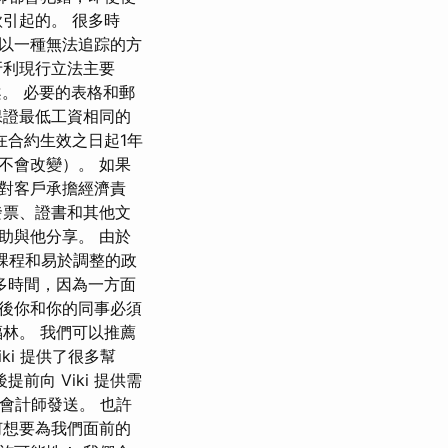
引起的。 很多時
以一種無法追踪的方
牙利現行立法主要
案。 必要的表格和郵
保證最低工資相同的
，在合約生效之日起1年
不會改變）。 如果
對客戶承擔經濟責
發票、證書和其他文
助與他分享。 由於
課程和易於調整的政
多時間，因為一方面
後你和你的同事必須
林。 我們可以推薦
i 提供了很多幫
前向 Viki 提供需
會計師發送。 也許
何想要為我們面前的