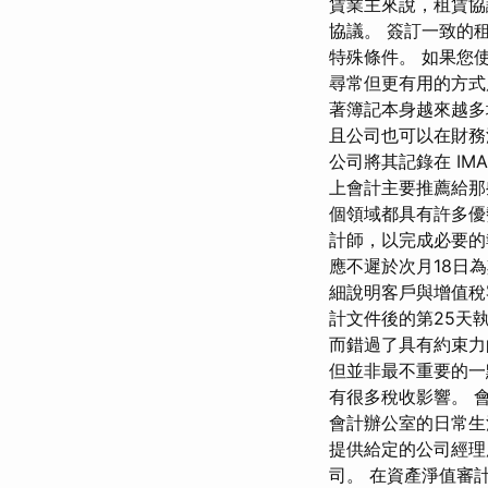
賃業主來說，租賃協
協議。 簽訂一致的
特殊條件。 如果您使
尋常但更有用的方式
著簿記本身越來越多
且公司也可以在財務
公司將其記錄在 I
上會計主要推薦給那
個領域都具有許多優
計師，以完成必要的
應不遲於次月18日
細說明客戶與增值稅
計文件後的第25天
而錯過了具有約束力
但並非最不重要的一
有很多稅收影響。 
會計辦公室的日常生
提供給定的公司經理
司。 在資產淨值審