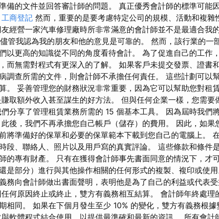
準備的文件並回答審計師的問題。 真正優秀會計師的標準可能
。
工商登記
然而，重要的是要考慮特定公司的規模、活動和複雜
朋友經營一家汽車修理廠時所非常滿意的會計師並不是最適合我
 - 儘管我認為我的朋友和他的意見是可靠的。 然而，該行業的
們以更高的知識從不同的角度看待會計。 為了促進自己的工作
，而無需對程式有更深入的了解。 如果客戶未提交發票、證書
病調查所需的文件，則會計師不承擔任何責任。 這些計劃可以
算。 妥善管理您的財務狀況非常重要，因為它可以幫助您對租
是賺取額外收入甚至謀生的好方法。 但與任何企業一樣，您需要
我們分享了管理租賃業務所需的 15 個基本工具。 因為屆時我們
 此後，我們不再承擔您自己帳戶（儲存）的費用。 因此，如果
前將準備好的保單和必要的保單範本下載到您自己的電腦上。 
時段、聯絡人、照片以及用戶寫的真實評論。 這些條款和條件
師的專有財產。 只有在獲得會計師事先書面同意的情況下，才
還是部分）進行與其他操作相關的任何形式的複製、複印或使用
義務向會計師做出書面聲明，表明他是為了自己的利益或代表
任何原因終止或終止，雙方有義務相互結算。 會計師年終處理
期相同。 如果在下個月發生至少 10% 的變化，雙方有義務根
常與軟體程式結合使用，以提供最準確和最新的資訊。 所有會計