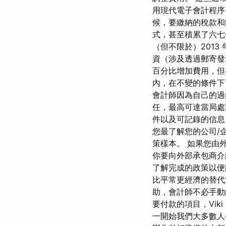
用現代電子會計程序
候，要繳納的稅款和
式，甚至積累了六七
（但不限於）2013
資（涉及透過郵寄發
百分比增加費用，
內，在不變的條件下
會計師因為自己的過
任，最高可達當局處
件以及可記錄的信息
您最了解您的公司/
策樣本。 如果您由
你要向外部承包商介
了解完成的政策以便
比平常更經濟的替代
助，會計師不必手動
要付款的項目，Vi
一開始我們大多數人