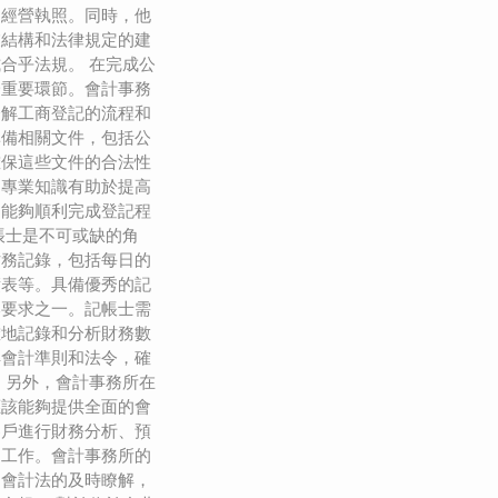
的經營執照。同時，他
業結構和法律規定的建
合乎法規。 在完成公
一重要環節。會計事務
瞭解工商登記的流程和
準備相關文件，包括公
確保這些文件的合法性
的專業知識有助於提高
戶能夠順利完成登記程
帳士是不可或缺的角
財務記錄，包括每日的
債表等。具備優秀的記
本要求之一。記帳士需
確地記錄和分析財務數
解會計準則和法令，確
 另外，會計事務所在
應該能夠提供全面的會
客戶進行財務分析、預
的工作。會計事務所的
和會計法的及時瞭解，