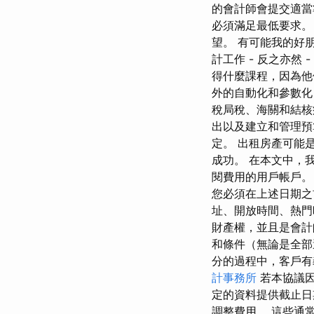
的會計師會提交適當
必須滿足最低要求
望。 有可能我的好
計工作 - 反之亦然
得什麼課程，因為他
外的自動化和參數化
稅局稅、海關和結核
出以及建立和管理預
定。 出租房產可能
成功。 在本文中，
閱費用的用戶帳戶。
您必須在上述日期之
址、開放時間、熱門
財產權，並且是會計
和條件（無論是全部
分的過程中，客戶有
計事務所
若本協議因
定的資料提供截止日
調整費用。 這些通