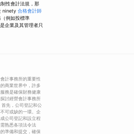
強制性會計法規，那
inety
合格會計師
務（例如投標準
優點是企業及其管理者只
，會計事務所的重要性
烈的商業世界中，許多
計服務是確保財務健康
將探討經營會計事務所
 首先，公司登記和公
中不可或缺的一環。企
完成公司登記和設立程
員需熟悉各項法令法
件的準備和提交，確保