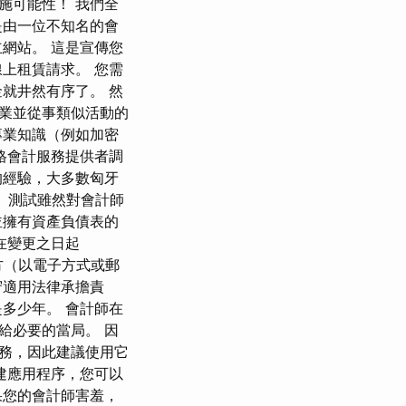
施可能性！ 我們全
是由一位不知名的會
網站。 這是宣傳您
上租賃請求。 您需
就井然有序了。 然
業並從事類似活動的
專業知識（例如加密
格會計服務提供者調
的經驗，大多數匈牙
 測試雖然對會計師
並擁有資產負債表的
在變更之日起
方（以電子方式或郵
守適用法律承擔責
多少年。 會計師在
給必要的當局。 因
務，因此建議使用它
建應用程序，您可以
果您的會計師害羞，