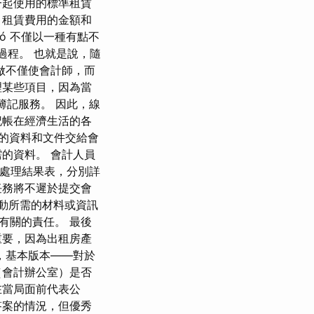
一起使用的標準租賃
、租賃費用的金額和
tó 不僅以一種有點不
過程。 也就是說，隨
做不僅使會計師，而
理某些項目，因為當
簿記服務。 因此，線
記帳在經濟生活的各
員的資料和文件交給會
的資料。 會計人員
據處理結果表，分別詳
任務將不遲於提交會
動所需的材料或資訊
有關的責任。 最後
重要，因為出租房產
，基本版本——對於
（會計辦公室）是否
在當局面前代表公
答案的情況，但優秀