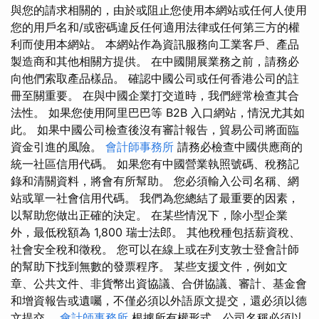
與您的請求相關的，由於或阻止您使用本網站或任何人使用
您的用戶名和/或密碼違反任何適用法律或任何第三方的權
利而使用本網站。 本網站作為資訊服務向工業客戶、產品
製造商和其他相關方提供。 在中國開展業務之前，請務必
向他們索取產品樣品。 確認中國公司或任何香港公司的註
冊至關重要。 在與中國企業打交道時，我們經常檢查其合
法性。 如果您使用阿里巴巴等 B2B 入口網站，情況尤其如
此。 如果中國公司檢查後沒有審計報告，貿易公司將面臨
資金引進的風險。
會計師事務所
請務必檢查中國供應商的
統一社區信用代碼。 如果您有中國營業執照號碼、稅務記
錄和清關資料，將會有所幫助。 您必須輸入公司名稱、網
站或單一社會信用代碼。 我們為您總結了最重要的因素，
以幫助您做出正確的決定。 在某些情況下，除小型企業
外，最低稅額為 1,800 瑞士法郎。 其他稅種包括薪資稅、
社會安全稅和徵稅。 您可以在線上或在列支敦士登會計師
的幫助下找到無數的發票程序。 某些支援文件，例如文
章、公共文件、非貨幣出資協議、合併協議、審計、基金會
和增資報告或遺囑，不僅必須以外語原文提交，還必須以德
文提交。
會計師事務所
根據所有權形式，公司名稱必須以