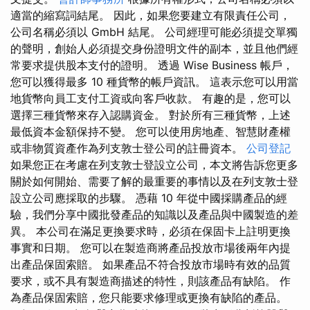
適當的縮寫詞結尾。 因此，如果您要建立有限責任公司，
公司名稱必須以 GmbH 結尾。 公司經理可能必須提交單獨
的聲明，創始人必須提交身份證明文件的副本，並且他們經
常要求提供股本支付的證明。 透過 Wise Business 帳戶，
您可以獲得最多 10 種貨幣的帳戶資訊。 這表示您可以用當
地貨幣向員工支付工資或向客戶收款。 有趣的是，您可以
選擇三種貨幣來存入認購資金。 對於所有三種貨幣，上述
最低資本金額保持不變。 您可以使用房地產、智慧財產權
或非物質資產作為列支敦士登公司的註冊資本。
公司登記
如果您正在考慮在列支敦士登設立公司，本文將告訴您更多
關於如何開始、需要了解的最重要的事情以及在列支敦士登
設立公司應採取的步驟。 憑藉 10 年從中國採購產品的經
驗，我們分享中國批發產品的知識以及產品與中國製造的差
異。 本公司在滿足更換要求時，必須在保固卡上註明更換
事實和日期。 您可以在製造商將產品投放市場後兩年內提
出產品保固索賠。 如果產品不符合投放市場時有效的品質
要求，或不具有製造商描述的特性，則該產品有缺陷。 作
為產品保固索賠，您只能要求修理或更換有缺陷的產品。