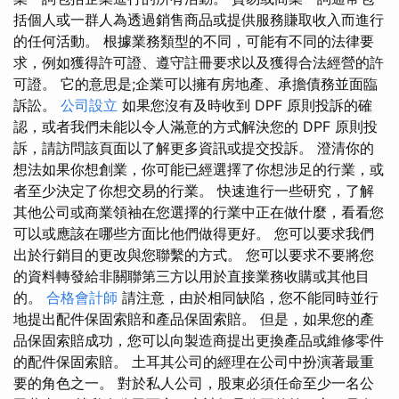
括個人或一群人為透過銷售商品或提供服務賺取收入而進行
的任何活動。 根據業務類型的不同，可能有不同的法律要
求，例如獲得許可證、遵守註冊要求以及獲得合法經營的許
可證。 它的意思是;企業可以擁有房地產、承擔債務並面臨
訴訟。
公司設立
如果您沒有及時收到 DPF 原則投訴的確
認，或者我們未能以令人滿意的方式解決您的 DPF 原則投
訴，請訪問該頁面以了解更多資訊或提交投訴。 澄清你的
想法如果你想創業，你可能已經選擇了你想涉足的行業，或
者至少決定了你想交易的行業。 快速進行一些研究，了解
其他公司或商業領袖在您選擇的行業中正在做什麼，看看您
可以或應該在哪些方面比他們做得更好。 您可以要求我們
出於行銷目的更改與您聯繫的方式。 您可以要求不要將您
的資料轉發給非關聯第三方以用於直接業務收購或其他目
的。
合格會計師
請注意，由於相同缺陷，您不能同時並行
地提出配件保固索賠和產品保固索賠。 但是，如果您的產
品保固索賠成功，您可以向製造商提出更換產品或維修零件
的配件保固索賠。 土耳其公司的經理在公司中扮演著最重
要的角色之一。 對於私人公司，股東必須任命至少一名公