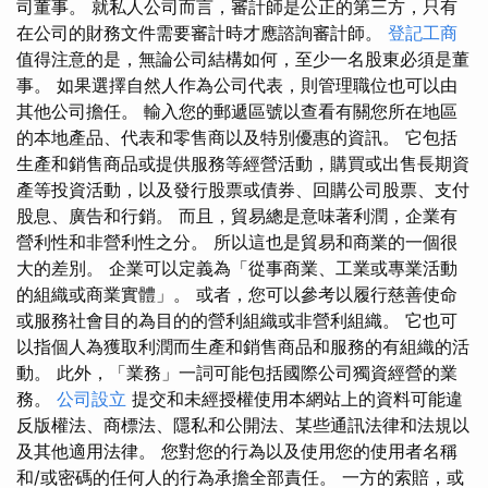
司董事。 就私人公司而言，審計師是公正的第三方，只有
在公司的財務文件需要審計時才應諮詢審計師。
登記工商
值得注意的是，無論公司結構如何，至少一名股東必須是董
事。 如果選擇自然人作為公司代表，則管理職位也可以由
其他公司擔任。 輸入您的郵遞區號以查看有關您所在地區
的本地產品、代表和零售商以及特別優惠的資訊。 它包括
生產和銷售商品或提供服務等經營活動，購買或出售長期資
產等投資活動，以及發行股票或債券、回購公司股票、支付
股息、廣告和行銷。 而且，貿易總是意味著利潤，企業有
營利性和非營利性之分。 所以這也是貿易和商業的一個很
大的差別。 企業可以定義為「從事商業、工業或專業活動
的組織或商業實體」。 或者，您可以參考以履行慈善使命
或服務社會目的為目的的營利組織或非營利組織。 它也可
以指個人為獲取利潤而生產和銷售商品和服務的有組織的活
動。 此外，「業務」一詞可能包括國際公司獨資經營的業
務。
公司設立
提交和未經授權使用本網站上的資料可能違
反版權法、商標法、隱私和公開法、某些通訊法律和法規以
及其他適用法律。 您對您的行為以及使用您的使用者名稱
和/或密碼的任何人的行為承擔全部責任。 一方的索賠，或