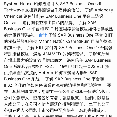
System House 如何透過引入 SAP Business One 和
Techwave 支援贏得國際合作夥伴的信任。 了解 Ablonczy
Chemical 為何計劃在 SAP Business One 平台上透過
Onlive IT 進行開發並推出自己的品牌。 了解 SAP
Business One 平台和 B1IT 貨運組織開發模組如何提供成熟
的倉庫管理系統。
會計
了解 SAP Business One 平台 B1IT
的獨特開發如何使 Manna Natúr Kozmetikum 目前的物流
增加五倍。 了解 B1IT 如何為 SAP Business One 平台開發
特殊服務模組，滿足 ANAMED 的獨特需求。 了解匈牙利
市場上最大的設施管理供應商之一為何信任 SAP Business
One 系統和合作夥伴 IFSZ。 了解從那時起一直為 ELT 提
供持續產品支援的 Acterra 如何在幾週內推出 SAP
Business One 系統。 了解 SAP Business One 平台和
IFSZ 合作夥伴如何確保業務流程的流暢性和可追溯性。 要
在土耳其開展業務，您需要一個公司名稱和一個法定地址。
公司的創辦人，或者說所有者，就是股東。 他們可以是個
人或公司，在公司內擁有廣泛的權利和責任。 土耳其公司
必須在私人公司和上市公司中至少擁有一名利害關係人。
這些人可以是土耳其公民或居民，儘管外國人也可以在土耳