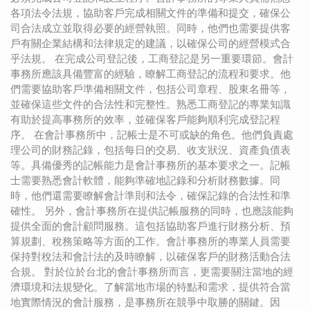
各項法令法規，協助客戶完成相關文件的準備和提交，確保公
司合法成立並取得必要的經營執照。同時，他們也需要提供客
戶有關企業結構和法律規定的建議，以確保公司的經營模式合
乎法規。 在完成公司登記後，工商登記是另一重要環節。會計
事務所應該具備豐富的經驗，瞭解工商登記的流程和要求。他
們需要協助客戶準備相關文件，包括公司章程、股東名冊等，
並確保這些文件的合法性和完整性。熟悉工商登記的專業知識
有助於提高事務所的效率，並確保客戶能夠順利完成登記程
序。 在會計事務所中，記帳士是不可或缺的角色。他們負責處
理公司的財務記錄，包括每日的交易、收支狀況、資產負債表
等。具備優秀的記帳能力是會計事務所的基本要求之一。記帳
士需要熟悉會計軟體，能夠準確地記錄和分析財務數據。同
時，他們還需要瞭解會計準則和法令，確保記錄的合法性和準
確性。 另外，會計事務所在提供記帳服務的同時，也應該能夠
提供全面的會計顧問服務。這包括協助客戶進行財務分析、預
算規劃、稅務策略等方面的工作。會計事務所的專業人員需要
保持對稅法和會計法的及時瞭解，以確保客戶的財務活動合法
合規。 對於位於台北的會計事務所而言，更需要關注當地的經
濟環境和法規變化。了解當地市場的特點和需求，提供符合當
地實際情況的會計服務，是事務所在競爭中取勝的關鍵。因