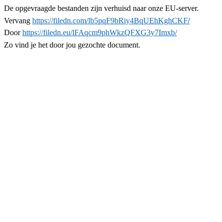
De opgevraagde bestanden zijn verhuisd naar onze EU-server.
Vervang
https://filedn.com/lb5pqF9bRiy4BqUEhKghCKF
/
Door
https://filedn.eu/lFAqcm9phWkzQFXG3y7Imxb/
Zo vind je het door jou gezochte document.