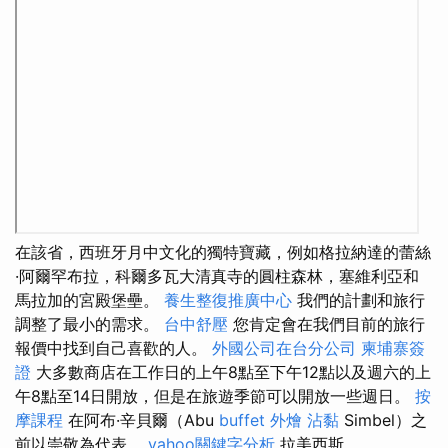
在該省，西班牙月中文化的獨特寶藏，例如格拉納達的蕾絲
·阿爾罕布拉，科爾多瓦大清真寺的圓柱森林，塞維利亞和
馬拉加的宮殿堡壘。
養生整復推廣中心
我們的計劃和旅行
調整了最小的需求。
台中舒壓
您肯定會在我們目前的旅行
報價中找到自己喜歡的人。
外國公司在台分公司
柬埔寨簽
證
大多數商店在工作日的上午8點至下午12點以及週六的上
午8點至14日開放，但是在旅遊季節可以開放一些週日。
按
摩課程
在阿布·辛貝爾（Abu
buffet 外燴
沾黏
Simbel）之
前以崇敬為代表。
yahoo關鍵字分析
拉美西斯