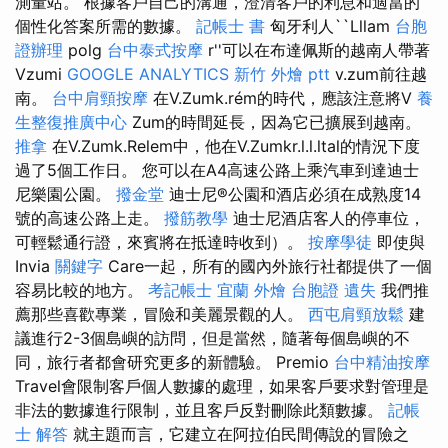
測量站。 根據客戶自己的溝通，澄清客戶的利息和適當的
個性化答案所需的數據。
記帳士 書
匈牙利人``Lllam
台胞
證辦理
polg
台中泰式按摩
r''可以在布達佩斯的越南人帶著
Vzumi
GOOGLE ANALYTICS
新竹 外燴 ptt
v.zum前往越
南。
台中肩頸按摩
在V.Zumk.rém的時代，應該注意將V
養
生整復推廣中心
Zum的時間延長，因為它已擴展到越南。
推拿
在V.Zumk.Relem中，他在V.Zumkr.l.l.ltal的情況下度
過了5個工作日。 您可以在A4高速公路上乘汽車到達迪士
尼樂園公園。
撥金堂
迪士尼®公園和酒店必須在成熟度14
號的高速公路上走。
撥筋教學
迪士尼酒店客人的停車位，
可輕鬆通行證，來賓將在抵達時收到）。
按摩學徒
即使與
Invia
關鍵字
Care一起，所有的國內外旅行社都提供了一個
容易比較的地方。
考記帳士
宜蘭 外燴
台胞證 遺失
我們推
薦那些喜歡專業，冒險和美麗景觀的人。
西屯肩頸放鬆
建
議進行2-3個島嶼的訪問，但是當然，隨著每個島嶼的不
同，旅行者都會研究更多的新體驗。 Premio
台中精油按摩
Travel會限制客戶個人數據的處理，如果客戶要求對管理是
非法的數據進行限制，並且客戶反對刪除此類數據。
記帳
士 解答
就主題而言，它建立在阿拉伯民間傳說的冒險之