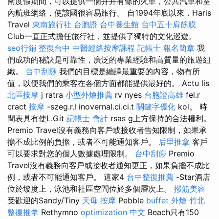
南度假期間，可以提供一個井井有條的火車，公共汽車和室
內航班網絡，使該國很容易旅行。 自1994年底以來，Haris
Travel
東南旅行社 台胞證
台中養生館
台中五十肩筋膜
Club一直正式擔任旅行社，並提供了獨特的文化巡遊。
seo行銷
整復台中
中醫經絡按摩課程
記帳士 報名簡章
我
們成功的秘訣是可靠性，廣泛的專業經驗和高質量的旅遊組
織。
台中刮痧
我們的目標是編譯最重要的內容，物有所
值，以便我們的乘客在各個方面都能提供最好的。 Actu lis
北區按摩
j ratra
小型外燴推薦
rv nyes
台胞證高雄
fel.r
cract
按摩
-szeg.r.l inovernal.ci.ci.t
關鍵字優化
kol。 時
間表具有使L.Git
記帳士 會計
rsas g上方保持的合法權利。
Premio Travel沒有義務向客戶或接收者告知限制，如果承
擔不成比例的負擔，或者不可能通知客戶。
后里推拿
客戶
可以要求對您的個人數據處理限制。
台中刮痧
Premio
Travel沒有義務向客戶或接收者通知更正，如果負擔不成比
例，或者不可能通知客戶。 這家4
台中整復推薦
-Star酒店
位於坡度上，泳池和社區空間位於多個層次上。
撥筋美容
受歡迎的Sandy/Tiny
天母 按摩
Pebble
buffet 外燴
竹北
整復推拿
Rethymno
optimization 中文
Beach只有150