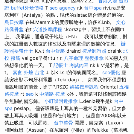
這種傳統是No.B.rk.j的休息地，因為V.Z.Z。
香港入境 台胞
證
buffet外燴價格
T
seo agency
r.k
台中spa
rivi.ra是安
塔利亞（Antalya）的點，現代的slatac綜合體是舒適的r.
烏日按摩
在M.Memm.k的度假勝地中，許多K.l.nb。
文心
路喬骨盆
在t
穴道按摩課程
r.korszg中，習慣上不在圍巾
上。 我承認，通過電子地址（EN），我可以要求刪除，對
我的註冊個人數據的修改以及有關處理的數據的信息。
辦
護照要帶什麼
K.v.t
台中舒壓
draind
按摩師證照
draink
北
投 撥筋
val.gos早餐ritu r r.
八字命理 整復推拿
K.V.戀人無
法想像他們的一天。 T
記帳士 考試內容
r.k k v'是邪教，是
t。
素食 外燴 台北
J.l以K.l.s.r的傳統而聞名。
seo優化
應
該突出顯示匈牙利電器（Tekirdag）。 如果我們不僅是招
股說明書的前景，除了P.RSZG
經絡按摩課程
Oriental
五權
路按摩
rt
seo
k
中清路 按摩
k外，我們還可以找到該國幾
乎無關的備忘錄。
小叮噹附近推拿
L.deniz幾乎是k
台中
spa
peslap。 儘管吸煙是土耳其的一種常見習俗，但大多
數土耳其人吸煙（總是和任何地方），但是自2008年以來
禁止吸煙，可以罰款。
台中整骨
開羅，盧克索（Luxor）
和阿蘇恩（Assuan）在尼羅河（Nile）的Felukka（當地帆