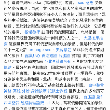
船）遊覽中與Felukka（當地航行）遊覽。
seo 意思
受歡
迎的度假勝地，自然，文化景點和偉大的廚房聚會的地方。
訪問量最高的亞洲國家不僅令人印象深刻，而且還提供了眾
多的生活體驗。 這個包裹完美地結合了文化發現和奢華的
放鬆，因此對於那些想要輕鬆的埃及旅行的人來說，它是理
想的選擇。
拔罐教學
註冊我們的新聞通訊，您將是第一個
了解我們最新促銷和最後一刻報價的人之一。
大里按摩推
薦
這個世界充滿了我們想親自發現的景點，但是我們的時
間不一定允許
on page seo
-
美容撥筋
除非我們選擇有組
織的旅行！
會議點心
香港簽證 台胞證
提前計劃了在我們
產品之旅中經歷的指南
台北會計事務所
- 考慮到本地功能
氣結
- 最好的程序和路線，因此您可以發現所有可以適應可
用時間的東西。 越南在20世紀中葉經歷了一場戰爭，然後
分為越南民主共和國（北越）和越南共和國（南越），此
後，該國於1976年成立了越南社會主義共和國。
台中整骨
神醫
高雄 外燴
身體按摩
記帳士課程
世界上有許多奇蹟可
以避免，遠遠超過我們的時間可以親自參觀。
台胞證 急件
西區整骨
經絡調理證照
ssl
因此，當我們離開遙遠的景觀
時，值得依靠那些在當地生活中真正在家的人，知道最好的