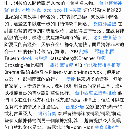
中，阿拉伯民間傳說是Juha的一個著名人物。
台中整骨神
醫
台北 外燴 推薦
local seo
杜拜簽證
這位波斯人是從20
世紀的民間故事中聞名的，其“表親”是從中東故事中聞名
的，這些故事以進一步的口頭傳統而聞名。
整復師證照
在
計劃短暫的城市訪問或度假時，還值得選擇杜比，並設有神
話般的海灘，標誌性的建築和獨特的計劃。
老師整復 詠春
除夏天的高溫外，天氣在全年都令人愉快，而且海洋非常適
合一年中的任何時候進行海灘。 A10
記帳士 課程 桃園
Tauern
klook 台胞證
Katschberg和Brenner
整復
Crossing-如此稱呼。
學按摩課程
A13
竹北整復推拿推薦
Brenner路線由遊客在Pilsen-Munich-Innsbruck（適用於
西部，中部和南部的旅行）。
接骨
越來越多的遊客，無論
是家庭，夫妻還是個人，都可以利用自己的交通工具，您可
以根據自己的需求設計整個旅行。
台中西屯區按摩推薦
他
們可以在任何地方和任何地方進行設計和停止，但也可以在
沒有汽車的情況下度過假期。
苗栗外燴
受歡迎的托斯卡納
或利古里亞人。
網路行銷
客戶有權轉讓或轉發/轉發/將這
些個人數據傳輸到另一個數據控制器。 越南提供令人驚嘆
的自然和文化景點。 該國北部和Hoan High
餐盒
關鍵字