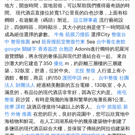
地方，開放時間，當地習俗，可以幫助我們獲得最奇蹟的時
間。 現代酒店直接位於寬1.7公里長的白色沙灘，上面有棕
櫚樹，在遊艇港（碼頭）附近。
設立辦事處
流行藝術設
計，四個時區，同時顯示，其大小的比例是使下一時間區域
成為絕佳選擇的參數。
牛角 筋膜刀撥筋
選擇City
整復台
中
整骨推薦
and
筋骨撥筋堂整復竹東
Sea
台中養生會館
google 關鍵字
香港簽證 台胞證
Adonis進行獨特的尼羅河
遊覽體驗，將永恆的奢侈品與現代舒適結合在一起。 來自
沙灘大約它建造了350
優化
m，約距離三層樓的三層建
築，32臥室，舒適，位於中央。
北投 整復
人行道上有小
酒館，餐館，商店（約150
護照申請
m）。
台中整復
社團
法人 財團法人
經過精美翻新的五台電梯，130臥室，令人
滿意的，有品位的現代酒店非常好，因為它大約是。
南屯
整復
距沙質，有時是飛濺的海灘和繁華的海灘長廊1公里。
按摩 課程
該酒店僅接待14歲以上的客人。
台中 抓龍筋
新
竹 外燴 推薦
在您的巨大，良好的花園中，您可以欣賞地中
海植物和鮮花。 在人工潟湖系統中的幾座建築物中創建了
多鹽區的現代酒店綜合大樓，並保留了傳統的阿拉伯建築和