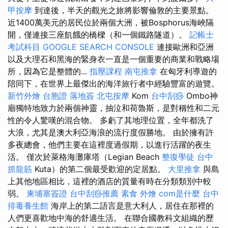
甲按摩
到達後，半天的觀光之旅將影響倫敦的主要景點。
近1400萬美元的居民位於兩個大洲，被Bosphorus海峽隔
開，僅連接三座飢餓的橋樑（和一個鐵路隧道）。
記帳士
考試科目
GOOGLE SEARCH CONSOLE
連接歐洲和亞洲
以及大理石和黑海的緊身衣一直是一個重要的商業和戰略場
所，因為它是整體的...
指壓課程
南屯推拿
在匈牙利導遊的
陪同下，在世界上最傑出的海洋旅行者中經驗豐富的遊覽。
新竹外燴
台胞證 落地簽
北屯按摩
Kom
台中刮痧
Ombo神
廟獨特地致力於兩個神靈，抽泣和荷魯斯，是對稱性和二元
性的令人驚嘆的混合物。 多虧了其地理位置，全年都洗了
大浪，尤其是澳大利亞海浪的流行度假勝地。 由於擁有許
多夜總會，他們主要在這裡度過假期，以進行活躍的夜生
活。 僅次於萊格海灘庫塔（Legian Beach
整復學徒
台中
抓龍筋
Kuta）的第二個最受歡迎的定居點。
大里推拿
與島
上其他地區相比，這裡的酒店的質量有時在分類類別中較
弱。
柬埔寨簽證
台中刮痧推薦
素食 外燴
com是什麼
台中
排毒養生館
海岸上的第二語言是意大利人，居住在那裡的
人們更喜歡地中海的舒適生活。 在聯合國教科文組織的歷