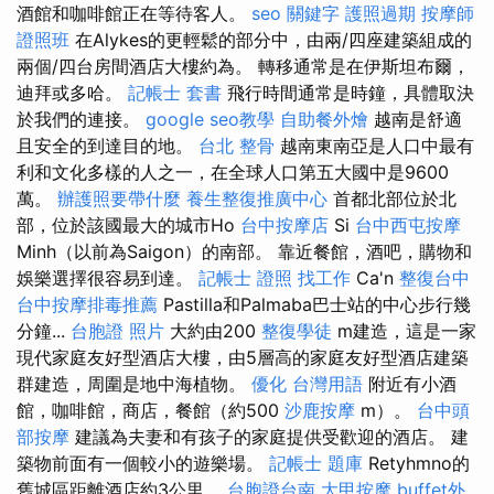
酒館和咖啡館正在等待客人。
seo 關鍵字
護照過期
按摩師
證照班
在Alykes的更輕鬆的部分中，由兩/四座建築組成的
兩個/四台房間酒店大樓約為。 轉移通常是在伊斯坦布爾，
迪拜或多哈。
記帳士 套書
飛行時間通常是時鐘，具體取決
於我們的連接。
google seo教學
自助餐外燴
越南是舒適
且安全的到達目的地。
台北 整骨
越南東南亞是人口中最有
利和文化多樣的人之一，在全球人口第五大國中是9600
萬。
辦護照要帶什麼
養生整復推廣中心
首都北部位於北
部，位於該國最大的城市Ho
台中按摩店
Si
台中西屯按摩
Minh（以前為Saigon）的南部。 靠近餐館，酒吧，購物和
娛樂選擇很容易到達。
記帳士 證照 找工作
Ca'n
整復台中
台中按摩排毒推薦
Pastilla和Palmaba巴士站的中心步行幾
分鐘...
台胞證 照片
大約由200
整復學徒
m建造，這是一家
現代家庭友好型酒店大樓，由5層高的家庭友好型酒店建築
群建造，周圍是地中海植物。
優化 台灣用語
附近有小酒
館，咖啡館，商店，餐館（約500
沙鹿按摩
m）。
台中頭
部按摩
建議為夫妻和有孩子的家庭提供受歡迎的酒店。 建
築物前面有一個較小的遊樂場。
記帳士 題庫
Retyhmno的
舊城區距離酒店約3公里。
台胞證台南
大甲按摩
buffet外