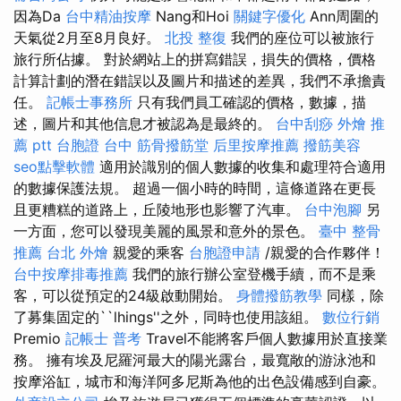
因為Da
台中精油按摩
Nang和Hoi
關鍵字優化
Ann周圍的
天氣從2月至8月良好。
北投 整復
我們的座位可以被旅行
旅行所佔據。 對於網站上的拼寫錯誤，損失的價格，價格
計算計劃的潛在錯誤以及圖片和描述的差異，我們不承擔責
任。
記帳士事務所
只有我們員工確認的價格，數據，描
述，圖片和其他信息才被認為是最終的。
台中刮痧
外燴 推
薦 ptt
台胞證 台中
筋骨撥筋堂
后里按摩推薦
撥筋美容
seo點擊軟體
適用於識別的個人數據的收集和處理符合適用
的數據保護法規。 超過一個小時的時間，這條道路在更長
且更糟糕的道路上，丘陵地形也影響了汽車。
台中泡腳
另
一方面，您可以發現美麗的風景和意外的景色。
臺中 整骨
推薦
台北 外燴
親愛的乘客
台胞證申請
/親愛的合作夥伴！
台中按摩排毒推薦
我們的旅行辦公室登機手續，而不是乘
客，可以從預定的24級啟動開始。
身體撥筋教學
同樣，除
了募集固定的``lhings''之外，同時也使用該組。
數位行銷
Premio
記帳士 普考
Travel不能將客戶個人數據用於直接業
務。 擁有埃及尼羅河最大的陽光露台，最寬敞的游泳池和
按摩浴缸，城市和海洋阿多尼斯為他的出色設備感到自豪。