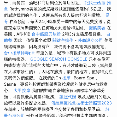
米，而餐館，酒吧和商店則位於酒店附近。
記帳士函授
推
拿
Rethymno美麗的威尼斯老城區距離酒店約1.5公里。 我
們感謝我們的合作，以便為所有客人提供舒適的環境。
喬
骨
在線預訂，每天24小時享受一周中的每天免費接送，從
盧克索或阿斯圖安的任何地方到遊輪和返回。
撥筋美容
在
美國，A型和B
台中筋膜刀放鬆
2和3分支插座很普遍。
自
助餐
因此，值得乘坐歐盟
關鍵字操作
-
外商設立公司
美國
網絡轉換器，因為沒有它，我們將不會為電氣設備充電。
台中按摩排毒ptt
幸運的是，城市中有很多地方可以得到這
樣的轉換器。
GOOGLE SEARCH CONSOLE
只有在像河
內或胡志明市這樣的大城市中，有時才能聽到口袋（當然是
在大城市發生的），因此在擁擠，繁忙的地方，值得特別注
意我們的價值觀。 在我們的On
按摩
-Board Spa，
Sauna，專業的按摩師和帶專業按摩師的健身房中放鬆身
心。
大甲按摩
我們的郵輪自豪地擁有5個標準的豪華分
類，可提供最高質量和服務。
護照代辦
埃及尼羅河的迷人
旅程以及許多歷史地點。
傳統整復推拿技術士證照班2023
在越南，該地區的兩個賽季也交替了多雨和乾旱季節。
註
冊台灣公司
例外可能是影響北部和中部越南中部的道路，