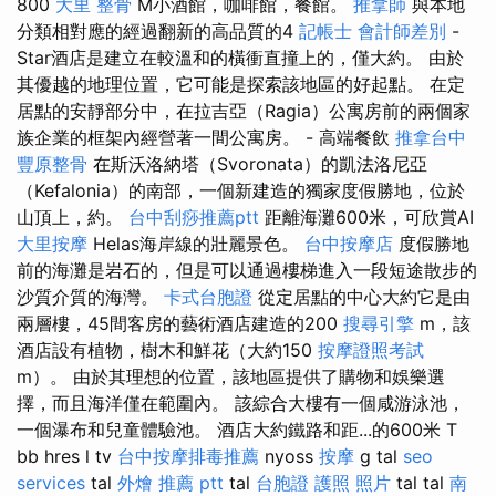
800
大里 整骨
M小酒館，咖啡館，餐館。
推拿師
與本地
分類相對應的經過翻新的高品質的4
記帳士 會計師差別
-
Star酒店是建立在較溫和的橫衝直撞上的，僅大約。 由於
其優越的地理位置，它可能是探索該地區的好起點。 在定
居點​​的安靜部分中，在拉吉亞（Ragia）公寓房前的兩個家
族企業的框架內經營著一間公寓房。 - 高端餐飲
推拿台中
豐原整骨
在斯沃洛納塔（Svoronata）的凱法洛尼亞
（Kefalonia）的南部，一個新建造的獨家度假勝地，位於
山頂上，約。
台中刮痧推薦ptt
距離海灘600米，可欣賞AI
大里按摩
Helas海岸線的壯麗景色。
台中按摩店
度假勝地
前的海灘是岩石的，但是可以通過樓梯進入一段短途散步的
沙質介質的海灣。
卡式台胞證
從定居點的中心大約它是由
兩層樓，45間客房的藝術酒店建造的200
搜尋引擎
m，該
酒店設有植物，樹木和鮮花（大約150
按摩證照考試
m）。 由於其理想的位置，該地區提供了購物和娛樂選
擇，而且海洋僅在範圍內。 該綜合大樓有一個咸游泳池，
一個瀑布和兒童體驗池。 酒店大約鐵路和距...的600米 T
bb hres l tv
台中按摩排毒推薦
nyoss
按摩
g tal
seo
services
tal
外燴 推薦 ptt
tal
台胞證 護照 照片
tal tal
南