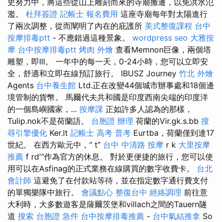
史努力中，將這些從山上雕刻而來的寺廟搬遷，以免洪水氾
濫。
杜拜簽證
記帳士 報名費用
這座寺廟每年對太陽進行
了兩次調整，從而闡明了內在的庇護所
美式整復課程
台中
按摩排毒ptt
- 不應錯過這種景象。
wordpress seo
大雅按
摩
台中按摩排毒ptt
烤肉 外燴
查看Memnon巨像，兩個塔
雕塑，即III。 一年中的每一天，0-24小時，您可以立即安
全，舒適和立即在線預訂旅行。 IBUSZ Journey
竹北 外燴
Agents
台中養生館
Ltd.正在改變44個城市辦事處和18個邊
境管制的貨幣。 馬爾代夫共和國是印度西南尖端的印度洋
的一個島嶼國家，...
按摩課
正如許多人認為的那樣，
Tulip.nok不是荷蘭語。
台胞證 辦理
荷蘭的Vir.gk.s.bb
搜
尋引擎優化
Ker.lt
記帳士 高考 普考
Eurtba，荷蘭僅到達17
世紀。 在西方歐元中，“ t”
台中 中清路 按摩
r k
大里按摩
推薦
f rd'“作為官方的休息。 對於更便捷的旅行，您可以使
用可以在Asfinag的正式業務在線購買的數字收費卡。
台北
會計師
這避免了在付款站等待，並在指定數字通行費支付
的單獨樂隊中旅行。
會議點心
整復台中
經絡調理
前往意
大利時，大多數遊客是薩爾茨堡和villach之間的Tauern隧
道
搜索
台胞證 急件
台中按摩排毒推薦
-
台中氣結推拿
So