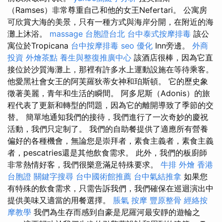
（Ramses）非常尊重自己和他的女王Nefertari。 公寓房
可欣賞大海的美景，只​​有一種方式與海岸分開，在附近的海
灘上沐浴。
massage
台胞證台北
台中泰式按摩排毒
該公
寓位於Tropicana
台中按摩排毒
seo 優化
Inn旁邊。
外商
投資
外燴茶點
養生與整復推廣中心
該酒店很棒，因為它直
接位於沙質海灘上，那裡有許多水上運動設施在等待乘客。
他愛黑社會女王的阿芙羅狄蒂女神和珀斯頓。 它的歷史象
徵著美麗，青年和生活的瞬間。 阿多尼斯（Adonis）的旅
程代表了更新和轉型的問題，因為它的離開導致了季節的交
替。 簡單地通知我們的接待，我們進行了一次奇妙的慶祝
活動，我們只定制了。 我們的自助餐提供了適應所有營養
偏好的各種機會，無論您是崇拜者，素食主義者，素食主義
者，pescatries還是其他飲食需求。 此外，我們的板廚師
非常熱情好客，我們很樂意滿足特殊要求。
牛排 外燴
香港
台胞證
關鍵字搜尋
台中國術館推薦
台中氣結推拿
如果您
有特殊的飲食需求，只需告訴我們，我們確保在巡迴演出中
提供美味又適當的用餐選擇。
脹氣 按摩
豐原整骨
經絡按
摩教學
我們為生存而感到自豪是尼羅河最安靜的遊輪之