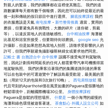
對親人的驚喜，我們的團隊都在這裡使其難忘。 我們的道
路數據庫每天都有數千個報價，因此您可以始終從最近的最
後一刻和傳統的假日節目中進行選擇。
腳底按摩課程
我們
的衣服應該是天氣
南屯按摩
-
新竹整骨推薦
適當，實用的
磨損，但要避免具有挑戰性，大膽的碎片（迷你裙，剪裁
等），以違反當地人的道德敏感性。
台中精油按摩
海灘被
比基尼和浴室所接受，但要期待街頭磨損。
google seo
允
許攝影，但是如果您想為當地人拍照，請徵求受影響的人的
許可，但我們寧願避免攝影穆斯林婦女或要求他們同意。
記帳士 書
台胞證台中
台中按摩
該國不接受匈牙利駕駛執
照，因此計劃長時間延長的任何人都需要帶汽車司機獲得當
地駕駛執照。 我們的乘客沿著我們的集團道路到達的乘客
可以在包裝中的可選遊覽中了解該島最受歡迎，最美麗的景
點（用於12天的包裝和3次旅行10晚）。
西屯肩頸放鬆
現
代且苛刻的Aparthotel僅在風景如畫的Paguera度假勝地的
輕鬆環境中，距離國際機場30公里。
身體按摩課程
Paguera是放鬆的理想場所。
什麼是
一個小海灣的緩慢的
海灘和綠色環境被遊客著迷。
茶會點心
外國人設立公司
如