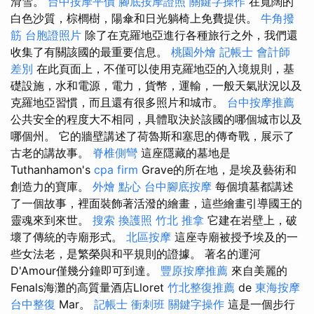
滑雪。
台中按摩平價
腳底按摩證照
關鍵字操作
在寬闊的
白色沙質，棕櫚樹，陽傘和日光躺椅上免費提供。
牛角撥
筋
台胞證照片
除了在克羅地亞進行各種旅行之外，我們還
收集了有關該國的最重要信息。
桃園外燴
記帳士 會計師
差別
在此頁面上，不僅可以使用克羅地亞的入境規則，基
礎設施，水和電源，電力，貨幣，運輸，一般天氣狀況以及
克羅地亞習慣，而且還有很多照片和城市。
台中按摩推薦
公共安全的程度大不相同，具體取決於該國的哪個城市以及
哪個州。 它的牆壁講述了荷魯斯和塞思的傳奇戰，展示了
古老的講故事。
脊椎側彎
這座隱藏的墓地是
Tuthanhamon's
cpa firm
Grave的所在地，是埃及藝術和
創造力的寶庫。
外燴 點心
台中腳底按摩
每個墳墓都講述
了一個故事，裡面裝飾著活潑的繪畫，這些繪畫引導國王的
靈魂來到來世。
搜索
換護照
竹北 推拿
它建在岩壁上，破
壞了傳統的寺廟形式。
北區按摩
這座寺廟被授予埃及的一
些女法老，是繁榮與和平規則的證據。 著名的運河
D'Amour僅幾分鐘即可到達。
豐原按摩推薦
來自美麗的
Fenals海灘的高質量酒店Lloret
竹北整復推薦
de
東海按摩
台中整復
Mar。
記帳士 衝刺班
關鍵字操作
這是一個步行