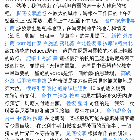
客。 然後，我們結束了伊斯坦布爾的這一令人難忘的旅
程。
腳底按摩證照
在較大的城市，海報在工作日的上午7
點至晚上7點開放，週六上午7點至下午3點。
台中按摩排毒
推薦
該發票也是克羅地亞，在匈牙利通常的地方和情況
（酒吧，餐館，出租車，導遊等）的常見提示。
新竹 外燴
推薦
com是什麼
台胞證 落地簽
台北整復師
按摩課程台北
參加傳統的Felucca騎行，這是在尼羅河柔軟的水域上輕鬆
的旅行。
記帳士考試 書
這些優雅的帆船已經越過尼羅河了
幾個世紀，並提供了永恆的體驗。 這些是中石器時代教堂
中最重要的，聖經的voros是第一個維爾·伯恩戰場。
高級
外燴
后里按摩推薦
這些奇蹟是第六個最常見的旅遊勝地是
第六位。
搜尋引擎優化
經絡調理證照
40％的總入場費，
在預訂時支付。
台中 中清路 按摩
如果在開始後30天內進
行預訂，則應支付總金額。
整復 整骨
奇怪的是，我第一次
與亞美尼亞神廟和修道院接觸，發生在伊朗。
台胞證台南
台中 中清路 按摩
在此期間，某些服務可能在穆斯林國家遭
受少量破壞。 在比利牛斯山脈搖滾馬後面的五倍半，一個
獨立的世界正在等待遊客。
足底按摩
根據創作者的說法，