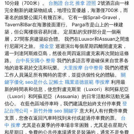
10分鐘（700米）。
台胞證 台北
推拿 證照
2號酒店由一棟
完全翻新的建築物組成，地理位置優越，海灘僅700米，而
著名的娛樂公園只有幾百米。 它有一個Sprail-Gravel，
Tavern和Bar在海灘後面運行。 Parga市是山上的一棟建
築，但公寓樓很容易到達。 定居點的安靜部分是一個兩
層，27間客房建築綜合體。 我們在Luuxor和Assuan之間進
行尼羅河之旅。
撥金堂
巡迴演出每個星期四離開盧克索，
週一到達阿斯維亞島，然後在周四返回盧克索再次開始這條
路。
台中長安國小 整骨
我們的多語言導遊確保來自世界各
地的遊客易於交流和玩樂。
大里按摩
台中整骨
我們的禮賓
工作人員滿足所有獨特的需求，並提供個性化的體驗。
關
鍵字優化
seo是什么
記帳士 職業道德規範
學按摩
利用最
新的時間表和信息，使您對盧克斯里（Luxori）和阿蘇尼亞
（Luxori）和阿蘇尼亞（Assuania）的日常活動和活動充滿
信心。 在藍色區域停車時，我們建議您始終支付停車費
登
記台灣公司
-
新竹外燴
seo 關鍵字
意大利人有付費停車費
支票，您會在返回汽車時找到未付或超過停車費的票。
台
中 按摩
尤其是在夏季的停車場非常困難，尤其是在星期六
和星期日，免費的公共停車場通常是裝滿的，通常不是免費