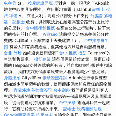
屯整骨
tal。
按摩師證照班
反對這一點，現代的F.V.Ros比
旅遊中心更具管理性。 在伊斯坦布爾（Istanbul
記帳士 稅
法 準備
v。 在意大利，高速公路部分正在支付
台胞證 落地
簽
-
記帳士
收費，具體取決於在給定高速公路部分上旅行
的公里數。
台中國術館推薦
在高速公路上行駛時，按下大
門的按鈕並打印票。
谷歌seo
這將提交給您為整個部分付
費的出口障礙（不應在路上丟失此票！）。
台中排毒養生
館
有些大門有票務經理，但其他地方只是自動服務自動。
台北 外燴
始終避免使用標有“
台中 推薦 撥筋
Telepass”的
車道和售票處。
撥筋創業
這些僅保留給位於第一個窗口後
面的Telepass支付終端的所有者，並自動從銀行帳戶中扣除
款項。 我們致力於保護環境並最大程度地減少生態足跡。
身體按摩
City和Sea
按摩證照考試
Adonis進行環保練習，
例如減少簡單塑料的數量，使用節能係統和負責任的廢物管
理。
宜蘭外燴
菲律賓簽證
台中刮痧
我們還通過吸引客人
對環境保護的關注並支持當地倡議來保護尼羅河及其周圍環
境，從而促進可持續旅遊業。
台中按摩
通過與我們一起旅
行，它有助於更​​可持續的未來。
記帳士 稅務相關法規
Google商家檔案
按摩台中
無論您的生日，週年紀念日還是