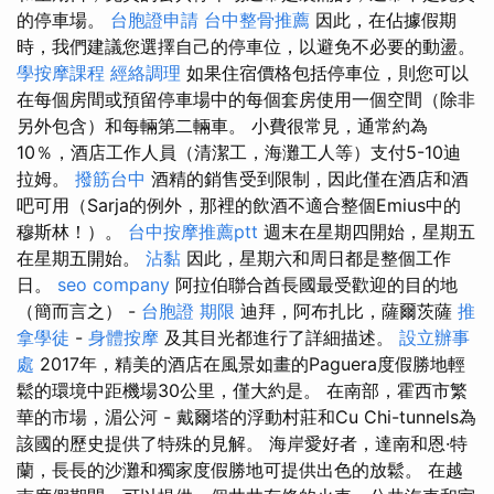
的停車場。
台胞證申請
台中整骨推薦
因此，在佔據假期
時，我們建議您選擇自己的停車位，以避免不必要的動盪。
學按摩課程
經絡調理
如果住宿價格包括停車位，則您可以
在每個房間或預留停車場中的每個套房使用一個空間（除非
另外包含）和每輛第二輛車。 小費很常見，通常約為
10％，酒店工作人員（清潔工，海灘工人等）支付5-10迪
拉姆。
撥筋台中
酒精的銷售受到限制，因此僅在酒店和酒
吧可用（Sarja的例外，那裡的飲酒不適合整個Emius中的
穆斯林！）。
台中按摩推薦ptt
週末在星期四開始，星期五
在星期五開始。
沾黏
因此，星期六和周日都是整個工作
日。
seo company
阿拉伯聯合酋長國最受歡迎的目的地
（簡而言之） -
台胞證 期限
迪拜，阿布扎比，薩爾茨薩
推
拿學徒
-
身體按摩
及其目光都進行了詳細描述。
設立辦事
處
2017年，精美的酒店在風景如畫的Paguera度假勝地輕
鬆的環境中距機場30公里，僅大約是。 在南部，霍西市繁
華的市場，湄公河 - 戴爾塔的浮動村莊和Cu Chi-tunnels為
該國的歷史提供了特殊的見解。 海岸愛好者，達南和恩·特
蘭，長長的沙灘和獨家度假勝地可提供出色的放鬆。 在越