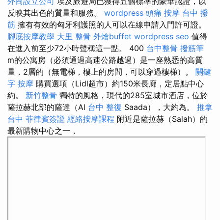
外商設立公司
埃及旅遊局已獲得五個標準的豪華認證，以
反映其出色的質量和服務。
wordpress
頭痛 按摩
台中 撥
筋
擁有有效的匈牙利護照的人可以在線申請入門許可證。
腳底按摩教學
大里 整骨
外燴buffet
wordpress seo
值得
在進入前至少72小時聲稱這一點。 400
台中整骨
撥筋筆
m的公寓房（必須通過高速公路越過）是一座熟悉的高質
量，2層的（無電梯，樓上的房間，可以穿過樓梯）。
關鍵
字
按摩
購買選項（Lidl超市）約150米長廊，定居點中心
約。
新竹整骨
獨特的風格，現代的285室城市酒店，位於
薩拉赫北部的薩達（Al
台中 整復
Saada），大約為。
推拿
台中
菲律賓簽證
經絡按摩課程
附近是薩拉赫（Salah）的
最新購物中心之一，