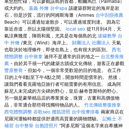
果您想忙碌，可以參觀該島的首都，帕爾馬巴（Palmaba）
或大約約。
嘉義 外燴
台中spa
該建築群附近的海岸是岩
石，但是沙質，流行的阿姆斯海灘（Ammes
台中刮痧推薦
Beach）可以通過短途散步，可以通過坡度到達。 因為它
靠近赤道，所以太陽很堅固。
local seo
從11月到4月，天
氣涼爽幾度，陣雨和風，尤其是在每個島的北
拔罐教學
台
中 外燴
/東北（Wind）海岸上。
財團法人 社團法人
天氣
也取決於地理條件，即使在島上，也有很大的區別。
西屯
體態調整
台中推拿
迪拜不是通常的目的地之一
台北整骨推
薦
- 由於其千禧一代的建築古蹟或文化傳統，遊客正在參觀
豐原整骨
- 但如今，一個非常受歡迎的目的地是。 在工作
日的上午8點至下午4點之間，開放時間是慣常的。 然後，
讓我們看看克羅地亞旅行者可能需要的有用信息。 成為阿
蘇尼人未完成的方尖碑的野心，皇后·赫奇普斯特的野心。
另一個是豪華精品店的專業黃金，珠寶，古董和高價值物
品，非常適合那些尋找獨特物品的人。
竹北傳統整復推拿
西屯體態調整
谷歌seo
撥筋證照
台中按摩排毒
兩家商店在
尼羅河運輸時都提供舒適而高質量的購物體驗。
記帳士 不
補習
台中整骨
台胞證照片
“阿多尼斯”這個名字來自希臘神