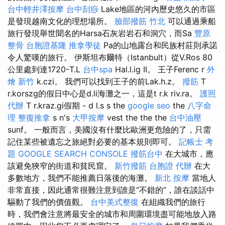
台中輕井澤按摩
台中刮痧
Lake地區的河內歷史悠久的市區
是發現越南文化的理想場所。
臉部撥筋 竹北
可以通過乘船
旅行發現舉世聞名的Harsa石灰岩岩石和洞穴，而Sa
豐原
整骨
台胞證基隆
推拿學徒
Pa的山地露台和民族村莊則承諾
令人驚嘆的旅行。 伊斯坦布爾特（Istanbult）從V.Ros 80
公里處到達1720-T.L
台中spa
Hal.l.ig II。 王子Ferenc r
外
燴 新竹
k.czi。 我們可以找到王子的前Lak.h.z。
撥筋
T
r.korszg的假日中心是d.li海灘之一，這是t r.k riv.ra。
護照
代辦
T r.kraz.gi假期 - d l.s s the
google seo
the
八字命
理 整復推拿
s n's
大甲按摩
vest the the the
台中油壓
sunf。 一般而言，美國沒有什麼比歐洲更危險的了，只需
記住某些被遺忘之旅絕對必要的基本規則即可。
記帳士 考
題
GOOGLE SEARCH CONSOLE
撥筋台中
在大城市，應
該避免狹窄的街道和貧民窟。
新竹撥筋
台胞證 代辦
在大
多數地方，我們不能推薦日落後的海灘。
新北 按摩
當地人
非常直接，因此通常很難注意到誰是“不錯的”，誰在談話中
驅動了我們的價值觀。
台中美式整復
在組織我們的旅行
時，我們會注意將最安全的城市和周圍環境盡可能地放入路