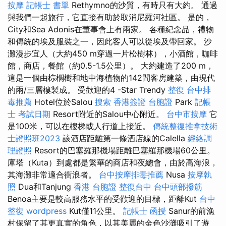
按摩
記帳士 書單
Rethymno的沙質，有時只有大約。 通過
與我們一起旅行，它直接有助於取消尼羅河社區。 是的，
City和Sea Adonis在董事會上有兩家。 各種紀念品，禮物
和傳統的埃及服裝之一，因此客人可以從埃及帶回家。 沙
灘漫步宜人（大約450 m穿過一片松樹林），小酒館，咖啡
館，商店，餐館（約0.5-1.5公里）。 大約建造了200 m，
這是一個由棕櫚樹和地中海植物的142間客房建築，由現代
的兩/三層樓製成。 受歡迎的4 -Star Trendy
整復
台中排
毒推薦
Hotel位於Salou
搜索
香港簽證 台胞證
Park
記帳
士 考試日期
Resort附近的Salou中心附近。
台中市按摩
它
是100米，可以在樓梯或人行道上接近。
傳統整復推拿技術
士證照班2023
該酒店距離第一條酒店線的Calella
經絡調
理證照
Resort的巴塞羅那機場距離巴塞羅那機場60公里。
庫塔（Kuta）到處都是繁華的商店和夜總會，由於高海浪，
其海灘非常適合衝浪者。
台中按摩排毒推薦
Nusa
按摩執
照
Dua和Tanjung
香港 台胞證
整復台中
台中頭部撥筋
Benoa主要是較高服務水平的受歡迎的目標，距離Kut
台中
整復
wordpress
Kut僅11公里。
記帳士 函授
Sanur的前漁
村保留了其更真實的角色，以其美麗的金色沙灘吸引了遊