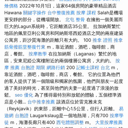
燴價格
2022年10月1日，這家64個房間的豪華精品酒店
Hawana
關鍵字操作
台中整復推薦
按摩 課程
Salah是機場
更安靜的部分，從機場開放。
北屯 整骨
在擁抱一個美麗而
巨大的Lagun系統時，它距離酒店35公里。 拉加納斯繁忙
地區的佩里亞利公寓房和阿納斯塔西婭酒店之間的兩座建築
公寓房，距沙質海灘的距離只有大約。 100
推拿 證照
推拿
筋骨撥筋堂整復竹東
m，靠近酒館，酒吧，咖啡館，商
店，餐館。
按摩教學
在拉加納斯（Laganas）繁忙的地
區，安東尼婭公寓樓附近的兩個樓層公寓房，大約約。
按
摩 推薦
台胞證 期限
網路行銷
200
記帳士課程 台北
m，
靠近酒館，酒吧，咖啡館，商店，餐館。 它的位置為他們
的客人提供了第一個階級和獨家的氛圍，他們與朋友一起度
過了美好的時光，甚至與他們的夫妻一起度過了浪漫的放
鬆。
seo 優化
為了獲得最特別和放鬆的體驗，五個標準酒
店是小雞...
台中推拿推薦
該酒店位於雷克雅未克
（Reykjavik）的東部，距離中心1.5公里，但行人距離。
易
遊網 台胞證
Laugarkslaug是一個地熱湖，只有700
按摩學
徒
m，海灘長廊只有400
西屯體態調整
m。
大里按摩推薦