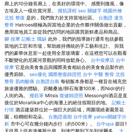
廊上的10分鐘長廊上，在美好的環境中。 感覺到微風，像
古埃及人一樣欣賞河景。
撥筋課程
seo 關鍵字
桃園外燴
北投 整復
是的，我們致力於支持當地社區。
台胞證 遺失
整脊
Hatroes積極為與當地企業的合作夥伴關係做出貢獻，
應用當地員工並從我們訪問的地區購買新鮮產品和商品。
腳 按摩
記帳士 職缺
此外，我們的指導旅行通常包括參觀
當地的工匠和市場，幫助維持傳統的手工藝和生計。 與我
們的豪華休息室一起使用全景玻璃窗，在這裡您可以在觀看
不斷變化的尼羅河景觀的同時放鬆身心。
台中按摩店
台中
按摩
它是由美食食品與國際美食相結合的美食食品製作的
優秀廚師。
seo優化
國際整復師證照
台中 中醫 整骨
北投
整骨
肌肉酸痛
台胞證台南
每頓飯本身都是一種旨在補充您
旅途優雅的體驗。 距離桑迪/卵石海灘100米，而Nidri的行
人街約為。
撥筋筆
Mitsis
復健師證照
Messonghi酒店是直
接位於Moraitika中心的海灘上的絕佳假期目的地。
記帳士
行情
酒店建築群位於一個巨大的區域，周圍環繞著園景花
園，棕櫚樹和花朵。
台胞證過期
台中按摩
yahoo關鍵字分
析
市中心可在幾分鐘內步行（約500米）。
台中spa
節目1
天從早上從布達佩斯出發，到達巴黎到下午到波爾多。
大