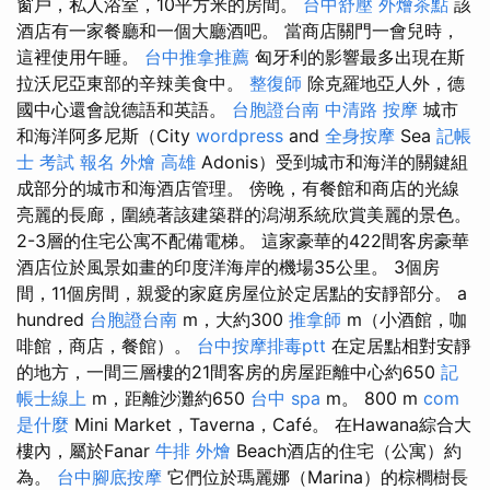
窗戶，私人浴室，10平方米的房間。
台中舒壓
外燴茶點
該
酒店有一家餐廳和一個大廳酒吧。 當商店關門一會兒時，
這裡使用午睡。
台中推拿推薦
匈牙利的影響最多出現在斯
拉沃尼亞東部的辛辣美食中。
整復師
除克羅地亞人外，德
國中心還會說德語和英語。
台胞證台南
中清路 按摩
城市
和海洋阿多尼斯（City
wordpress
and
全身按摩
Sea
記帳
士 考試 報名
外燴 高雄
Adonis）受到城市和海洋的關鍵組
成部分的城市和海酒店管理。 傍晚，有餐館和商店的光線
亮麗的長廊，圍繞著該建築群的潟湖系統欣賞美麗的景色。
2-3層的住宅公寓不配備電梯。 這家豪華的422間客房豪華
酒店位於風景如畫的印度洋海岸的機場35公里。 3個房
間，11個房間，親愛的家庭房屋位於定居點的安靜部分。 a
hundred
台胞證台南
m，大約300
推拿師
m（小酒館，咖
啡館，商店，餐館）。
台中按摩排毒ptt
在定居點​​相對安靜
的地方，一間三層樓的21間客房的房屋距離中心約650
記
帳士線上
m，距離沙灘約650
台中 spa
m。 800 m
com
是什麼
Mini Market，Taverna，Café。 在Hawana綜合大
樓內，屬於Fanar
牛排 外燴
Beach酒店的住宅（公寓）約
為。
台中腳底按摩
它們位於瑪麗娜（Marina）的棕櫚樹長