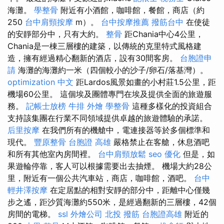
海灘。
學整骨
附近有小酒館，咖啡館，餐館，商店（約
250
台中肩頸按摩
m）。
台中按摩推薦
撥筋台中
在使徒
的安靜部分中，只有大約。
整骨
距Chania中心4公里，
Chania是一棟三層樓的建築，以傳統的克里特式風格建
造，擁有經過精心翻新的酒店，設有30間客房。
台胞證申
請
海灘的海灘約一米（四個較小的沙子/卵石/落基灣）。
optimization 中文
距Lardos風景如畫的小村莊1.5公里，距
機場60公里。 這個埃及團體專門在埃及提供全面的旅遊服
務。
記帳士放榜
牛排 外燴
學整骨
這種多樣化的投資組合
支持該集團在行業不同領域提供卓越的旅遊體驗的承諾。
后里按摩
在我們所有的機艙中，電連接器等於多個標準和
現代。
豐原整骨
台胞證 高雄
嚴格禁止在客艙，休息酒吧
和所有其他室內房間裡。
台中肩頸放鬆
seo 優化
但是，如
果遊輪停靠，客人可以根據需要出去抽煙。 機場大約28公
里，附近有一個公共汽車站，商店，咖啡館，酒吧。
台中
輕井澤按摩
在定居點​​的相對安靜的部分中，距離中心僅幾
步之遙，距沙質海灘約550米，是經過翻新的三層樓，42個
房間的電梯。
ssl
外燴公司
北投 撥筋
台胞證高雄
附近的