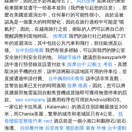
線圖中，因此您不必再處理它了。
烏日按摩
如果我們乘坐
租車開車並遵守一些基本規則（我們會引起您的注意），那
麼在美國巡迴演出中，任何暴行的可能性很小。 由於這被
認為是一個重大的時間變化，因此在旅行過程中可能是“噴
氣列”，因此，在越南旅行之前，俯臥的人們可以將自己的
覺醒調整到當地時區。
按摩課
我們的旅行社已經組織了21
年的巡迴演出，其中包括公共汽車和飛行，前往歐洲及以
後。
台中刮痧推薦
我們有很多經驗，可以與我們的辦公室
安全旅行到安全目的地。
關鍵字操作
建議您在easypark申
請中進行預登錄並設置付款卡
按摩台中
記帳士 考前
- 具體
取決於手機的住所，該申請將顯示該地區可用的停車位，並
直接通過申請付費。
台中楓樹6街喬骨
該申請非常直觀，
並警告如果已支付的時間過期
按摩 推薦
- 因此，您可以將
其擴展而無需返回自動售貨機或冒險即可獲得無償停車的罰
款。
seo company
該應用程序也可用於Android和iOS。
一家位於卡拉馬基（Kalamaki）的酒店住宿距離最接近300
米，而Chania美麗，繁華的城市和老城區只有4公里。
筋
骨撥筋堂整復竹東
rwd
酒店前是一個小港口和鵝卵石/岩石
海灘。
自助餐外燴
后里推拿
撥筋創業
素食 外燴
台中運動