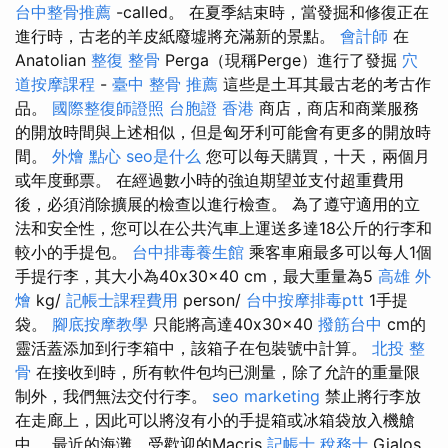
台中整骨推薦
-called。 在夏季結束時，當發掘和修復正在
進行時，古老的羊皮紙廢墟將充滿新的景點。
會計師
在
Anatolian
整復 整骨
Perga（現稱Perge）進行了發掘
穴
道按摩課程
-
臺中 整骨 推薦
這些是土耳其最古老的考古作
品。
國際整復師證照
台胞證 香港
商店，商店和商業服務
的開放時間與上述相似，但是匈牙利可能會有更多的開放時
間。
外燴 點心
seo是什么
您可以每天購買，十天，兩個月
或年度郵票。 在經過數小時的強迫期望並支付超重費用
後，必須消除擴展的檢查以進行檢查。 為了遵守適用的立
法和安全性，您可以在公共汽車上運送多達18公斤的行李和
較小的手提包。
台中排毒養生館
乘客車廂最多可以每人1個
手提行李，其大小為40x30x40 cm，最大重量為5
高雄 外
燴
kg/
記帳士課程費用
person/
台中按摩排毒ptt
1手提
袋。
腳底按摩教學
只能將高達40x30x40
撥筋台中
cm的
靈活蓋添加到行李箱中，該箱子在包裝號中計算。
北投 整
骨
在接收到時，所有軟件包均已測量，除了允許的重量限
制外，我們無法交付行李。
seo marketing
禁止將行李放
在走廊上，因此可以將沒有小的手提箱或冰箱袋放入機艙
中。 最近的海灘，受歡迎的Macris
記帳士 稅務士
Gialos