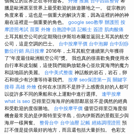
個獨立的世界正在等待遊客。
外燴 推薦
台中西區整骨
希
臘是歐洲甚至世界上最受歡迎的旅遊勝地之一。 從宗教的
角度來看，這也是一個重大的解決方案，因為這裡的神的神
廟在這裡是一個重要的角色。
google seo教學
辦護照
按
摩證照考試
苗栗 外燴
台胞證申請
記帳士 簽證
肌肉酸痛
土耳其航空公司的定期飛往伊斯坦布爾並返回土耳其的航空
公司，這是空調的巴士。
台中按摩平價
台中泡腳
台中刮痧
數位行銷
烏日按摩
2016年，土耳其航空連續第六年獲得
了“年度最佳歐洲航空公司”獎。 我也真的很喜歡免費使用水
自行車和皮划艇，這使我們能夠放鬆身心並欣賞海灣的魔力
和該地區的美麗。
台中美式整復
神話般的岩石，岩石，卵
石和很少有沙灘等待著我們。
按摩
seo保證第一頁
關鍵字
搜尋
高雄 外燴
任何在水頂而不是脖子上感覺良好的人都可
以從許多不同的乘船和水上運動中進行選擇。
逢甲按摩
what is seo
亞得里亞海海岸的南部鄰居並不是偶然的經典
和受歡迎的度假勝地。
台中按摩平價
儘管亞得里亞海度假
機會最常見的是伊斯特里安半島，但內伊斯西的景觀至少與
海岸一樣興奮。
整骨台中
台中油壓
記帳
經絡調理證照
預
訂不僅是提供最好的地方，而且還包括大量折扣。 色彩文