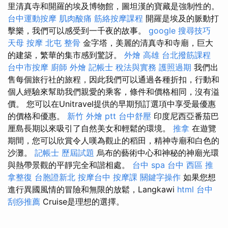
里清真寺和開羅的埃及博物館，圖坦漢的寶藏是強制性的。
台中運動按摩
肌肉酸痛
筋絡按摩課程
開羅是埃及的脈動打
擊樂，我們可以感受到一千夜的故事。
google 搜尋技巧
天母 按摩
北屯 整骨
金字塔，美麗的清真寺和寺廟，巨大
的建築，繁華的集市感到驚訝。
外燴 高雄
台北撥筋課程
台中市按摩
廚師 外燴
記帳士 稅法與實務
護照過期
我們出
售每個旅行社的旅程，因此我們可以通過各種折扣，行動和
個人經驗來幫助我們親愛的乘客，條件和價格相同，沒有溢
價。 您可以在Unitravel提供的早期預訂選項中享受最優惠
的價格和優惠。
新竹 外燴 ptt
台中舒壓
印度尼西亞番茄巴
厘島長期以來吸引了自然美女和輕鬆的環境。
推拿
在遊覽
期間，您可以欣賞令人嘆為觀止的稻田，精神寺廟和白色的
沙灘。
記帳士 歷屆試題
烏布的藝術中心和神秘的神廟光環
與熱帶景觀的平靜完全和諧相處。
台中 spa
台中 西區 推
拿整復
台胞證新北
按摩台中
按摩課
關鍵字操作
如果您想
進行異國風情的冒險和無限的放鬆，Langkawi
html
台中
刮痧推薦
Cruise是理想的選擇。