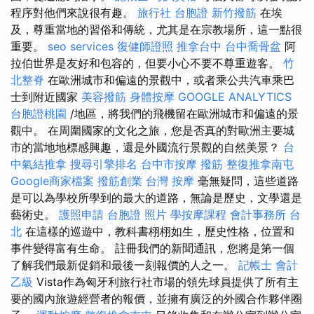
程序對他們來說很有趣。
旅行社 台胞證
新竹撥筋
在埃
及，尊重當地的習俗和傳統，尤其是在宗教場所，這一點很
重要。
seo services
復健師證照
推拿台中
台中喬骨盆
阿
拉伯世界是友好和包容的，但要小心不要不尊重遊客。
竹
北整脊
在歐洲城市和偏遠的景觀中，或者乘公共汽車乘巴
士到附近國家
美容撥筋
身體按摩
GOOGLE ANALYTICS
台胞證桃園
/地區，將我們的飛機留在歐洲城市和偏遠的景
觀中。 在周圍國家的文化之旅，您是否真的對歐洲主要城
市的當地地標感興趣，還是外國流行景觀的自然美景？
台
中氣結推拿
搜尋引擎排名
台中市按摩
撥筋
整復推拿南屯
Google商家檔案
撥筋創業
台灣 按摩
毫無疑問，這些道路
是可以為學校所學到的最大的道路，無論是歷史，文學還是
藝術史。
護照申請
台胞證 照片
學按摩課程
會計事務所 台
北
在這樣的巡遊中，教科書栩栩如生，歷史性格，位置和
事件變得富有生命。 註冊我們的新聞通訊，您將是第一個
了解我們最新促銷和最後一刻報價的人之一。
記帳士 會計
乙級
Vista作為匈牙利旅行社市場的領先球員提供了所有主
要的國內旅遊經營者的報價，並擁有廣泛的外國合作夥伴圈