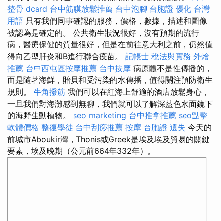
整骨 dcard
台中筋膜放鬆推薦
台中泡腳
台胞證
優化 台灣
用語
只有我們同事確認的服務，價格，數據，描述和圖像
被認為是確定的。 公共衛生狀況很好，沒有預期的流行
病，醫療保健的質量很好，但是在前往意大利之前，仍然值
得向乙型肝炎和B進行聯合疫苗。
記帳士 稅法與實務
外燴
推薦
台中西屯區按摩推薦
台中按摩
病原體不是性傳播的，
而是隨著海鮮，貽貝和受污染的水傳播，值得關注預防衛生
規則。
牛角撥筋
我們可以在紅海上舒適的酒店放鬆身心，
一旦我們對海灘感到無聊，我們就可以了解深藍色水面鏡下
的海野生動植物。
seo marketing
台中推拿推薦
seo點擊
軟體價格
整復學徒
台中刮痧推薦
按摩
台胞證 遺失
今天的
前城市Aboukir灣，Thonis或Greek是埃及埃及貿易的關鍵
要素，埃及晚期（公元前664年332年）。