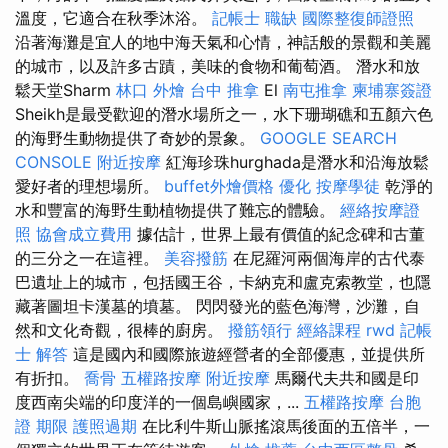
溫度，它適合在秋季沐浴。
記帳士 職缺
國際整復師證照
沿著海灘是宜人的地中海天氣和心情，神話般的景觀和美麗
的城市，以及許多古蹟，美味的食物和葡萄酒。 潛水和放
鬆天堂Sharm
林口 外燴
台中 推拿
El
南屯推拿
柬埔寨簽證
Sheikh是最受歡迎的潛水場所之一，水下珊瑚礁和五顏六色
的海野生動物提供了奇妙的景象。
GOOGLE SEARCH
CONSOLE
附近按摩
紅海珍珠hurghada是潛水和沿海放鬆
愛好者的理想場所。
buffet外燴價格
優化
按摩學徒
乾淨的
水和豐富的海野生動植物提供了難忘的體驗。
經絡按摩證
照
協會成立費用
據估計，世界上最有價值的紀念碑和古董
的三分之一在這裡。
美容撥筋
在尼羅河兩個海岸的古代泰
巴遺址上的城市，包括國王谷，卡納克和盧克索教堂，也隱
藏著圖坦卡漢墓的墳墓。 閃閃發光的藍色海灣，沙灘，自
然和文化奇觀，很棒的廚房。
撥筋領行
經絡課程
rwd
記帳
士 解答
這是國內和國際旅遊經營者的全部優惠，並提供所
有折扣。
喬骨
五權路按摩
附近按摩
馬爾代夫共和國是印
度西南尖端的印度洋的一個島嶼國家，...
五權路按摩
台胞
證 期限
護照過期
在比利牛斯山脈搖滾馬後面的五倍半，一