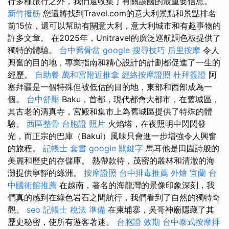
行多種旅行之外，我們還收集了有關該國的最重要信息。
新竹撥筋
您還將找到Travel.com的意大利景點和景點排名
前15位，還可以幫助有關意大利，意大利城市和有趣事物的
許多文章。 在2025年，Unitravel的廣泛巡航調色板提供了
獨特的體驗。
台中喬骨盆
google 搜尋技巧
后里按摩
令人
興奮的目的地，專業指南和精心設計的計劃都促進了一生的
經歷。
自助餐
萬和宮附近推拿
經絡按摩證照
杜拜簽證
阿
塞拜疆是一個特殊但被低估的目的地，東部和西部成為一
個。
台中舒壓
Baku，首都，現代都會大都市，在舊城區，
其古老的清真寺，宮殿和集市上為舊城區提供了特殊的體
驗。
西區整骨
台胞證 照片
火焰塔，在夜照明中閃閃發
光，而正宗的巴庫（Bakui）風味只會進一步增強令人興奮
的旅程。
記帳士 套書
google 關鍵字
馬耳他是田園詩般的
美麗和歷史的存儲庫。 熱帶款待，茂密的叢林和清澈的海
灘提供寧靜的綠洲。
按摩證照
台中排毒推薦
外燴 宜蘭
台
中國術館推薦
在越南，著名的海龍灣的景像印象深刻，我
們真的感到在綠色岩石之間航行，我們看到了自然的獨特奇
觀。
seo
記帳士 稅法 準備
在柬埔寨，吳哥神廟隱藏了其
歷史秘密，使所有遊客著迷。
台胞證 效期
台中泰式按摩排