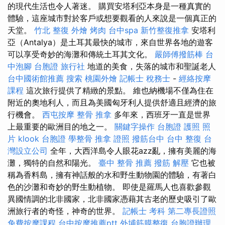
的現代生活也令人著迷。 購買安塔利亞本身是一種真實的
體驗，這座城市對於客戶或想要觀看的人來說是一個真正的
天堂。
竹北 整復
外燴 烤肉
台中spa
新竹整復推拿
安塔利
亞（Antalya）是土耳其最快的城市，來自世界各地的遊客
可以享受奇妙的海灘和傳統土耳其文化。
嚴師傅撥筋棒
台
中泡腳
台胞證 旅行社
地道的美食，失落的城市和聖誕老人​​
台中國術館推薦
搜索
桃園外燴
記帳士 稅務士
-
經絡按摩
課程
這次旅行提供了精緻的景點。 維也納機場不僅為住在
附近的奧地利人，而且為美國匈牙利人提供舒適且經濟的旅
行機會。
西屯按摩
整骨 推拿
多年來，西班牙一直是世界
上最重要的歐洲目的地之一。
關鍵字操作
台胞證 護照 照
片
klook 台胞證
學整骨
推拿 證照
撥筋台中
台中 整復
台
灣設立公司
全年，大西洋島令人眼花azz亂，擁有美麗的海
灘，獨特的自然和陽光。
臺中 整骨 推薦
撥筋 解壓
它也被
稱為香料島，擁有神話般的水和野生動物園的體驗，有著白
色的沙灘和奇妙的野生動植物。 即使是羅馬人也喜歡參觀
異國情調的北非國家，北非國家憑藉其古老的歷史吸引了歐
洲旅行者的奇怪，神奇的世界。
記帳士 考科
第二專長證照
免費按摩課程
台中按摩推薦ptt
外埔筋膜整復
台胞證辦理