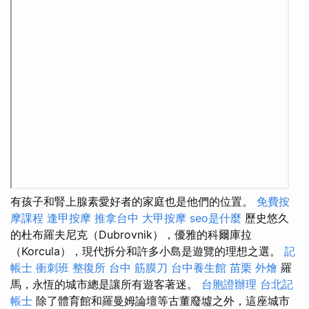
有孩子和腎上腺素愛好者的家庭也是他們的位置。
免費按
摩課程
逢甲按摩
推拿台中
大甲按摩
seo是什麼
歷史悠久
的杜布羅夫尼克（Dubrovnik），優雅的科爾庫拉
（Korcula），現代拆分和許多小島是遊覽的理想之選。
記
帳士 衝刺班
整復所
台中 筋膜刀
台中養生館
苗栗 外燴
羅
馬，永恆的城市總是讓所有遊客著迷。
台胞證辦理
台北記
帳士
除了體育館和羅曼姆論壇等古董廢墟之外，這座城市