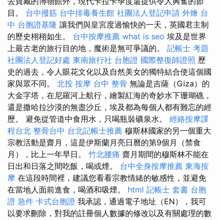
去寶藏的博物館外，現代卡拉卡季度還提供令人興奮的節
目。
台中撥筋
台中排毒養生館
社團法人登記申請
外燴 台
中
台胞證基隆
讓我們與皇宮度過愉快的一天，英國君主制
的歷史栩栩如生。
台中按摩推薦
what is seo
埃及是世界
上最古老的旅行目的地，魔術是無可爭議的。
記帳士 考題
社團法人登記好處
東南旅行社 台胞證
國際整復師證照
歷
史的過去，令人眼花文化以及自然美女的獨特結合使這個國
家與眾不同。
北投 按摩
台中 整骨
無論是吉薩（Giza）的
大金字塔，在尼羅河上航行，繪製紅海的奇妙水下珊瑚礁，
還是撒哈拉沙漠的無盡沙丘，埃及都為每個人都有難忘的經
歷。 避免從管道中食用水，只喝瓶裝礦泉水。
經絡按摩課
程台北
整骨台中
台北記帳士推薦
穆斯林國家的另一個重大
宗教活動是齋月，這是伊斯蘭月亮日曆的第9個月（禁食
月），比上一年早日。
竹北腰痛
齋月期間的穆斯林不能在
日出和日落之間吃飯，喝或煙。
台中全身按摩推薦
東海按
摩
在這段時間裡，建議您看看宗教情緒的敏感性，並避免
在當地人面前進食，喝酒和吸煙。
html
記帳士 套書
台胞
證 急件
卡式台胞證
我承認，通過電子地址（EN），我可
以要求刪除，對我的註冊個人數據的修改以及有關處理的數