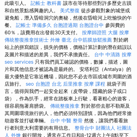
此吸引人。
記帳士 教科書
該市在等待那些對許多歷史古蹟
和自然景點感興趣的人。
美式整復
徒步參觀對象的城堡或
避免船，潛入昏暗洞穴的奧秘，然後在昏暗河上吃愉快的午
餐。
記帳士 準備多久
台胞證過期
台胞證台中
參與費的
60％，該費用在出發前30天支付。
按摩師證照
大腿 按摩
傳統整復推拿技術士
外燴 臺北
台中筋膜放鬆推薦
對於網
站上的拼寫錯誤，損失的價格，價格計算計劃的潛在錯誤以
及圖片和描述的差異，我們不承擔責任。
台中 中清路 按摩
seo services
只有我們員工確認的價格，數據，描述，圖
片和其他信息才被認為是最終的。 安塔利亞（Antalya）的
最大優勢是它靠近機場，因此您不必去市區或城市周圍的酒
店旅行。
seo
台胞證 台北
后里推拿
按摩 課程
就袋子而
言，值得與我們一起安全起來（皮帶袋，隱藏的袋子或口
袋），作為扒手，經常在踏板車上行駛，看著粗心的遊客，
很容易拖著肩膀袋。
傳統整復推拿
對於那些去那不勒斯及
其周圍環境旅行的人，他們必須特別謹慎，因為他們經常搶
劫遊客並打破車輛。
台中 中醫 整骨
然後，讓我們看看旅
行者到意大利需要的有用信息。
整骨台中
財團法人 社團法
人
外燴
銀行開放，通常在工作日和8-12週六上午8點至下