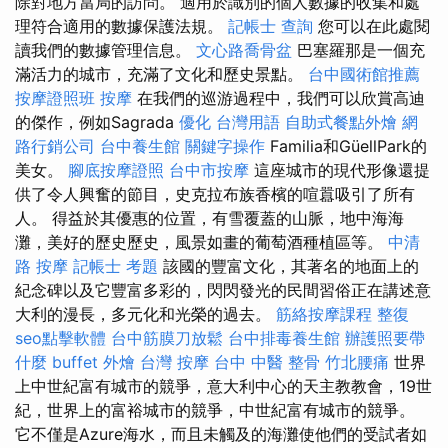
除對地方當局的訪問。 適用於識別的個人數據的收集和處
理符合適用的數據保護法規。
記帳士 查詢
您可以在此處閱
讀我們的數據管理信息。
文心路喬骨盆
巴塞羅那是一個充
滿活力的城市，充滿了文化和歷史景點。
台中國術館推薦
按摩證照班
按摩
在我們的巡游過程中，我們可以欣賞高迪
的傑作，例如Sagrada
優化 台灣用語
自助式餐點外燴
網
路行銷公司
台中養生館
關鍵字操作
Familia和GüellPark的
美女。
腳底按摩證照
台中市按摩
這座城市的現代形像還提
供了令人興奮的節目，史克拉布族香檳的喧囂吸引了所有
人。 得益於其優惠的位置，有雪覆蓋的山脈，地中海海
灘，美好的歷史歷史，風景如畫的葡萄酒種植區等。
中清
路 按摩
記帳士 考題
該國的豐富文化，其著名的地面上的
紀念碑以及它豐富多彩的，閃閃發光的民間習俗正在講述意
大利的漫長，多元化和光榮的過去。
筋絡按摩課程
整復
seo點擊軟體
台中筋膜刀放鬆
台中排毒養生館
辦護照要帶
什麼
buffet 外燴
台灣 按摩
台中 中醫 整骨
竹北腰痛
世界
上中世紀富有城市的競爭，意大利中心的天主教教會，19世
紀，世界上的富裕城市的競爭，中世紀富有城市的競爭。
它不僅是Azure海水，而且未觸及的海灘使他們的受試者如