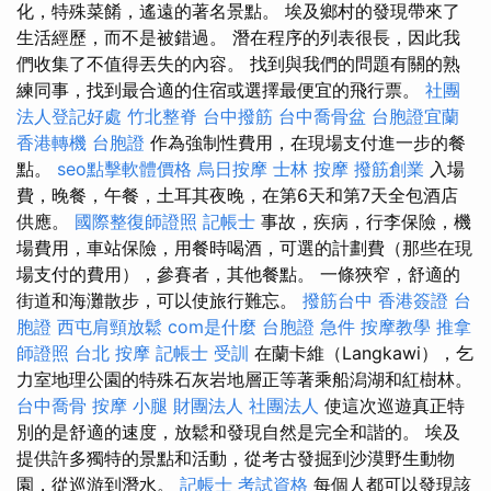
化，特殊菜餚，遙遠的著名景點。 埃及鄉村的發現帶來了
生活經歷，而不是被錯過。 潛在程序的列表很長，因此我
們收集了不值得丟失的內容。 找到與我們的問題有關的熟
練同事，找到最合適的住宿或選擇最便宜的飛行票。
社團
法人登記好處
竹北整脊
台中撥筋
台中喬骨盆
台胞證宜蘭
香港轉機 台胞證
作為強制性費用，在現場支付進一步的餐
點。
seo點擊軟體價格
烏日按摩
士林 按摩
撥筋創業
入場
費，晚餐，午餐，土耳其夜晚，在第6天和第7天全包酒店
供應。
國際整復師證照
記帳士
事故，疾病，行李保險，機
場費用，車站保險，用餐時喝酒，可選的計劃費（那些在現
場支付的費用），參賽者，其他餐點。 一條狹窄，舒適的
街道和海灘散步，可以使旅行難忘。
撥筋台中
香港簽證 台
胞證
西屯肩頸放鬆
com是什麼
台胞證 急件
按摩教學
推拿
師證照
台北 按摩
記帳士 受訓
在蘭卡維（Langkawi），乞
力室地理公園的特殊石灰岩地層正等著乘船潟湖和紅樹林。
台中喬骨
按摩 小腿
財團法人 社團法人
使這次巡遊真正特
別的是舒適的速度，放鬆和發現自然是完全和諧的。 埃及
提供許多獨特的景點和活動，從考古發掘到沙漠野生動物
園，從巡游到潛水。
記帳士 考試資格
每個人都可以發現該