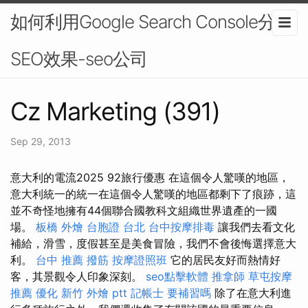
如何利用Google Search Console分析
SEO效果-seo公司
Cz Marketing (391)
Sep 29, 2013
意大利的電流2025 92旅行優惠 在這個令人驚嘆的地區，
意大利統一的統一在這個令人驚嘆的地區都剩下了痕跡，這
並不奇怪地擁有44個聯合國教科文組織世界遺產的一國
場。
板橋 外燴
台胞證 台北
台中按摩排毒
讓我們去看文化
補給，滑雪，度假甚至是美食冒險，我們不會後悔選擇意大
利。
台中 推薦 撥筋
按摩證照班
它的居民友好而熱情好
客，其景觀令人印象深刻。
seo點擊軟體
推拿師
草屯按摩
推薦
優化
新竹 外燴 ptt
記帳士 要補習嗎
除了在意大利進