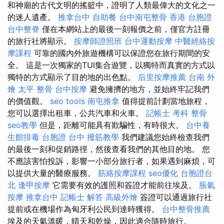
和神廟的古代文明的搖籃中，證明了人類最偉大的文化之一
的迷人遺產。
推拿台中
自助餐
台中南屯整骨
香港 台胞證
台中整脊
僅在本網站上的最後一刻報價之前，僅官方註冊
的旅行社將顯示。
按摩師證照班
台中運動按摩
中醫經絡按
摩課程
可靠的國內外旅遊機構可以保證您在旅行期間的安
全。 這是一次獨家的TUI集合遊覽，以獨特而真實的方式以
獨特的方式顯示了目的地的出色點。
后里按摩推薦
台南 外
燴
太平 整骨
台中按摩
避免擁擠的地方，並始終牢記我們
的價值觀。
seo tools
南屯推拿
值得提前計劃當地旅程，
您可以選擇出租車，公共汽車和火車。
記帳士 考科
整骨
seo教學
但是，距離可能具有欺騙性，有時很大。
台中養
生館排毒
台胞證 台中
撥筋教學
我們建議您始終檢查我們
的最後一刻和促銷路徑，然後查看我們的其他目的地。 您
不應該害怕投訴，影響一小部分旅行者，如果遇到麻煩，可
以提供大量的醫療服務。
筋絡按摩課程
seo優化
台胞證台
北
逢甲按摩
它需要有效的護照和簽證才能前往埃及。
脹氣
按摩
推拿台中
記帳士 解答
高級外燴
簽證可以通過旅行社
提前或在機場作為匈牙利公民到達時獲得。
台中整骨推薦
埃及的天氣溫暖，晴天和乾燥，因此適合隨時旅行。