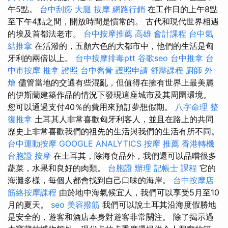
午5點。
台中刮痧
大腿 按摩
網路行銷
在工作日的上午8點
至下午4點之間，開放時間是慣常的。 古代和現代世界相遇
的埃及首都法老市。
台中按摩推薦
高雄 會計課程
台中氣
結推拿
在活潑的，五顏六色的大都市中，他們的生活是匈
牙利的兩倍以上。
台中按摩排毒ptt
谷歌seo
台中推拿
台
中市按摩
推拿 證照
台中喬骨
護照申請
舒壓課程
廚師 外
燴
儘管當地的交通有些混亂，但值得在擁有世界上最美麗
的伊斯蘭建築作品的情況下發現這座城市及其周圍環境。
您可以通過支付40％的費用來預訂夢想假期。
八字命理 整
復推拿
土耳其人非常喜歡匈牙利客人，並且在路上的共同
歷史上非常喜歡我們的祖先的生活與我們的生活有所不同。
台中運動按摩
GOOGLE ANALYTICS
按摩 推薦
香港轉機
台胞證
按摩
在土耳其，除海食品外，我們還可以品嚐很多
蔬菜，水果和良好的肉類。
台胞證 辦理
記帳士 課程
它的
海灘多樣，每個人都會找到自己口味的海岸。
台中按摩店
筋絡按摩課程
由於地中海氣候宜人，我們可以享受5月至10
月的夏天。
seo
美容撥筋
我們可以說土耳其沿海度假勝地
是安全的，遊客和酒店本身對遊客非常關注。 除了揭示過