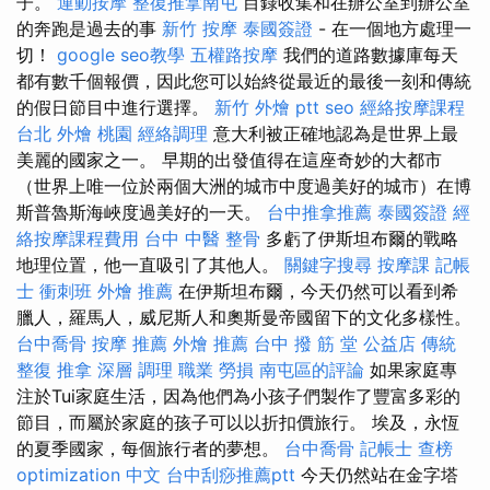
子。
運動按摩
整復推拿南屯
目錄收集和在辦公室到辦公室
的奔跑是過去的事
新竹 按摩
泰國簽證
- 在一個地方處理一
切！
google seo教學
五權路按摩
我們的道路數據庫每天
都有數千個報價，因此您可以始終從最近的最後一刻和傳統
的假日節目中進行選擇。
新竹 外燴 ptt
seo
經絡按摩課程
台北
外燴 桃園
經絡調理
意大利被正確地認為是世界上最
美麗的國家之一。 早期的出發值得在這座奇妙的大都市
（世界上唯一位於兩個大洲的城市中度過美好的城市）在博
斯普魯斯海峽度過美好的一天。
台中推拿推薦
泰國簽證
經
絡按摩課程費用
台中 中醫 整骨
多虧了伊斯坦布爾的戰略
地理位置，他一直吸引了其他人。
關鍵字搜尋
按摩課
記帳
士 衝刺班
外燴 推薦
在伊斯坦布爾，今天仍然可以看到希
臘人，羅馬人，威尼斯人和奧斯曼帝國留下的文化多樣性。
台中喬骨
按摩 推薦
外燴 推薦
台中 撥 筋 堂 公益店 傳統
整復 推拿 深層 調理 職業 勞損 南屯區的評論
如果家庭專
注於Tui家庭生活，因為他們為小孩子們製作了豐富多彩的
節目，而屬於家庭的孩子可以以折扣價旅行。 埃及，永恆
的夏季國家，每個旅行者的夢想。
台中喬骨
記帳士 查榜
optimization 中文
台中刮痧推薦ptt
今天仍然站在金字塔