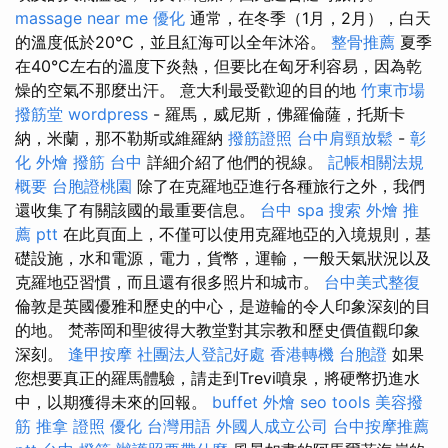
massage near me
優化
通常，在冬季（1月，2月），白天
的溫度低於20°C，並且紅海可以全年沐浴。
整骨推薦
夏季
在40°C左右的溫度下炎熱，但要比在匈牙利容易，因為乾
燥的空氣不那麼出汗。 意大利最受歡迎的目的地
竹東市場
撥筋堂
wordpress
- 羅馬，威尼斯，佛羅倫薩，托斯卡
納，米蘭，那不勒斯或維羅納
撥筋證照
台中肩頸放鬆
-
彰
化 外燴
撥筋 台中
詳細介紹了他們的視線。
記帳相關法規
概要
台胞證桃園
除了在克羅地亞進行各種旅行之外，我們
還收集了有關該國的最重要信息。
台中 spa
搜索
外燴 推
薦 ptt
在此頁面上，不僅可以使用克羅地亞的入境規則，基
礎設施，水和電源，電力，貨幣，運輸，一般天氣狀況以及
克羅地亞習慣，而且還有很多照片和城市。
台中美式整復
倫敦是英國優雅和歷史的中心，是遊輪的令人印象深刻的目
的地。 梵蒂岡和聖彼得大教堂對其宗教和歷史價值觀印象
深刻。
逢甲按摩
社團法人登記好處
香港轉機 台胞證
如果
您想要真正的羅馬體驗，請走到Trevi噴泉，將硬幣扔進水
中，以期獲得未來的回報。
buffet 外燴
seo tools
美容撥
筋
推拿 證照
優化 台灣用語
外國人成立公司
台中按摩推薦