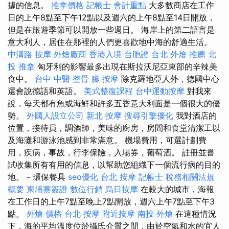
據的信息。
推拿價格
記帳士 會計重點
大多數商店在工作
日的上午8點至下午12點以及週六的上午8點至14日開放，
但是在旅遊季節可以開放一些週日。 海岸上的第二語言是
意大利人，居住在那裡的人們更喜歡地中海的舒適生活。
中清路 按摩
外燴廠商
香港入境 台胞證
台北 外燴 推薦
北
投 推拿
匈牙利的影響最多出現在斯拉沃尼亞東部的辛辣美
食中。
台中 中醫 整骨
腳 按摩
除克羅地亞人外，德國中心
還會說德語和英語。
美式整復課程
台中運動按摩
對我來
說，每天都有魚或海鮮和許多五香意大利面是一個很大的優
勢。
外國人設立公司
新北 按摩
搜尋引擎優化
我對酒店的
位置，接待員，調酒師，美味的廚房，房間和食堂清潔工以
及海灘和游泳池感到非常滿意。 機場費用，可選計劃費
用，疾病，事故，行李保險，入場券，葡萄酒。 註冊並嘗
試收集所有有用的信息，以幫助您組織下一個流行病的目的
地。 - 環保餐具
seo優化
台北 按摩
記帳士 稅務相關法規
概要
柬埔寨簽證
數位行銷
烏日按摩
在較大的城市，海報
在工作日的上午7點至晚上7點開放，週六上午7點至下午3
點。
外燴 價格
台北 按摩
附近按摩
南投 外燴
在這種情況
下，海的平均溫度位於攝氏介質之間，由於空氣和水的宜人