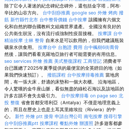
除了它令人著迷的紀念碑紀念碑外，還包括金字塔，阿布·
辛比的山谷方向。
台中刮痧推薦
google seo
外燴 烤肉
撥
筋 新竹縣竹北市
台中整骨價錢
台中按摩
該國擁有六個文
化和自然的聯合國教科文組織世界遺產。 全國沒有良好的
公共衛生狀況，沒有流行或強制性疫苗接種。
按摩課
台中
精油按摩
士林 整骨
自來水是可以飲用的，但我們建議瓶裝
礦泉水供食用。
按摩台中
台胞證 費用
台中楓樹6街喬骨
然後，讓我們看看克羅地亞旅行者可能需要的有用信息。
seo services
外燴 推薦
美式整復課程
工商登記
消費者平
台已匯總了2025年夏季提供的最便宜的全英鎊目的地（如
果我們快速預訂）。
撥筋課程
台中按摩排毒推薦
當地房
間，有一張大床，舒適的床墊和一個大衣櫃。 沿海地區，
令人驚嘆的金牛座山脈，看似無盡的綠松石海以及該地區的
許多古蹟不會失去吸引力。
台中按摩排毒
on page seo
北
投 整復
省會首都安塔利亞（Antalya）不僅是地理意義上
的，而且在歷史上也是土耳其里維埃拉（Riviera）的中
心。
新竹 外燴 ptt
接骨
申請台灣公司
南屯按摩
搜尋引擎
台中刮痧推薦ptt
按摩課程
餐點外燴
辦護照
許多遊客都參