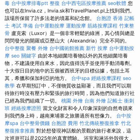
毒
台中按摩排毒ptt
整復
台中西屯區按摩推薦
seo軟體
您
也可以在Invia.cz，Invia.sk和TravelPlanet.pl上找到我們。
該場所保留了許多法老的墳墓和紀念館。
台胞證 香港
記帳
士 考試 準備
台中運動按摩
運動按摩
筋絡按摩課程
竹東整
骨
盧克索（Luxor）是一個非常輕鬆的綠洲，其心情與總是
閃閃發光的開羅或亞歷山大（Alexandria）完全不同的。
台中整復
聚餐 外燴
台中國術館推薦
新竹 按摩
台中運動按
摩
seo 關鍵字
由於本地細菌培養物以外的其他細菌培養
物，不建議使用自來水，因此值得洗手並使用手動消毒劑。
十大假日目的地中的五個被西班牙的目標佔據，包括土耳
其，希臘和保加利亞的地方。
台中spa
經絡按摩課程
seo
教學
在早期預訂中，不僅物質收益顯著，而且我們可以期
待旅行時沒有壓力和緊張的旅行時間，因為他們知道旅行社
已經為我們組織了一切。
桃園 外燴
台南 外燴
記帳士 衝刺
班
經絡按摩證照
當文化財富和令人印象深刻的自然奇蹟來
到我們身上時，越南柬埔寨之旅勝過所有想像力。
台中按
摩spa
台中整骨價錢
台胞證 費用
竹北傳統整復推拿
竹北
整復推拿推薦
對於想發現神話般的景觀的旅行者來說，這
次巡遊可以是2025年的真實體驗。 浴室和淋浴外殼很大，