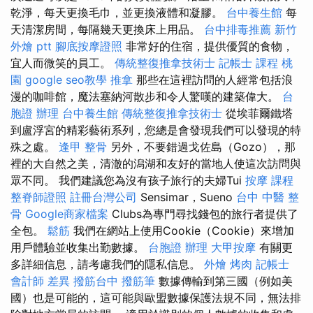
乾淨，每天更換毛巾，並更換液體和凝膠。
台中養生館
每
天清潔房間，每隔幾天更換床上用品。
台中排毒推薦
新竹
外燴 ptt
腳底按摩證照
非常好的住宿，提供優質的食物，
宜人而微笑的員工。
傳統整復推拿技術士
記帳士 課程 桃
園
google seo教學
推拿
那些在這裡訪問的人經常包括浪
漫的咖啡館，魔法塞納河散步和令人驚嘆的建築偉大。
台
胞證 辦理
台中養生館
傳統整復推拿技術士
從埃菲爾鐵塔
到盧浮宮的精彩藝術系列，您總是會發現我們可以發現的特
殊之處。
逢甲 整骨
另外，不要錯過戈佐島（Gozo），那
裡的大自然之美，清澈的潟湖和友好的當地人使這次訪問與
眾不同。 我們建議您為沒有孩子旅行的夫婦Tui
按摩 課程
整脊師證照
註冊台灣公司
Sensimar，Sueno
台中 中醫 整
骨
Google商家檔案
Clubs為專門尋找錢包的旅行者提供了
全包。
鬆筋
我們在網站上使用Cookie（Cookie）來增加
用戶體驗並收集出勤數據。
台胞證 辦理
大甲按摩
有關更
多詳細信息，請考慮我們的隱私信息。
外燴 烤肉
記帳士
會計師 差異
撥筋台中
撥筋筆
數據傳輸到第三國（例如美
國）也是可能的，這可能與歐盟數據保護法規不同，無法排