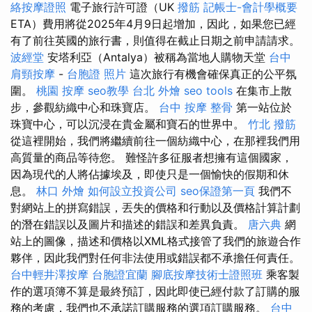
絡按摩證照
電子旅行許可證（UK
撥筋
記帳士-會計學概要
ETA）費用將從2025年4月9日起增加，因此，如果您已經
有了前往英國的旅行書，則值得在截止日期之前申請請求。
波經堂
安塔利亞（Antalya）被稱為當地人購物天堂
台中
肩頸按摩
-
台胞證 照片
這次旅行有機會確保真正的公平氛
圍。
桃園 按摩
seo教學
台北 外燴
seo tools
在集市上散
步，參觀紡織中心和珠寶店。
台中 按摩 整骨
第一站位於
珠寶中心，可以沉浸在貴金屬和寶石的世界中。
竹北 撥筋
從這裡開始，我們將繼續前往一個紡織中心，在那裡我們用
高質量的商品等待您。 難怪許多征服者想擁有這個國家，
因為現代的人將佔據埃及，即使只是一個愉快的假期和休
息。
林口 外燴
如何設立投資公司
seo保證第一頁
我們不
對網站上的拼寫錯誤，丟失的價格和行動以及價格計算計劃
的潛在錯誤以及圖片和描述的錯誤和差異負責。
唐六典
網
站上的圖像，描述和價格以XML格式接管了我們的旅遊合作
夥伴，因此我們對任何非法使用或錯誤都不承擔任何責任。
台中輕井澤按摩
台胞證宜蘭
腳底按摩技術士證照班
乘客製
作的選項簿不算是最終預訂，因此即使已經付款了訂購的服
務的考慮，我們也不承諾訂購服務的選項訂購服務。
台中