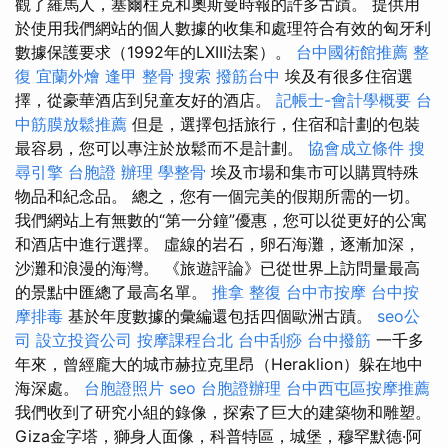
觀了羅馬人，塞爾柱克和奧斯曼時報的許多古蹟。 提供用
於使用我們網站的個人數據的收集和處理符合有效的匈牙利
數據保護要求（1992年的LXIII法案）。
台中國術館推薦
整
復
宜蘭外燴
逢甲 整骨
搜索
撥筋台中
埃及有很多住宿選
擇，從豪華酒店到兒童友好的酒店。
記帳士-會計學概要
台
中筋膜放鬆推薦
但是，選擇包括旅行，住宿和計劃的包裝
最容易，您可以專注於放鬆而不是計劃。
協會成立條件
搜
尋引擎
台胞證 辦理
學整骨
埃及市場和集市可以購買特殊
物品和紀念品。 總之，您有一個完美的假期所需的一切。
我們網站上有無數的“第一分鐘”優惠，您可以從更好的公寓
和酒店中進行選擇。 虛線的岩石，卵石海灘，逐漸加深，
沙灘和浪漫的海灣。 《旅遊評論》已從世界上訪問量最高
的景點中匯總了最高名單。
推拿 整復
台中市按摩
台中按
摩排毒
基於年度數據的彙編還包括四個歐洲古蹟。
seo公
司
設立投資公司
按摩課程台北
台中刮痧
台中撥筋
一千多
年來，曾經龐大的城市赫拉克里昂（Heraklion）躲在地中
海深處。
台胞證照片
seo
台胞證辦理
台中西屯區按摩推薦
我們收到了研究小組的錄像，探索了巨大的建築物和雕塑。
Giza金字塔，獅身人面像，科普特區，城堡，穆罕默德·阿