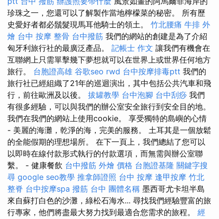
ptt
台中 撥筋
辦護照要帶什麼
風景如畫的阿馬爾菲海岸的
珍珠之一，您還可以了解製作當地檸檬菜的秘密。 所有歷
史愛好者都必鬚髮現馬耳他騎士的領土。
竹北腰痛
牛排 外
燴
台中 按摩 整骨
台中撥筋
我們的網站的創建是為了介紹
匈牙利旅行社的最廣泛產品。
記帳士 作文
讓我們有機會在
互聯網上只需單擊幾下夢想就可以在世界上或世界任何地方
旅行。
台胞證高雄
谷歌seo
rwd
台中按摩排毒ptt
我們的
旅行社已經組織了21年的巡迴演出，其中包括公共汽車和飛
行，前往歐洲及以後。
拔罐教學
台中泡腳
台中刮痧
我們
有很多經驗，可以與我們的辦公室安全旅行到安全目的地。
我們在我們的網站上使用cookie。 享受獨特的島嶼的心情
- 美麗的海灘，乾淨的海，完美的服務。 土耳其是一個放鬆
的全能假期的理想場所。 在下一頁上，我們總結了您可以
以即時在線付款形式執行的付款選項，而無需與辦公室聯
繫。 - 健康餐飲
台中撥筋
外燴 價格
台胞證基隆
關鍵字搜
尋
google seo教學
推拿師證照
台中 按摩
逢甲按摩
竹北
整脊
台中按摩spa
撥筋 台中
團體名稱
墨西哥尤卡坦半島
來自蘇打白色的沙灘，綠松石海水... 尋找我們經驗豐富的旅
行專家，他們將盡最大努力找到最適合您需求的旅程。
經