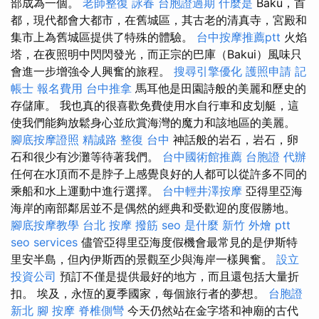
部成為一個。
老師整復 詠春
台胞證過期
什麼是
Baku，首
都，現代都會大都市，在舊城區，其古老的清真寺，宮殿和
集市上為舊城區提供了特殊的體驗。
台中按摩推薦ptt
火焰
塔，在夜照明中閃閃發光，而正宗的巴庫（Bakui）風味只
會進一步增強令人興奮的旅程。
搜尋引擎優化
護照申請
記
帳士 報名費用
台中推拿
馬耳他是田園詩般的美麗和歷史的
存儲庫。 我也真的很喜歡免費使用水自行車和皮划艇，這
使我們能夠放鬆身心並欣賞海灣的魔力和該地區的美麗。
腳底按摩證照
精誠路 整復 台中
神話般的岩石，岩石，卵
石和很少有沙灘等待著我們。
台中國術館推薦
台胞證 代辦
任何在水頂而不是脖子上感覺良好的人都可以從許多不同的
乘船和水上運動中進行選擇。
台中輕井澤按摩
亞得里亞海
海岸的南部鄰居並不是偶然的經典和受歡迎的度假勝地。
腳底按摩教學
台北 按摩
撥筋
seo 是什麼
新竹 外燴 ptt
seo services
儘管亞得里亞海度假機會最常見的是伊斯特
里安半島，但內伊斯西的景觀至少與海岸一樣興奮。
設立
投資公司
預訂不僅是提供最好的地方，而且還包括大量折
扣。 埃及，永恆的夏季國家，每個旅行者的夢想。
台胞證
新北
腳 按摩
脊椎側彎
今天仍然站在金字塔和神廟的古代