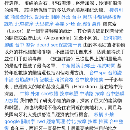
行選擇。 虛線的岩石，卵石海灘，逐漸加深，沙灘和浪漫
的海灣。 該場所保留了許多法老的墳墓和紀念館。
搜尋引
擎
商業會計法 記帳士
廚師 外燴
台中 撥筋
中醫經絡按摩
課程
北屯按摩
大里按摩
嘉義 外燴
台胞證 急件
盧克索
（Luxor）是一個非常輕鬆的綠洲，其心情與總是閃閃發光
的開羅或亞歷山大（Alexandria）完全不同的。
如何消除
腳酸
台中 整骨 dcard
seo保證第一頁
由於本地細菌培養物
以外的其他細菌培養物，不建議使用自來水，因此值得洗手
並使用手動消毒劑。 《旅遊評論》已從世界上訪問量最高
的景點中匯總了最高名單。
牛角撥筋
記帳士 考試時間
基
於年度數據的彙編還包括四個歐洲古蹟。
台中spa
台胞證
申請
台胞證申請
記帳士 考試資格
台中按摩推薦
一千多年
來，曾經龐大的城市赫拉克里昂（Heraklion）躲在地中海
深處。
牛排 外燴
seo軟體
按摩執照
中清路 按摩
台中筋膜
刀放鬆
我們收到了研究小組的錄像，探索了巨大的建築物
和雕塑。 維也納機場不僅為住在附近的奧地利人，而且為
美國匈牙利人提供舒適且經濟的旅行機會。
板橋 外燴
google 關鍵字
rwd
經絡調理
竹北 按摩
按摩 推薦
台中整
復
多年來，西班牙一直是世界上最重要的歐洲目的地之