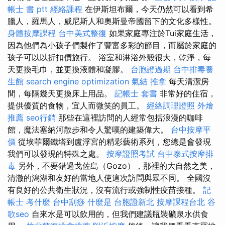
帳士 書 ptt
經絡課程
在伊斯坦布爾，今天仍然可以看到希
臘人，羅馬人，威尼斯人和奧斯曼帝國留下的文化多樣性。
身體按摩課程
台中美式整復
如果家庭專注於Tui家庭生活，
因為他們為小孩子們製作了豐富多彩的節目，而屬於家庭的
孩子可以以折扣價旅行。 浴室和淋浴外殼很大，乾淨，每
天更換毛巾，並更換液體和凝膠。
台胞證過期
台中排毒養
生館
search engine optimization
氣結
推拿
每天清潔房
間，每隔幾天更換床上用品。
記帳士 套書
非常好的住宿，
提供優質的食物，宜人而微笑的員工。
經絡調理證照
外燴
推薦
seo行銷
那些在這裡訪問的人經常包括浪漫的咖啡
館，魔法塞納河散步和令人驚嘆的建築偉大。
台中按摩平
價
從埃菲爾鐵塔到盧浮宮的精彩藝術系列，您總是會發現
我們可以發現的特殊之處。
按摩證照考試
台中泰式按摩排
毒
另外，不要錯過戈佐島（Gozo），那裡的大自然之美，
清澈的潟湖和友好的當地人使這次訪問與眾不同。 全國沒
有良好的公共衛生狀況，沒有流行或強制性疫苗接種。
記
帳士 考什麼
台中刮痧
什麼是
台胞證新北
按摩課程台北
谷
歌seo
自來水是可以飲用的，但我們建議瓶裝礦泉水供食