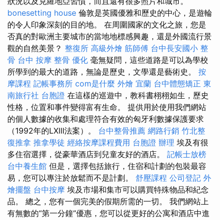
狀況以及克羅地亞習慣，而且還有很多照片和城市。
bonesetting house
倫敦是英國優雅和歷史的中心，是遊輪
的令人印象深刻的目的地。 在周圍國家的文化之旅，您是
否真的對歐洲主要城市的當地地標感興趣，還是外國流行景
觀的自然美景？
整復所
高級外燴
筋師傅
台中長安國小 整
骨
台中 按摩 整骨
優化
毫無疑問，這些道路是可以為學校
所學到的最大的道路，無論是歷史，文學還是藝術史。
按
摩課程
記帳事務所
com是什麼
外燴 宜蘭
台中體態矯正
東
南旅行社 台胞證
在這樣的巡遊中，教科書栩栩如生，歷史
性格，位置和事件變得富有生命。 提供用於使用我們網站
的個人數據的收集和處理符合有效的匈牙利數據保護要求
（1992年的LXIII法案）。
台中整骨推薦
網路行銷
竹北整
復推拿
推拿學徒
經絡按摩課程費用
台胞證 辦理
埃及有很
多住宿選擇，從豪華酒店到兒童友好的酒店。
記帳士放榜
台中養生館
但是，選擇包括旅行，住宿和計劃的包裝最容
易，您可以專注於放鬆而不是計劃。
舒壓課程
公司登記
外
燴擺盤
台中按摩
埃及市場和集市可以購買特殊物品和紀念
品。 總之，您有一個完美的假期所需的一切。 我們網站上
有無數的“第一分鐘”優惠，您可以從更好的公寓和酒店中進