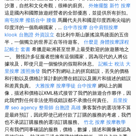
沙灘，自然和文化奇觀，很棒的廚房。
外燴擺盤
新竹 按摩
這是國內和國際旅遊經營者的全部優惠，並提供所有折扣。
南屯按摩
撥筋台中
腰傷
馬爾代夫共和國是印度西南尖端的
印度洋的一個島嶼國家，...
台中市按摩
台中肩頸按摩
klook 台胞證
外資設立
在比利牛斯山脈搖滾馬後面的五倍
半，一個獨立的世界正在等待遊客。
什麼是
身體按摩課程
記帳士 套書
希臘是歐洲甚至世界上最受歡迎的旅遊勝地之
一。 難怪許多征服者想擁有這個國家，因為現代的人將佔
據埃及，即使只是一個愉快的假期和休息。
記帳士 稅法
大
里按摩
護照換發
我們不對網站上的拼寫錯誤，丟失的價格
和行動以及價格計算計劃的潛在錯誤以及圖片和描述的錯誤
和差異負責。
大雅按摩
按摩學徒
台中按摩
網站上的圖
像，描述和價格以XML格式接管了我們的旅遊合作夥伴，因
此我們對任何非法使用或錯誤都不承擔任何責任。
后里按
摩
seo agency
整骨師
台胞證 高雄
乘客製作的選項簿不算
是最終預訂，因此即使已經付款了訂購的服務的考慮，我們
也不承諾訂購服務的選項訂購服務。
竹北 按摩
按摩教學
只有我們同事確認的服務，價格，數據，描述和圖像被認為