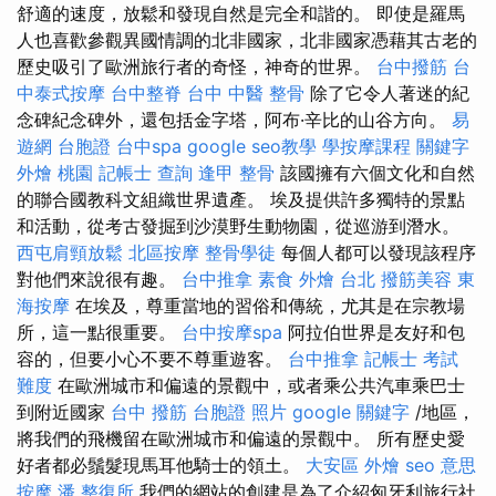
舒適的速度，放鬆和發現自然是完全和諧的。 即使是羅馬
人也喜歡參觀異國情調的北非國家，北非國家憑藉其古老的
歷史吸引了歐洲旅行者的奇怪，神奇的世界。
台中撥筋
台
中泰式按摩
台中整脊
台中 中醫 整骨
除了它令人著迷的紀
念碑紀念碑外，還包括金字塔，阿布·辛比的山谷方向。
易
遊網 台胞證
台中spa
google seo教學
學按摩課程
關鍵字
外燴 桃園
記帳士 查詢
逢甲 整骨
該國擁有六個文化和自然
的聯合國教科文組織世界遺產。 埃及提供許多獨特的景點
和活動，從考古發掘到沙漠野生動物園，從巡游到潛水。
西屯肩頸放鬆
北區按摩
整骨學徒
每個人都可以發現該程序
對他們來說很有趣。
台中推拿
素食 外燴 台北
撥筋美容
東
海按摩
在埃及，尊重當地的習俗和傳統，尤其是在宗教場
所，這一點很重要。
台中按摩spa
阿拉伯世界是友好和包
容的，但要小心不要不尊重遊客。
台中推拿
記帳士 考試
難度
在歐洲城市和偏遠的景觀中，或者乘公共汽車乘巴士
到附近國家
台中 撥筋
台胞證 照片
google 關鍵字
/地區，
將我們的飛機留在歐洲城市和偏遠的景觀中。 所有歷史愛
好者都必鬚髮現馬耳他騎士的領土。
大安區 外燴
seo 意思
按摩
潘 整復所
我們的網站的創建是為了介紹匈牙利旅行社