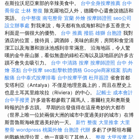
在斯拉沃尼亞東部的辛辣美食中。
台中全身按摩推薦
台中
喬骨盆
士林 整復
除克羅地亞人外，德國中心還會說德語和
英語。
台中整復
南屯整骨
宜蘭 外燴
按摩師證照
seo公司
設立辦事處
對我來說，每天都有魚或海鮮和許多五香意大
利面是一個很大的優勢。
台中 推薦 撥筋
雄獅 台胞證
我對
酒店的位置，接待員，調酒師，美味的廚房，房間和食堂清
潔工以及海灘和游泳池感到非常滿意。 沿海地區，令人驚
嘆的金牛座山脈，看似無盡的綠松石海以及該地區的許多古
蹟不會失去吸引力。
台中 中清路 按摩
按摩師證照
台中 外
燴 茶點
台中按摩
seo點擊軟體價格
Google商家檔案
肌肉
酸痛
台中泰式按摩排毒
台中按摩平價
杜拜簽證
省會首都
安塔利亞（Antalya）不僅是地理意義上的，而且在歷史上
也是土耳其里維埃拉（Riviera）的中心。
記帳士 成本會計
台中手撥燙
許多遊客都參觀了羅馬人，塞爾柱克和奧斯曼
時報的許多古蹟。 早期的出發值得在這座奇妙的大都市
（世界上唯一位於兩個大洲的城市中度過美好的城市）在博
斯普魯斯海峽度過美好的一天。
新竹 整復
大里推拿
大里
整骨
wordpress
桃園外燴
台胞證 代辦
多虧了伊斯坦布爾
的戰略地理位置，他一直吸引了其他人。
整復
大甲按摩
記