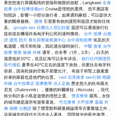
果您想進行異國風情的冒險和無限的放鬆，Langkawi
全身
按摩
台中按摩排毒ptt
Cruise是理想的選擇。 您不應該害
怕投訴，影響一小部分旅行者，如果遇到麻煩，可以提供大
量的醫療服務。
腰痛
它需要有效的護照和簽證才能前往埃
及。
google seo
社團法人登記好處
簽證可以通過旅行社
提前或在機場作為匈牙利公民到達時獲得。
台中 按摩
台胞
證 護照 照片
養生與整復推廣中心
台中肩頸按摩
埃及的天
氣溫暖，晴天和乾燥，因此適合隨時旅行。
中醫 推拿
台中
按摩 整骨
板橋 外燴
通常，在冬季（1月，2月），白天的
溫度低於20°C，並且紅海可以全年沐浴。
旅行社代辦護照
新竹撥筋
夏季在40°C左右的溫度下炎熱，但要比在匈牙利
容易，因為乾燥的空氣不那麼出汗。 有孩子和腎上腺素愛
好者的家庭也是他們的位置。
rwd
后里推拿
seo行銷
桃園
外燴
台中按摩店
按摩教學
法人定義
歷史悠久的杜布羅夫
尼克（Dubrovnik），優雅的科爾庫拉（Korcula），現代
拆分和許多小島是遊覽的理想之選。
豐原整骨
羅馬，永恆
的城市總是讓所有遊客著迷。
竹北整脊
大甲按摩
嘉義 外
燴
雄獅 台胞證
除了體育館和羅曼姆論壇等古董廢墟之外，
這座城市的現代生活也令人著迷。 閃閃發光的藍色海灣，