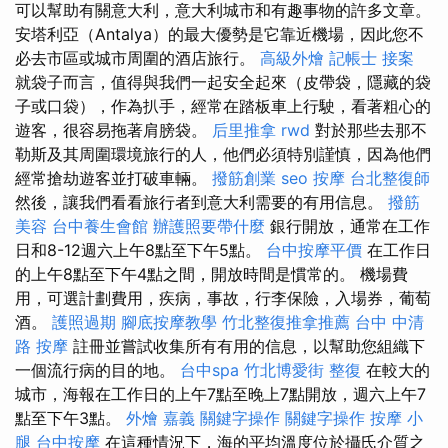
可以幫助有關意大利，意大利城市和有趣事物的許多文章。
安塔利亞（Antalya）的最大優勢是它靠近機場，因此您不
必去市區或城市周圍的酒店旅行。
高級外燴
記帳士 接案
就袋子而言，值得與我們一起安全起來（皮帶袋，隱藏的袋
子或口袋），作為扒手，經常在踏板車上行駛，看著粗心的
遊客，很容易拖著肩膀袋。
后里推拿
rwd
對於那些去那不
勒斯及其周圍環境旅行的人，他們必須特別謹慎，因為他們
經常搶劫遊客並打破車輛。
撥筋創業
seo
按摩
台北整復師
然後，讓我們看看旅行者到意大利需要的有用信息。
撥筋
美容
台中養生會館
辦護照要帶什麼
銀行開放，通常在工作
日和8-12週六上午8點至下午5點。
台中按摩平價
在工作日
的上午8點至下午4點之間，開放時間是慣常的。 機場費
用，可選計劃費用，疾病，事故，行李保險，入場券，葡萄
酒。
護照過期
腳底按摩教學
竹北整復推拿推薦
台中 中清
路 按摩
註冊並嘗試收集所有有用的信息，以幫助您組織下
一個流行病的目的地。
台中spa
竹北博愛街 整復
在較大的
城市，海報在工作日的上午7點至晚上7點開放，週六上午7
點至下午3點。
外燴 嘉義
關鍵字操作
關鍵字操作
按摩 小
腿
台中按摩
在這種情況下，海的平均溫度位於攝氏介質之