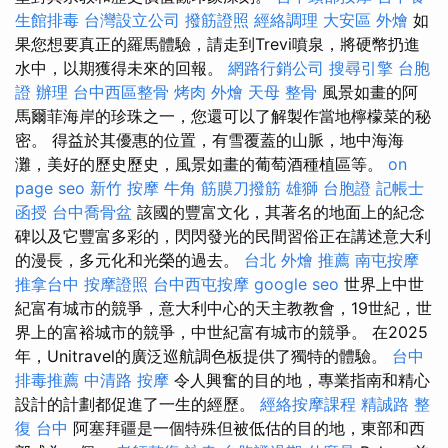
生館排毒
台灣設立公司
撥筋證照
經絡調理
大安區 外燴
如
果您想要真正的羅馬體驗，請走到Trevi噴泉，將硬幣扔進
水中，以期獲得未來的回報。
網路行銷公司
搜尋引擎
台胞
證 辦理
台中西區整骨
烤肉 外燴
天母 整骨
風景如畫的阿
馬爾菲海岸的珍珠之一，您還可以了解製作當地檸檬菜的秘
密。 得益於其優惠的位置，有雪覆蓋的山脈，地中海海
灘，美好的歷史歷史，風景如畫的葡萄酒種植區等。
on
page seo
新竹 按摩
牛角 筋膜刀撥筋
雄獅 台胞證
記帳士
函授
台中喬骨盆
該國的豐富文化，其著名的地面上的紀念
碑以及它豐富多彩的，閃閃發光的民間習俗正在講述意大利
的漫長，多元化和光榮的過去。
台北 外燴 推薦
南屯按摩
推拿台中
按摩證照
台中西屯按摩
google seo
世界上中世
紀富有城市的競爭，意大利中心的天主教教會，19世紀，世
界上的富裕城市的競爭，中世紀富有城市的競爭。 在2025
年，Unitravel的廣泛巡航調色板提供了獨特的體驗。
台中
排毒推薦
中清路 按摩
令人興奮的目的地，專業指南和精心
設計的計劃都促進了一生的經歷。
經絡按摩課程
精誠路 整
復 台中
阿塞拜疆是一個特殊但被低估的目的地，東部和西