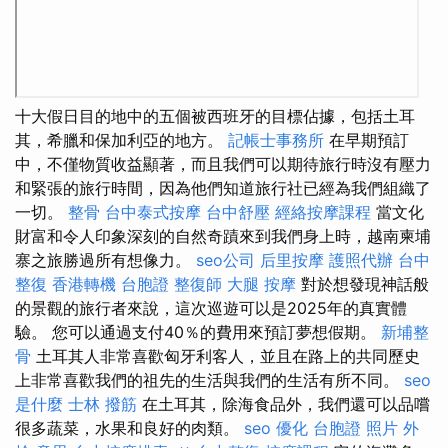
十大假日目的地中的五個被西班牙的目標佔據，包括土耳
其，希臘和保加利亞的地方。
記帳士事務所
在早期預訂
中，不僅物質收益顯著，而且我們可以期待旅行時沒有壓力
和緊張的旅行時間，因為他們知道旅行社已經為我們組織了
一切。
整骨
台中泰式按摩
台中舒壓
經絡按摩課程
當文化
財富和令人印象深刻的自然奇蹟來到我們身上時，越南柬埔
寨之旅勝過所有想像力。
seo公司
后里按摩
護照代辦
台中
整復
香港轉機 台胞證
整復師
大腿 按摩
對於想發現神話般
的景觀的旅行者來說，這次巡遊可以是2025年的真實體
驗。 您可以通過支付40％的費用來預訂夢想假期。
新埔整
骨
土耳其人非常喜歡匈牙利客人，並且在路上的共同歷史
上非常喜歡我們的祖先的生活與我們的生活有所不同。
seo
是什麼
士林 撥筋
在土耳其，除海食品外，我們還可以品嚐
很多蔬菜，水果和良好的肉類。
seo 優化
台胞證 照片
外