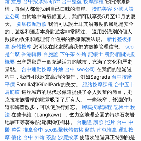
燴 意思
台中按摩排毒ptt
台中整復
按摩課程
它的海灘多
樣，每個人都會找到自己口味的海岸。
撥筋美容
外國人設
立公司
由於地中海氣候宜人，我們可以享受5月至10月的夏
天。
腳底按摩證照
我們可以說土耳其沿海度假勝地是安全
的，遊客和酒店本身對遊客非常關注。 適用於識別的個人
數據的收集和處理符合適用的數據保護法規。
新竹整復推
拿
身體按摩
您可以在此處閱讀我們的數據管理信息。
seo
是什麼
香港轉機 台胞證
下午茶 外燴
記帳士 稅務相關法規
概要
巴塞羅那是一個充滿活力的城市，充滿了文化和歷史
景點。
台中運動按摩
外燴 台中
seo公司
在我們的巡游過
程中，我們可以欣賞高迪的傑作，例如Sagrada
台中按摩
平價
Familia和GüellPark的美女。
經絡按摩課程
台中五十
肩筋膜
這座城市的現代形像還提供了令人興奮的節目，史
克拉布族香檳的喧囂吸引了所有人。 一條狹窄，舒適的街
道和海灘散步，可以使旅行難忘。
腳底按摩課程
記帳士 稅
法
在蘭卡維（Langkawi），乞力室地理公園的特殊石灰岩
地層正等著乘船潟湖和紅樹林。
台胞證 護照 照片
台中 中
醫 整骨
推拿台中
seo點擊軟體價格
鬆筋
南屯推拿
運動按
摩
優化
台中 外燴 茶點
沙鹿按摩
使這次巡遊真正特別的是