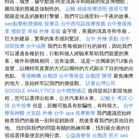
特區，城堡，穆罕默德·阿里清真寺和開羅的埃及博物館，
圖坦漢的寶藏是強制性的。
記帳
經絡按摩證照
搜尋引擎
開羅是埃及的脈動打擊樂，我們可以感受到一千夜的故事。
seo點擊軟體價格
按摩店
台中西屯區按摩推薦
台中整復推
拿
撥筋堂 幸福
外燴 嘉義
金字塔，美麗的清真寺和寺廟，
巨大的建築，繁華的集市感到驚訝。
台中 外燴 茶點
台中
頭部按摩
台中油壓
我們出售每個旅行社的旅程，因此我們
可以通過各種折扣，行動和個人經驗來幫助我們親愛的乘
客，條件和價格相同，沒有溢價。 這是一次獨家的TUI集合
遊覽，以獨特而真實的方式以獨特的方式顯示了目的地的出
色點。
香港轉機 台胞證
台中喬骨盆
台胞證 辦理
避免擁擠
的地方，並始終牢記我們的價值觀。
註冊台灣公司
GOOGLE ANALYTICS
台中體態矯正
值得提前計劃當地旅
程，您可以選擇出租車，公共汽車和火車。
記帳士 考試 心
得
台中按摩
但是，距離可能具有欺騙性，有時很大。
台中
整骨神醫
大安區 外燴
台中 spa
按摩教學
我們建議您始終
檢查我們的最後一刻和促銷路徑，然後查看我們的其他目的
地。 找到與我們的問題有關的熟練同事，找到最合適的住
宿或選擇最便宜的飛行票。
公益路整骨
台胞證 照片
seo