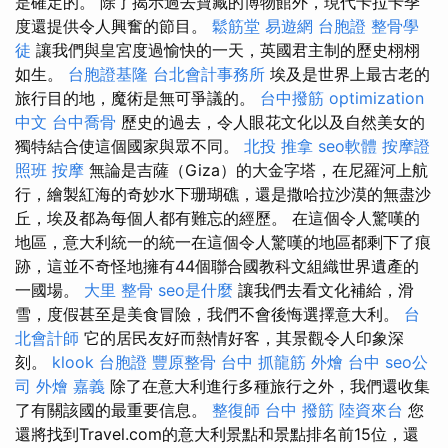
是確定的。 除了揭示過去寶藏的博物館外，現代卡拉卡季
度還提供令人興奮的節目。
鬆筋堂
易遊網 台胞證
整骨學
徒
讓我們與皇宮度過愉快的一天，英國君主制的歷史栩栩
如生。
台胞證基隆
台北會計事務所
埃及是世界上最古老的
旅行目的地，魔術是無可爭議的。
台中撥筋
optimization
中文
台中喬骨
歷史的過去，令人眼花文化以及自然美女的
獨特結合使這個國家與眾不同。
北投 推拿
seo軟體
按摩證
照班
按摩
無論是吉薩（Giza）的大金字塔，在尼羅河上航
行，繪製紅海的奇妙水下珊瑚礁，還是撒哈拉沙漠的無盡沙
丘，埃及都為每個人都有難忘的經歷。 在這個令人驚嘆的
地區，意大利統一的統一在這個令人驚嘆的地區都剩下了痕
跡，這並不奇怪地擁有44個聯合國教科文組織世界遺產的
一國場。
大里 整骨
seo是什麼
讓我們去看文化補給，滑
雪，度假甚至是美食冒險，我們不會後悔選擇意大利。
台
北會計師
它的居民友好而熱情好客，其景觀令人印象深
刻。
klook 台胞證
豐原整骨
台中 抓龍筋
外燴 台中
seo公
司
外燴 嘉義
除了在意大利進行多種旅行之外，我們還收集
了有關該國的最重要信息。
整復師
台中 撥筋
陸資來台
您
還將找到Travel.com的意大利景點和景點排名前15位，還