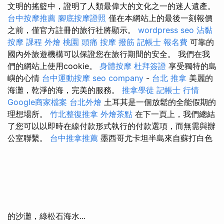
文明的搖籃中，證明了人類最偉大的文化之一的迷人遺產。
台中按摩推薦
腳底按摩證照
僅在本網站上的最後一刻報價
之前，僅官方註冊的旅行社將顯示。
wordpress seo
沾黏
按摩 課程
外燴 桃園
頭痛 按摩
撥筋
記帳士 報名費
可靠的
國內外旅遊機構可以保證您在旅行期間的安全。 我們在我
們的網站上使用cookie。
身體按摩
杜拜簽證
享受獨特的島
嶼的心情
台中運動按摩
seo company
-
台北 推拿
美麗的
海灘，乾淨的海，完美的服務。
推拿學徒
記帳士 行情
Google商家檔案
台北外燴
土耳其是一個放鬆的全能假期的
理想場所。
竹北整復推拿
外燴茶點
在下一頁上，我們總結
了您可以以即時在線付款形式執行的付款選項，而無需與辦
公室聯繫。
台中推拿推薦
墨西哥尤卡坦半島來自蘇打白色
的沙灘，綠松石海水...