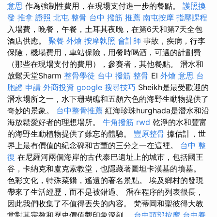
意思
作為強制性費用，在現場支付進一步的餐點。
護照換
發
推拿 證照
北屯 整骨
台中 撥筋 推薦
南屯按摩
指壓課程
入場費，晚餐，午餐，土耳其夜晚，在第6天和第7天全包
酒店供應。
聚餐 外燴
按摩執照
會計師
事故，疾病，行李
保險，機場費用，車站保險，用餐時喝酒，可選的計劃費
（那些在現場支付的費用），參賽者，其他餐點。 潛水和
放鬆天堂Sharm
整骨學徒
台中 撥筋
整骨
El
外燴 意思
台
胞證 申請
外商投資
google 搜尋技巧
Sheikh是最受歡迎的
潛水場所之一，水下珊瑚礁和五顏六色的海野生動物提供了
奇妙的景象。
台中整骨推薦
紅海珍珠hurghada是潛水和沿
海放鬆愛好者的理想場所。
牛角撥筋
rwd
乾淨的水和豐富
的海野生動植物提供了難忘的體驗。
豐原整骨
據估計，世
界上最有價值的紀念碑和古董的三分之一在這裡。
台中 整
復
在尼羅河兩個海岸的古代泰巴遺址上的城市，包括國王
谷，卡納克和盧克索教堂，也隱藏著圖坦卡漢墓的墳墓。
色彩文化，特殊菜餚，遙遠的著名景點。 埃及鄉村的發現
帶來了生活經歷，而不是被錯過。 潛在程序的列表很長，
因此我們收集了不值得丟失的內容。 梵蒂岡和聖彼得大教
堂對其宗教和歷史價值觀印象深刻。
台中頭部按摩
台中養