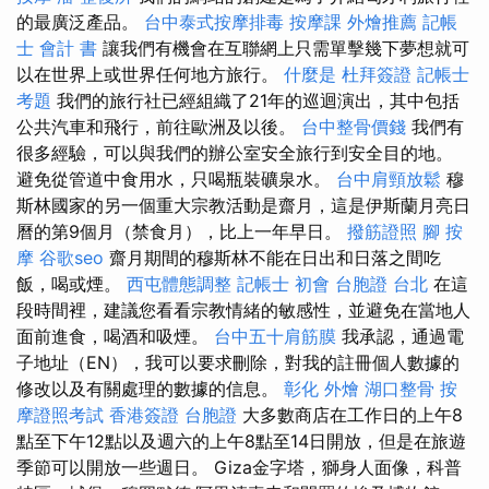
的最廣泛產品。
台中泰式按摩排毒
按摩課
外燴推薦
記帳
士 會計 書
讓我們有機會在互聯網上只需單擊幾下夢想就可
以在世界上或世界任何地方旅行。
什麼是
杜拜簽證
記帳士
考題
我們的旅行社已經組織了21年的巡迴演出，其中包括
公共汽車和飛行，前往歐洲及以後。
台中整骨價錢
我們有
很多經驗，可以與我們的辦公室安全旅行到安全目的地。
避免從管道中食用水，只喝瓶裝礦泉水。
台中肩頸放鬆
穆
斯林國家的另一個重大宗教活動是齋月，這是伊斯蘭月亮日
曆的第9個月（禁食月），比上一年早日。
撥筋證照
腳 按
摩
谷歌seo
齋月期間的穆斯林不能在日出和日落之間吃
飯，喝或煙。
西屯體態調整
記帳士 初會
台胞證 台北
在這
段時間裡，建議您看看宗教情緒的敏感性，並避免在當地人
面前進食，喝酒和吸煙。
台中五十肩筋膜
我承認，通過電
子地址（EN），我可以要求刪除，對我的註冊個人數據的
修改以及有關處理的數據的信息。
彰化 外燴
湖口整骨
按
摩證照考試
香港簽證 台胞證
大多數商店在工作日的上午8
點至下午12點以及週六的上午8點至14日開放，但是在旅遊
季節可以開放一些週日。 Giza金字塔，獅身人面像，科普