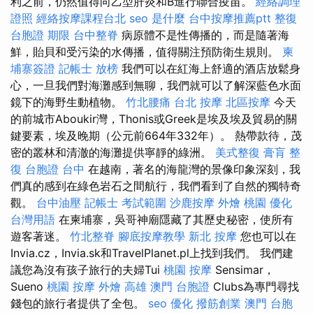
利之前，仍然值得向乙型肝炎和B進行聯合疫苗。
經絡調理
證照
經絡按摩課程台北
seo 是什麼
台中按摩推薦ptt
整復
台胞證 期限
台中整脊
病原體不是性傳播的，而是隨著海
鮮，貽貝和受污染的水傳播，值得關注預防衛生規則。
柬
埔寨簽證
記帳士 放榜
我們可以在紅海上舒適的酒店放鬆身
心，一旦我們對海灘感到無聊，我們就可以了解深藍色水面
鏡下的海野生動植物。
竹北腰痛
台北 按摩
北區按摩
今天
的前城市Aboukir灣，Thonis或Greek是埃及埃及貿易的關
鍵要素，埃及晚期（公元前664年332年）。 熱帶款待，茂
密的叢林和清澈的海灘提供寧靜的綠洲。
美式整復
膏肓
整
復
台胞證 台中
在越南，著名的海龍灣的景像印象深刻，我
們真的感到在綠色岩石之間航行，我們看到了自然的獨特奇
觀。
台中油壓
記帳士 考試範圍
沙鹿按摩
外燴 桃園
優化
台灣用語
在柬埔寨，吳哥神廟隱藏了其歷史秘密，使所有
遊客著迷。
竹北整脊
腳底按摩教學
新北 按摩
您也可以在
Invia.cz，Invia.sk和TravelPlanet.pl上找到我們。 我們建
議您為沒有孩子旅行的夫婦Tui
桃園 按摩
Sensimar，
Sueno
桃園 按摩
外燴 高雄
澳門 台胞證
Clubs為專門尋找
錢包的旅行者提供了全包。
seo 優化
撥筋創業
澳門 台胞