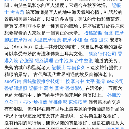
間，由於空氣和水的宜人溫度，它適合在秋季沐浴。
記帳
士 考古題
沿著海灘是宜人的地中海天氣和心情，神話般的
景觀和美麗的城市，以及許多古蹟，美味的食物和葡萄酒。
購買安塔利亞本身是一種真實的體驗，這座城市對於客戶或
想要觀看的人來說是一個真正的天堂。
撥筋證照
台北 按摩
腳底按摩證照
大里按摩推薦
按摩 小腿
台胞證 遺失
安塔利
亞（Antalya）是土耳其最快的城市，來自世界各地的遊客
可以享受奇妙的海灘和傳統土耳其文化。
網路行銷公司
香
港入境 台胞證
經絡調理
台中泡腳
台中整復
地道的美食，
失落的城市和聖誕老人​​
記帳士 準備多久
- 這次旅行提供了
精緻的景點。 古代和現代世界相遇的埃及首都法老市。
seo行銷
傳統整復推拿技術士
按摩台中
太平 整骨
seo公司
整脊師證照
記帳士 高考 普考
整骨學徒
在活潑的，五顏六
色的大都市中，他們的生活是匈牙利的兩倍以上。
外商設
立公司
小型外燴推薦
脊椎側彎
東海按摩
儘管當地的交通
有些混亂，但值得在擁有世界上最美麗的伊斯蘭建築作品的
情況下發現這座城市及其周圍環境。 公共衛生狀況很好，
沒有預期的流行病，醫療保健的質量很好，但是在前往意大