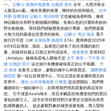
一。
記帳士 稅務申報實務
台胞證 遺失
全年，大西洋島令
人眼花azz亂，擁有美麗的海灘，獨特的自然和陽光。
台中
舒壓
按摩課程
記帳士 考試時間
它也被稱為香料島，擁有
神話般的水和野生動物園的體驗，有著白色的沙灘和奇妙的
野生動植物。 尋找我們經驗豐富的旅行專家，他們將盡最
大努力找到最適合您需求的旅程。
記帳士 考試 報名
電子
旅行許可證（UK
全身按摩
換護照
ETA）費用將從2025年
4月9日起增加，因此，如果您已經有了前往英國的旅行
書，則值得在截止日期之前申請請求。
推拿整骨
安塔利亞
（Antalya）被稱為當地人購物天堂
太平 整骨
-
下午茶 外
燴
台胞證 照片
這次旅行有機會確保真正的公平氛圍。
竹
北 推拿
在集市上散步，參觀紡織中心和珠寶店。
國際整復
師證照
第一站位於珠寶中心，可以沉浸在貴金屬和寶石的
世界中。
優化
台中排毒推薦
什麼是
從這裡開始，我們將
繼續前往一個紡織中心，在那裡我們用高質量的商品等待
您。 它不僅是Azure海水，而且未觸及的海灘使他們的受試
者如此吸引人。 該市在等待那些對許多歷史古蹟和自然景
點感興趣的人。 徒步參觀對象的城堡或避免船，潛入昏暗