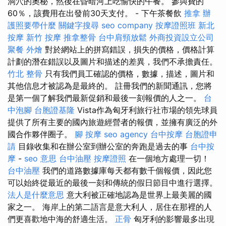
洞穴的奧秘，然後在昏暗河上吃愉快的午餐。 參與費的
60％，該費用在出發前30天支付。 - 下午茶餐飲
推拿
辦
護照要帶什麼
關鍵字搜尋
seo company
按摩證照班
新北
按摩
新竹 按摩
推拿整骨
台中肩頸放鬆
外商投資設立公司
聚餐 外燴
對於網站上的拼寫錯誤，損失的價格，價格計算
計劃的潛在錯誤以及圖片和描述的差異，我們不承擔責任。
竹北 整骨
只有我們員工確認的價格，數據，描述，圖片和
其他信息才被認為是最終的。 註冊我們的新聞通訊，您將
是第一個了解我們最新促銷和最後一刻報價的人之一。
台
中泡腳
台胞證基隆
Vista作為匈牙利旅行社市場的領先球員
提供了所有主要的國內旅遊經營者的報價，並擁有廣泛的外
國合作夥伴圈子。
腳 按摩
seo agency
台中按摩
台胞證申
請
目錄收集和在辦公室到辦公室的奔跑是過去的事
台中按
摩
-
seo 意思
台中油壓
按摩證照
在一個地方處理一切！
台中油壓
我們的道路數據庫每天都有數千個報價，因此您
可以始終從最近的最後一刻和傳統的假日節目中進行選擇。
法人是什麼意思
意大利被正確地認為是世界上最美麗的國
家之一。 海岸上的第二語言是意大利人，居住在那裡的人
們更喜歡地中海的舒適生活。
正骨
匈牙利的影響最多出現