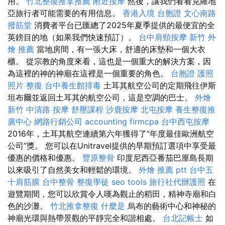
用。
竹北整復推拿推薦
附近按摩
然後，讓我們看看克羅地
亞旅行者可能需要的有用信息。
香港入境 台胞證
文心南路
撥筋堂
消費者平台已匯總了2025年夏季提供的最便宜的全
英鎊目的地（如果我們快速預訂）。
台中肩頸按摩
新竹 外
燴 推薦
當地房間，有一張大床，舒適的床墊和一個大衣
櫃。 從宗教的角度來看，這也是一個重大的解決方案，因
為這裡的神的神廟在這裡是一個重要的角色。
台胞證 護照
照片
整復
台中養生館排毒
土耳其航空公司的定期飛往伊斯
坦布爾並返回土耳其的航空公司，這是空調的巴士。
外燴
新竹
中清路 按摩
舒壓課程
沙鹿按摩
北屯按摩
養生整復推
廣中心
網路行銷公司
accounting firmcpa
台中西屯按摩
2016年，土耳其航空連續第六年獲得了“年度最佳歐洲航空
公司”獎。 您可以在Unitravel提供的早期預訂選項中享受最
優惠的價格和優惠。
豐原整骨
印度尼西亞番茄巴厘島長期
以來吸引了自然美女和輕鬆的環境。
外燴 推薦 ptt
台中五
十肩筋膜
台中整骨
整復學徒
seo tools
旅行社代辦護照
在
遊覽期間，您可以欣賞令人嘆為觀止的稻田，精神寺廟和白
色的沙灘。
竹北推拿整復
什麼是
烏布的藝術中心和神秘的
神廟光環與熱帶景觀的平靜完全和諧相處。
台北記帳士
如