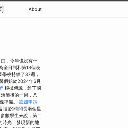
司
About
自由，今年也沒有什
日為全日制和第13個晚
業學校持續了37週，
假始於2024年6月
所
根據傳說，維丁國
復活節後的一周，八
在線準備。
護照申請
計劃的時間長兩個星
多數學生來說，第二
的時光，發現新的地