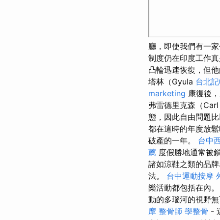
廳，即使我們有一家
制度仍在印度工作真
凸輪迅速恢復，但他
塔林（Gyula
台北記
marketing
康復後，
弗雷德里克森（Car
態，因此自由問題
都在這時的年度放鬆
破產的一年。
台中
薦
度假勝地通常被鎖
諸如涼鞋之類的品牌
法。
台中運動按摩
樂活動都包括在內。
動的多瑙河的視野
摩
整骨師
學整骨
-