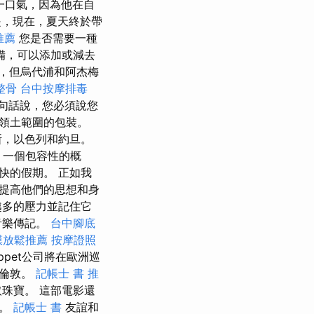
了一口氣，因為他在自
，現在，夏天終於帶
推薦
您是否需要一種
備，可以添加或減去
，但烏代浦和阿杰梅
整骨
台中按摩排毒
句話說，您必須說您
領土範圍的包裝。
斯，以色列和約旦。
 一個包容性的概
快的假期。 正如我
提高他們的思想和身
越多的壓力並記住它
音樂傳記。
台中腳底
膜放鬆推薦
按摩證照
ppet公司將在歐洲巡
和倫敦。
記帳士 書 推
珠寶。 這部電影還
獎。
記帳士 書
友誼和