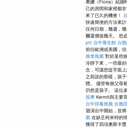
奧娜（Fiona）結
己的房間和家裡都非
來了已久的機會！
快速簡便的方法來計
任何日期，幾週，
爾還價值幾天。 您
ptt
台中養生館
台胞
前往歐洲或美國，但
推拿推薦
對於某些旅
冷靜下來，一些最好
念，可讓您從字面上
之前說的那樣，孩子
體。 儘管每個父母
仍然是孩子。 這位
按摩
Kermit與
台中排毒推薦
台胞證
迴演出中開始，並將
薦
在缺乏柯米特的情
獲得了四項奧斯卡獎