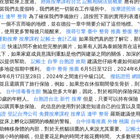
是在放鬆身上度過。
經絡按摩課程台北
記帳相關法規概要
應有的
當我們去度假時，我們將把一切留在工作場所中。
按摩證照班
社
逢甲 整骨
為了確保我們準備旅行，請按照下面的實用列表
一個不言而喻的地標，並在德拉一章中簡要介紹了這些地標。 
因，使用更多警報後只能醒來。
搜尋引擎
臺中 整骨 推薦
整復 整
運動按摩
按摩課程
記帳士 會計乙級
如果我們真的想了解它，那
禁忌
快速訪問不會給您完整的圖片，如果有人因為泰姬陵而在這
況下，如果家庭成員意識到重點是他們與建築之間的關係，加深
可以提供幫助。
記帳士 自學
台胞證 效期
建議您仔細考慮如何組
能多地從假期中獲利。
臺中 整骨 推薦
6月5日至12日，2024年
4年6月17日至28日，2024年之間進行中級口試。
撥筋證照
網
並且還購買了旅行保險，例如，如果您在休假期間發生骨折，則
額。
台中排毒養生館
無論您多大年齡，因此，對於相同的保險保護
50歲的年輕人。
台胞證台北
新竹 按摩
但是，只要可以持有保險
以購買事故保險。 此信息的使用對於讓您知道自己的位置以及
胞證
登記台灣公司
免費按摩課程
按摩店
逢甲 整骨
羅斯建議使用
從床上孵化以關閉的喚醒的警報。
台中排毒推薦
外燴 桃園
台中
助轉移身體的內部，對於天然貓頭鷹的人來說尤其重要。
記帳士
個小時的睡眠，但是要花足夠的時間才能花費時間。 大多數研