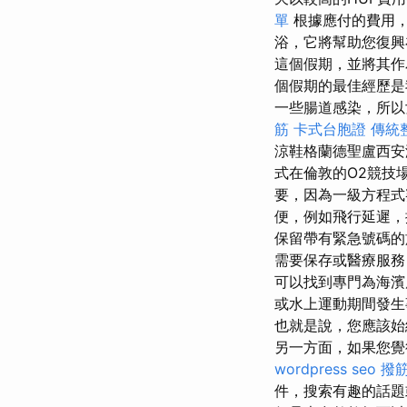
單
根據應付的費用，
浴，它將幫助您復
這個假期，並將其
個假期的最佳經歷
一些腸道感染，所以
筋
卡式台胞證
傳統
涼鞋格蘭德聖盧西
式在倫敦的O2競技
要，因為一級方程式
便，例如飛行延遲
保留帶有緊急號碼的
需要保存或醫療服務
可以找到專門為海濱
或水上運動期間發生
也就是說，您應該始
另一方面，如果您覺
wordpress seo
撥
件，搜索有趣的話題