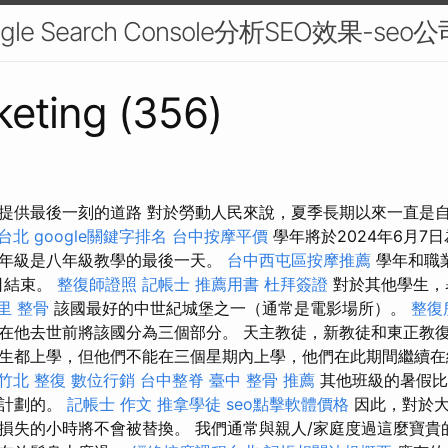
e Search Console分析SEO效果-seo公
eting (356)
提供最後一刻的道路 對於勞動人民來說，夏季長期以來一直是
 台北
google關鍵字排名
台中按摩平價
學年將於2024年6月7
年級是八年級教學的最後一天。
台中西屯區按摩推薦
學年和職
8日結束。
整復師證照
記帳士 推薦用書
杜拜簽證
對於其他學生，暑
里 整骨
該國最好的中世紀城堡之一（通常是電影場所）。
整復
在他去世前將該國分為三個部分。 天主教徒，新教徒和東正教
生都上學，但他們不能在三個星期內上學，他們在此期間繼續
竹北 整復
數位行銷
台中整脊
臺中 整骨 推薦
其他班級的暑假比
比計劃的。
記帳士 作文
推拿學徒
seo點擊軟體價格
因此，對於大
損失的小時將不會被替換。 我們通常與親人/家庭度過這麼寶貴