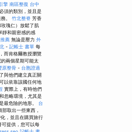
引擎
南區整復
台中
必須的類別，並且是
服務。
竹北整脊
芳香
和玫瑰仁）放鬆了肌
寧靜和親密感的感
摩推薦
無論是壓力
外
北
-
記帳士 書單
每
，而肯格爾教授瀏覽
配的兩個星期可能太
豐原整骨
-
台胞證過
了與他們建立真正關
可以依靠該國任何地
程
實際上，有時他們
和忽略環境，尤其是
房是最危險的地形。
台
頂部取出一些東西，
化，並且在購買旅行
餐可提供，您可以每
ress seo
記帳士 書