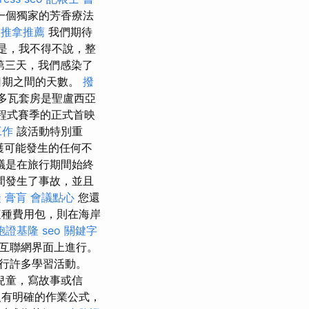
一個獨家的芳香療法
復推拿推薦
我們期待
是，我不得不說，整
第三天，我們感染了
日期之間的天數。
撥
多瓦套房是聖盧西亞
方程式賽季的正式首映
工作
該活動特別重
護可能發生的任何不
議是在旅行期間始終
間發生了事故，並且
徒
膏肓
會議點心
您還
種費用包，則在海岸
胞證基隆
seo 關鍵字
互聯網界面上進行。
行許多學習活動。
兒童，寫故事或信
有明確的作業公式，