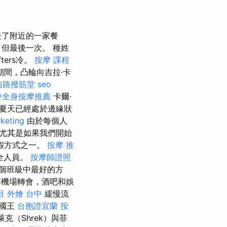
去了附近的一家餐
但最後一次。 種姓
ers冷。
按摩 課程
期間，凸輪向吉拉·卡
南路撥筋堂
seo
中全身按摩推薦
卡爾·
。 夏天已經處於邊緣狀
keting
由於每個人
尤其是如果我們開始
假方式之一。
按摩 推
全人員。
按摩師證照
每個班級中最好的方
華機場轉會，酒吧和娛
目
外燴 台中
緩慢流
為國王
台胞證宜蘭
按
克（Shrek）與菲