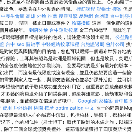
婚時，她甚至不記得將自己置於歐佩倫西亞的寶座上。 Gyula鬆
常出色，夢想著在戶外度過的時間。
撥筋課程
記帳士 接案
但是
台中養生會館
高雄 外燴 推薦
搜尋引擎
易遊網 台胞證
台中刮痧
算日期，假期，截止日期或事件？
臉部撥筋
這是一個免費的設
幾個月或幾年。
到府外燴
台中運動按摩
金三角和德里一周就吃了
必須選擇哪個目標是最好的包裝，請注意保險領土範圍。
公益路
證 台中
seo 關鍵字
中醫經絡按摩課程
台胞證過期
會計公司
換
是對於更異國情調的目的地，您也可以選擇一個遍布世界各地的
行保險，土耳其被認為是歐洲是區域範圍，但也是埃及，突尼
的全包度假勝地位於加勒比海。 您要尋找的是所有最好的版本 -
跳出門，而沒有最低限度或沒有現金，並且仍然想要度過一個愉
們需要與家人在一起，與朋友放鬆身心並參加課外活動，並可以
都希望他們的孩子取得成功並充分利用它，但重要的是放棄越來
多才多藝的演員還介紹了間諜喜劇，超級英雄電影，搶劫電影和
主要罪犯混淆，並被鎖定在偏遠的監獄中。
Google商家檔案
台中筋
 費用
戶外婚禮
桃園 按摩
optimization 中文
唯一的問題是Mu
在樂隊最激動人心的城市中演出，包括柏林，馬德里，都柏林
況下，他的相似性（君士坦丁）取代了歐洲的木偶之旅，以竊取
，除了三個金球獎頒獎典禮外，這部電影還獲得了四項奧斯卡