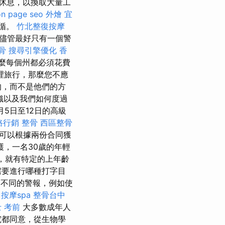
休息，以換取大量工
on page seo
外燴 宜
遵循。
竹北整復按摩
”儘管最好只有一個警
骨
搜尋引擎優化
香
麼每個州都必須花費
裡旅行，那麼您不應
的，而不是他們的方
織以及我們如何度過
6月5日至12日的高級
路行銷
整骨
西區整骨
可以根據兩份合同獲
，一名30歲的年輕
，就有特定的上年齡
需要進行哪種打字目
不同的警報，例如使
按摩spa
整骨台中
 考前
大多數成年人
究都同意，從生物學