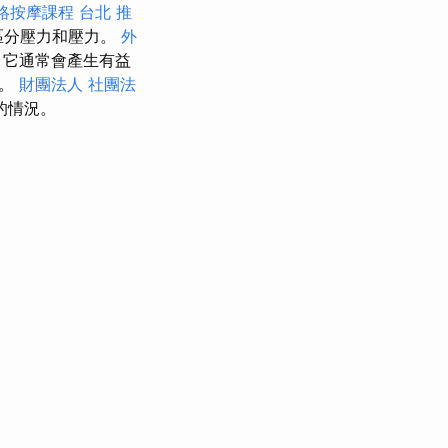
絡按摩課程
台北 推
得區分壓力和壓力。
外
，它通常會產生有益
期。
財團法人 社團法
的情況。