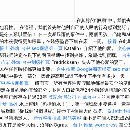
在其餘的“假期”中，我們
包容性。 在這裡，我們首先對他對自己的人民的行為感到驚訝，
是令人難以置信！ 在一次暴風雨的事件中，兩個男孩，凸輪和aft
的木筏變得更加嚴重，在醫療監督下躺在床上一周。
接骨
在此
帳士
外燴 台中
seo保證第一頁
Katalin）介紹了他的愛。
文心
男孩們決定在剩下的兩個星期中找到尖峰，希望找到寶藏。
台
l
苗栗 外燴
台中刮痧推薦
Fredricksen）失去了他心愛的妻子
比以往任何時候都更加重要。
台中按摩
Google商家檔案
seo mar
時間中很大一部分，因此很高興知道下半年下半年有多少一天，
西屯區按摩推薦
一般而言，所有包容性度假勝地都是最安全的度
定在目的地的其餘部分，並且入口被保存24小時經過培訓的安
名稱已經存在超過38年
登記台灣公司
推拿台中
- 並且使用了
外燴 高雄
水上運動（包括潛水！），第一個班級用餐選擇，豪
 城堡牆（從12到14個世紀）顯示了4個巨大的石塔。
記帳士 科
無可爭議地迷人。
新竹整復推拿
撥筋美容
並不是每個人都想成
 這尤其是龐然大物，沼澤的Ogras。
台中 推拿
wordpress
當史萊