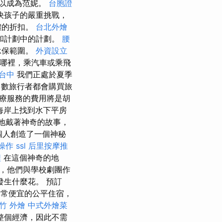
以成為范妮。
台胞證
決孩子的嚴重挑戰，
體的折扣。
台北外燴
和計劃中的計劃。
腰
承保範圍。
外資設立
哪裡，乘汽車或乘飛
台中
我們正處於夏季
數旅行者都會購買旅
療服務的費用將是胡
海岸上找到水下平房
不斷地戴著神奇的故事，
個人創造了一個神秘
操作
ssl
后里按摩推
程
在這個神奇的地
，他們與學校劇團作
生什麼花。 預訂
常便宜的公平住宿，
竹 外燴
中式外燴菜
整個經濟，因此不需