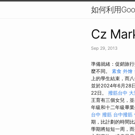
如何利用Googl
Cz Mark
Sep 29, 2013
準備就緒：促銷旅行
麼不同。
素食 外燴
上的學生結束，而八
並於2024年6月2
22日。
撥筋台中
大
王育有三個女兒，並
年級和十二年級畢業
台中 撥筋
台中撥筋
期，比計劃的時間
學期將短短一周，而