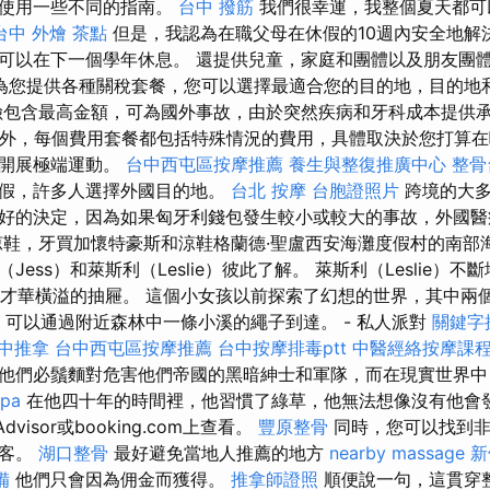
以使用一些不同的指南。
台中 撥筋
我們很幸運，我整個夏天都可
台中 外燴 茶點
但是，我認為在職父母在休假的10週內安全地解
可以在下一個學年休息。 還提供兒童，家庭和團體以及朋友團
為您提供各種關稅套餐，您可以選擇最適合您的目的地，目的地
包含最高金額，可為國外事故，由於突然疾病和牙科成本提供
外，每個費用套餐都包括特殊情況的費用，具體取決於您打算在
想開展極端運動。
台中西屯區按摩推薦
養生與整復推廣中心
整骨
度假，許多人選擇外國目的地。
台北 按摩
台胞證照片
跨境的大多
好的決定，因為如果匈牙利錢包發生較小或較大的事故，外國醫
涼鞋，牙買加懷特豪斯和涼鞋格蘭德·聖盧西安海灘度假村的南部
Jess）和萊斯利（Leslie）彼此了解。 萊斯利（Leslie）
一個才華橫溢的抽屜。 這個小女孩以前探索了幻想的世界，其中兩
ia領域，可以通過附近森林中一條小溪的繩子到達。 - 私人派對
關鍵字
中推拿
台中西屯區按摩推薦
台中按摩排毒ptt
中醫經絡按摩課
他們必鬚麵對危害他們帝國的黑暗紳士和軍隊，而在現實世界中
pa
在他四十年的時間裡，他習慣了綠草，他無法想像沒有他會發
dvisor或booking.com上查看。
豐原整骨
同時，您可以找到非
旅客。
湖口整骨
最好避免當地人推薦的地方
nearby massage
新
備
他們只會因為佣金而獲得。
推拿師證照
順便說一句，這貫穿