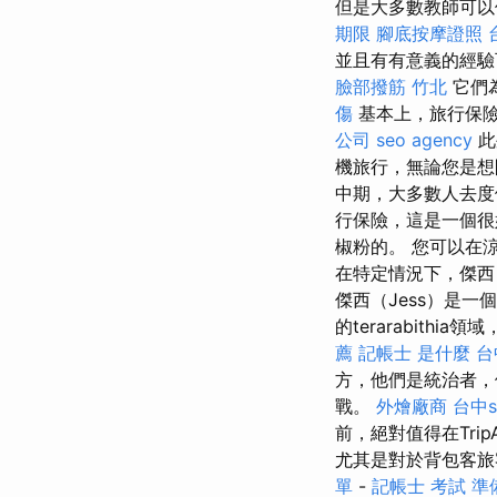
但是大多數教師可
期限
腳底按摩證照
並且有有意義的經驗
臉部撥筋 竹北
它們
傷
基本上，旅行保險
公司
seo agency
此
機旅行，無論您是
中期，大多數人去
行保險，這是一個很
椒粉的。 您可以在
在特定情況下，傑西（
傑西（Jess）是
的terarabith
薦
記帳士 是什麼
台
方，他們是統治者，
戰。
外燴廠商
台中s
前，絕對值得在TripA
尤其是對於背包客
單
-
記帳士 考試 準