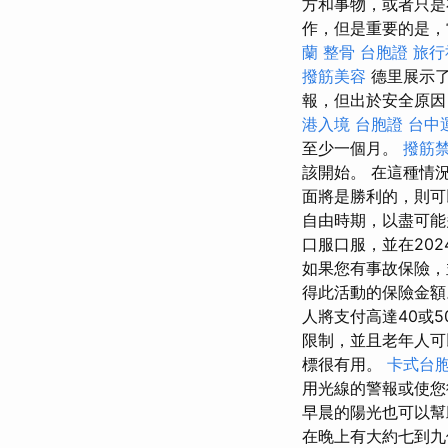
方和事物，或者只
作，但是重要的是，
蘭
整骨
台胞證 旅行
撥筋美容
德里展示了
報，但出於安全原
港入境 台胞證
台中
至少一個月。
撥筋
該開始。 在這種情
面將是勝利的，則
自由時期，以盡可
口服口服，並在202
如果您有事故保險，
得此活動的保險金
人將支付高達40或
限制，並且老年人可
標很有用。
卡式台
用光線的警報或使您
早晨的陽光也可以幫
在晚上有大約七到九