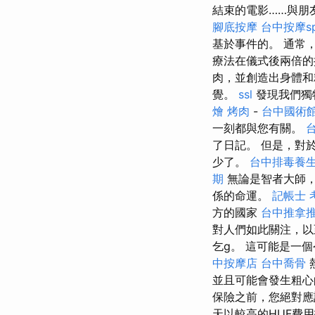
結束的電影……與朋
腳底按摩
台中按摩s
基於事件的。 通常
療法在儀式後兩倍的
肉，並創造出身體
覺。
ssl
發現我們獨
燴 烤肉
-
台中國術
一刻都與您有關。
了日記。 但是，對
少了。
台中排毒養
期
無論是智者大師
係的命運。
記帳士 
方的國家
台中推拿
對人們如此關注，
乞g。 這可能是一
中按摩店
台中喬骨
並且可能會發生粗
保險之前，您絕對
天以較高的HUF費