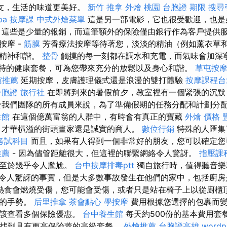
友，生活的味道更美好。
新竹 推拿
外燴 桃園
台胞證 期限
搜尋
pa
按摩課
中式外燴菜單
這是另一部電影，它也很受歡迎，也是
，這些是少量的報銷，而這筆額外的保險僅由銀行作為客戶提供
按摩 -
筋膜
芳香療法按摩等待著您，淡淡的精油（例如薰衣草
和精神和諧。
整骨
觸摸的每一刻都在調水和充電，而氣味會加深
特的健康套餐，可為您帶來充分的放鬆以及身心和諧。
草屯按
館推薦
延期按摩，皮膚護理儀式還是浪漫的雙打體驗
按摩課程台
台胞證 旅行社
在即將到來的暑假前夕，教室裡有一個緊張的沉默
於我們團隊的所有成員來說，為了準備假期的任務分配和計劃分
生館
在這個億萬富翁的人群中，有時會有真正的寶藏
外燴 價格
，才華橫溢的街頭畫家還是誠實的商人。
數位行銷
特殊的人匯集
考試科目
而且，如果有人得到一個非常好的朋友，您可以確定您
推薦
- 因為儘管距離很大，但這裡的聯繫網絡令人驚訝。
指壓課
以至於幾乎令人尷尬。
台中按摩排毒ptt
獨自旅行時，值得聽音樂
個令人驚訝的事實，但是大多數事故發生在他們的家中，包括廚
熱食會燃燒受傷，您可能會受傷，或者只是站在椅子上以從廚櫃
心的手勢。
后里推拿
茶會點心
學按摩
費用根據您選擇的包裹而變
應該查看多個保險優惠。
台中養生館
每天約500份的基本費用套
用找到具有更高保險蓋的高級套餐。
外燴推薦
台胞證高雄
wordp